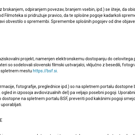
kti, pri katerih je sodeloval, so
Rodinný film (2015)
,
 z brskanjem, odpiranjem povezav, branjem vsebin, ipd.) se šteje, da obis
d Filmoteka si pridružuje pravico, da te splošne pogoje kadarkoli sprem
12)
.
bjavi obvestilo o spremembi. Spremembe splošnih pogojev od dne objav
raziskovalni projekt, namenjen elektronskemu dostopanju do celovitega 
teri so sodelovali slovenski filmski ustvarjalci, vključno z besedili, fotogr
Oglejte si
na spletnem mestu
https://bsf.si
.
ormacije, fotografije, preglednice ipd.) so na spletnem portalu dostopne
 ogled in izposoja avdiovizualnih del) pa veljajo posebni pogoji. Uporabn
o dostopne na spletnem portalu BSF, preveriti pod kakšnimi pogoji smejo
uporabljati.
NE