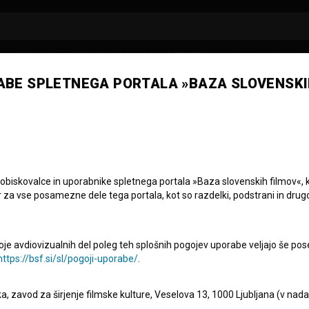
ABE SPLETNEGA PORTALA »BAZA SLOVENSKI
í Konečný
 obiskovalce in uporabnike spletnega portala »Baza slovenskih filmov«, 
r za vse posamezne dele tega portala, kot so razdelki, podstrani in drug
oje avdiovizualnih del poleg teh splošnih pogojev uporabe veljajo še pos
https://bsf.si/sl/pogoji-uporabe/
.
eka, zavod za širjenje filmske kulture, Veselova 13, 1000 Ljubljana (v nad