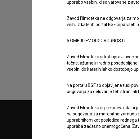
uporabo vsebin, ki so varovane z avto
Zavod Filmoteka ne odgovarja za moreb
virih, iz katerih portal BSF črpa vsebin
5.OMEJITEV ODGOVORNOSTI
Sprejemam
splošne pogoje
in dajem
sog
podatkov.
Zavod Filmoteka si kot upravljavec po
točne, ažurne in redno posodobljene. 
vsebin, do katerih lahko dostopajo up
Na portalu BSF so objavljene tudi pov
odgovarja za delovanje teh strani ali 
Zavod Filmoteka si prizadeva, da bi p
ne odgovarja za morebitno zamudo pri
© 2018-2026, Filmoteka,
PARTN
zavod za širjenje filmske kulture
uporabnikom kot posledica rednega te
v7.151.0
uporaba začasno onemogočena. Zavod
POGOJ