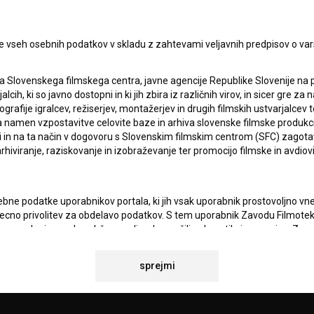
Sprejemam
splošne pogoje
in dajem
soglasje
za
zbiranje, hrambo in obdelavo osebnih podatkov.
JEKTU
e vseh osebnih podatkov v skladu z zahtevami veljavnih predpisov o va
a Slovenskega filmskega centra, javne agencije Republike Slovenije na 
TIKA
alcih, ki so javno dostopni in ki jih zbira iz različnih virov, in sicer gre 
ografije igralcev, režiserjev, montažerjev in drugih filmskih ustvarjalcev 
amen vzpostavitve celovite baze in arhiva slovenske filmske produkcije 
ci in na ta način v dogovoru s Slovenskim filmskim centrom (SFC) zagotavl
KT
rhiviranje, raziskovanje in izobraževanje ter promocijo filmske in avdiov
TA
ANJA
bne podatke uporabnikov portala, ki jih vsak uporabnik prostovoljno vnes
recno privolitev za obdelavo podatkov. S tem uporabnik Zavodu Filmoteka
navedeni e-naslov občasno ali redno pošilja obvestila in e-novice. Za
osebno kontaktiranje uporabnikov na njihovo željo, za posredovanje odgo
povezavi z željami oz. vprašanji uporabnikov, za občasno pošiljanje e
IONALNOSTI
sprejmi
 BSF ter za statistične, marketinške in druge analize in raziskave v zve
atki analitike spletnih strani vselej anonimizirani.