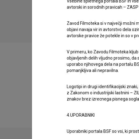
Vsebine spletnega portala BSF in vs
avtorski in sorodnih pravicah – ZASP (U
Příliš mladá noc (2012)
drama
Zavod Filmoteka si v največji možni m
objavi navaja vir in avtorstvo dela oz
avtorske pravice že potekle in so v p
V primeru, ko Zavodu Filmoteka kljub
objavljenih delih vljudno prosimo, da
uporabo njihovega dela na portalu BS
pomanjkljiva ali nepravilna.
Filmografija (7)
Logotipi in drugi identifikacijski zna
z Zakonom o industrijski lastnini – ZIL
Razširjeni podatki
znakov brez izrecnega pisnega soglasj
4.UPORABNIKI
Uporabniki portala BSF so vsi, ki pros