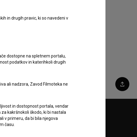
ih in drugih pravic, ki so navedeni v
ugače dostopne na spletnem portalu,
nost podatkov in katerihkoli drugih
liva ali nadzora, Zavod Filmoteka ne
Deli
ljivost in dostopnost portala, vendar
za kakršnokoli škodo, ki bi nastala
Sledite nam na:
 v primeru, da bi bila njegova
em času.
A