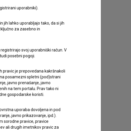
istrirani uporabniki).
zivov.
jih lahko uporabljajo tako, da si jih
izključno za zasebno in
registrirajo svoj uporabniški račun. V
tudi posebni pogoji.
ih pravic je prepovedana kakršnakoli
 na posamezni spletni (pod)strani
anje, javno prenašanje, javno
enih na tem portalu. Prav tako ni
dne gospodarske koristi.
 tovrstna uporaba dovoljena in pod
anje, javno prikazovanje, ipd.).
im sorodne pravice, pravice
ev ali drugih imetnikov pravic za