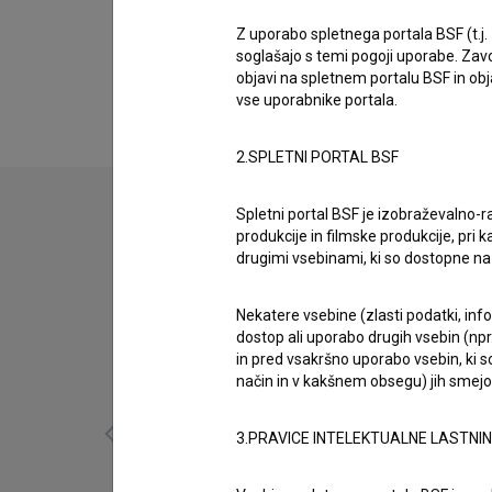
Biografija
Jiří Konečný je producent. Najodmevnejši proje
Z uporabo spletnega portala BSF (t.j.
soglašajo s temi pogoji uporabe. Zavo
Všechno bude (2018)
in
Příliš mladá noc (20
objavi na spletnem portalu BSF in o
vse uporabnike portala.
2.SPLETNI PORTAL BSF
Spletni portal BSF je izobraževalno-
produkcije in filmske produkcije, pri ka
drugimi vsebinami, ki so dostopne 
Nekatere vsebine (zlasti podatki, inf
dostop ali uporabo drugih vsebin (npr.
in pred vsakršno uporabo vsebin, ki s
način in v kakšnem obsegu) jih smejo 
3.PRAVICE INTELEKTUALNE LASTNI