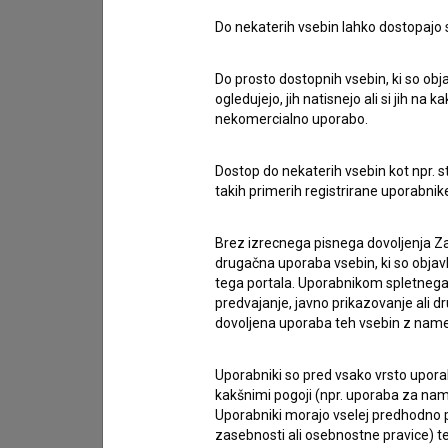
Do nekaterih vsebin lahko dostopajo sa
Stik z uredništvom
Spoštovani, s pomočjo spodnjega obrazca lahko sto
Do prosto dostopnih vsebin, ki so obja
ogledujejo, jih natisnejo ali si jih na
nekomercialno uporabo.
imam vprašanje
prijavljam napako
Dostop do nekaterih vsebin kot npr. st
želim dodati podatke
takih primerih registrirane uporabni
drugo
Brez izrecnega pisnega dovoljenja Za
drugačna uporaba vsebin, ki so objav
tega portala. Uporabnikom spletnega
predvajanje, javno prikazovanje ali dr
dovoljena uporaba teh vsebin z name
Uporabniki so pred vsako vrsto uporabe
kakšnimi pogoji (npr. uporaba za name
Uporabniki morajo vselej predhodno pr
zasebnosti ali osebnostne pravice) te