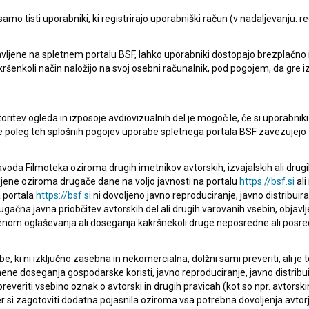
mo tisti uporabniki, ki registrirajo uporabniški račun (v nadaljevanju: reg
pite v stik z uredništvom Baze slovenskih filmov. Veseli bomo vaših od
vljene na spletnem portalu BSF, lahko uporabniki dostopajo brezplačno in 
 kakršenkoli način naložijo na svoj osebni računalnik, pod pogojem, da gre 
oritev ogleda in izposoje avdiovizualnih del je mogoč le, če si uporabniki 
ke poleg teh splošnih pogojev uporabe spletnega portala BSF zavezujejo 
voda Filmoteka oziroma drugih imetnikov avtorskih, izvajalskih ali drug
ljene oziroma drugače dane na voljo javnosti na portalu
https://bsf.si
ali
 portala
https://bsf.si
ni dovoljeno javno reproduciranje, javno distribuir
ugačna javna priobčitev avtorskih del ali drugih varovanih vsebin, objavlj
nom oglaševanja ali doseganja kakršnekoli druge neposredne ali posre
, ki ni izključno zasebna in nekomercialna, dolžni sami preveriti, ali je
ne doseganja gospodarske koristi, javno reproduciranje, javno distribuir
everiti vsebino oznak o avtorski in drugih pravicah (kot so npr. avtorsk
r si zagotoviti dodatna pojasnila oziroma vsa potrebna dovoljenja avtorj