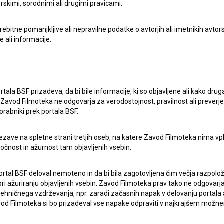
rskimi, sorodnimi ali drugimi pravicami.
itne pomanjkljive ali nepravilne podatke o avtorjih ali imetnikih avtorsk
e ali informacije.
lasje
za zbiranje, hrambo in obdelavo osebnih
rtala BSF prizadeva, da bi bile informacije, ki so objavljene ali kako dr
Zavod Filmoteka ne odgovarja za verodostojnost, pravilnost ali preverje
orabniki prek portala BSF.
ezave na spletne strani tretjih oseb, na katere Zavod Filmoteka nima vp
točnost in ažurnost tam objavljenih vsebin.
ortal BSF deloval nemoteno in da bi bila zagotovljena čim večja razpolož
 ažuriranju objavljenih vsebin. Zavod Filmoteka prav tako ne odgovarja 
ERJI
PRIJAVITE SE NA BSF NOVIČNIK:
hničnega vzdrževanja, npr. zaradi začasnih napak v delovanju portala ali
 Filmoteka si bo prizadeval vse napake odpraviti v najkrajšem možn
PRIJAV
I UPORABE