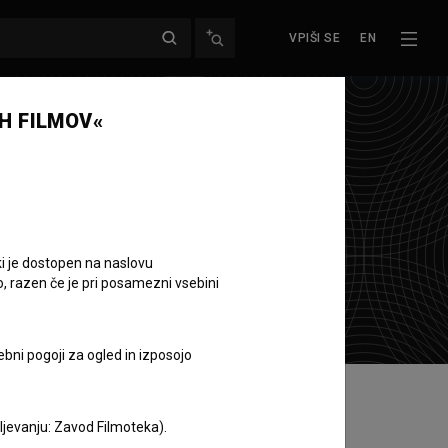
VPIŠI SE
EN
H FILMOV«
ki je dostopen na naslovu
o, razen če je pri posamezni vsebini
ebni pogoji za ogled in izposojo
aljevanju: Zavod Filmoteka).