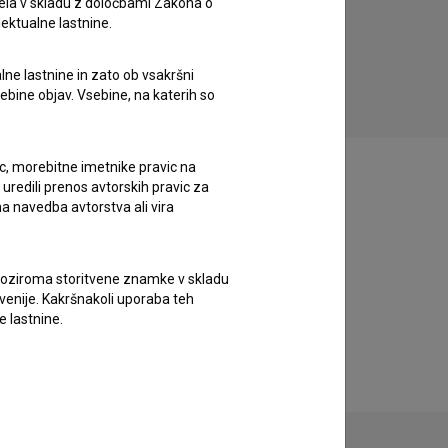
ela v skladu z določbami Zakona o
lektualne lastnine.
Rodinný film (2015)
Pos
drama
lne lastnine in zato ob vsakršni
sebine objav. Vsebine, na katerih so
ic, morebitne imetnike pravic na
uredili prenos avtorskih pravic za
a navedba avtorstva ali vira
vne oziroma storitvene znamke v skladu
lovenije. Kakršnakoli uporaba teh
e lastnine.