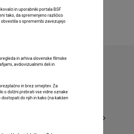
kovalci in uporabniki portala BSF
eni tako, da spremenjeno različico
e obvestila o spremembi zavezujejo
pregleda in arhiva slovenske filmske
afijami, avdiovizualnimi deli in
 brezplačno in brez omejitev. Za
iki o dolžni prebrati vse vidne oznake
 dostopati do njih in kako (na kakšen