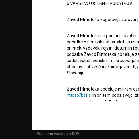
6.VARSTVO OSEBNIH PODATKOV
info@filmoteka.si
O PRO
Zavod Filmoteka zagotavlja varovanj
Tehnična pomoč: podpora@bsf.si
Mednarodna številka ISSN 2670-787X
Zavod Filmoteka na podlagi dovoljenj
STATIS
podatke o filmskih ustvarjalcih in izvaj
Projekt sofinancira:
priimek, vzdevek, rojstni datum in fot
podatke Zavod Filmoteka obdeluje za n
sodelovali slovenski filmski ustvarjal
KONTA
obdelavo, obveščanje širše javnosti, a
Sloveniji.
POGOS
VPRAŠ
Zavod Filmoteka obdeluje in hrani ose
https://bsf.si
in pri tem poda svojo iz
njegove osebne podatke ter da mu na 
uporabnikih uporabljal izključno za 
TEST
obveščanje o izvedenih spremembah v 
FUNKC
narave, z novostmi na spletnem mestu
čemer bodo statistični podatki oz. pod
Vse cene vsebujejo DDV.