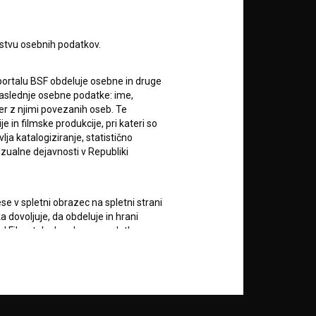
rstvu osebnih podatkov.
portalu BSF obdeluje osebne in druge
za naslednje osebne podatke: ime,
RSS novice
ter z njimi povezanih oseb. Te
in filmske produkcije, pri kateri so
ja katalogiziranje, statistično
RSS dogodki
izualne dejavnosti v Republiki
Podprite nas z donacijo na
e v spletni obrazec na spletni strani
TRR: SI56 6100 0001 5706
684,
 dovoljuje, da obdeluje in hrani
ali s kreditno kartico:
vod Filmoteka bo zbrane podatke o
vorov na njihova vprašanja in za
Doniraj
lektronskih sporočil nekomercialne
zi z uporabniki spletnega mesta, pri