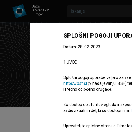
SPLOŠNI POGOJI UPOR
Datum: 28. 02. 2023
Jiř
1.UVOD
producent
Splošni pogoji uporabe veljajo za vse
https://bsf.si
(v nadaljevanju: BSF) te
izrecno določeno drugače.
Za dostop do storitev ogleda in izpos
avdiovizualnih del, ki so dostopni na:
Kazalo
Upravitelj te spletne strani je Filmot