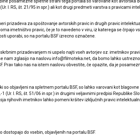
ebine posamezne spletne strani tega portala so varovane kot avtorska d
r. l. RS, št. 21/95 in spr.) ali kot drugi predmeti varstva s pravicami inte
Všechno bude (2018)
drama
eri prizadeva za spoštovanje avtorskih pravic in drugih pravic intelektua
iroma imetništvo pravic, če je to navedeno v viru, iz katerega se črpajo v
rosti uporabi, so na portalu BSF izrecno označene.
 skrbnim prizadevanjem ni uspelo najti vseh avtorjev oz. imetnikov prav
 se nam zglasijo na naslovu info@filmoteka.net, da bomo lahko ustrezno 
F. Prav tako nas na istem naslovu obvestite, če opazite, da je posamezn
ki, ki so objavljeni na spletnem portalu BSF, so lahko varovani kot blago
-1 (Ur. l. RS, št. 51/06 in spr.) in drugimi veljavnimi predpisi Republike S
a njihovih imetnikov lahko pomeni kršitev izključnih pravic intelektualn
to dostopajo do vsebin, objavljenih na portalu BSF.