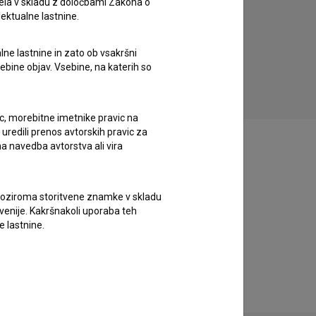
ela v skladu z določbami Zakona o
lektualne lastnine.
Začelo se je z zaupanjem: Nisem rekla ja
lne lastnine in zato ob vsakršni
(2020)
sebine objav. Vsebine, na katerih so
ic, morebitne imetnike pravic na
uredili prenos avtorskih pravic za
a navedba avtorstva ali vira
vne oziroma storitvene znamke v skladu
lovenije. Kakršnakoli uporaba teh
e lastnine.