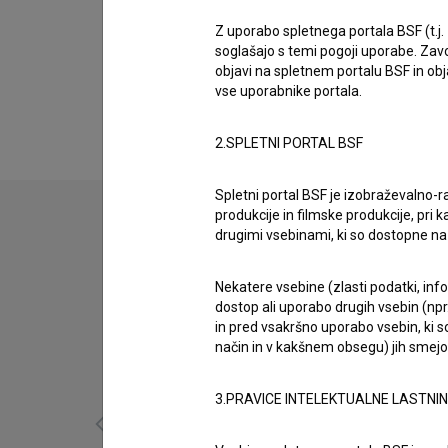
Biografija
Jasna Podreka je avtorica literarne predloge. 
Z uporabo spletnega portala BSF (t.j.
soglašajo s temi pogoji uporabe. Zavo
je z zaupanjem: Vse bo v redu (2020)
,
Začelo
objavi na spletnem portalu BSF in o
z zaupanjem: Upanje umre zadnje (2020)
.
vse uporabnike portala.
2.SPLETNI PORTAL BSF
Spletni portal BSF je izobraževalno-
produkcije in filmske produkcije, pri ka
drugimi vsebinami, ki so dostopne 
Nekatere vsebine (zlasti podatki, inf
dostop ali uporabo drugih vsebin (npr.
in pred vsakršno uporabo vsebin, ki s
način in v kakšnem obsegu) jih smejo 
3.PRAVICE INTELEKTUALNE LASTNI