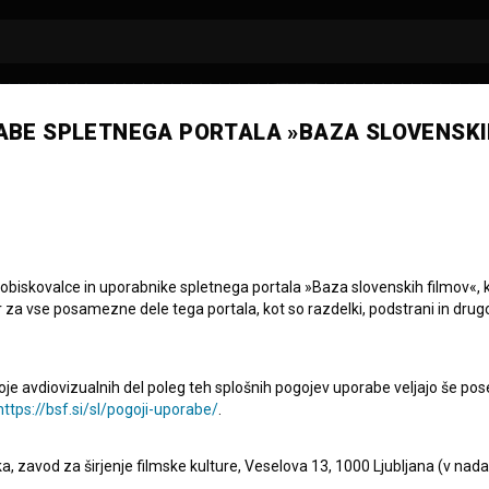
ABE SPLETNEGA PORTALA »BAZA SLOVENSKI
na Podreka
rarne predloge
 obiskovalce in uporabnike spletnega portala »Baza slovenskih filmov«, 
r za vse posamezne dele tega portala, kot so razdelki, podstrani in drug
oje avdiovizualnih del poleg teh splošnih pogojev uporabe veljajo še pos
https://bsf.si/sl/pogoji-uporabe/
.
eka, zavod za širjenje filmske kulture, Veselova 13, 1000 Ljubljana (v nad