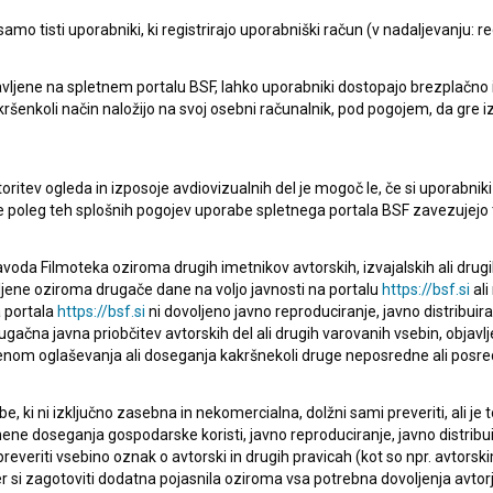
mo tisti uporabniki, ki registrirajo uporabniški račun (v nadaljevanju: reg
vljene na spletnem portalu BSF, lahko uporabniki dostopajo brezplačno in 
 kakršenkoli način naložijo na svoj osebni računalnik, pod pogojem, da gre 
pite v stik z uredništvom Baze slovenskih filmov. Veseli bomo vaših od
oritev ogleda in izposoje avdiovizualnih del je mogoč le, če si uporabniki 
ke poleg teh splošnih pogojev uporabe spletnega portala BSF zavezujejo 
voda Filmoteka oziroma drugih imetnikov avtorskih, izvajalskih ali drug
ljene oziroma drugače dane na voljo javnosti na portalu
https://bsf.si
ali
 portala
https://bsf.si
ni dovoljeno javno reproduciranje, javno distribuir
ugačna javna priobčitev avtorskih del ali drugih varovanih vsebin, objavlj
nom oglaševanja ali doseganja kakršnekoli druge neposredne ali posre
, ki ni izključno zasebna in nekomercialna, dolžni sami preveriti, ali je
ne doseganja gospodarske koristi, javno reproduciranje, javno distribuir
everiti vsebino oznak o avtorski in drugih pravicah (kot so npr. avtorsk
r si zagotoviti dodatna pojasnila oziroma vsa potrebna dovoljenja avtorj