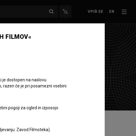
VPIŠI SE
EN
H FILMOV«
ki je dostopen na naslovu
o, razen če je pri posamezni vsebini
ebni pogoji za ogled in izposojo
aljevanju: Zavod Filmoteka).