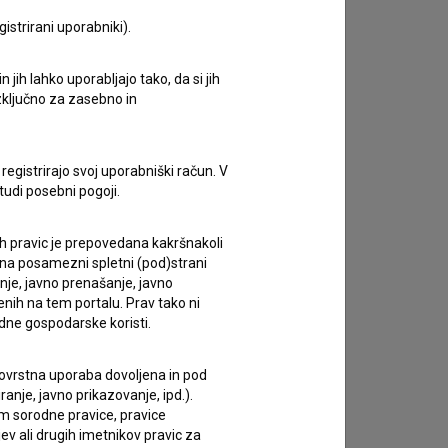
istrirani uporabniki).
jih lahko uporabljajo tako, da si jih
izključno za zasebno in
zivov.
registrirajo svoj uporabniški račun. V
tudi posebni pogoji.
ih pravic je prepovedana kakršnakoli
 na posamezni spletni (pod)strani
anje, javno prenašanje, javno
enih na tem portalu. Prav tako ni
dne gospodarske koristi.
 tovrstna uporaba dovoljena in pod
anje, javno prikazovanje, ipd.).
im sorodne pravice, pravice
ev ali drugih imetnikov pravic za