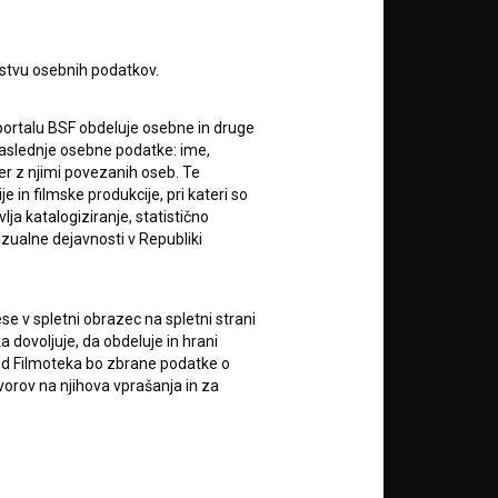
rstvu osebnih podatkov.
portalu BSF obdeluje osebne in druge
za naslednje osebne podatke: ime,
ter z njimi povezanih oseb. Te
in filmske produkcije, pri kateri so
RSS novice
ja katalogiziranje, statistično
izualne dejavnosti v Republiki
RSS dogodki
e v spletni obrazec na spletni strani
Podprite nas z donacijo na
 dovoljuje, da obdeluje in hrani
TRR: SI56 6100 0001 5706
vod Filmoteka bo zbrane podatke o
684,
vorov na njihova vprašanja in za
ali s kreditno kartico:
lektronskih sporočil nekomercialne
zi z uporabniki spletnega mesta, pri
Doniraj