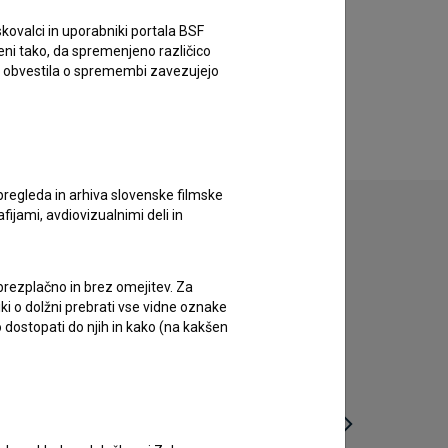
kovalci in uporabniki portala BSF
eni tako, da spremenjeno različico
e obvestila o spremembi zavezujejo
pregleda in arhiva slovenske filmske
afijami, avdiovizualnimi deli in
 brezplačno in brez omejitev. Za
iki o dolžni prebrati vse vidne oznake
 dostopati do njih in kako (na kakšen