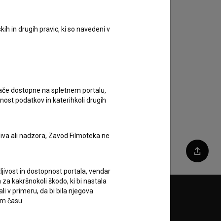
ih in drugih pravic, ki so navedeni v
ugače dostopne na spletnem portalu,
nost podatkov in katerihkoli drugih
liva ali nadzora, Zavod Filmoteka ne
Deli
ljivost in dostopnost portala, vendar
za kakršnokoli škodo, ki bi nastala
 v primeru, da bi bila njegova
Sledite nam na:
em času.
A