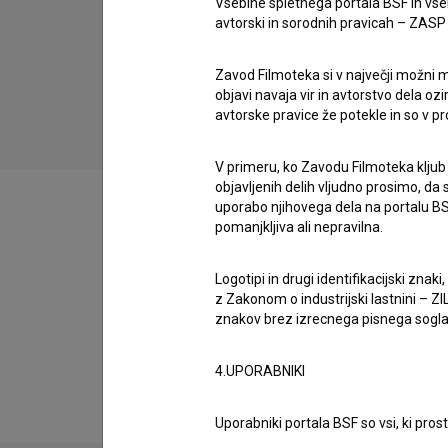
Vsebine spletnega portala BSF in vs
avtorski in sorodnih pravicah – ZASP (U
Začelo se je z zaupanjem: Vse bo v redu
Zavod Filmoteka si v največji možni m
(2020)
objavi navaja vir in avtorstvo dela oz
avtorske pravice že potekle in so v p
V primeru, ko Zavodu Filmoteka kljub
objavljenih delih vljudno prosimo, da
uporabo njihovega dela na portalu BS
pomanjkljiva ali nepravilna.
Filmografija (3)
Logotipi in drugi identifikacijski zna
z Zakonom o industrijski lastnini – ZIL
znakov brez izrecnega pisnega soglasj
Razširjeni podatki
4.UPORABNIKI
Uporabniki portala BSF so vsi, ki pros