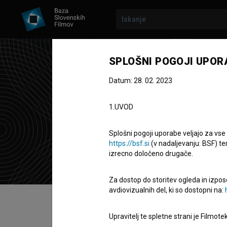
SPLOŠNI POGOJI UPOR
Datum: 28. 02. 2023
Jas
1.UVOD
avtorica lite
Splošni pogoji uporabe veljajo za vse
https://bsf.si
(v nadaljevanju: BSF) te
izrecno določeno drugače.
Za dostop do storitev ogleda in izpos
avdiovizualnih del, ki so dostopni na:
Kazalo
Upravitelj te spletne strani je Filmot