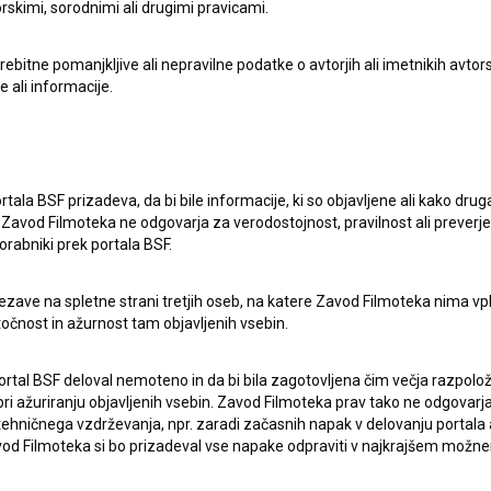
rskimi, sorodnimi ali drugimi pravicami.
itne pomanjkljive ali nepravilne podatke o avtorjih ali imetnikih avtorsk
e ali informacije.
lasje
za zbiranje, hrambo in obdelavo osebnih
rtala BSF prizadeva, da bi bile informacije, ki so objavljene ali kako dr
Zavod Filmoteka ne odgovarja za verodostojnost, pravilnost ali preverje
orabniki prek portala BSF.
ezave na spletne strani tretjih oseb, na katere Zavod Filmoteka nima vp
točnost in ažurnost tam objavljenih vsebin.
ortal BSF deloval nemoteno in da bi bila zagotovljena čim večja razpolož
 ažuriranju objavljenih vsebin. Zavod Filmoteka prav tako ne odgovarja 
hničnega vzdrževanja, npr. zaradi začasnih napak v delovanju portala ali
ERJI
PRIJAVITE SE NA BSF NOVIČNIK:
 Filmoteka si bo prizadeval vse napake odpraviti v najkrajšem možn
PRIJAV