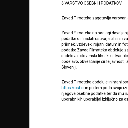
6.VARSTVO OSEBNIH PODATKOV
POGOJ
Zavod Filmoteka zagotavlja varovanj
info@filmoteka.si
O PRO
Tehnična pomoč: podpora@bsf.si
Zavod Filmoteka na podlagi dovoljenj
Mednarodna številka ISSN 2670-787X
podatke o filmskih ustvarjalcih in izvaj
priimek, vzdevek, rojstni datum in fot
STATIS
podatke Zavod Filmoteka obdeluje za n
Projekt sofinancira:
sodelovali slovenski filmski ustvarjal
obdelavo, obveščanje širše javnosti, a
KONTA
Sloveniji.
Zavod Filmoteka obdeluje in hrani ose
POGOS
https://bsf.si
in pri tem poda svojo iz
VPRAŠ
njegove osebne podatke ter da mu na 
uporabnikih uporabljal izključno za 
obveščanje o izvedenih spremembah v 
TEST
narave, z novostmi na spletnem mestu
FUNKC
čemer bodo statistični podatki oz. pod