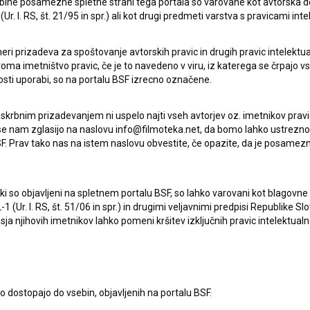
ebine posamezne spletne strani tega portala so varovane kot avtorska d
r. l. RS, št. 21/95 in spr.) ali kot drugi predmeti varstva s pravicami inte
Začelo se je z zaupanjem: Upanje umre
eri prizadeva za spoštovanje avtorskih pravic in drugih pravic intelektua
zadnje (2020)
iroma imetništvo pravic, če je to navedeno v viru, iz katerega se črpajo v
rosti uporabi, so na portalu BSF izrecno označene.
 skrbnim prizadevanjem ni uspelo najti vseh avtorjev oz. imetnikov prav
 se nam zglasijo na naslovu info@filmoteka.net, da bomo lahko ustrezno 
F. Prav tako nas na istem naslovu obvestite, če opazite, da je posamezn
ki, ki so objavljeni na spletnem portalu BSF, so lahko varovani kot blago
-1 (Ur. l. RS, št. 51/06 in spr.) in drugimi veljavnimi predpisi Republike S
a njihovih imetnikov lahko pomeni kršitev izključnih pravic intelektualn
to dostopajo do vsebin, objavljenih na portalu BSF.