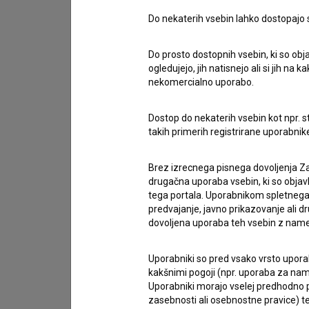
Do nekaterih vsebin lahko dostopajo sa
Stik z uredništvom
Do prosto dostopnih vsebin, ki so obja
ogledujejo, jih natisnejo ali si jih na
Spoštovani, s pomočjo spodnjega obrazca lahko sto
nekomercialno uporabo.
imam vprašanje
Dostop do nekaterih vsebin kot npr. st
prijavljam napako
takih primerih registrirane uporabni
želim dodati podatke
drugo
Brez izrecnega pisnega dovoljenja Za
drugačna uporaba vsebin, ki so objav
tega portala. Uporabnikom spletnega
predvajanje, javno prikazovanje ali dr
dovoljena uporaba teh vsebin z name
Uporabniki so pred vsako vrsto uporabe
kakšnimi pogoji (npr. uporaba za name
Uporabniki morajo vselej predhodno pr
zasebnosti ali osebnostne pravice) te