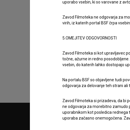
uporabo vsebin, ki so varovane z avto
Zavod Filmoteka ne odgovarja za moreb
virih, iz katerih portal BSF črpa vsebin
5.OMEJITEV ODGOVORNOSTI
Sprejemam
splošne pogoje
in dajem
sog
Zavod Filmoteka si kot upravljavec po
podatkov.
točne, ažurne in redno posodobljene. 
vsebin, do katerih lahko dostopajo up
Na portalu BSF so objavljene tudi pov
odgovarja za delovanje teh strani ali 
Zavod Filmoteka si prizadeva, da bi p
ne odgovarja za morebitno zamudo pri
uporabnikom kot posledica rednega te
© 2018-2026, Filmoteka,
PARTN
uporaba začasno onemogočena. Zavod
zavod za širjenje filmske kulture
v7.151.0