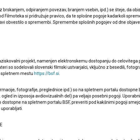
Najnovejši projekti, pri katerih je sodelovala, so
Začelo se
 z brskanjem, odpiranjem povezav, branjem vsebin, ipd.) se šteje, da obis
d Filmoteka si pridružuje pravico, da te splošne pogoje kadarkoli sprem
 se je z zaupanjem: Nisem rekla ja (2020)
in
Začelo se je
bjavi obvestilo o spremembi. Spremembe splošnih pogojev od dne objav
raziskovalni projekt, namenjen elektronskemu dostopanju do celovitega 
teri so sodelovali slovenski filmski ustvarjalci, vključno z besedili, fotogr
na spletnem mestu
https://bsf.si
.
Oglejte si
ormacije, fotografije, preglednice ipd.) so na spletnem portalu dostopne
 ogled in izposoja avdiovizualnih del) pa veljajo posebni pogoji. Uporabn
o dostopne na spletnem portalu BSF, preveriti pod kakšnimi pogoji smejo
uporabljati.
NE