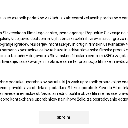
I UPORABE
e vseh osebnih podatkov v skladu z zahtevami veljavnih predpisov o va
Sprejemam
splošne pogoje
in dajem
soglasje
za
zbiranje, hrambo in obdelavo osebnih podatkov.
JEKTU
a Slovenskega filmskega centra, javne agencije Republike Slovenije na 
alcih, ki so javno dostopni in ki jih zbira iz različnih virov, in sicer gre 
ografije igralcev, režiserjev, montažerjev in drugih filmskih ustvarjalcev 
TIKA
amen vzpostavitve celovite baze in arhiva slovenske filmske produkcije 
ci in na ta način v dogovoru s Slovenskim filmskim centrom (SFC) zagotavl
rhiviranje, raziskovanje in izobraževanje ter promocijo filmske in avdiov
KT
bne podatke uporabnikov portala, ki jih vsak uporabnik prostovoljno vnes
TA
recno privolitev za obdelavo podatkov. S tem uporabnik Zavodu Filmoteka
ANJA
navedeni e-naslov občasno ali redno pošilja obvestila in e-novice. Za
osebno kontaktiranje uporabnikov na njihovo željo, za posredovanje odgo
povezavi z željami oz. vprašanji uporabnikov, za občasno pošiljanje e
 BSF ter za statistične, marketinške in druge analize in raziskave v zve
IONALNOSTI
atki analitike spletnih strani vselej anonimizirani.
sprejmi