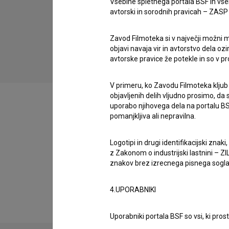
Vsebine spletnega portala BSF in vs
avtorski in sorodnih pravicah – ZASP (U
Slovenia Tourist & Anti-terrorist Guide
(2013)
komedija, vojni
Zavod Filmoteka si v največji možni m
objavi navaja vir in avtorstvo dela oz
avtorske pravice že potekle in so v p
V primeru, ko Zavodu Filmoteka kljub
objavljenih delih vljudno prosimo, da
uporabo njihovega dela na portalu BS
pomanjkljiva ali nepravilna.
Filmografija (3)
Logotipi in drugi identifikacijski zna
z Zakonom o industrijski lastnini – ZIL
znakov brez izrecnega pisnega soglasj
Razširjeni podatki
4.UPORABNIKI
Uporabniki portala BSF so vsi, ki pros