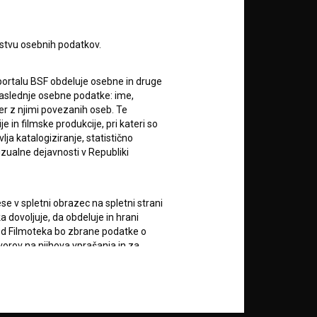
rstvu osebnih podatkov.
portalu BSF obdeluje osebne in druge
za naslednje osebne podatke: ime,
ter z njimi povezanih oseb. Te
in filmske produkcije, pri kateri so
RSS novice
ja katalogiziranje, statistično
izualne dejavnosti v Republiki
RSS dogodki
e v spletni obrazec na spletni strani
Podprite nas z donacijo na
 dovoljuje, da obdeluje in hrani
TRR: SI56 6100 0001 5706
vod Filmoteka bo zbrane podatke o
684,
ali s kreditno kartico:
vorov na njihova vprašanja in za
lektronskih sporočil nekomercialne
zi z uporabniki spletnega mesta, pri
Doniraj