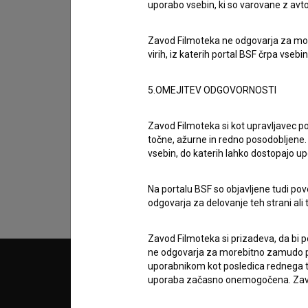
uporabo vsebin, ki so varovane z avto
Zavod Filmoteka ne odgovarja za moreb
virih, iz katerih portal BSF črpa vsebin
5.OMEJITEV ODGOVORNOSTI
Sprejemam
splošne pogoje
in dajem
sog
Zavod Filmoteka si kot upravljavec po
podatkov.
točne, ažurne in redno posodobljene. 
vsebin, do katerih lahko dostopajo up
Na portalu BSF so objavljene tudi pov
odgovarja za delovanje teh strani ali 
Zavod Filmoteka si prizadeva, da bi p
ne odgovarja za morebitno zamudo pri
uporabnikom kot posledica rednega te
© 2018-2026, Filmoteka,
PARTN
uporaba začasno onemogočena. Zavod
zavod za širjenje filmske kulture
v7.151.0