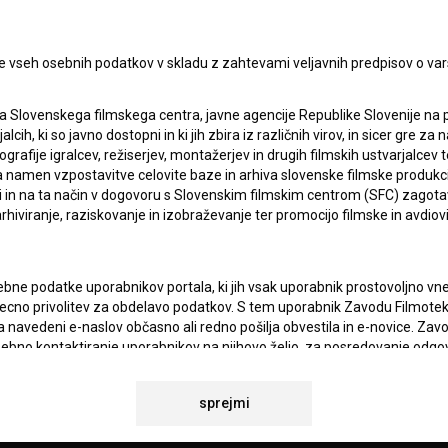
I UPORABE
Sprejemam
splošne pogoje
in dajem
soglasje
za
e vseh osebnih podatkov v skladu z zahtevami veljavnih predpisov o va
zbiranje, hrambo in obdelavo osebnih podatkov.
JEKTU
a Slovenskega filmskega centra, javne agencije Republike Slovenije na 
alcih, ki so javno dostopni in ki jih zbira iz različnih virov, in sicer gre 
ografije igralcev, režiserjev, montažerjev in drugih filmskih ustvarjalcev 
TIKA
amen vzpostavitve celovite baze in arhiva slovenske filmske produkcije 
ci in na ta način v dogovoru s Slovenskim filmskim centrom (SFC) zagotavl
rhiviranje, raziskovanje in izobraževanje ter promocijo filmske in avdiov
KT
bne podatke uporabnikov portala, ki jih vsak uporabnik prostovoljno vnes
TA
recno privolitev za obdelavo podatkov. S tem uporabnik Zavodu Filmoteka
ANJA
navedeni e-naslov občasno ali redno pošilja obvestila in e-novice. Za
osebno kontaktiranje uporabnikov na njihovo željo, za posredovanje odgo
povezavi z željami oz. vprašanji uporabnikov, za občasno pošiljanje e
 BSF ter za statistične, marketinške in druge analize in raziskave v zve
IONALNOSTI
sprejmi
atki analitike spletnih strani vselej anonimizirani.