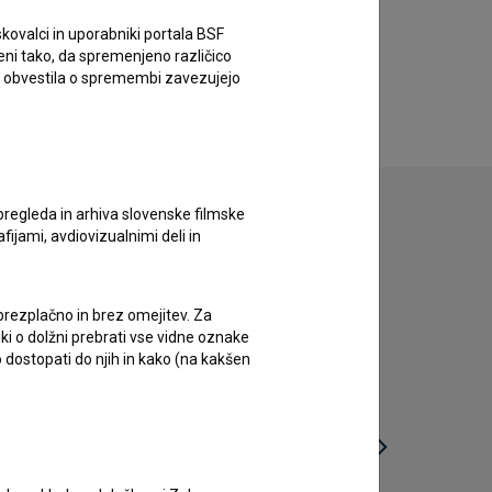
kovalci in uporabniki portala BSF
eni tako, da spremenjeno različico
e obvestila o spremembi zavezujejo
pregleda in arhiva slovenske filmske
afijami, avdiovizualnimi deli in
 brezplačno in brez omejitev. Za
iki o dolžni prebrati vse vidne oznake
 dostopati do njih in kako (na kakšen