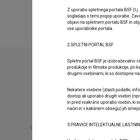
Biografija
Ivo Daneu je nastopajoči. Najnovejši projekti, 
Z uporabo spletnega portala BSF (t.j.
soglašajo s temi pogoji uporabe. Zavo
(2015)
in
Spomini med koši – Ivo Daneu (200
objavi na spletnem portalu BSF in o
vse uporabnike portala.
2.SPLETNI PORTAL BSF
Spletni portal BSF je izobraževalno-
produkcije in filmske produkcije, pri ka
drugimi vsebinami, ki so dostopne 
Nekatere vsebine (zlasti podatki, inf
dostop ali uporabo drugih vsebin (npr.
in pred vsakršno uporabo vsebin, ki s
način in v kakšnem obsegu) jih smejo 
3.PRAVICE INTELEKTUALNE LASTNI