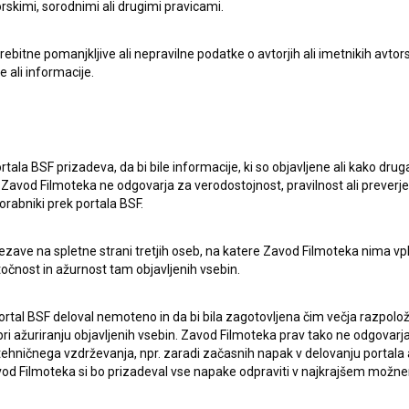
rskimi, sorodnimi ali drugimi pravicami.
itne pomanjkljive ali nepravilne podatke o avtorjih ali imetnikih avtorsk
e ali informacije.
lasje
za zbiranje, hrambo in obdelavo osebnih
rtala BSF prizadeva, da bi bile informacije, ki so objavljene ali kako dr
Zavod Filmoteka ne odgovarja za verodostojnost, pravilnost ali preverje
orabniki prek portala BSF.
ezave na spletne strani tretjih oseb, na katere Zavod Filmoteka nima vp
točnost in ažurnost tam objavljenih vsebin.
ortal BSF deloval nemoteno in da bi bila zagotovljena čim večja razpolož
 ažuriranju objavljenih vsebin. Zavod Filmoteka prav tako ne odgovarja 
hničnega vzdrževanja, npr. zaradi začasnih napak v delovanju portala ali
ERJI
PRIJAVITE SE NA BSF NOVIČNIK:
 Filmoteka si bo prizadeval vse napake odpraviti v najkrajšem možn
PRIJAV