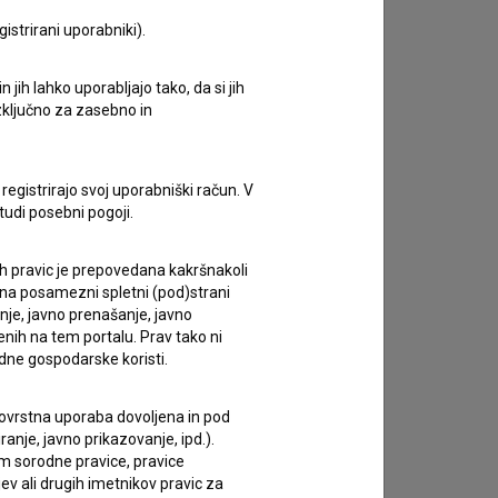
istrirani uporabniki).
jih lahko uporabljajo tako, da si jih
zivov.
izključno za zasebno in
registrirajo svoj uporabniški račun. V
tudi posebni pogoji.
ih pravic je prepovedana kakršnakoli
 na posamezni spletni (pod)strani
anje, javno prenašanje, javno
enih na tem portalu. Prav tako ni
dne gospodarske koristi.
 tovrstna uporaba dovoljena in pod
anje, javno prikazovanje, ipd.).
im sorodne pravice, pravice
ev ali drugih imetnikov pravic za