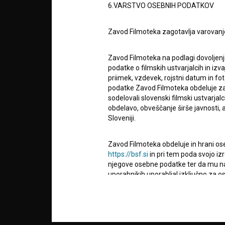
6.VARSTVO OSEBNIH PODATKOV
POGOJ
Zavod Filmoteka zagotavlja varovanj
info@filmoteka.si
O PRO
Tehnična pomoč: podpora@bsf.si
Zavod Filmoteka na podlagi dovoljenj
Mednarodna številka ISSN 2670-787X
podatke o filmskih ustvarjalcih in izvaj
priimek, vzdevek, rojstni datum in fot
STATIS
Projekt sofinancira:
podatke Zavod Filmoteka obdeluje za n
sodelovali slovenski filmski ustvarjal
obdelavo, obveščanje širše javnosti, a
KONTA
Sloveniji.
Zavod Filmoteka obdeluje in hrani ose
POGOS
https://bsf.si
in pri tem poda svojo iz
VPRAŠ
njegove osebne podatke ter da mu na 
uporabnikih uporabljal izključno za 
obveščanje o izvedenih spremembah v 
TEST
narave, z novostmi na spletnem mestu
FUNKC
čemer bodo statistični podatki oz. pod