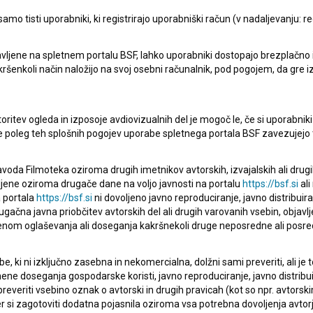
mo tisti uporabniki, ki registrirajo uporabniški račun (v nadaljevanju: reg
vljene na spletnem portalu BSF, lahko uporabniki dostopajo brezplačno in 
pite v stik z uredništvom Baze slovenskih filmov. Veseli bomo vaših od
 kakršenkoli način naložijo na svoj osebni računalnik, pod pogojem, da gre 
oritev ogleda in izposoje avdiovizualnih del je mogoč le, če si uporabniki 
ke poleg teh splošnih pogojev uporabe spletnega portala BSF zavezujejo 
voda Filmoteka oziroma drugih imetnikov avtorskih, izvajalskih ali drug
ljene oziroma drugače dane na voljo javnosti na portalu
https://bsf.si
ali
 portala
https://bsf.si
ni dovoljeno javno reproduciranje, javno distribuir
ugačna javna priobčitev avtorskih del ali drugih varovanih vsebin, objavlj
nom oglaševanja ali doseganja kakršnekoli druge neposredne ali posre
, ki ni izključno zasebna in nekomercialna, dolžni sami preveriti, ali je
ne doseganja gospodarske koristi, javno reproduciranje, javno distribuir
everiti vsebino oznak o avtorski in drugih pravicah (kot so npr. avtorsk
r si zagotoviti dodatna pojasnila oziroma vsa potrebna dovoljenja avtorj