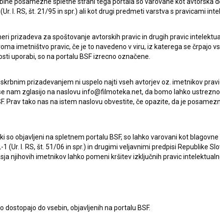
ebine posamezne spletne strani tega portala so varovane kot avtorska d
r. l. RS, št. 21/95 in spr.) ali kot drugi predmeti varstva s pravicami inte
Azulejo ali vizualna iluzija (2013)
mladinski, zgodovinski
eri prizadeva za spoštovanje avtorskih pravic in drugih pravic intelektua
iroma imetništvo pravic, če je to navedeno v viru, iz katerega se črpajo v
rosti uporabi, so na portalu BSF izrecno označene.
 skrbnim prizadevanjem ni uspelo najti vseh avtorjev oz. imetnikov prav
 se nam zglasijo na naslovu info@filmoteka.net, da bomo lahko ustrezno 
F. Prav tako nas na istem naslovu obvestite, če opazite, da je posamezn
ki, ki so objavljeni na spletnem portalu BSF, so lahko varovani kot blago
-1 (Ur. l. RS, št. 51/06 in spr.) in drugimi veljavnimi predpisi Republike S
a njihovih imetnikov lahko pomeni kršitev izključnih pravic intelektualn
to dostopajo do vsebin, objavljenih na portalu BSF.