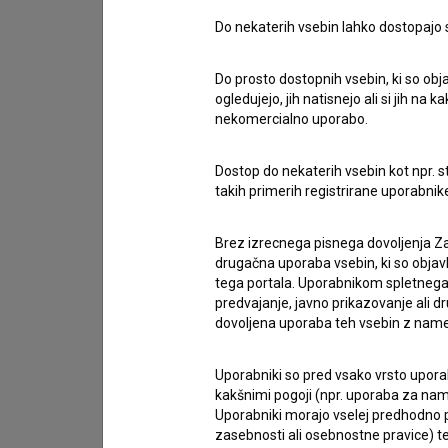
Do nekaterih vsebin lahko dostopajo sa
Stik z uredništvom
Do prosto dostopnih vsebin, ki so obja
Spoštovani, s pomočjo spodnjega obrazca lahko sto
ogledujejo, jih natisnejo ali si jih na
nekomercialno uporabo.
imam vprašanje
Dostop do nekaterih vsebin kot npr. st
prijavljam napako
takih primerih registrirane uporabni
želim dodati podatke
drugo
Brez izrecnega pisnega dovoljenja Za
drugačna uporaba vsebin, ki so objav
tega portala. Uporabnikom spletnega
predvajanje, javno prikazovanje ali dr
dovoljena uporaba teh vsebin z name
Uporabniki so pred vsako vrsto uporabe
kakšnimi pogoji (npr. uporaba za name
Uporabniki morajo vselej predhodno pr
zasebnosti ali osebnostne pravice) te