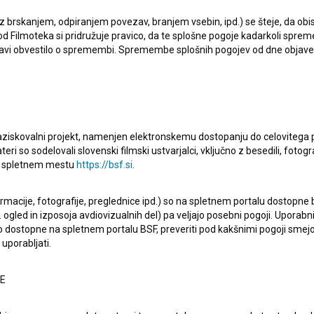
kjer je nastopil, so
Milice 2 (2017)
,
50 Let Hale Tivoli
 z brskanjem, odpiranjem povezav, branjem vsebin, ipd.) se šteje, da obis
d Filmoteka si pridružuje pravico, da te splošne pogoje kadarkoli sprem
5)
.
bjavi obvestilo o spremembi. Spremembe splošnih pogojev od dne objav
raziskovalni projekt, namenjen elektronskemu dostopanju do celovitega 
teri so sodelovali slovenski filmski ustvarjalci, vključno z besedili, fotogr
Oglejte si
na spletnem mestu
https://bsf.si
.
ormacije, fotografije, preglednice ipd.) so na spletnem portalu dostopne
 ogled in izposoja avdiovizualnih del) pa veljajo posebni pogoji. Uporabn
o dostopne na spletnem portalu BSF, preveriti pod kakšnimi pogoji smejo
uporabljati.
NE