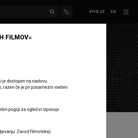
VPIŠI SE
EN
H FILMOV«
ki je dostopen na naslovu
o, razen če je pri posamezni vsebini
ebni pogoji za ogled in izposojo
aljevanju: Zavod Filmoteka).