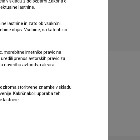
ela v skladu z določbami Zakona o
lektualne lastnine.
Sončni krik (1968)
akcijski, komedija, kriminalni
fantasti
lne lastnine in zato ob vsakršni
sebine objav. Vsebine, na katerih so
ic, morebitne imetnike pravic na
uredili prenos avtorskih pravic za
a navedba avtorstva ali vira
vne oziroma storitvene znamke v skladu
lovenije. Kakršnakoli uporaba teh
e lastnine.