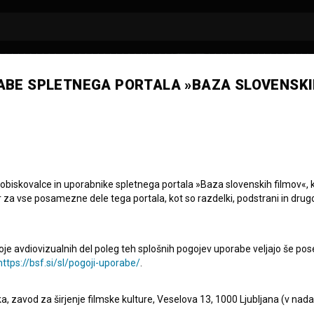
ABE SPLETNEGA PORTALA »BAZA SLOVENSKI
 Daneu
 obiskovalce in uporabnike spletnega portala »Baza slovenskih filmov«, 
r za vse posamezne dele tega portala, kot so razdelki, podstrani in drug
oje avdiovizualnih del poleg teh splošnih pogojev uporabe veljajo še pos
https://bsf.si/sl/pogoji-uporabe/
.
eka, zavod za širjenje filmske kulture, Veselova 13, 1000 Ljubljana (v nad