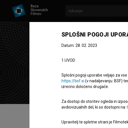
SPLOŠNI POGOJI UPOR
Datum: 28. 02. 2023
Ivo
1.UVOD
Zasedba
Splošni pogoji uporabe veljajo za vse
https://bsf.si
(v nadaljevanju: BSF) te
izrecno določeno drugače.
Za dostop do storitev ogleda in izpos
avdiovizualnih del, ki so dostopni na:
Kazalo
Upravitelj te spletne strani je Filmot