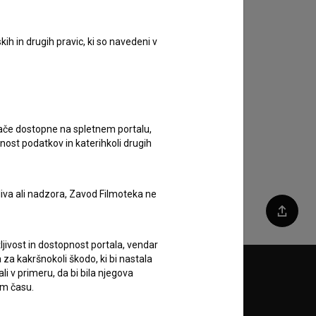
ih in drugih pravic, ki so navedeni v
ugače dostopne na spletnem portalu,
nost podatkov in katerihkoli drugih
liva ali nadzora, Zavod Filmoteka ne
Deli
ljivost in dostopnost portala, vendar
za kakršnokoli škodo, ki bi nastala
 v primeru, da bi bila njegova
Sledite nam na:
em času.
A