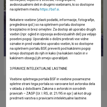
avdiovizualnimi deli in drugimi vsebinami, ki so dostopne
na spletnem mestu
https://bsf.si
.
Nekatere vsebine (zlasti podatki, informacije, fotografije,
preglednice ipd.) so na spletnem portalu dostopne
brezplačno in brez omejitev. Za dostop ali uporabo drugih
vsebin (npr. ogled in izposoja avdiovizualnih del) pa veljajo
posebni pogoji. Uporabniki o dolžni prebrati vse vidne
oznake in pred vsakršno uporabo vsebin, ki so dostopne
na spletnem portalu BSF, preveriti pod kakšnimi pogoji
smejo dostopati do njih in kako (na kakšen način in v
kakšnem obsegu) jih smejo uporabljati.
Armadila (2020)
3.PRAVICE INTELEKTUALNE LASTNINE
drama
Vsebine spletnega portala BSF in vsebine posamezne
spletne strani tega portala so varovane kot avtorska dela
v skladu z določbami Zakona o avtorski in sorodnih
pravicah – ZASP (Ur. l. RS, št. 21/95 in spr.) ali kot drugi
predmeti varstva s pravicami intelektualne lastnine.