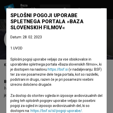
VPIŠI SE
EN
SPLOŠNI POGOJI UPORABE
SPLETNEGA PORTALA »BAZA
SLOVENSKIH FILMOV«
Iva Pernjaković
Datum: 28. 02. 2023
Zasedba
1.UVOD
Splošni pogoji uporabe veljajo za vse obiskovalce in
uporabnike spletnega portala »Baza slovenskih filmov«, ki
Kazalo
je dostopen na naslovu
https://bsf.si
(v nadaljevanju: BSF)
ter za vse posamezne dele tega portala, kot so razdelki,
podstrani in drugo, razen če je pri posamezni vsebini
Biografija
izrecno določeno drugače.
Iva Pernjaković je nastopajoča. Najodmevnejši projekt, kjer
je nastopila, je
Armadila (2020)
.
Za dostop do storitev ogleda in izposoje avdiovizualnih del
poleg teh splošnih pogojev uporabe veljajo še posebni
pogoji za ogled in izposojo avdiovizualnih del, ki so
dostopni na:
https://bsf.si/sl/pogoji-uporabe/
.