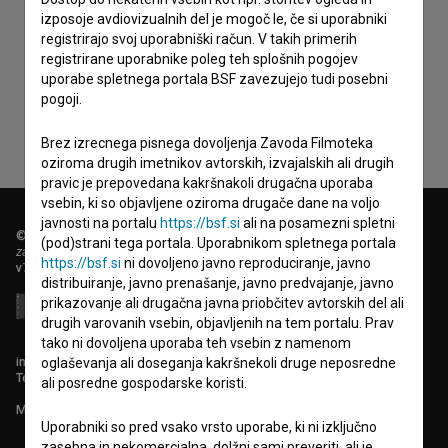
izposoje avdiovizualnih del je mogoč le, če si uporabniki
Sprejemam
splošne pogoje
in dajem
soglasje
za
registrirajo svoj uporabniški račun. V takih primerih
registrirane uporabnike poleg teh splošnih pogojev
zbiranje, hrambo in obdelavo osebnih podatkov.
uporabe spletnega portala BSF zavezujejo tudi posebni
pogoji.
Brez izrecnega pisnega dovoljenja Zavoda Filmoteka
oziroma drugih imetnikov avtorskih, izvajalskih ali drugih
pravic je prepovedana kakršnakoli drugačna uporaba
vsebin, ki so objavljene oziroma drugače dane na voljo
javnosti na portalu
https://bsf.si
ali na posamezni spletni
© 2018-2026, Filmoteka,
(pod)strani tega portala. Uporabnikom spletnega portala
zavod za širjenje filmske kulture
https://bsf.si
ni dovoljeno javno reproduciranje, javno
v7.151.0
distribuiranje, javno prenašanje, javno predvajanje, javno
prikazovanje ali drugačna javna priobčitev avtorskih del ali
drugih varovanih vsebin, objavljenih na tem portalu. Prav
tako ni dovoljena uporaba teh vsebin z namenom
info@filmoteka.si
oglaševanja ali doseganja kakršnekoli druge neposredne
Tehnična pomoč: podpora@bsf.si
ali posredne gospodarske koristi.
Mednarodna številka ISSN 2670-787X
Uporabniki so pred vsako vrsto uporabe, ki ni izključno
zasebna in nekomercialna, dolžni sami preveriti, ali je