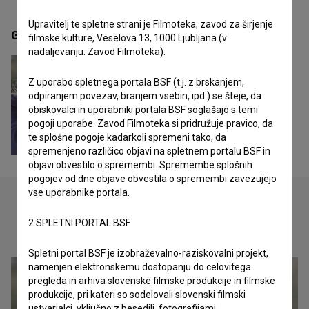
Upravitelj te spletne strani je Filmoteka, zavod za širjenje
Galerija
(2)
filmske kulture, Veselova 13, 1000 Ljubljana (v
nadaljevanju: Zavod Filmoteka).
Z uporabo spletnega portala BSF (t.j. z brskanjem,
odpiranjem povezav, branjem vsebin, ipd.) se šteje, da
obiskovalci in uporabniki portala BSF soglašajo s temi
pogoji uporabe. Zavod Filmoteka si pridružuje pravico, da
te splošne pogoje kadarkoli spremeni tako, da
spremenjeno različico objavi na spletnem portalu BSF in
objavi obvestilo o spremembi. Spremembe splošnih
pogojev od dne objave obvestila o spremembi zavezujejo
vse uporabnike portala.
2.SPLETNI PORTAL BSF
Oglejte si
Spletni portal BSF je izobraževalno-raziskovalni projekt,
namenjen elektronskemu dostopanju do celovitega
pregleda in arhiva slovenske filmske produkcije in filmske
produkcije, pri kateri so sodelovali slovenski filmski
ustvarjalci, vključno z besedili, fotografijami,