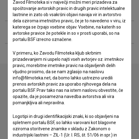
Zavod Filmoteka si v največji možni meri prizadeva za
Filmografija (1)
spoštovanje avtorskih pravic in drugih pravic intelektualne
lastnine in zato ob vsakršni objavi navaja vir in avtorstvo
dela oziroma imetništvo pravic, če je to navedeno v viru, iz
katerega se črpajo vsebine objav. Vsebine, na katerih so
Razširjeni podatki
avtorske pravice že potekle in so v prosti uporabi, so na
portalu BSF izrecno označene.
V primeru, ko Zavodu Filmoteka kljub skrbnim
prizadevanjem ni uspelo najti vseh avtorjev oz. imetnikov
pravic, morebitne imetnike pravic na objavljenih delih
vljudno prosimo, da se nam zglasijo na naslovu
info@filmoteka.net, da bomo lahko ustrezno uredili
prenos avtorskih pravic za uporabo njihovega dela na
Stik z uredništvom
portalu BSF. Prav tako nas na istem naslovu obvestite, če
opazite, da je posamezna navedba avtorstva ali vira
Spoštovani, s pomočjo spodnjega obrazca lahko stopite v
pomanjkljiva ali nepravilna.
stik z uredništvom Baze slovenskih filmov. Veseli bomo vaših
odzivov.
Logotipi in drugi identifikacijski znaki, ki so objavljeni na
spletnem portalu BSF, so lahko varovani kot blagovne
imam vprašanje
oziroma storitvene znamke v skladu z Zakonom o
prijavljam napako
industrijski lastnini – ZIL-1 (Ur. l. RS, št. 51/06 in spr.) in