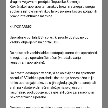
drugimi veljavnimi predpisi Republike Slovenije.
želim dodati podatke
Kakršnakoli uporaba teh znakov brez izrecnega pisnega
drugo
soglasja njihovih imetnikov lahko pomeni kršitev izključnih
pravic intelektualne lastnine.
4.UPORABNIKI
Uporabniki portala BSF so vsi, ki prosto dostopajo do
vsebin, objavljenih na portalu BSF.
Do nekaterih vsebin lahko dostopajo samo tisti uporabniki,
ki registrirajo uporabniški račun (v nadaljevanju:
registrirani uporabniki).
Do prosto dostopnih vsebin, ki so objavljene na spletnem
portalu BSF, lahko uporabniki dostopajo brezplačno in jih
lahko uporabljajo tako, da si jih ogledujejo, jih natisnejo ali
si jih na kakršenkoli način naložijo na svoj osebni
računalnik, pod pogojem, da gre izključno za zasebno in
nekomercialno uporabo.
Dostop do nekaterih vsebin kot npr. storitev ogleda in