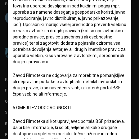
Projekt sofinancira:
tovrstna uporaba dovoljena in pod kakšnimi pogoji (npr.
uporaba za namene doseganja gospodarske koristi, javno
reproduciranje, javno distribuiranje, javno prikazovanje,
ipd.). Uporabniki morajo vselej predhodno preveriti vsebino
oznak o avtorski in drugih pravicah (kot so npr. avtorskim
sorodne pravice, pravice zasebnosti ali osebnostne
pravice) ter si zagotoviti dodatna pojasnila oziroma vsa
potrebna dovoljenja avtorjev ali drugih imetnikov pravic za
uporabo vsebin, ki so varovane z avtorskimi, sorodnimi ali
drugimi pravicami.
Zavod Filmoteka ne odgovarja za morebitne pomanjkljive
PARTNERJI
ali nepravilne podatke o avtorjih ali imetnikih avtorskih in
drugih pravic, ki so navedeni v virih, iz katerih portal BSF
POGOJI UPORABE
črpa vsebine ali informacije.
O PROJEKTU
5.OMEJITEV ODGOVORNOSTI
STATISTIKA
Zavod Filmoteka si kot upravljavec portala BSF prizadeva,
KONTAKT
da bi bile informacije, ki so objavljene ali kako drugače
dostopne na spletnem portalu, točne, ažurne in redno
POGOSTA VPRAŠANJA