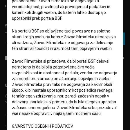
posodobljene. Zavod Filmoteka ne odgovarja za
TEST FUNKCIONALNOSTI
verodostojnost, pravilnost ali preverjenost podatkov in
katerihkoli drugih vsebin, do katerih lahko dostopajo
uporabniki prek portala BSF.
PRIJAVITE SE NA BSF NOVIČNIK:
Na portalu BSF so objavljene tudi povezave na spletne
strani tretjih oseb, na katere Zavod Filmoteka nima vpliva
PRIJAVA
ali nadzora, Zavod Filmoteka ne odgovarja za delovanje
teh strani ali točnost in ažurnost tam objavljenih vsebin.
Sprejemam
splošne pogoje
in dajem
soglasje
za zbiranje, hrambo in
Zavod Filmoteka si prizadeva, da bi portal BSF deloval
obdelavo osebnih podatkov.
nemoteno in da bi bila zagotovljena čim večja
razpoložljivost in dostopnost portala, vendar ne odgovarja
za morebitno zamudo pri ažuriranju objavljenih vsebin.
Zavod Filmoteka prav tako ne odgovarja za kakršnokoli
Sledite nam na:
škodo, ki bi nastala uporabnikom kot posledica rednega
tehničnega vzdrževanja, npr. zaradi začasnih napak v
delovanju portala ali v primeru, da bi bila njegova uporaba
začasno onemogočena. Zavod Filmoteka si bo prizadeval
vse napake odpraviti v najkrajšem možnem času.
RSS novice
RSS dogodki
6.VARSTVO OSEBNIH PODATKOV