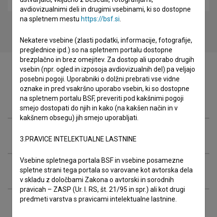
avdiovizualnimi deli in drugimi vsebinami, ki so dostopne
na spletnem mestu
https://bsf.si
.
Nekatere vsebine (zlasti podatki, informacije, fotografije,
preglednice ipd.) so na spletnem portalu dostopne
brezplačno in brez omejitev. Za dostop ali uporabo drugih
vsebin (npr. ogled in izposoja avdiovizualnih del) pa veljajo
posebni pogoji. Uporabniki o dolžni prebrati vse vidne
oznake in pred vsakršno uporabo vsebin, ki so dostopne
Filmografija (5)
na spletnem portalu BSF, preveriti pod kakšnimi pogoji
smejo dostopati do njih in kako (na kakšen način in v
kakšnem obsegu) jih smejo uporabljati.
Glasba (2)
3.PRAVICE INTELEKTUALNE LASTNINE
Vsebine spletnega portala BSF in vsebine posamezne
Razširjeni podatki
spletne strani tega portala so varovane kot avtorska dela
v skladu z določbami Zakona o avtorski in sorodnih
pravicah – ZASP (Ur. l. RS, št. 21/95 in spr.) ali kot drugi
predmeti varstva s pravicami intelektualne lastnine.