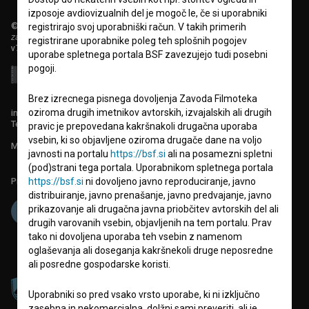
izposoje avdiovizualnih del je mogoč le, če si uporabniki
© 2018-2026, Filmoteka,
registrirajo svoj uporabniški račun. V takih primerih
zavod za širjenje filmske kulture
registrirane uporabnike poleg teh splošnih pogojev
v7.151.0
uporabe spletnega portala BSF zavezujejo tudi posebni
pogoji.
Brez izrecnega pisnega dovoljenja Zavoda Filmoteka
oziroma drugih imetnikov avtorskih, izvajalskih ali drugih
info@filmoteka.si
Tehnična pomoč: podpora@bsf.si
pravic je prepovedana kakršnakoli drugačna uporaba
vsebin, ki so objavljene oziroma drugače dane na voljo
Mednarodna številka ISSN 2670-787X
javnosti na portalu
https://bsf.si
ali na posamezni spletni
(pod)strani tega portala. Uporabnikom spletnega portala
Projekt sofinancira:
https://bsf.si
ni dovoljeno javno reproduciranje, javno
distribuiranje, javno prenašanje, javno predvajanje, javno
prikazovanje ali drugačna javna priobčitev avtorskih del ali
drugih varovanih vsebin, objavljenih na tem portalu. Prav
tako ni dovoljena uporaba teh vsebin z namenom
oglaševanja ali doseganja kakršnekoli druge neposredne
ali posredne gospodarske koristi.
Uporabniki so pred vsako vrsto uporabe, ki ni izključno
zasebna in nekomercialna, dolžni sami preveriti, ali je