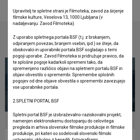
Upravitelj te spletne strani je Filmoteka, zavod za širjenje
filmske kulture, Veselova 13, 1000 Ljubljana (v
nadaljevanju: Zavod Filmoteka).
Z uporabo spletnega portala BSF (t.j. z brskanjem,
odpiranjem povezav, branjem vsebin, ipd.) se šteje, da
Oglejte si
obiskovalci in uporabniki portala BSF soglašajo s temi
pogoji uporabe. Zavod Filmoteka si pridružuje pravico, da
te splošne pogoje kadarkoli spremeni tako, da
spremenjeno različico objavi na spletnem portalu BSF in
objavi obvestilo o spremembi. Spremembe splošnih
pogojev od dne objave obvestila o spremembi zavezujejo
vse uporabnike portala.
2.SPLETNI PORTAL BSF
Spletni portal BSF je izobraževalno-raziskovalni projekt,
namenjen elektronskemu dostopanju do celovitega
pregleda in arhiva slovenske filmske produkcije in filmske
produkcije, pri kateri so sodelovali slovenski filmski
Sudden Gust of Wind (2021)
ustvarjalci, vključno z besedili, fotografijami,