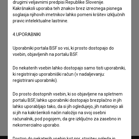
drugimi veljavnimi predpisi Republike Slovenije.
Kakršnakoli uporaba teh znakov brez izrecnega pisnega
soglasja njihovih imetnikov lahko pomeni kršitev izključnih
pravic intelektualne lastnine.
4.UPORABNIKI
Uporabniki portala BSF so vsi, ki prosto dostopajo do
vsebin, objavljenih na portalu BSF.
Do nekaterih vsebin lahko dostopajo samo tisti uporabniki,
ki registrirajo uporabniški račun (v nadaljevanju:
registrirani uporabniki).
Sprejemam
splošne pogoje
in dajem
soglasje
za
Do prosto dostopnih vsebin, ki so objavljene na spletnem
zbiranje, hrambo in obdelavo osebnih podatkov.
portalu BSF, lahko uporabniki dostopajo brezplačno in jih
lahko uporabljajo tako, da si jih ogledujejo, jih natisnejo ali
si jih na kakršenkoli način naložijo na svoj osebni
računalnik, pod pogojem, da gre izključno za zasebno in
nekomercialno uporabo.
Dostop do nekaterih vsebin kot npr. storitev ogleda in