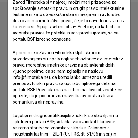
Zavod Filmoteka si v največji možni meri prizadeva za
spoštovanje avtorskih pravic in drugih pravic intelektualne
lastnine in zato ob vsakršni objavi navaja vir in avtorstvo
dela oziroma imetništvo pravic, če je to navedeno v viru, iz
Stik z uredništvom
katerega se črpajo vsebine objav. Vsebine, na katerih so
avtorske pravice že potekle in so v prosti uporabi, so na
Spoštovani, s pomočjo spodnjega obrazca lahko stopite v
portalu BSF izrecno označene.
stik z uredništvom Baze slovenskih filmov. Veseli bomo vaših
odzivov.
V primeru, ko Zavodu Filmoteka kljub skrbnim
prizadevanjem ni uspelo najti vseh avtorjev oz. imetnikov
imam vprašanje
pravic, morebitne imetnike pravic na objavljenih delih
vljudno prosimo, da se nam zglasijo na naslovu
prijavljam napako
info@filmoteka.net, da bomo lahko ustrezno uredili
želim dodati podatke
prenos avtorskih pravic za uporabo njihovega dela na
drugo
portalu BSF. Prav tako nas na istem naslovu obvestite, če
opazite, da je posamezna navedba avtorstva ali vira
pomanjkljiva ali nepravilna.
Logotipi in drugi identifikacijski znaki, ki so objavljeni na
spletnem portalu BSF, so lahko varovani kot blagovne
oziroma storitvene znamke v skladu z Zakonom o
industrijski lastnini – ZIL-1 (Ur. l. RS, št. 51/06 in spr.) in