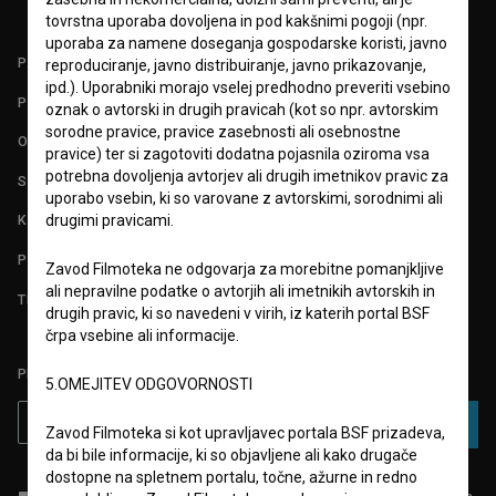
tovrstna uporaba dovoljena in pod kakšnimi pogoji (npr.
uporaba za namene doseganja gospodarske koristi, javno
PARTNERJI
reproduciranje, javno distribuiranje, javno prikazovanje,
ipd.). Uporabniki morajo vselej predhodno preveriti vsebino
POGOJI UPORABE
oznak o avtorski in drugih pravicah (kot so npr. avtorskim
sorodne pravice, pravice zasebnosti ali osebnostne
O PROJEKTU
pravice) ter si zagotoviti dodatna pojasnila oziroma vsa
potrebna dovoljenja avtorjev ali drugih imetnikov pravic za
STATISTIKA
uporabo vsebin, ki so varovane z avtorskimi, sorodnimi ali
drugimi pravicami.
KONTAKT
POGOSTA VPRAŠANJA
Zavod Filmoteka ne odgovarja za morebitne pomanjkljive
ali nepravilne podatke o avtorjih ali imetnikih avtorskih in
TEST FUNKCIONALNOSTI
drugih pravic, ki so navedeni v virih, iz katerih portal BSF
črpa vsebine ali informacije.
PRIJAVITE SE NA BSF NOVIČNIK:
5.OMEJITEV ODGOVORNOSTI
PRIJAVA
Zavod Filmoteka si kot upravljavec portala BSF prizadeva,
da bi bile informacije, ki so objavljene ali kako drugače
dostopne na spletnem portalu, točne, ažurne in redno