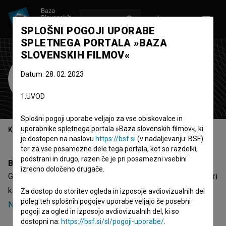
VPIŠI SE
EN
SPLOŠNI POGOJI UPORABE
SPLETNEGA PORTALA »BAZA
SLOVENSKIH FILMOV«
Gregor Zemljič
Datum: 28. 02. 2023
oblikovalec zvoka
1.UVOD
Splošni pogoji uporabe veljajo za vse obiskovalce in
uporabnike spletnega portala »Baza slovenskih filmov«, ki
Kazalo
je dostopen na naslovu
https://bsf.si
(v nadaljevanju: BSF)
ter za vse posamezne dele tega portala, kot so razdelki,
podstrani in drugo, razen če je pri posamezni vsebini
Biografija
izrecno določeno drugače.
Gregor Zemljič je oblikovalec zvoka. Najnovejša projekta, pri
katerih je sodeloval, sta
Sudden Gust of Wind (2021)
in
Za dostop do storitev ogleda in izposoje avdiovizualnih del
poleg teh splošnih pogojev uporabe veljajo še posebni
Napravi mi dete ~ Napoleon (2016)
.
pogoji za ogled in izposojo avdiovizualnih del, ki so
dostopni na:
https://bsf.si/sl/pogoji-uporabe/
.