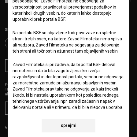
Sprejemam
splošne pogoje
in dajem
soglasje
za zbiranje, hrambo in
posodobljene. Zavod Filmoteka ne odgovarja za
obdelavo osebnih podatkov.
verodostojnost, pravilnost ali preverjenost podatkov in
katerihkoli drugih vsebin, do katerih lahko dostopajo
uporabniki prek portala BSF.
Sledite nam na:
Na portalu BSF so objavljene tudi povezave na spletne
strani tretjih oseb, na katere Zavod Filmoteka nima vpliva
ali nadzora, Zavod Filmoteka ne odgovarja za delovanje
teh strani ali točnost in ažurnost tam objavljenih vsebin.
Zavod Filmoteka si prizadeva, da bi portal BSF deloval
RSS novice
RSS dogodki
nemoteno in da bi bila zagotovljena čim večja
razpoložljivost in dostopnost portala, vendar ne odgovarja
za morebitno zamudo pri ažuriranju objavljenih vsebin.
Podprite nas z donacijo na
Zavod Filmoteka prav tako ne odgovarja za kakršnokoli
TRR: SI56 6100 0001 5706 684,
ali s kreditno kartico:
škodo, ki bi nastala uporabnikom kot posledica rednega
tehničnega vzdrževanja, npr. zaradi začasnih napak v
delovanju portala ali v primeru, da bi bila njegova uporaba
Doniraj
začasno onemogočena. Zavod Filmoteka si bo prizadeval
vse napake odpraviti v najkrajšem možnem času.
sprejmi
Vse cene vsebujejo DDV.
6.VARSTVO OSEBNIH PODATKOV