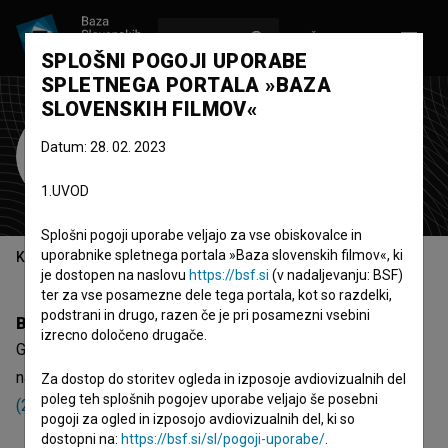
VPIŠI SE
EN
SPLOŠNI POGOJI UPORABE
SPLETNEGA PORTALA »BAZA
SLOVENSKIH FILMOV«
Grega Kalinski
Datum: 28. 02. 2023
Zasedba
1.UVOD
Splošni pogoji uporabe veljajo za vse obiskovalce in
uporabnike spletnega portala »Baza slovenskih filmov«, ki
Kazalo
je dostopen na naslovu
https://bsf.si
(v nadaljevanju: BSF)
ter za vse posamezne dele tega portala, kot so razdelki,
podstrani in drugo, razen če je pri posamezni vsebini
Biografija
izrecno določeno drugače.
Grega Kalinski je nastopajoči. Najnovejša projekta, kjer je
nastopil, sta
Preprost člouk in konec sveta (2022)
in
PLC
Za dostop do storitev ogleda in izposoje avdiovizualnih del
poleg teh splošnih pogojev uporabe veljajo še posebni
(2018)
.
pogoji za ogled in izposojo avdiovizualnih del, ki so
dostopni na:
https://bsf.si/sl/pogoji-uporabe/
.