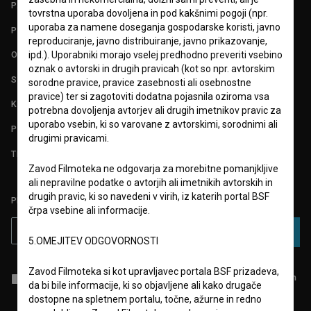
PARTNERJI
tovrstna uporaba dovoljena in pod kakšnimi pogoji (npr.
uporaba za namene doseganja gospodarske koristi, javno
POGOJI UPORABE
reproduciranje, javno distribuiranje, javno prikazovanje,
ipd.). Uporabniki morajo vselej predhodno preveriti vsebino
O PROJEKTU
oznak o avtorski in drugih pravicah (kot so npr. avtorskim
STATISTIKA
sorodne pravice, pravice zasebnosti ali osebnostne
pravice) ter si zagotoviti dodatna pojasnila oziroma vsa
KONTAKT
potrebna dovoljenja avtorjev ali drugih imetnikov pravic za
uporabo vsebin, ki so varovane z avtorskimi, sorodnimi ali
POGOSTA VPRAŠANJA
drugimi pravicami.
TEST FUNKCIONALNOSTI
Zavod Filmoteka ne odgovarja za morebitne pomanjkljive
ali nepravilne podatke o avtorjih ali imetnikih avtorskih in
drugih pravic, ki so navedeni v virih, iz katerih portal BSF
PRIJAVITE SE NA BSF NOVIČNIK:
črpa vsebine ali informacije.
PRIJAVA
5.OMEJITEV ODGOVORNOSTI
Zavod Filmoteka si kot upravljavec portala BSF prizadeva,
Sprejemam
splošne pogoje
in dajem
soglasje
za zbiranje, hrambo in
da bi bile informacije, ki so objavljene ali kako drugače
obdelavo osebnih podatkov.
dostopne na spletnem portalu, točne, ažurne in redno