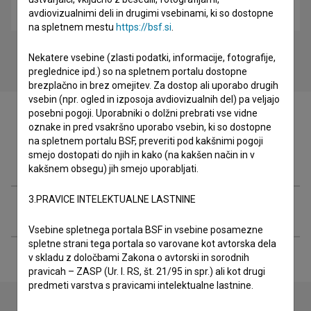
glasbeni
avdiovizualnimi deli in drugimi vsebinami, ki so dostopne
na spletnem mestu
https://bsf.si
.
Nekatere vsebine (zlasti podatki, informacije, fotografije,
preglednice ipd.) so na spletnem portalu dostopne
brezplačno in brez omejitev. Za dostop ali uporabo drugih
vsebin (npr. ogled in izposoja avdiovizualnih del) pa veljajo
posebni pogoji. Uporabniki o dolžni prebrati vse vidne
oznake in pred vsakršno uporabo vsebin, ki so dostopne
na spletnem portalu BSF, preveriti pod kakšnimi pogoji
smejo dostopati do njih in kako (na kakšen način in v
Filmografija (3)
kakšnem obsegu) jih smejo uporabljati.
3.PRAVICE INTELEKTUALNE LASTNINE
Razširjeni podatki
Vsebine spletnega portala BSF in vsebine posamezne
spletne strani tega portala so varovane kot avtorska dela
v skladu z določbami Zakona o avtorski in sorodnih
pravicah – ZASP (Ur. l. RS, št. 21/95 in spr.) ali kot drugi
predmeti varstva s pravicami intelektualne lastnine.