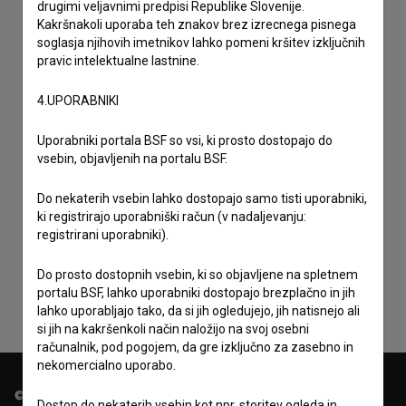
drugimi veljavnimi predpisi Republike Slovenije.
Kakršnakoli uporaba teh znakov brez izrecnega pisnega
soglasja njihovih imetnikov lahko pomeni kršitev izključnih
pravic intelektualne lastnine.
4.UPORABNIKI
Uporabniki portala BSF so vsi, ki prosto dostopajo do
vsebin, objavljenih na portalu BSF.
Do nekaterih vsebin lahko dostopajo samo tisti uporabniki,
Sprejemam
splošne pogoje
in dajem
soglasje
za
ki registrirajo uporabniški račun (v nadaljevanju:
registrirani uporabniki).
zbiranje, hrambo in obdelavo osebnih podatkov.
Do prosto dostopnih vsebin, ki so objavljene na spletnem
portalu BSF, lahko uporabniki dostopajo brezplačno in jih
lahko uporabljajo tako, da si jih ogledujejo, jih natisnejo ali
si jih na kakršenkoli način naložijo na svoj osebni
računalnik, pod pogojem, da gre izključno za zasebno in
nekomercialno uporabo.
© 2018-2026, Filmoteka,
Dostop do nekaterih vsebin kot npr. storitev ogleda in