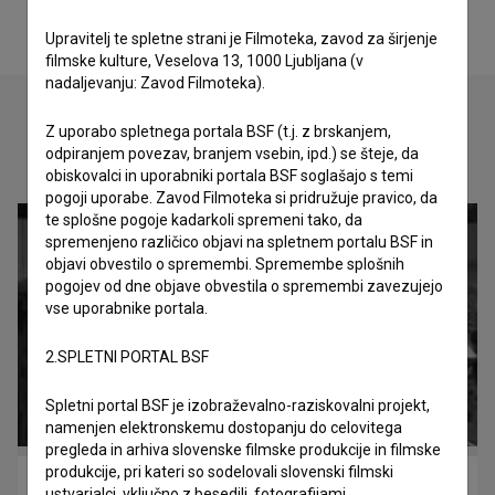
Upravitelj te spletne strani je Filmoteka, zavod za širjenje
filmske kulture, Veselova 13, 1000 Ljubljana (v
nadaljevanju: Zavod Filmoteka).
Z uporabo spletnega portala BSF (t.j. z brskanjem,
odpiranjem povezav, branjem vsebin, ipd.) se šteje, da
Oglejte si
obiskovalci in uporabniki portala BSF soglašajo s temi
pogoji uporabe. Zavod Filmoteka si pridružuje pravico, da
te splošne pogoje kadarkoli spremeni tako, da
spremenjeno različico objavi na spletnem portalu BSF in
objavi obvestilo o spremembi. Spremembe splošnih
pogojev od dne objave obvestila o spremembi zavezujejo
vse uporabnike portala.
2.SPLETNI PORTAL BSF
Spletni portal BSF je izobraževalno-raziskovalni projekt,
namenjen elektronskemu dostopanju do celovitega
pregleda in arhiva slovenske filmske produkcije in filmske
produkcije, pri kateri so sodelovali slovenski filmski
PLC (2018)
ustvarjalci, vključno z besedili, fotografijami,