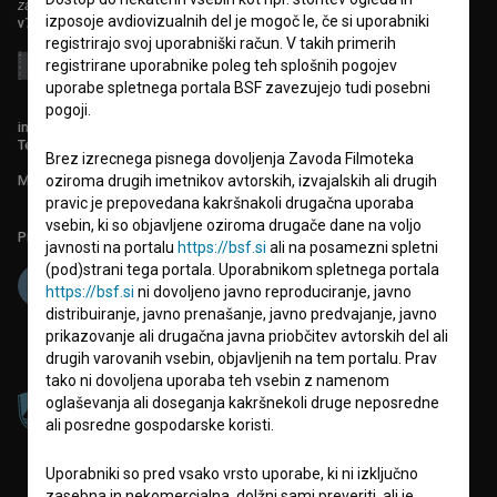
zavod za širjenje filmske kulture
izposoje avdiovizualnih del je mogoč le, če si uporabniki
v7.151.0
registrirajo svoj uporabniški račun. V takih primerih
registrirane uporabnike poleg teh splošnih pogojev
uporabe spletnega portala BSF zavezujejo tudi posebni
pogoji.
info@filmoteka.si
Tehnična pomoč: podpora@bsf.si
Brez izrecnega pisnega dovoljenja Zavoda Filmoteka
Mednarodna številka ISSN 2670-787X
oziroma drugih imetnikov avtorskih, izvajalskih ali drugih
pravic je prepovedana kakršnakoli drugačna uporaba
vsebin, ki so objavljene oziroma drugače dane na voljo
Projekt sofinancira:
javnosti na portalu
https://bsf.si
ali na posamezni spletni
(pod)strani tega portala. Uporabnikom spletnega portala
https://bsf.si
ni dovoljeno javno reproduciranje, javno
distribuiranje, javno prenašanje, javno predvajanje, javno
prikazovanje ali drugačna javna priobčitev avtorskih del ali
drugih varovanih vsebin, objavljenih na tem portalu. Prav
tako ni dovoljena uporaba teh vsebin z namenom
oglaševanja ali doseganja kakršnekoli druge neposredne
ali posredne gospodarske koristi.
Uporabniki so pred vsako vrsto uporabe, ki ni izključno
zasebna in nekomercialna, dolžni sami preveriti, ali je