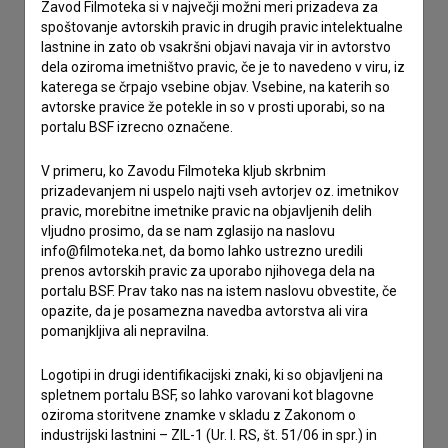
Zavod Filmoteka si v največji možni meri prizadeva za
spoštovanje avtorskih pravic in drugih pravic intelektualne
Stik z uredništvom
lastnine in zato ob vsakršni objavi navaja vir in avtorstvo
Spoštovani, s pomočjo spodnjega obrazca lahko stopite v
dela oziroma imetništvo pravic, če je to navedeno v viru, iz
stik z uredništvom Baze slovenskih filmov. Veseli bomo vaših
katerega se črpajo vsebine objav. Vsebine, na katerih so
odzivov.
avtorske pravice že potekle in so v prosti uporabi, so na
portalu BSF izrecno označene.
imam vprašanje
V primeru, ko Zavodu Filmoteka kljub skrbnim
prijavljam napako
prizadevanjem ni uspelo najti vseh avtorjev oz. imetnikov
pravic, morebitne imetnike pravic na objavljenih delih
želim dodati podatke
vljudno prosimo, da se nam zglasijo na naslovu
drugo
info@filmoteka.net, da bomo lahko ustrezno uredili
prenos avtorskih pravic za uporabo njihovega dela na
portalu BSF. Prav tako nas na istem naslovu obvestite, če
opazite, da je posamezna navedba avtorstva ali vira
pomanjkljiva ali nepravilna.
Logotipi in drugi identifikacijski znaki, ki so objavljeni na
spletnem portalu BSF, so lahko varovani kot blagovne
oziroma storitvene znamke v skladu z Zakonom o
industrijski lastnini – ZIL-1 (Ur. l. RS, št. 51/06 in spr.) in