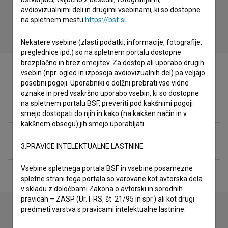
avdiovizualnimi deli in drugimi vsebinami, ki so dostopne
na spletnem mestu
https://bsf.si
.
Nekatere vsebine (zlasti podatki, informacije, fotografije,
preglednice ipd.) so na spletnem portalu dostopne
brezplačno in brez omejitev. Za dostop ali uporabo drugih
vsebin (npr. ogled in izposoja avdiovizualnih del) pa veljajo
posebni pogoji. Uporabniki o dolžni prebrati vse vidne
oznake in pred vsakršno uporabo vsebin, ki so dostopne
Filmografija (1)
na spletnem portalu BSF, preveriti pod kakšnimi pogoji
smejo dostopati do njih in kako (na kakšen način in v
kakšnem obsegu) jih smejo uporabljati.
Razširjeni podatki
3.PRAVICE INTELEKTUALNE LASTNINE
Vsebine spletnega portala BSF in vsebine posamezne
spletne strani tega portala so varovane kot avtorska dela
v skladu z določbami Zakona o avtorski in sorodnih
pravicah – ZASP (Ur. l. RS, št. 21/95 in spr.) ali kot drugi
predmeti varstva s pravicami intelektualne lastnine.