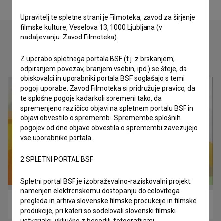
Upravitelj te spletne strani je Filmoteka, zavod za širjenje
filmske kulture, Veselova 13, 1000 Ljubljana (v
nadaljevanju: Zavod Filmoteka).
Oglejte si
Z uporabo spletnega portala BSF (t.j. z brskanjem,
odpiranjem povezav, branjem vsebin, ipd.) se šteje, da
obiskovalci in uporabniki portala BSF soglašajo s temi
pogoji uporabe. Zavod Filmoteka si pridružuje pravico, da
te splošne pogoje kadarkoli spremeni tako, da
spremenjeno različico objavi na spletnem portalu BSF in
objavi obvestilo o spremembi. Spremembe splošnih
pogojev od dne objave obvestila o spremembi zavezujejo
vse uporabnike portala.
2.SPLETNI PORTAL BSF
Spletni portal BSF je izobraževalno-raziskovalni projekt,
namenjen elektronskemu dostopanju do celovitega
pregleda in arhiva slovenske filmske produkcije in filmske
Klanec do doma (2011)
produkcije, pri kateri so sodelovali slovenski filmski
ustvarjalci, vključno z besedili, fotografijami,