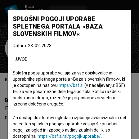
VPIŠI SE
EN
SPLOŠNI POGOJI UPORABE
SPLETNEGA PORTALA »BAZA
SLOVENSKIH FILMOV«
Eva Rotar
Datum: 28. 02. 2023
Zasedba
1.UVOD
Splošni pogoji uporabe veljajo za vse obiskovalce in
uporabnike spletnega portala »Baza slovenskih filmov«, ki
Kazalo
je dostopen na naslovu
https://bsf.si
(v nadaljevanju: BSF)
ter za vse posamezne dele tega portala, kot so razdelki,
podstrani in drugo, razen če je pri posamezni vsebini
Biografija
izrecno določeno drugače.
Eva Rotar je nastopajoča. Najodmevnejši projekt, kjer je
nastopila, je
Zjutro (1998)
.
Za dostop do storitev ogleda in izposoje avdiovizualnih del
poleg teh splošnih pogojev uporabe veljajo še posebni
pogoji za ogled in izposojo avdiovizualnih del, ki so
dostopni na:
https://bsf.si/sl/pogoji-uporabe/
.