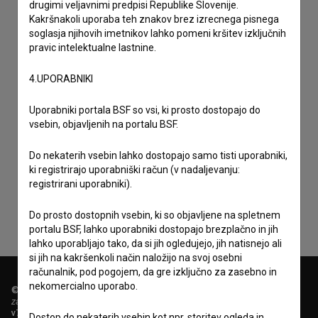
drugimi veljavnimi predpisi Republike Slovenije.
Kakršnakoli uporaba teh znakov brez izrecnega pisnega
soglasja njihovih imetnikov lahko pomeni kršitev izključnih
pravic intelektualne lastnine.
4.UPORABNIKI
Uporabniki portala BSF so vsi, ki prosto dostopajo do
vsebin, objavljenih na portalu BSF.
Sprejemam
splošne pogoje
in dajem
soglasje
za
Do nekaterih vsebin lahko dostopajo samo tisti uporabniki,
zbiranje, hrambo in obdelavo osebnih podatkov.
ki registrirajo uporabniški račun (v nadaljevanju:
registrirani uporabniki).
Do prosto dostopnih vsebin, ki so objavljene na spletnem
portalu BSF, lahko uporabniki dostopajo brezplačno in jih
lahko uporabljajo tako, da si jih ogledujejo, jih natisnejo ali
si jih na kakršenkoli način naložijo na svoj osebni
računalnik, pod pogojem, da gre izključno za zasebno in
nekomercialno uporabo.
© 2018-2026, Filmoteka,
zavod za širjenje filmske kulture
v7.151.0
Dostop do nekaterih vsebin kot npr. storitev ogleda in