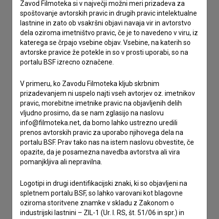
Stik z uredništvom
Zavod Filmoteka si v največji možni meri prizadeva za
spoštovanje avtorskih pravic in drugih pravic intelektualne
Spoštovani, s pomočjo spodnjega obrazca lahko stopite v
lastnine in zato ob vsakršni objavi navaja vir in avtorstvo
stik z uredništvom Baze slovenskih filmov. Veseli bomo vaših
dela oziroma imetništvo pravic, če je to navedeno v viru, iz
odzivov.
katerega se črpajo vsebine objav. Vsebine, na katerih so
avtorske pravice že potekle in so v prosti uporabi, so na
portalu BSF izrecno označene.
imam vprašanje
prijavljam napako
V primeru, ko Zavodu Filmoteka kljub skrbnim
želim dodati podatke
prizadevanjem ni uspelo najti vseh avtorjev oz. imetnikov
pravic, morebitne imetnike pravic na objavljenih delih
drugo
vljudno prosimo, da se nam zglasijo na naslovu
info@filmoteka.net, da bomo lahko ustrezno uredili
prenos avtorskih pravic za uporabo njihovega dela na
portalu BSF. Prav tako nas na istem naslovu obvestite, če
opazite, da je posamezna navedba avtorstva ali vira
pomanjkljiva ali nepravilna.
Logotipi in drugi identifikacijski znaki, ki so objavljeni na
spletnem portalu BSF, so lahko varovani kot blagovne
oziroma storitvene znamke v skladu z Zakonom o
industrijski lastnini – ZIL-1 (Ur. l. RS, št. 51/06 in spr.) in