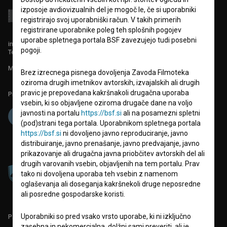
izposoje avdiovizualnih del je mogoč le, če si uporabniki
registrirajo svoj uporabniški račun. V takih primerih
registrirane uporabnike poleg teh splošnih pogojev
uporabe spletnega portala BSF zavezujejo tudi posebni
info@filmoteka.si
pogoji.
Tehnična pomoč: podpora@bsf.si
Mednarodna številka ISSN 2670-787X
Brez izrecnega pisnega dovoljenja Zavoda Filmoteka
oziroma drugih imetnikov avtorskih, izvajalskih ali drugih
pravic je prepovedana kakršnakoli drugačna uporaba
Projekt sofinancira:
vsebin, ki so objavljene oziroma drugače dane na voljo
javnosti na portalu
https://bsf.si
ali na posamezni spletni
(pod)strani tega portala. Uporabnikom spletnega portala
https://bsf.si
ni dovoljeno javno reproduciranje, javno
distribuiranje, javno prenašanje, javno predvajanje, javno
prikazovanje ali drugačna javna priobčitev avtorskih del ali
drugih varovanih vsebin, objavljenih na tem portalu. Prav
tako ni dovoljena uporaba teh vsebin z namenom
oglaševanja ali doseganja kakršnekoli druge neposredne
ali posredne gospodarske koristi.
Uporabniki so pred vsako vrsto uporabe, ki ni izključno
PARTNERJI
zasebna in nekomercialna, dolžni sami preveriti, ali je