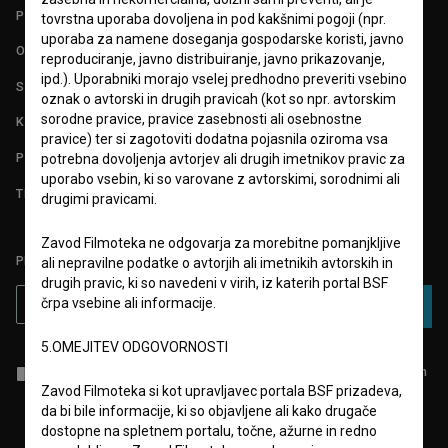
POGOJI UPORABE
tovrstna uporaba dovoljena in pod kakšnimi pogoji (npr.
uporaba za namene doseganja gospodarske koristi, javno
O PROJEKTU
reproduciranje, javno distribuiranje, javno prikazovanje,
ipd.). Uporabniki morajo vselej predhodno preveriti vsebino
STATISTIKA
oznak o avtorski in drugih pravicah (kot so npr. avtorskim
sorodne pravice, pravice zasebnosti ali osebnostne
KONTAKT
pravice) ter si zagotoviti dodatna pojasnila oziroma vsa
POGOSTA VPRAŠANJA
potrebna dovoljenja avtorjev ali drugih imetnikov pravic za
uporabo vsebin, ki so varovane z avtorskimi, sorodnimi ali
TEST FUNKCIONALNOSTI
drugimi pravicami.
Zavod Filmoteka ne odgovarja za morebitne pomanjkljive
PRIJAVITE SE NA BSF NOVIČNIK:
ali nepravilne podatke o avtorjih ali imetnikih avtorskih in
drugih pravic, ki so navedeni v virih, iz katerih portal BSF
črpa vsebine ali informacije.
PRIJAVA
5.OMEJITEV ODGOVORNOSTI
Sprejemam
splošne pogoje
in dajem
soglasje
za zbiranje, hrambo in
obdelavo osebnih podatkov.
Zavod Filmoteka si kot upravljavec portala BSF prizadeva,
da bi bile informacije, ki so objavljene ali kako drugače
dostopne na spletnem portalu, točne, ažurne in redno