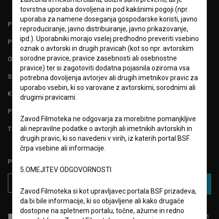
tovrstna uporaba dovoljena in pod kakšnimi pogoji (npr.
uporaba za namene doseganja gospodarske koristi, javno
PARTNERJI
reproduciranje, javno distribuiranje, javno prikazovanje,
ipd.). Uporabniki morajo vselej predhodno preveriti vsebino
POGOJI UPORABE
oznak o avtorski in drugih pravicah (kot so npr. avtorskim
sorodne pravice, pravice zasebnosti ali osebnostne
O PROJEKTU
pravice) ter si zagotoviti dodatna pojasnila oziroma vsa
STATISTIKA
potrebna dovoljenja avtorjev ali drugih imetnikov pravic za
uporabo vsebin, ki so varovane z avtorskimi, sorodnimi ali
KONTAKT
drugimi pravicami.
POGOSTA VPRAŠANJA
Zavod Filmoteka ne odgovarja za morebitne pomanjkljive
ali nepravilne podatke o avtorjih ali imetnikih avtorskih in
TEST FUNKCIONALNOSTI
drugih pravic, ki so navedeni v virih, iz katerih portal BSF
črpa vsebine ali informacije.
PRIJAVITE SE NA BSF NOVIČNIK:
5.OMEJITEV ODGOVORNOSTI
PRIJAVA
Zavod Filmoteka si kot upravljavec portala BSF prizadeva,
da bi bile informacije, ki so objavljene ali kako drugače
dostopne na spletnem portalu, točne, ažurne in redno
Sprejemam
splošne pogoje
in dajem
soglasje
za zbiranje, hrambo in