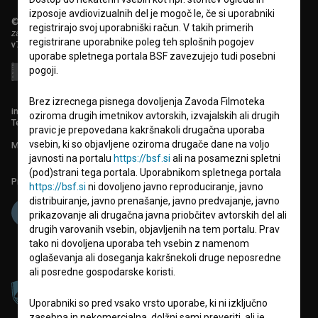
izposoje avdiovizualnih del je mogoč le, če si uporabniki
© 2018-2026, Filmoteka,
registrirajo svoj uporabniški račun. V takih primerih
zavod za širjenje filmske kulture
registrirane uporabnike poleg teh splošnih pogojev
v7.151.0
uporabe spletnega portala BSF zavezujejo tudi posebni
pogoji.
Brez izrecnega pisnega dovoljenja Zavoda Filmoteka
info@filmoteka.si
oziroma drugih imetnikov avtorskih, izvajalskih ali drugih
Tehnična pomoč: podpora@bsf.si
pravic je prepovedana kakršnakoli drugačna uporaba
vsebin, ki so objavljene oziroma drugače dane na voljo
Mednarodna številka ISSN 2670-787X
javnosti na portalu
https://bsf.si
ali na posamezni spletni
(pod)strani tega portala. Uporabnikom spletnega portala
Projekt sofinancira:
https://bsf.si
ni dovoljeno javno reproduciranje, javno
distribuiranje, javno prenašanje, javno predvajanje, javno
prikazovanje ali drugačna javna priobčitev avtorskih del ali
drugih varovanih vsebin, objavljenih na tem portalu. Prav
tako ni dovoljena uporaba teh vsebin z namenom
oglaševanja ali doseganja kakršnekoli druge neposredne
ali posredne gospodarske koristi.
Uporabniki so pred vsako vrsto uporabe, ki ni izključno
zasebna in nekomercialna, dolžni sami preveriti, ali je