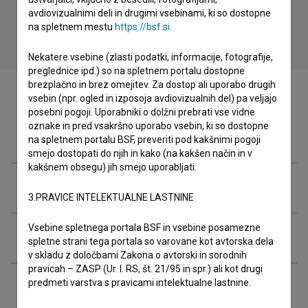
avdiovizualnimi deli in drugimi vsebinami, ki so dostopne
na spletnem mestu
https://bsf.si
.
Nekatere vsebine (zlasti podatki, informacije, fotografije,
preglednice ipd.) so na spletnem portalu dostopne
brezplačno in brez omejitev. Za dostop ali uporabo drugih
vsebin (npr. ogled in izposoja avdiovizualnih del) pa veljajo
posebni pogoji. Uporabniki o dolžni prebrati vse vidne
oznake in pred vsakršno uporabo vsebin, ki so dostopne
Filmografija (2)
na spletnem portalu BSF, preveriti pod kakšnimi pogoji
smejo dostopati do njih in kako (na kakšen način in v
kakšnem obsegu) jih smejo uporabljati.
Glasba (2)
3.PRAVICE INTELEKTUALNE LASTNINE
Vsebine spletnega portala BSF in vsebine posamezne
Razširjeni podatki
spletne strani tega portala so varovane kot avtorska dela
v skladu z določbami Zakona o avtorski in sorodnih
pravicah – ZASP (Ur. l. RS, št. 21/95 in spr.) ali kot drugi
predmeti varstva s pravicami intelektualne lastnine.