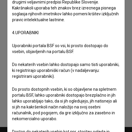
drugimi veljavnimi predpisi Republike Slovenije.
Kakršnakoli uporaba teh znakov brez izrecnega pisnega
soglasja njihovih imetnikov lahko pomeni kršitev izključnih
pravic intelektualne lastnine.
4.UPORABNIKI
Uporabniki portala BSF so vsi, ki prosto dostopajo do
vsebin, objavljenih na portalu BSF.
Do nekaterih vsebin lahko dostopajo samo tisti uporabniki,
ki registrirajo uporabniški račun (v nadaljevanju:
registrirani uporabniki).
Sprejemam
splošne pogoje
in dajem
soglasje
za
Do prosto dostopnih vsebin, ki so objavljene na spletnem
zbiranje, hrambo in obdelavo osebnih podatkov.
portalu BSF, lahko uporabniki dostopajo brezplačno in jih
lahko uporabljajo tako, da si jih ogledujejo, jih natisnejo ali
si jih na kakršenkoli način naložijo na svoj osebni
računalnik, pod pogojem, da gre izključno za zasebno in
nekomercialno uporabo.
Dostop do nekaterih vsebin kot npr. storitev ogleda in