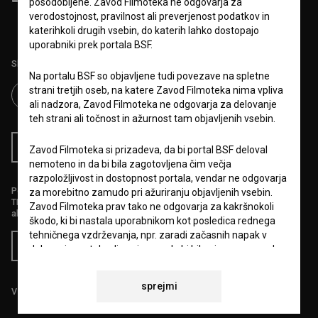
posodobljene. Zavod Filmoteka ne odgovarja za
obdelavo osebnih podatkov.
verodostojnost, pravilnost ali preverjenost podatkov in
katerihkoli drugih vsebin, do katerih lahko dostopajo
uporabniki prek portala BSF.
Sledite nam na:
Na portalu BSF so objavljene tudi povezave na spletne
strani tretjih oseb, na katere Zavod Filmoteka nima vpliva
ali nadzora, Zavod Filmoteka ne odgovarja za delovanje
teh strani ali točnost in ažurnost tam objavljenih vsebin.
RSS novice
RSS dogodki
Zavod Filmoteka si prizadeva, da bi portal BSF deloval
nemoteno in da bi bila zagotovljena čim večja
razpoložljivost in dostopnost portala, vendar ne odgovarja
Podprite nas z donacijo na
za morebitno zamudo pri ažuriranju objavljenih vsebin.
TRR: SI56 6100 0001 5706 684,
Zavod Filmoteka prav tako ne odgovarja za kakršnokoli
ali s kreditno kartico:
škodo, ki bi nastala uporabnikom kot posledica rednega
tehničnega vzdrževanja, npr. zaradi začasnih napak v
Doniraj
delovanju portala ali v primeru, da bi bila njegova uporaba
začasno onemogočena. Zavod Filmoteka si bo prizadeval
vse napake odpraviti v najkrajšem možnem času.
sprejmi
Vse cene vsebujejo DDV.
6.VARSTVO OSEBNIH PODATKOV