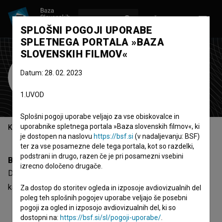
VPIŠI SE
EN
SPLOŠNI POGOJI UPORABE
SPLETNEGA PORTALA »BAZA
SLOVENSKIH FILMOV«
Domen Učakar
Datum: 28. 02. 2023
avtor glasbe
1.UVOD
Splošni pogoji uporabe veljajo za vse obiskovalce in
uporabnike spletnega portala »Baza slovenskih filmov«, ki
Kazalo
je dostopen na naslovu
https://bsf.si
(v nadaljevanju: BSF)
ter za vse posamezne dele tega portala, kot so razdelki,
podstrani in drugo, razen če je pri posamezni vsebini
Biografija
izrecno določeno drugače.
Domen Učakar je avtor glasbe. Najnovejši projekt, pri
katerem je sodeloval, je
Sub Persona (2019)
.
Za dostop do storitev ogleda in izposoje avdiovizualnih del
poleg teh splošnih pogojev uporabe veljajo še posebni
pogoji za ogled in izposojo avdiovizualnih del, ki so
dostopni na:
https://bsf.si/sl/pogoji-uporabe/
.