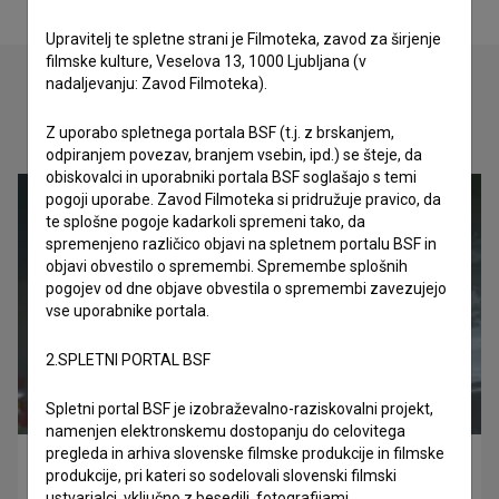
Upravitelj te spletne strani je Filmoteka, zavod za širjenje
filmske kulture, Veselova 13, 1000 Ljubljana (v
nadaljevanju: Zavod Filmoteka).
Oglejte si
Z uporabo spletnega portala BSF (t.j. z brskanjem,
odpiranjem povezav, branjem vsebin, ipd.) se šteje, da
obiskovalci in uporabniki portala BSF soglašajo s temi
pogoji uporabe. Zavod Filmoteka si pridružuje pravico, da
te splošne pogoje kadarkoli spremeni tako, da
spremenjeno različico objavi na spletnem portalu BSF in
objavi obvestilo o spremembi. Spremembe splošnih
pogojev od dne objave obvestila o spremembi zavezujejo
vse uporabnike portala.
2.SPLETNI PORTAL BSF
Spletni portal BSF je izobraževalno-raziskovalni projekt,
namenjen elektronskemu dostopanju do celovitega
pregleda in arhiva slovenske filmske produkcije in filmske
Lifecutter ~ PTSD (2020)
produkcije, pri kateri so sodelovali slovenski filmski
ustvarjalci, vključno z besedili, fotografijami,