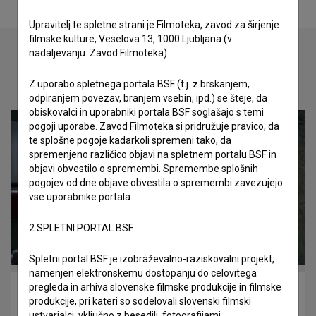
Upravitelj te spletne strani je Filmoteka, zavod za širjenje
filmske kulture, Veselova 13, 1000 Ljubljana (v
nadaljevanju: Zavod Filmoteka).
Oglejte si
Z uporabo spletnega portala BSF (t.j. z brskanjem,
odpiranjem povezav, branjem vsebin, ipd.) se šteje, da
obiskovalci in uporabniki portala BSF soglašajo s temi
pogoji uporabe. Zavod Filmoteka si pridružuje pravico, da
te splošne pogoje kadarkoli spremeni tako, da
spremenjeno različico objavi na spletnem portalu BSF in
objavi obvestilo o spremembi. Spremembe splošnih
pogojev od dne objave obvestila o spremembi zavezujejo
vse uporabnike portala.
2.SPLETNI PORTAL BSF
Spletni portal BSF je izobraževalno-raziskovalni projekt,
namenjen elektronskemu dostopanju do celovitega
pregleda in arhiva slovenske filmske produkcije in filmske
Sreča na vrvici (1977)
produkcije, pri kateri so sodelovali slovenski filmski
drama, družinski, komedija, mladinski
ustvarjalci, vključno z besedili, fotografijami,