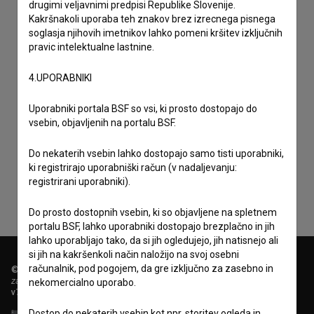
drugimi veljavnimi predpisi Republike Slovenije.
Kakršnakoli uporaba teh znakov brez izrecnega pisnega
soglasja njihovih imetnikov lahko pomeni kršitev izključnih
pravic intelektualne lastnine.
4.UPORABNIKI
Uporabniki portala BSF so vsi, ki prosto dostopajo do
vsebin, objavljenih na portalu BSF.
Sprejemam
splošne pogoje
in dajem
soglasje
za
zbiranje, hrambo in obdelavo osebnih podatkov.
Do nekaterih vsebin lahko dostopajo samo tisti uporabniki,
ki registrirajo uporabniški račun (v nadaljevanju:
registrirani uporabniki).
Do prosto dostopnih vsebin, ki so objavljene na spletnem
portalu BSF, lahko uporabniki dostopajo brezplačno in jih
lahko uporabljajo tako, da si jih ogledujejo, jih natisnejo ali
si jih na kakršenkoli način naložijo na svoj osebni
računalnik, pod pogojem, da gre izključno za zasebno in
© 2018-2026, Filmoteka,
zavod za širjenje filmske kulture
nekomercialno uporabo.
v7.151.0
Dostop do nekaterih vsebin kot npr. storitev ogleda in