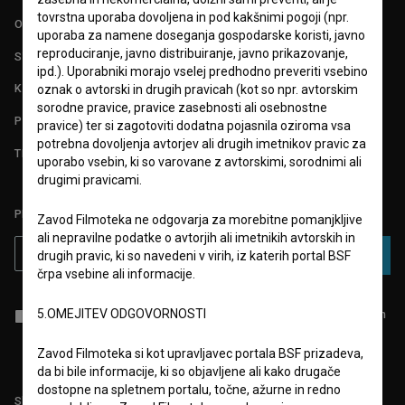
tovrstna uporaba dovoljena in pod kakšnimi pogoji (npr.
O PROJEKTU
uporaba za namene doseganja gospodarske koristi, javno
reproduciranje, javno distribuiranje, javno prikazovanje,
STATISTIKA
ipd.). Uporabniki morajo vselej predhodno preveriti vsebino
KONTAKT
oznak o avtorski in drugih pravicah (kot so npr. avtorskim
sorodne pravice, pravice zasebnosti ali osebnostne
POGOSTA VPRAŠANJA
pravice) ter si zagotoviti dodatna pojasnila oziroma vsa
potrebna dovoljenja avtorjev ali drugih imetnikov pravic za
TEST FUNKCIONALNOSTI
uporabo vsebin, ki so varovane z avtorskimi, sorodnimi ali
drugimi pravicami.
PRIJAVITE SE NA BSF NOVIČNIK:
Zavod Filmoteka ne odgovarja za morebitne pomanjkljive
ali nepravilne podatke o avtorjih ali imetnikih avtorskih in
PRIJAVA
drugih pravic, ki so navedeni v virih, iz katerih portal BSF
črpa vsebine ali informacije.
5.OMEJITEV ODGOVORNOSTI
Sprejemam
splošne pogoje
in dajem
soglasje
za zbiranje, hrambo in
obdelavo osebnih podatkov.
Zavod Filmoteka si kot upravljavec portala BSF prizadeva,
da bi bile informacije, ki so objavljene ali kako drugače
dostopne na spletnem portalu, točne, ažurne in redno
Sledite nam na: