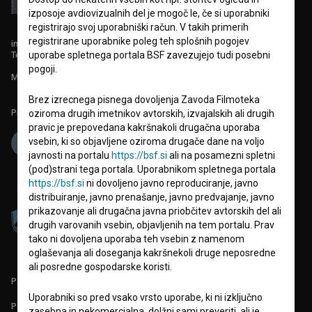
izposoje avdiovizualnih del je mogoč le, če si uporabniki
registrirajo svoj uporabniški račun. V takih primerih
registrirane uporabnike poleg teh splošnih pogojev
info@filmoteka.si
Tehnična pomoč: podpora@bsf.si
uporabe spletnega portala BSF zavezujejo tudi posebni
pogoji.
Mednarodna številka ISSN 2670-787X
Brez izrecnega pisnega dovoljenja Zavoda Filmoteka
Projekt sofinancira:
oziroma drugih imetnikov avtorskih, izvajalskih ali drugih
pravic je prepovedana kakršnakoli drugačna uporaba
vsebin, ki so objavljene oziroma drugače dane na voljo
javnosti na portalu
https://bsf.si
ali na posamezni spletni
(pod)strani tega portala. Uporabnikom spletnega portala
https://bsf.si
ni dovoljeno javno reproduciranje, javno
distribuiranje, javno prenašanje, javno predvajanje, javno
prikazovanje ali drugačna javna priobčitev avtorskih del ali
drugih varovanih vsebin, objavljenih na tem portalu. Prav
tako ni dovoljena uporaba teh vsebin z namenom
oglaševanja ali doseganja kakršnekoli druge neposredne
ali posredne gospodarske koristi.
PARTNERJI
Uporabniki so pred vsako vrsto uporabe, ki ni izključno
POGOJI UPORABE
zasebna in nekomercialna, dolžni sami preveriti, ali je