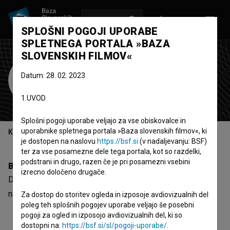
VPIŠI SE
EN
SPLOŠNI POGOJI UPORABE
SPLETNEGA PORTALA »BAZA
SLOVENSKIH FILMOV«
Darko Srića
Datum: 28. 02. 2023
Zasedba
1.UVOD
Splošni pogoji uporabe veljajo za vse obiskovalce in
uporabnike spletnega portala »Baza slovenskih filmov«, ki
Kazalo
je dostopen na naslovu
https://bsf.si
(v nadaljevanju: BSF)
ter za vse posamezne dele tega portala, kot so razdelki,
podstrani in drugo, razen če je pri posamezni vsebini
Biografija
izrecno določeno drugače.
Darko Srića je nastopajoči. Najnovejši projekt, kjer je
nastopil, je
Akcija Stadion (1977)
.
Za dostop do storitev ogleda in izposoje avdiovizualnih del
poleg teh splošnih pogojev uporabe veljajo še posebni
pogoji za ogled in izposojo avdiovizualnih del, ki so
dostopni na:
https://bsf.si/sl/pogoji-uporabe/
.