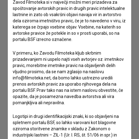
Zavod Filmoteka si v največji možni meri prizadeva za
Spoštovani, s pomočjo spodnjega obrazca lahko stopite v
spoštovanje avtorskih pravic in drugih pravic intelektualne
stik z uredništvom Baze slovenskih filmov. Veseli bomo vaših
lastnine in zato ob vsakršni objavi navaja vir in avtorstvo
odzivov.
dela oziroma imetništvo pravic, če je to navedeno v viru, iz
katerega se črpajo vsebine objav. Vsebine, na katerih so
imam vprašanje
avtorske pravice že potekle in so v prosti uporabi, so na
portalu BSF izrecno označene.
prijavljam napako
želim dodati podatke
V primeru, ko Zavodu Filmoteka kljub skrbnim
drugo
prizadevanjem ni uspelo najti vseh avtorjev oz. imetnikov
pravic, morebitne imetnike pravic na objavljenih delih
vljudno prosimo, da se nam zglasijo na naslovu
info@filmoteka.net, da bomo lahko ustrezno uredili
prenos avtorskih pravic za uporabo njihovega dela na
portalu BSF. Prav tako nas na istem naslovu obvestite, če
opazite, da je posamezna navedba avtorstva ali vira
pomanjkljiva ali nepravilna.
Logotipi in drugi identifikacijski znaki, ki so objavljeni na
spletnem portalu BSF, so lahko varovani kot blagovne
oziroma storitvene znamke v skladu z Zakonom o
industrijski lastnini – ZIL-1 (Ur. l. RS, št. 51/06 in spr.) in