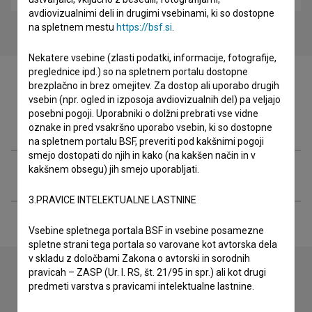
avdiovizualnimi deli in drugimi vsebinami, ki so dostopne
na spletnem mestu
https://bsf.si
.
Nekatere vsebine (zlasti podatki, informacije, fotografije,
preglednice ipd.) so na spletnem portalu dostopne
brezplačno in brez omejitev. Za dostop ali uporabo drugih
vsebin (npr. ogled in izposoja avdiovizualnih del) pa veljajo
posebni pogoji. Uporabniki o dolžni prebrati vse vidne
Filmografija (1)
oznake in pred vsakršno uporabo vsebin, ki so dostopne
na spletnem portalu BSF, preveriti pod kakšnimi pogoji
smejo dostopati do njih in kako (na kakšen način in v
kakšnem obsegu) jih smejo uporabljati.
Razširjeni podatki
3.PRAVICE INTELEKTUALNE LASTNINE
Vsebine spletnega portala BSF in vsebine posamezne
spletne strani tega portala so varovane kot avtorska dela
v skladu z določbami Zakona o avtorski in sorodnih
pravicah – ZASP (Ur. l. RS, št. 21/95 in spr.) ali kot drugi
predmeti varstva s pravicami intelektualne lastnine.
Stik z uredništvom