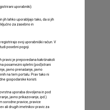
istrirani uporabniki).
zivov.
jih lahko uporabljajo tako, da si jih
izključno za zasebno in
registrirajo svoj uporabniški račun. V
tudi posebni pogoji.
ih pravic je prepovedana kakršnakoli
 na posamezni spletni (pod)strani
anje, javno prenašanje, javno
enih na tem portalu. Prav tako ni
dne gospodarske koristi.
 tovrstna uporaba dovoljena in pod
anje, javno prikazovanje, ipd.).
im sorodne pravice, pravice
ev ali drugih imetnikov pravic za