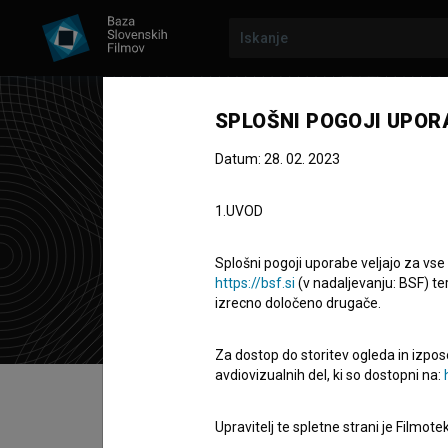
SPLOŠNI POGOJI UPOR
Datum: 28. 02. 2023
Bar
1.UVOD
Zasedba
Splošni pogoji uporabe veljajo za vse
https://bsf.si
(v nadaljevanju: BSF) te
izrecno določeno drugače.
Za dostop do storitev ogleda in izpos
avdiovizualnih del, ki so dostopni na:
Kazalo
Upravitelj te spletne strani je Filmot