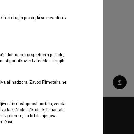
ih in drugih pravic, ki so navedeni v
ugače dostopne na spletnem portalu,
nost podatkov in katerihkoli drugih
liva ali nadzora, Zavod Filmoteka ne
Deli
ljivost in dostopnost portala, vendar
za kakršnokoli škodo, ki bi nastala
Sledite nam na:
 v primeru, da bi bila njegova
em času.
A