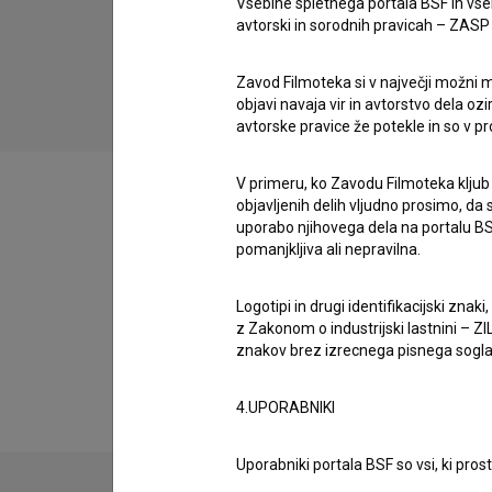
Vsebine spletnega portala BSF in vs
avtorski in sorodnih pravicah – ZASP (U
Imperceptible (2018)
drama
Zavod Filmoteka si v največji možni m
objavi navaja vir in avtorstvo dela oz
avtorske pravice že potekle in so v p
V primeru, ko Zavodu Filmoteka kljub
objavljenih delih vljudno prosimo, da
uporabo njihovega dela na portalu BS
pomanjkljiva ali nepravilna.
Filmografija (8)
Logotipi in drugi identifikacijski zna
z Zakonom o industrijski lastnini – ZIL
Razširjeni podatki
znakov brez izrecnega pisnega soglasj
4.UPORABNIKI
Uporabniki portala BSF so vsi, ki pros