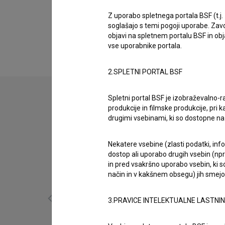
Biografija
Barbara Babič je nastopajoča. Najodmevnejši pr
Z uporabo spletnega portala BSF (t.j.
soglašajo s temi pogoji uporabe. Zavo
(1992)
in
Tantadruj (1994)
.
objavi na spletnem portalu BSF in o
vse uporabnike portala.
2.SPLETNI PORTAL BSF
Spletni portal BSF je izobraževalno-
produkcije in filmske produkcije, pri ka
drugimi vsebinami, ki so dostopne 
Nekatere vsebine (zlasti podatki, inf
dostop ali uporabo drugih vsebin (npr.
in pred vsakršno uporabo vsebin, ki s
način in v kakšnem obsegu) jih smejo 
3.PRAVICE INTELEKTUALNE LASTNI