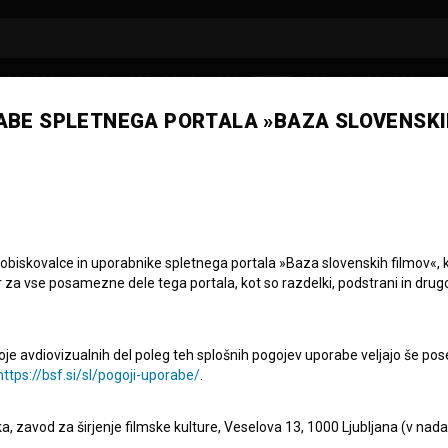
ABE SPLETNEGA PORTALA »BAZA SLOVENSKI
bara Babič
 obiskovalce in uporabnike spletnega portala »Baza slovenskih filmov«, 
r za vse posamezne dele tega portala, kot so razdelki, podstrani in drug
oje avdiovizualnih del poleg teh splošnih pogojev uporabe veljajo še pos
https://bsf.si/sl/pogoji-uporabe/
.
eka, zavod za širjenje filmske kulture, Veselova 13, 1000 Ljubljana (v nad