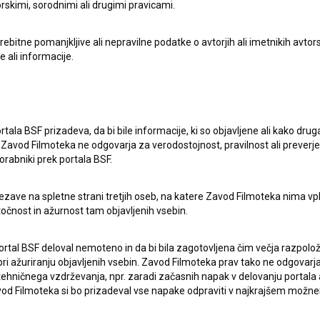
rskimi, sorodnimi ali drugimi pravicami.
itne pomanjkljive ali nepravilne podatke o avtorjih ali imetnikih avtorsk
e ali informacije.
lasje
za zbiranje, hrambo in obdelavo osebnih
rtala BSF prizadeva, da bi bile informacije, ki so objavljene ali kako dr
Zavod Filmoteka ne odgovarja za verodostojnost, pravilnost ali preverje
orabniki prek portala BSF.
ezave na spletne strani tretjih oseb, na katere Zavod Filmoteka nima vp
točnost in ažurnost tam objavljenih vsebin.
ortal BSF deloval nemoteno in da bi bila zagotovljena čim večja razpolož
 ažuriranju objavljenih vsebin. Zavod Filmoteka prav tako ne odgovarja 
ERJI
PRIJAVITE SE NA BSF NOVIČNIK:
hničnega vzdrževanja, npr. zaradi začasnih napak v delovanju portala ali
 Filmoteka si bo prizadeval vse napake odpraviti v najkrajšem možn
PRIJAV
I UPORABE