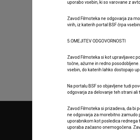
uporabo vsebin, ki so varovane z avto
Zavod Filmoteka ne odgovarja za moreb
virih, iz katerih portal BSF črpa vsebin
5.OMEJITEV ODGOVORNOSTI
Sprejemam
splošne pogoje
in dajem
sog
podatkov.
Zavod Filmoteka si kot upravljavec po
točne, ažurne in redno posodobljene. 
vsebin, do katerih lahko dostopajo up
Na portalu BSF so objavljene tudi pov
odgovarja za delovanje teh strani ali 
Zavod Filmoteka si prizadeva, da bi p
ne odgovarja za morebitno zamudo pri
© 2018-2026, Filmoteka,
PARTN
zavod za širjenje filmske kulture
uporabnikom kot posledica rednega te
v7.151.0
uporaba začasno onemogočena. Zavod
POGOJ