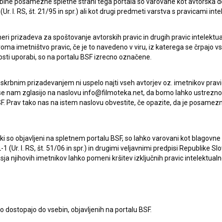
ebine posamezne spletne strani tega portala so varovane kot avtorska d
r. l. RS, št. 21/95 in spr.) ali kot drugi predmeti varstva s pravicami inte
Svojilni zaimki (2017)
drama
eri prizadeva za spoštovanje avtorskih pravic in drugih pravic intelektua
iroma imetništvo pravic, če je to navedeno v viru, iz katerega se črpajo v
rosti uporabi, so na portalu BSF izrecno označene.
 skrbnim prizadevanjem ni uspelo najti vseh avtorjev oz. imetnikov prav
 se nam zglasijo na naslovu info@filmoteka.net, da bomo lahko ustrezno 
F. Prav tako nas na istem naslovu obvestite, če opazite, da je posamezn
ki, ki so objavljeni na spletnem portalu BSF, so lahko varovani kot blago
-1 (Ur. l. RS, št. 51/06 in spr.) in drugimi veljavnimi predpisi Republike S
a njihovih imetnikov lahko pomeni kršitev izključnih pravic intelektualn
to dostopajo do vsebin, objavljenih na portalu BSF.