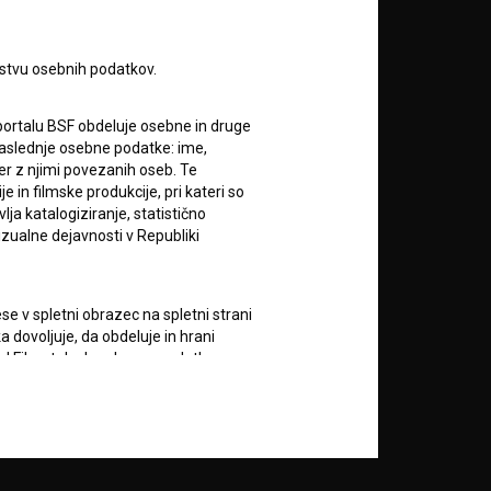
rstvu osebnih podatkov.
portalu BSF obdeluje osebne in druge
za naslednje osebne podatke: ime,
RSS novice
ter z njimi povezanih oseb. Te
in filmske produkcije, pri kateri so
ja katalogiziranje, statistično
RSS dogodki
izualne dejavnosti v Republiki
Podprite nas z donacijo na
e v spletni obrazec na spletni strani
TRR: SI56 6100 0001 5706
684,
 dovoljuje, da obdeluje in hrani
ali s kreditno kartico:
vod Filmoteka bo zbrane podatke o
vorov na njihova vprašanja in za
Doniraj
lektronskih sporočil nekomercialne
zi z uporabniki spletnega mesta, pri