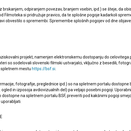
ojekti, kjer je nastopila, so
Veter v mreži (1989)
,
Srečno!
 z brskanjem, odpiranjem povezav, branjem vsebin, ipd.) se šteje, da obis
d Filmoteka si pridružuje pravico, da te splošne pogoje kadarkoli sprem
bjavi obvestilo o spremembi. Spremembe splošnih pogojev od dne objav
raziskovalni projekt, namenjen elektronskemu dostopanju do celovitega 
teri so sodelovali slovenski filmski ustvarjalci, vključno z besedili, fotogr
Oglejte si
na spletnem mestu
https://bsf.si
.
ormacije, fotografije, preglednice ipd.) so na spletnem portalu dostopne
 ogled in izposoja avdiovizualnih del) pa veljajo posebni pogoji. Uporabn
o dostopne na spletnem portalu BSF, preveriti pod kakšnimi pogoji smejo
uporabljati.
NE