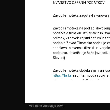
6.VARSTVO OSEBNIH PODATKOV
info@filmoteka.si
O PRO
Zavod Filmoteka zagotavlja varovanj
Tehnična pomoč: podpora@bsf.si
Mednarodna številka ISSN 2670-787X
Zavod Filmoteka na podlagi dovoljenj
STATIS
podatke o filmskih ustvarjalcih in izvaj
Projekt sofinancira:
priimek, vzdevek, rojstni datum in fot
podatke Zavod Filmoteka obdeluje za n
sodelovali slovenski filmski ustvarjal
KONTA
obdelavo, obveščanje širše javnosti, a
Sloveniji.
POGOS
VPRAŠ
Zavod Filmoteka obdeluje in hrani ose
https://bsf.si
in pri tem poda svojo iz
njegove osebne podatke ter da mu na 
uporabnikih uporabljal izključno za 
TEST
obveščanje o izvedenih spremembah v 
FUNKC
narave, z novostmi na spletnem mestu
čemer bodo statistični podatki oz. pod
Vse cene vsebujejo DDV.