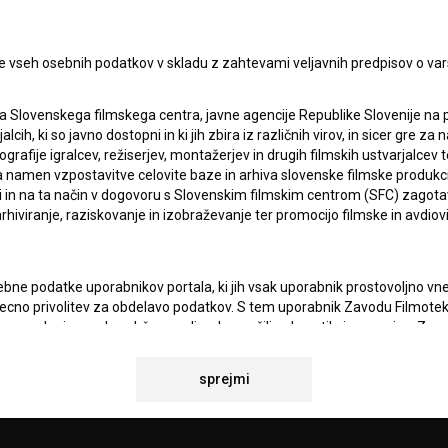
Sprejemam
splošne pogoje
in dajem
soglasje
za
zbiranje, hrambo in obdelavo osebnih podatkov.
JEKTU
e vseh osebnih podatkov v skladu z zahtevami veljavnih predpisov o va
a Slovenskega filmskega centra, javne agencije Republike Slovenije na 
TIKA
alcih, ki so javno dostopni in ki jih zbira iz različnih virov, in sicer gre 
ografije igralcev, režiserjev, montažerjev in drugih filmskih ustvarjalcev 
amen vzpostavitve celovite baze in arhiva slovenske filmske produkcije 
ci in na ta način v dogovoru s Slovenskim filmskim centrom (SFC) zagotavl
KT
rhiviranje, raziskovanje in izobraževanje ter promocijo filmske in avdiov
TA
ANJA
bne podatke uporabnikov portala, ki jih vsak uporabnik prostovoljno vnes
recno privolitev za obdelavo podatkov. S tem uporabnik Zavodu Filmoteka
navedeni e-naslov občasno ali redno pošilja obvestila in e-novice. Za
osebno kontaktiranje uporabnikov na njihovo željo, za posredovanje odgo
povezavi z željami oz. vprašanji uporabnikov, za občasno pošiljanje e
IONALNOSTI
sprejmi
 BSF ter za statistične, marketinške in druge analize in raziskave v zve
atki analitike spletnih strani vselej anonimizirani.