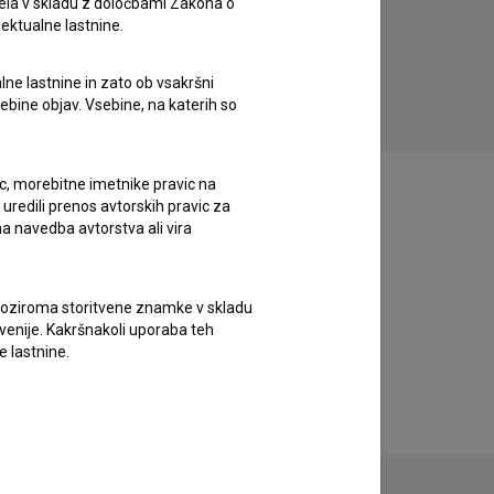
ela v skladu z določbami Zakona o
lektualne lastnine.
Po isti poti se ne vračaj (1965)
drama
lne lastnine in zato ob vsakršni
sebine objav. Vsebine, na katerih so
ic, morebitne imetnike pravic na
uredili prenos avtorskih pravic za
a navedba avtorstva ali vira
vne oziroma storitvene znamke v skladu
lovenije. Kakršnakoli uporaba teh
e lastnine.