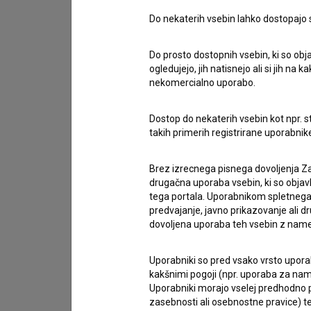
Do nekaterih vsebin lahko dostopajo sa
Stik z uredništvom
Spoštovani, s pomočjo spodnjega obrazca lahko sto
Do prosto dostopnih vsebin, ki so obja
ogledujejo, jih natisnejo ali si jih na
nekomercialno uporabo.
imam vprašanje
prijavljam napako
Dostop do nekaterih vsebin kot npr. st
želim dodati podatke
takih primerih registrirane uporabni
drugo
Brez izrecnega pisnega dovoljenja Za
drugačna uporaba vsebin, ki so objav
tega portala. Uporabnikom spletnega
predvajanje, javno prikazovanje ali dr
dovoljena uporaba teh vsebin z name
Uporabniki so pred vsako vrsto uporabe
kakšnimi pogoji (npr. uporaba za name
Uporabniki morajo vselej predhodno pr
zasebnosti ali osebnostne pravice) te