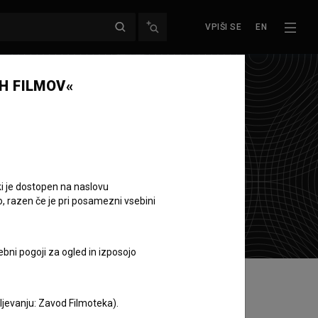
VPIŠI SE
EN
H FILMOV«
ki je dostopen na naslovu
o, razen če je pri posamezni vsebini
ebni pogoji za ogled in izposojo
aljevanju: Zavod Filmoteka).