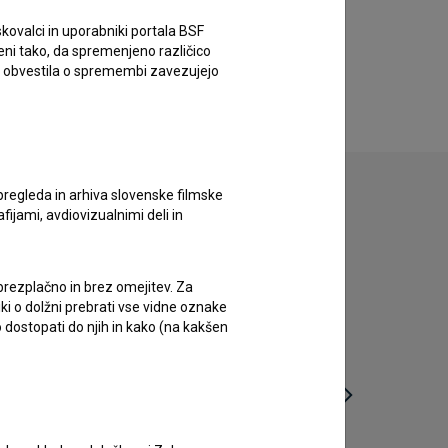
kovalci in uporabniki portala BSF
eni tako, da spremenjeno različico
e obvestila o spremembi zavezujejo
pregleda in arhiva slovenske filmske
afijami, avdiovizualnimi deli in
 brezplačno in brez omejitev. Za
iki o dolžni prebrati vse vidne oznake
 dostopati do njih in kako (na kakšen