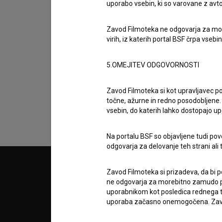
uporabo vsebin, ki so varovane z avto
Zavod Filmoteka ne odgovarja za moreb
virih, iz katerih portal BSF črpa vsebin
Sprejemam
splošne pogoje
in dajem
sog
5.OMEJITEV ODGOVORNOSTI
podatkov.
Zavod Filmoteka si kot upravljavec po
točne, ažurne in redno posodobljene. 
vsebin, do katerih lahko dostopajo up
Na portalu BSF so objavljene tudi pov
odgovarja za delovanje teh strani ali 
© 2018-2026, Filmoteka,
PARTN
Zavod Filmoteka si prizadeva, da bi p
zavod za širjenje filmske kulture
ne odgovarja za morebitno zamudo pri
v7.151.0
uporabnikom kot posledica rednega te
uporaba začasno onemogočena. Zavod
POGOJ