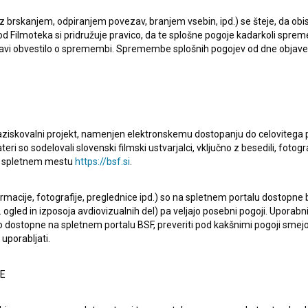
ri katerem je sodeloval, je
Bir Umut (2022)
.
 z brskanjem, odpiranjem povezav, branjem vsebin, ipd.) se šteje, da obis
d Filmoteka si pridružuje pravico, da te splošne pogoje kadarkoli sprem
bjavi obvestilo o spremembi. Spremembe splošnih pogojev od dne objav
raziskovalni projekt, namenjen elektronskemu dostopanju do celovitega 
Oglejte si
teri so sodelovali slovenski filmski ustvarjalci, vključno z besedili, fotogr
na spletnem mestu
https://bsf.si
.
ormacije, fotografije, preglednice ipd.) so na spletnem portalu dostopne
 ogled in izposoja avdiovizualnih del) pa veljajo posebni pogoji. Uporabn
o dostopne na spletnem portalu BSF, preveriti pod kakšnimi pogoji smejo
uporabljati.
NE
Izbrisana (2018)