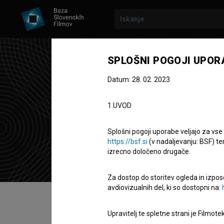
SPLOŠNI POGOJI UPOR
Datum: 28. 02. 2023
Arz
1.UVOD
montažer
Splošni pogoji uporabe veljajo za vse
https://bsf.si
(v nadaljevanju: BSF) te
izrecno določeno drugače.
Za dostop do storitev ogleda in izpos
avdiovizualnih del, ki so dostopni na:
Kazalo
Upravitelj te spletne strani je Filmot