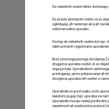
Stik z uredništvom
Do nekaterih vsebin lahko dostopajo sa
Spoštovani, s pomočjo spodnjega obrazca lahko sto
Do prosto dostopnih vsebin, ki so obja
imam vprašanje
ogledujejo, jih natisnejo ali si jih na
nekomercialno uporabo.
prijavljam napako
želim dodati podatke
Dostop do nekaterih vsebin kot npr. st
drugo
takih primerih registrirane uporabni
Brez izrecnega pisnega dovoljenja Za
drugačna uporaba vsebin, ki so objav
tega portala. Uporabnikom spletnega
predvajanje, javno prikazovanje ali dr
dovoljena uporaba teh vsebin z name
Uporabniki so pred vsako vrsto uporabe
kakšnimi pogoji (npr. uporaba za name
Uporabniki morajo vselej predhodno pr
zasebnosti ali osebnostne pravice) te