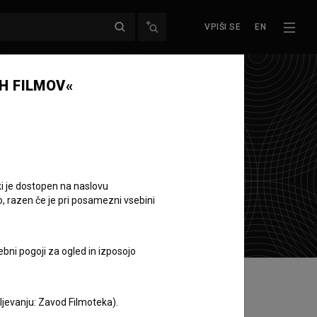
VPIŠI SE
EN
H FILMOV«
ki je dostopen na naslovu
o, razen če je pri posamezni vsebini
ebni pogoji za ogled in izposojo
aljevanju: Zavod Filmoteka).