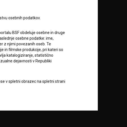
rstvu osebnih podatkov.
portalu BSF obdeluje osebne in druge
RSS novice
za naslednje osebne podatke: ime,
ter z njimi povezanih oseb. Te
in filmske produkcije, pri kateri so
RSS dogodki
ja katalogiziranje, statistično
izualne dejavnosti v Republiki
Podprite nas z donacijo na
TRR: SI56 6100 0001 5706
684,
e v spletni obrazec na spletni strani
ali s kreditno kartico:
 dovoljuje, da obdeluje in hrani
vod Filmoteka bo zbrane podatke o
Doniraj
vorov na njihova vprašanja in za
lektronskih sporočil nekomercialne
zi z uporabniki spletnega mesta, pri