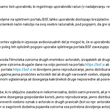
mo tisti uporabniki, ki registrirajo uporabniški račun (v nadaljevanju: reg
pite v stik z uredništvom Baze slovenskih filmov. Veseli bomo vaših od
vljene na spletnem portalu BSF, lahko uporabniki dostopajo brezplačno in 
 kakršenkoli način naložijo na svoj osebni računalnik, pod pogojem, da gre 
oritev ogleda in izposoje avdiovizualnih del je mogoč le, če si uporabniki 
ke poleg teh splošnih pogojev uporabe spletnega portala BSF zavezujejo 
voda Filmoteka oziroma drugih imetnikov avtorskih, izvajalskih ali drug
ljene oziroma drugače dane na voljo javnosti na portalu
https://bsf.si
ali
 portala
https://bsf.si
ni dovoljeno javno reproduciranje, javno distribuir
ugačna javna priobčitev avtorskih del ali drugih varovanih vsebin, objavlj
nom oglaševanja ali doseganja kakršnekoli druge neposredne ali posre
, ki ni izključno zasebna in nekomercialna, dolžni sami preveriti, ali je
ne doseganja gospodarske koristi, javno reproduciranje, javno distribuir
everiti vsebino oznak o avtorski in drugih pravicah (kot so npr. avtorsk
r si zagotoviti dodatna pojasnila oziroma vsa potrebna dovoljenja avtorj