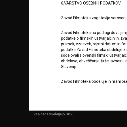
6.VARSTVO OSEBNIH PODATKOV
info@filmoteka.si
O PRO
Tehnična pomoč: podpora@bsf.si
Zavod Filmoteka zagotavlja varovanj
Mednarodna številka ISSN 2670-787X
STATIS
Zavod Filmoteka na podlagi dovoljenj
Projekt sofinancira:
podatke o filmskih ustvarjalcih in izvaj
priimek, vzdevek, rojstni datum in fot
KONTA
podatke Zavod Filmoteka obdeluje za n
sodelovali slovenski filmski ustvarjal
obdelavo, obveščanje širše javnosti, a
Sloveniji.
POGOS
VPRAŠ
Zavod Filmoteka obdeluje in hrani ose
https://bsf.si
in pri tem poda svojo iz
njegove osebne podatke ter da mu na 
TEST
FUNKC
uporabnikih uporabljal izključno za 
obveščanje o izvedenih spremembah v 
narave, z novostmi na spletnem mestu
Vse cene vsebujejo DDV.
čemer bodo statistični podatki oz. pod