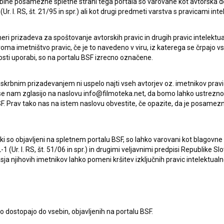
ebine posamezne spletne strani tega portala so varovane kot avtorska d
drama
r. l. RS, št. 21/95 in spr.) ali kot drugi predmeti varstva s pravicami inte
eri prizadeva za spoštovanje avtorskih pravic in drugih pravic intelektua
iroma imetništvo pravic, če je to navedeno v viru, iz katerega se črpajo v
rosti uporabi, so na portalu BSF izrecno označene.
 skrbnim prizadevanjem ni uspelo najti vseh avtorjev oz. imetnikov prav
 se nam zglasijo na naslovu info@filmoteka.net, da bomo lahko ustrezno 
F. Prav tako nas na istem naslovu obvestite, če opazite, da je posamezn
ki, ki so objavljeni na spletnem portalu BSF, so lahko varovani kot blago
-1 (Ur. l. RS, št. 51/06 in spr.) in drugimi veljavnimi predpisi Republike S
a njihovih imetnikov lahko pomeni kršitev izključnih pravic intelektualn
to dostopajo do vsebin, objavljenih na portalu BSF.