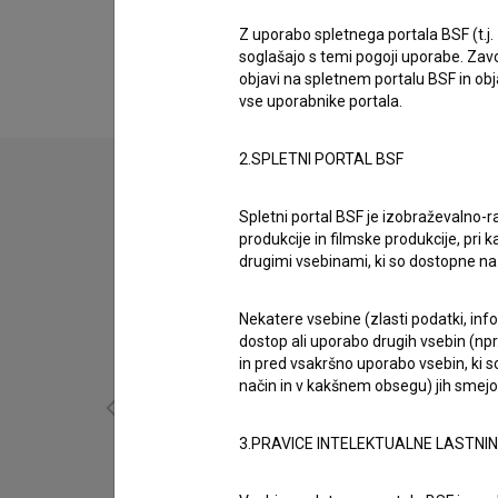
Biografija
Arzu Volkan je montažer. Najnovejši projekt, p
Z uporabo spletnega portala BSF (t.j.
soglašajo s temi pogoji uporabe. Zavo
objavi na spletnem portalu BSF in o
vse uporabnike portala.
2.SPLETNI PORTAL BSF
Spletni portal BSF je izobraževalno-
produkcije in filmske produkcije, pri ka
drugimi vsebinami, ki so dostopne 
Nekatere vsebine (zlasti podatki, inf
dostop ali uporabo drugih vsebin (npr.
in pred vsakršno uporabo vsebin, ki s
način in v kakšnem obsegu) jih smejo 
3.PRAVICE INTELEKTUALNE LASTNI
Baby Boom (2016)