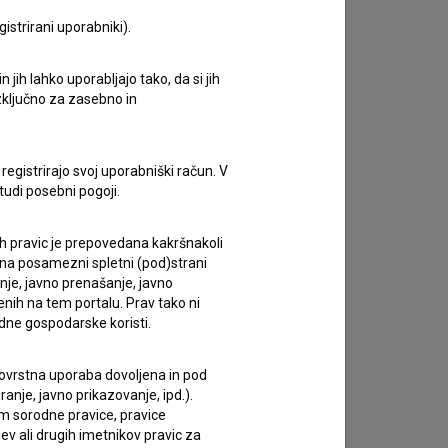
istrirani uporabniki).
zivov.
jih lahko uporabljajo tako, da si jih
izključno za zasebno in
registrirajo svoj uporabniški račun. V
tudi posebni pogoji.
ih pravic je prepovedana kakršnakoli
 na posamezni spletni (pod)strani
anje, javno prenašanje, javno
enih na tem portalu. Prav tako ni
dne gospodarske koristi.
 tovrstna uporaba dovoljena in pod
anje, javno prikazovanje, ipd.).
im sorodne pravice, pravice
ev ali drugih imetnikov pravic za