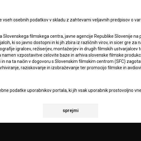
Sprejemam
splošne pogoje
in dajem
soglasje
za
zbiranje, hrambo in obdelavo osebnih podatkov.
JEKTU
e vseh osebnih podatkov v skladu z zahtevami veljavnih predpisov o va
TIKA
a Slovenskega filmskega centra, javne agencije Republike Slovenije na 
alcih, ki so javno dostopni in ki jih zbira iz različnih virov, in sicer gre 
ografije igralcev, režiserjev, montažerjev in drugih filmskih ustvarjalcev 
KT
amen vzpostavitve celovite baze in arhiva slovenske filmske produkcije 
ci in na ta način v dogovoru s Slovenskim filmskim centrom (SFC) zagotavl
rhiviranje, raziskovanje in izobraževanje ter promocijo filmske in avdiov
TA
ANJA
bne podatke uporabnikov portala, ki jih vsak uporabnik prostovoljno vnes
recno privolitev za obdelavo podatkov. S tem uporabnik Zavodu Filmoteka
navedeni e-naslov občasno ali redno pošilja obvestila in e-novice. Za
IONALNOSTI
osebno kontaktiranje uporabnikov na njihovo željo, za posredovanje odgo
sprejmi
povezavi z željami oz. vprašanji uporabnikov, za občasno pošiljanje e
 BSF ter za statistične, marketinške in druge analize in raziskave v zve
atki analitike spletnih strani vselej anonimizirani.