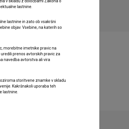
ela v skladu z določbami Zakona o
drama, fantastični, znanstveni
lektualne lastnine.
lne lastnine in zato ob vsakršni
sebine objav. Vsebine, na katerih so
ic, morebitne imetnike pravic na
uredili prenos avtorskih pravic za
a navedba avtorstva ali vira
vne oziroma storitvene znamke v skladu
lovenije. Kakršnakoli uporaba teh
e lastnine.