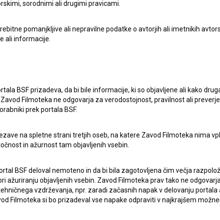
rskimi, sorodnimi ali drugimi pravicami.
itne pomanjkljive ali nepravilne podatke o avtorjih ali imetnikih avtorsk
e ali informacije.
lasje
za zbiranje, hrambo in obdelavo osebnih
rtala BSF prizadeva, da bi bile informacije, ki so objavljene ali kako dr
Zavod Filmoteka ne odgovarja za verodostojnost, pravilnost ali preverje
orabniki prek portala BSF.
ezave na spletne strani tretjih oseb, na katere Zavod Filmoteka nima vp
točnost in ažurnost tam objavljenih vsebin.
ERJI
PRIJAVITE SE NA BSF NOVIČNIK:
ortal BSF deloval nemoteno in da bi bila zagotovljena čim večja razpolož
 ažuriranju objavljenih vsebin. Zavod Filmoteka prav tako ne odgovarja 
hničnega vzdrževanja, npr. zaradi začasnih napak v delovanju portala ali
PRIJAV
 Filmoteka si bo prizadeval vse napake odpraviti v najkrajšem možn
I UPORABE