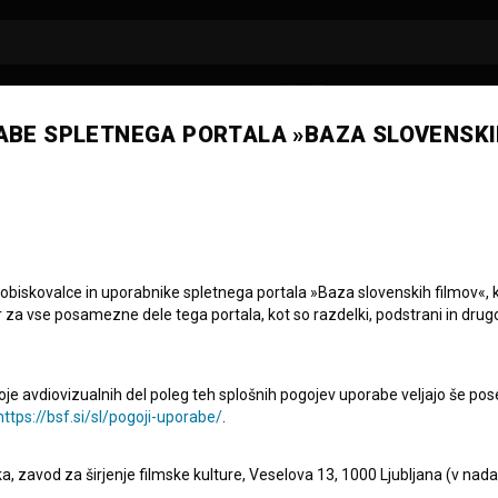
ABE SPLETNEGA PORTALA »BAZA SLOVENSKI
u Volkan
 obiskovalce in uporabnike spletnega portala »Baza slovenskih filmov«, 
r za vse posamezne dele tega portala, kot so razdelki, podstrani in drug
oje avdiovizualnih del poleg teh splošnih pogojev uporabe veljajo še pos
https://bsf.si/sl/pogoji-uporabe/
.
eka, zavod za širjenje filmske kulture, Veselova 13, 1000 Ljubljana (v nad