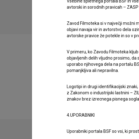
Vsebine spletnega portala BSF in vs
drama
avtorski in sorodnih pravicah – ZASP (U
Zavod Filmoteka si v največji možni m
objavi navaja vir in avtorstvo dela oz
avtorske pravice že potekle in so v p
V primeru, ko Zavodu Filmoteka kljub
objavljenih delih vljudno prosimo, da
Filmografija (1)
uporabo njihovega dela na portalu BS
pomanjkljiva ali nepravilna.
Razširjeni podatki
Logotipi in drugi identifikacijski zna
z Zakonom o industrijski lastnini – ZIL
znakov brez izrecnega pisnega soglasj
4.UPORABNIKI
Uporabniki portala BSF so vsi, ki pros