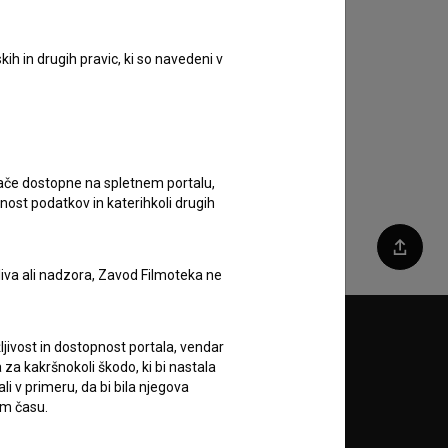
ih in drugih pravic, ki so navedeni v
ugače dostopne na spletnem portalu,
nost podatkov in katerihkoli drugih
Deli
liva ali nadzora, Zavod Filmoteka ne
Sledite nam na:
ljivost in dostopnost portala, vendar
za kakršnokoli škodo, ki bi nastala
 v primeru, da bi bila njegova
A
em času.