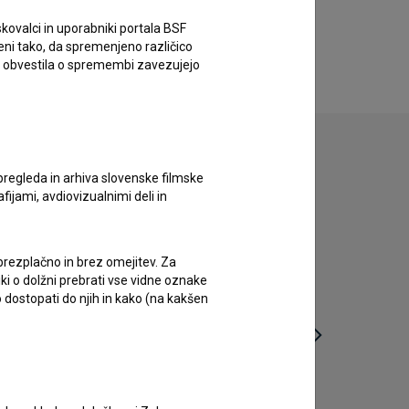
kovalci in uporabniki portala BSF
eni tako, da spremenjeno različico
e obvestila o spremembi zavezujejo
pregleda in arhiva slovenske filmske
afijami, avdiovizualnimi deli in
 brezplačno in brez omejitev. Za
iki o dolžni prebrati vse vidne oznake
 dostopati do njih in kako (na kakšen
Ameba (2021)