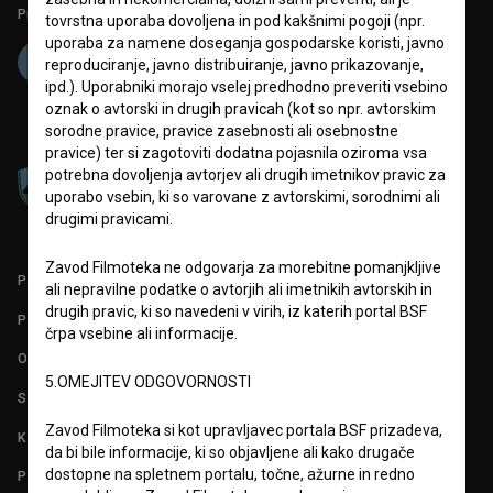
Projekt sofinancira:
tovrstna uporaba dovoljena in pod kakšnimi pogoji (npr.
uporaba za namene doseganja gospodarske koristi, javno
reproduciranje, javno distribuiranje, javno prikazovanje,
ipd.). Uporabniki morajo vselej predhodno preveriti vsebino
oznak o avtorski in drugih pravicah (kot so npr. avtorskim
sorodne pravice, pravice zasebnosti ali osebnostne
pravice) ter si zagotoviti dodatna pojasnila oziroma vsa
potrebna dovoljenja avtorjev ali drugih imetnikov pravic za
uporabo vsebin, ki so varovane z avtorskimi, sorodnimi ali
drugimi pravicami.
Zavod Filmoteka ne odgovarja za morebitne pomanjkljive
PARTNERJI
ali nepravilne podatke o avtorjih ali imetnikih avtorskih in
drugih pravic, ki so navedeni v virih, iz katerih portal BSF
POGOJI UPORABE
črpa vsebine ali informacije.
O PROJEKTU
5.OMEJITEV ODGOVORNOSTI
STATISTIKA
Zavod Filmoteka si kot upravljavec portala BSF prizadeva,
KONTAKT
da bi bile informacije, ki so objavljene ali kako drugače
dostopne na spletnem portalu, točne, ažurne in redno
POGOSTA VPRAŠANJA