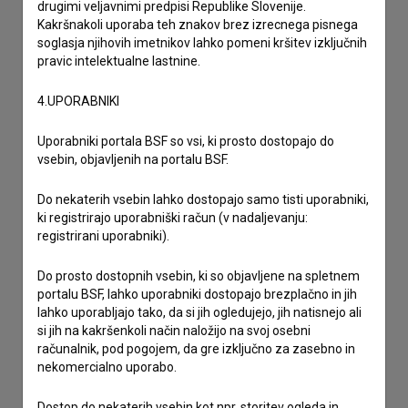
drugimi veljavnimi predpisi Republike Slovenije.
želim dodati podatke
Kakršnakoli uporaba teh znakov brez izrecnega pisnega
drugo
soglasja njihovih imetnikov lahko pomeni kršitev izključnih
pravic intelektualne lastnine.
4.UPORABNIKI
Uporabniki portala BSF so vsi, ki prosto dostopajo do
vsebin, objavljenih na portalu BSF.
Do nekaterih vsebin lahko dostopajo samo tisti uporabniki,
ki registrirajo uporabniški račun (v nadaljevanju:
registrirani uporabniki).
Do prosto dostopnih vsebin, ki so objavljene na spletnem
portalu BSF, lahko uporabniki dostopajo brezplačno in jih
lahko uporabljajo tako, da si jih ogledujejo, jih natisnejo ali
si jih na kakršenkoli način naložijo na svoj osebni
računalnik, pod pogojem, da gre izključno za zasebno in
nekomercialno uporabo.
Dostop do nekaterih vsebin kot npr. storitev ogleda in