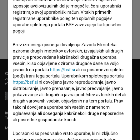
izposoje avdiovizualnih del je mogoč le, če si uporabniki
Sprejemam
splošne pogoje
in dajem
soglasje
za
registrirajo svoj uporabniški račun. V takih primerih
registrirane uporabnike poleg teh splošnih pogojev
zbiranje, hrambo in obdelavo osebnih podatkov.
uporabe spletnega portala BSF zavezujejo tudi posebni
pogoji.
Brez izrecnega pisnega dovoljenja Zavoda Filmoteka
oziroma drugih imetnikov avtorskih, izvajalskih ali drugih
pravic je prepovedana kakršnakoli drugačna uporaba
vsebin, ki so objavljene oziroma drugače dane na voljo
javnosti na portalu
https://bsf.si
ali na posamezni spletni
© 2018-2026, Filmoteka,
(pod)strani tega portala. Uporabnikom spletnega portala
zavod za širjenje filmske kulture
https://bsf.si
ni dovoljeno javno reproduciranje, javno
v7.151.0
distribuiranje, javno prenašanje, javno predvajanje, javno
prikazovanje ali drugačna javna priobčitev avtorskih del ali
drugih varovanih vsebin, objavljenih na tem portalu. Prav
tako ni dovoljena uporaba teh vsebin z namenom
info@filmoteka.si
oglaševanja ali doseganja kakršnekoli druge neposredne
Tehnična pomoč: podpora@bsf.si
ali posredne gospodarske koristi.
Mednarodna številka ISSN 2670-787X
Uporabniki so pred vsako vrsto uporabe, ki ni izključno
zasebna in nekomercialna, dolžni sami preveriti, ali je