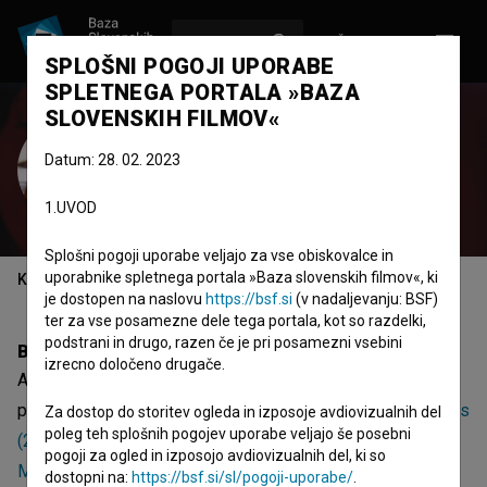
VPIŠI SE
EN
SPLOŠNI POGOJI UPORABE
SPLETNEGA PORTALA »BAZA
SLOVENSKIH FILMOV«
Andreja Kranjec
Datum: 28. 02. 2023
Zasedba
scenaristka
režiserka
1.UVOD
Splošni pogoji uporabe veljajo za vse obiskovalce in
uporabnike spletnega portala »Baza slovenskih filmov«, ki
Kazalo
je dostopen na naslovu
https://bsf.si
(v nadaljevanju: BSF)
ter za vse posamezne dele tega portala, kot so razdelki,
podstrani in drugo, razen če je pri posamezni vsebini
Biografija
izrecno določeno drugače.
Andreja Kranjec je nastopajoča in scenaristka. Najnovejši
projekti, kjer je nastopila, so
Vdih, od začetka (2021)
,
Feniks
Za dostop do storitev ogleda in izposoje avdiovizualnih del
poleg teh splošnih pogojev uporabe veljajo še posebni
(2019)
in
I Cut My Hair Because I Don't Need You to Like
pogoji za ogled in izposojo avdiovizualnih del, ki so
Me (2016)
.
dostopni na:
https://bsf.si/sl/pogoji-uporabe/
.