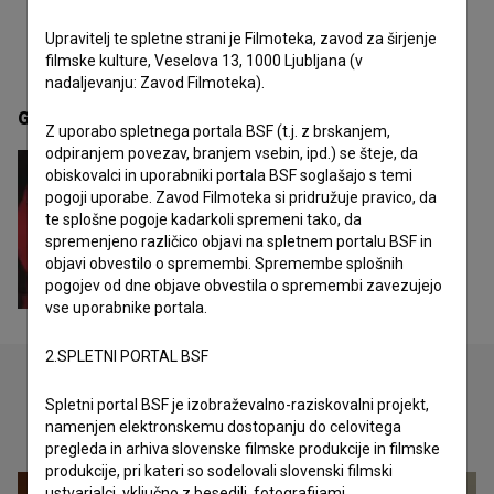
Upravitelj te spletne strani je Filmoteka, zavod za širjenje
filmske kulture, Veselova 13, 1000 Ljubljana (v
nadaljevanju: Zavod Filmoteka).
Galerija
(1)
Z uporabo spletnega portala BSF (t.j. z brskanjem,
odpiranjem povezav, branjem vsebin, ipd.) se šteje, da
obiskovalci in uporabniki portala BSF soglašajo s temi
pogoji uporabe. Zavod Filmoteka si pridružuje pravico, da
te splošne pogoje kadarkoli spremeni tako, da
spremenjeno različico objavi na spletnem portalu BSF in
objavi obvestilo o spremembi. Spremembe splošnih
pogojev od dne objave obvestila o spremembi zavezujejo
vse uporabnike portala.
2.SPLETNI PORTAL BSF
Spletni portal BSF je izobraževalno-raziskovalni projekt,
Oglejte si
namenjen elektronskemu dostopanju do celovitega
pregleda in arhiva slovenske filmske produkcije in filmske
produkcije, pri kateri so sodelovali slovenski filmski
ustvarjalci, vključno z besedili, fotografijami,