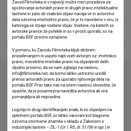
Zavod Filmoteka si v največji možni meri prizadeva za
Filmografija (3)
spoštovanje avtorskih pravic in drugih pravic intelektualne
lastnine in zato ob vsakršni objavi navaja vir in avtorstvo
dela oziroma imetništvo pravic, če je to navedeno v viru, iz
katerega se črpajo vsebine objav. Vsebine, na katerih so
Razširjeni podatki
avtorske pravice že potekle in so v prosti uporabi, so na
portalu BSF izrecno označene.
V primeru, ko Zavodu Filmoteka kljub skrbnim
prizadevanjem ni uspelo najti vseh avtorjev oz. imetnikov
pravic, morebitne imetnike pravic na objavljenih delih
vljudno prosimo, da se nam zglasijo na naslovu
info@filmoteka.net, da bomo lahko ustrezno uredili
prenos avtorskih pravic za uporabo njihovega dela na
Stik z uredništvom
portalu BSF. Prav tako nas na istem naslovu obvestite, če
Spoštovani, s pomočjo spodnjega obrazca lahko stopite v
opazite, da je posamezna navedba avtorstva ali vira
stik z uredništvom Baze slovenskih filmov. Veseli bomo vaših
pomanjkljiva ali nepravilna.
odzivov.
Logotipi in drugi identifikacijski znaki, ki so objavljeni na
spletnem portalu BSF, so lahko varovani kot blagovne
imam vprašanje
oziroma storitvene znamke v skladu z Zakonom o
prijavljam napako
industrijski lastnini – ZIL-1 (Ur. l. RS, št. 51/06 in spr.) in