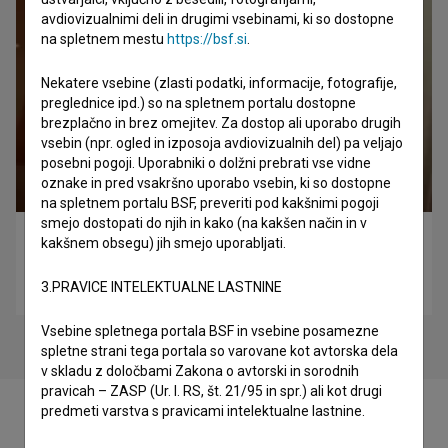
avdiovizualnimi deli in drugimi vsebinami, ki so dostopne
na spletnem mestu
https://bsf.si
.
Nekatere vsebine (zlasti podatki, informacije, fotografije,
preglednice ipd.) so na spletnem portalu dostopne
brezplačno in brez omejitev. Za dostop ali uporabo drugih
vsebin (npr. ogled in izposoja avdiovizualnih del) pa veljajo
posebni pogoji. Uporabniki o dolžni prebrati vse vidne
oznake in pred vsakršno uporabo vsebin, ki so dostopne
na spletnem portalu BSF, preveriti pod kakšnimi pogoji
smejo dostopati do njih in kako (na kakšen način in v
I Cut My Hair Because I Don't Need You to Like Me
kakšnem obsegu) jih smejo uporabljati.
(2016)
3.PRAVICE INTELEKTUALNE LASTNINE
eksperimentalni
Vsebine spletnega portala BSF in vsebine posamezne
spletne strani tega portala so varovane kot avtorska dela
v skladu z določbami Zakona o avtorski in sorodnih
pravicah – ZASP (Ur. l. RS, št. 21/95 in spr.) ali kot drugi
predmeti varstva s pravicami intelektualne lastnine.