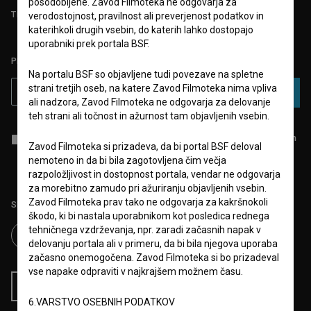
posodobljene. Zavod Filmoteka ne odgovarja za
TEST FUNKCIONALNOSTI
verodostojnost, pravilnost ali preverjenost podatkov in
katerihkoli drugih vsebin, do katerih lahko dostopajo
uporabniki prek portala BSF.
PRIJAVITE SE NA BSF NOVIČNIK:
Na portalu BSF so objavljene tudi povezave na spletne
strani tretjih oseb, na katere Zavod Filmoteka nima vpliva
PRIJAVA
ali nadzora, Zavod Filmoteka ne odgovarja za delovanje
teh strani ali točnost in ažurnost tam objavljenih vsebin.
Sprejemam
splošne pogoje
in dajem
soglasje
za zbiranje, hrambo in
Zavod Filmoteka si prizadeva, da bi portal BSF deloval
obdelavo osebnih podatkov.
nemoteno in da bi bila zagotovljena čim večja
razpoložljivost in dostopnost portala, vendar ne odgovarja
za morebitno zamudo pri ažuriranju objavljenih vsebin.
Zavod Filmoteka prav tako ne odgovarja za kakršnokoli
Sledite nam na:
škodo, ki bi nastala uporabnikom kot posledica rednega
tehničnega vzdrževanja, npr. zaradi začasnih napak v
delovanju portala ali v primeru, da bi bila njegova uporaba
začasno onemogočena. Zavod Filmoteka si bo prizadeval
vse napake odpraviti v najkrajšem možnem času.
RSS novice
RSS dogodki
6.VARSTVO OSEBNIH PODATKOV