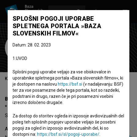
VPIŠI SE
EN
SPLOŠNI POGOJI UPORABE
SPLETNEGA PORTALA »BAZA
SLOVENSKIH FILMOV«
Andrej Stojan
Datum: 28. 02. 2023
režiser
1.UVOD
Splošni pogoji uporabe veljajo za vse obiskovalce in
uporabnike spletnega portala »Baza slovenskih filmov«, ki
Kazalo
je dostopen na naslovu
https://bsf.si
(v nadaljevanju: BSF)
ter za vse posamezne dele tega portala, kot so razdelki,
podstrani in drugo, razen če je pri posamezni vsebini
Biografija
izrecno določeno drugače.
* 12.11.1934, Celje, Slovenija † 25.10.2010, Ljubljana,
Slovenija
Za dostop do storitev ogleda in izposoje avdiovizualnih del
poleg teh splošnih pogojev uporabe veljajo še posebni
pogoji za ogled in izposojo avdiovizualnih del, ki so
Andrej Stojan, rojen 12.11.1934 (Celje, Slovenija), je režiser.
dostopni na:
https://bsf.si/sl/pogoji-uporabe/
.