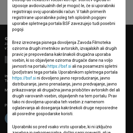
izposoje avdiovizualnih del je mogoč le, če si uporabniki
registrirajo svoj uporabniški račun. V takih primerih
registrirane uporabnike poleg teh splošnih pogojev
uporabe spletnega portala BSF zavezujejo tudi posebni
pogoji.
© 2018-2026, Filmoteka,
Brez izrecnega pisnega dovoljenja Zavoda Filmoteka
zavod za širjenje filmske kulture
v7.151.0
oziroma drugih imetnikov avtorskih, izvajalskih ali drugih
pravic je prepovedana kakršnakoli drugačna uporaba
vsebin, ki so objavljene oziroma drugače dane na voljo
javnosti na portalu
https://bsf.si
ali na posamezni spletni
(pod)strani tega portala. Uporabnikom spletnega portala
info@filmoteka.si
https://bsf.si
ni dovoljeno javno reproduciranje, javno
Tehnična pomoč: podpora@bsf.si
distribuiranje, javno prenašanje, javno predvajanje, javno
prikazovanje ali drugačna javna priobčitev avtorskih del ali
Mednarodna številka ISSN 2670-787X
drugih varovanih vsebin, objavljenih na tem portalu. Prav
tako ni dovoljena uporaba teh vsebin z namenom
Projekt sofinancira:
oglaševanja ali doseganja kakršnekoli druge neposredne
ali posredne gospodarske koristi.
Uporabniki so pred vsako vrsto uporabe, ki ni izključno
zasebna in nekomercialna, dolžni sami preveriti, ali je