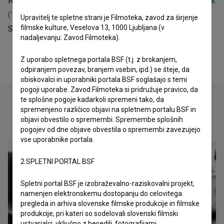
Najodmevnejša projekta, pri katerih je sodeloval, sta
Heretik
(1986)
in
P.S. (1988)
. Umrl je 25.10.2010 (Ljubljana,
Upravitelj te spletne strani je Filmoteka, zavod za širjenje
filmske kulture, Veselova 13, 1000 Ljubljana (v
Slovenija).
nadaljevanju: Zavod Filmoteka).
Z uporabo spletnega portala BSF (t.j. z brskanjem,
odpiranjem povezav, branjem vsebin, ipd.) se šteje, da
obiskovalci in uporabniki portala BSF soglašajo s temi
pogoji uporabe. Zavod Filmoteka si pridružuje pravico, da
te splošne pogoje kadarkoli spremeni tako, da
spremenjeno različico objavi na spletnem portalu BSF in
objavi obvestilo o spremembi. Spremembe splošnih
Oglejte si
pogojev od dne objave obvestila o spremembi zavezujejo
vse uporabnike portala.
2.SPLETNI PORTAL BSF
Spletni portal BSF je izobraževalno-raziskovalni projekt,
namenjen elektronskemu dostopanju do celovitega
pregleda in arhiva slovenske filmske produkcije in filmske
produkcije, pri kateri so sodelovali slovenski filmski
ustvarjalci, vključno z besedili, fotografijami,