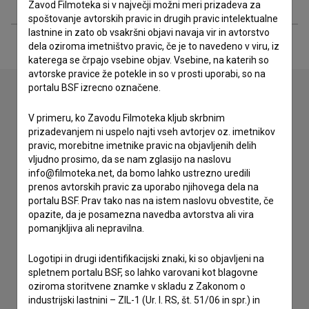
Zavod Filmoteka si v največji možni meri prizadeva za
spoštovanje avtorskih pravic in drugih pravic intelektualne
lastnine in zato ob vsakršni objavi navaja vir in avtorstvo
dela oziroma imetništvo pravic, če je to navedeno v viru, iz
katerega se črpajo vsebine objav. Vsebine, na katerih so
avtorske pravice že potekle in so v prosti uporabi, so na
portalu BSF izrecno označene.
V primeru, ko Zavodu Filmoteka kljub skrbnim
Stik z uredništvom
prizadevanjem ni uspelo najti vseh avtorjev oz. imetnikov
Spoštovani, s pomočjo spodnjega obrazca lahko stopite v
pravic, morebitne imetnike pravic na objavljenih delih
stik z uredništvom Baze slovenskih filmov. Veseli bomo vaših
vljudno prosimo, da se nam zglasijo na naslovu
odzivov.
info@filmoteka.net, da bomo lahko ustrezno uredili
prenos avtorskih pravic za uporabo njihovega dela na
portalu BSF. Prav tako nas na istem naslovu obvestite, če
imam vprašanje
opazite, da je posamezna navedba avtorstva ali vira
prijavljam napako
pomanjkljiva ali nepravilna.
želim dodati podatke
Logotipi in drugi identifikacijski znaki, ki so objavljeni na
drugo
spletnem portalu BSF, so lahko varovani kot blagovne
oziroma storitvene znamke v skladu z Zakonom o
industrijski lastnini – ZIL-1 (Ur. l. RS, št. 51/06 in spr.) in