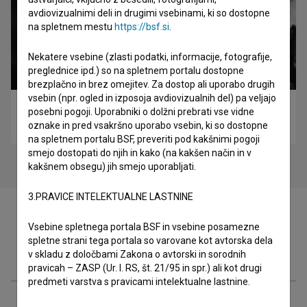
avdiovizualnimi deli in drugimi vsebinami, ki so dostopne
na spletnem mestu
https://bsf.si
.
Nekatere vsebine (zlasti podatki, informacije, fotografije,
preglednice ipd.) so na spletnem portalu dostopne
brezplačno in brez omejitev. Za dostop ali uporabo drugih
vsebin (npr. ogled in izposoja avdiovizualnih del) pa veljajo
P.S. (1988)
posebni pogoji. Uporabniki o dolžni prebrati vse vidne
omnibus
oznake in pred vsakršno uporabo vsebin, ki so dostopne
na spletnem portalu BSF, preveriti pod kakšnimi pogoji
smejo dostopati do njih in kako (na kakšen način in v
kakšnem obsegu) jih smejo uporabljati.
3.PRAVICE INTELEKTUALNE LASTNINE
Vsebine spletnega portala BSF in vsebine posamezne
spletne strani tega portala so varovane kot avtorska dela
Filmografija (28)
v skladu z določbami Zakona o avtorski in sorodnih
pravicah – ZASP (Ur. l. RS, št. 21/95 in spr.) ali kot drugi
predmeti varstva s pravicami intelektualne lastnine.
Razširjeni podatki