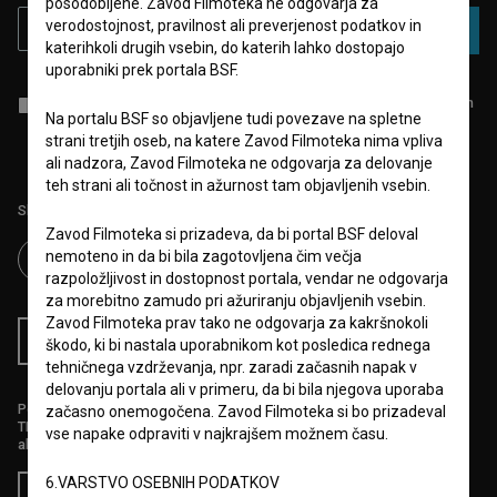
posodobljene. Zavod Filmoteka ne odgovarja za
verodostojnost, pravilnost ali preverjenost podatkov in
PRIJAVA
katerihkoli drugih vsebin, do katerih lahko dostopajo
uporabniki prek portala BSF.
Sprejemam
splošne pogoje
in dajem
soglasje
za zbiranje, hrambo in
Na portalu BSF so objavljene tudi povezave na spletne
obdelavo osebnih podatkov.
strani tretjih oseb, na katere Zavod Filmoteka nima vpliva
ali nadzora, Zavod Filmoteka ne odgovarja za delovanje
teh strani ali točnost in ažurnost tam objavljenih vsebin.
Sledite nam na:
Zavod Filmoteka si prizadeva, da bi portal BSF deloval
nemoteno in da bi bila zagotovljena čim večja
razpoložljivost in dostopnost portala, vendar ne odgovarja
za morebitno zamudo pri ažuriranju objavljenih vsebin.
Zavod Filmoteka prav tako ne odgovarja za kakršnokoli
RSS novice
RSS dogodki
škodo, ki bi nastala uporabnikom kot posledica rednega
tehničnega vzdrževanja, npr. zaradi začasnih napak v
delovanju portala ali v primeru, da bi bila njegova uporaba
Podprite nas z donacijo na
začasno onemogočena. Zavod Filmoteka si bo prizadeval
TRR: SI56 6100 0001 5706 684,
vse napake odpraviti v najkrajšem možnem času.
ali s kreditno kartico:
6.VARSTVO OSEBNIH PODATKOV
Doniraj