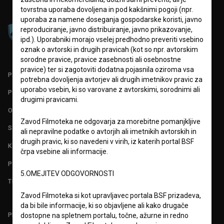
tovrstna uporaba dovoljena in pod kakšnimi pogoji (npr.
uporaba za namene doseganja gospodarske koristi, javno
reproduciranje, javno distribuiranje, javno prikazovanje,
ipd.). Uporabniki morajo vselej predhodno preveriti vsebino
oznak o avtorski in drugih pravicah (kot so npr. avtorskim
sorodne pravice, pravice zasebnosti ali osebnostne
pravice) ter si zagotoviti dodatna pojasnila oziroma vsa
PARTNERJI
potrebna dovoljenja avtorjev ali drugih imetnikov pravic za
uporabo vsebin, ki so varovane z avtorskimi, sorodnimi ali
POGOJI UPORABE
drugimi pravicami.
O PROJEKTU
Zavod Filmoteka ne odgovarja za morebitne pomanjkljive
STATISTIKA
ali nepravilne podatke o avtorjih ali imetnikih avtorskih in
drugih pravic, ki so navedeni v virih, iz katerih portal BSF
KONTAKT
črpa vsebine ali informacije.
POGOSTA VPRAŠANJA
5.OMEJITEV ODGOVORNOSTI
TEST FUNKCIONALNOSTI
Zavod Filmoteka si kot upravljavec portala BSF prizadeva,
da bi bile informacije, ki so objavljene ali kako drugače
PRIJAVITE SE NA BSF NOVIČNIK:
dostopne na spletnem portalu, točne, ažurne in redno