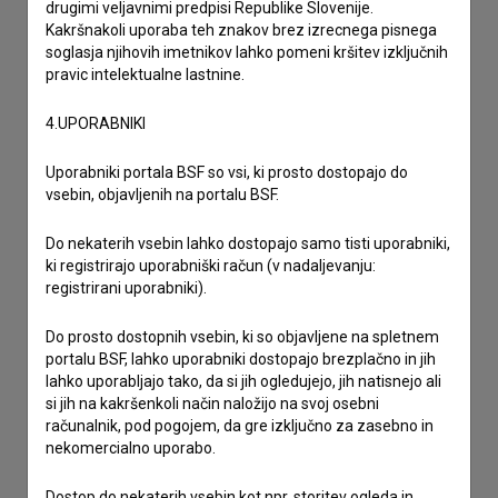
drugimi veljavnimi predpisi Republike Slovenije.
Kakršnakoli uporaba teh znakov brez izrecnega pisnega
soglasja njihovih imetnikov lahko pomeni kršitev izključnih
pravic intelektualne lastnine.
4.UPORABNIKI
Uporabniki portala BSF so vsi, ki prosto dostopajo do
vsebin, objavljenih na portalu BSF.
Do nekaterih vsebin lahko dostopajo samo tisti uporabniki,
ki registrirajo uporabniški račun (v nadaljevanju:
registrirani uporabniki).
Do prosto dostopnih vsebin, ki so objavljene na spletnem
portalu BSF, lahko uporabniki dostopajo brezplačno in jih
lahko uporabljajo tako, da si jih ogledujejo, jih natisnejo ali
si jih na kakršenkoli način naložijo na svoj osebni
Sprejemam
splošne pogoje
in dajem
soglasje
za
računalnik, pod pogojem, da gre izključno za zasebno in
nekomercialno uporabo.
zbiranje, hrambo in obdelavo osebnih podatkov.
Dostop do nekaterih vsebin kot npr. storitev ogleda in