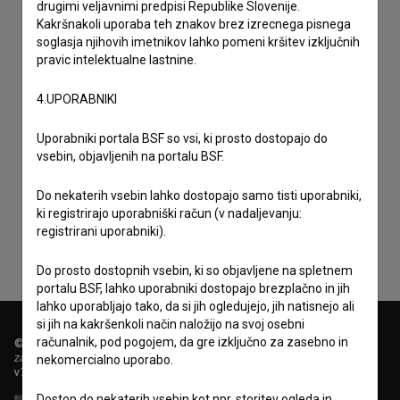
drugimi veljavnimi predpisi Republike Slovenije.
Kakršnakoli uporaba teh znakov brez izrecnega pisnega
soglasja njihovih imetnikov lahko pomeni kršitev izključnih
pravic intelektualne lastnine.
4.UPORABNIKI
Uporabniki portala BSF so vsi, ki prosto dostopajo do
vsebin, objavljenih na portalu BSF.
Sprejemam
splošne pogoje
in dajem
soglasje
za
zbiranje, hrambo in obdelavo osebnih podatkov.
Do nekaterih vsebin lahko dostopajo samo tisti uporabniki,
ki registrirajo uporabniški račun (v nadaljevanju:
registrirani uporabniki).
Do prosto dostopnih vsebin, ki so objavljene na spletnem
portalu BSF, lahko uporabniki dostopajo brezplačno in jih
lahko uporabljajo tako, da si jih ogledujejo, jih natisnejo ali
si jih na kakršenkoli način naložijo na svoj osebni
računalnik, pod pogojem, da gre izključno za zasebno in
© 2018-2026, Filmoteka,
zavod za širjenje filmske kulture
nekomercialno uporabo.
v7.149.2
Dostop do nekaterih vsebin kot npr. storitev ogleda in