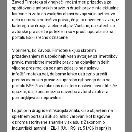
Zavod Filmoteka si v največji možni meri prizadeva za
Spoštovani, s pomočjo spodnjega obrazca lahko stopite v
spoštovanje avtorskih pravic in drugih pravic intelektualne
stik z uredništvom Baze slovenskih filmov. Veseli bomo vaših
lastnine in zato ob vsakršni objavi navaja vir in avtorstvo
odzivov.
dela oziroma imetništvo pravic, če je to navedeno v viru, iz
katerega se črpajo vsebine objav. Vsebine, na katerih so
imam vprašanje
avtorske pravice že potekle in so v prosti uporabi, so na
portalu BSF izrecno označene.
prijavljam napako
želim dodati podatke
V primeru, ko Zavodu Filmoteka kljub skrbnim
drugo
prizadevanjem ni uspelo najti vseh avtorjev oz. imetnikov
pravic, morebitne imetnike pravic na objavljenih delih
vljudno prosimo, da se nam zglasijo na naslovu
info@filmoteka.net, da bomo lahko ustrezno uredili
prenos avtorskih pravic za uporabo njihovega dela na
portalu BSF. Prav tako nas na istem naslovu obvestite, če
opazite, da je posamezna navedba avtorstva ali vira
pomanjkljiva ali nepravilna.
Logotipi in drugi identifikacijski znaki, ki so objavljeni na
spletnem portalu BSF, so lahko varovani kot blagovne
oziroma storitvene znamke v skladu z Zakonom o
industrijski lastnini – ZIL-1 (Ur. l. RS, št. 51/06 in spr.) in