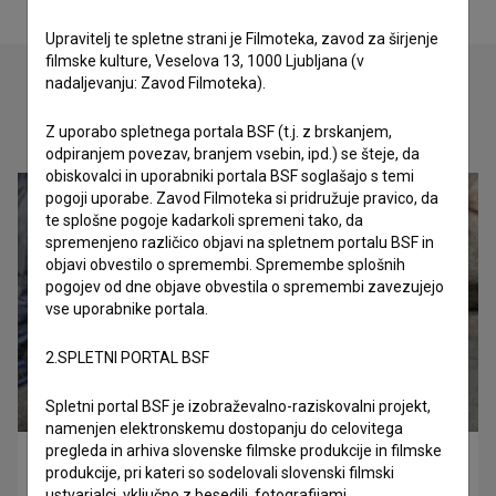
Upravitelj te spletne strani je Filmoteka, zavod za širjenje
filmske kulture, Veselova 13, 1000 Ljubljana (v
nadaljevanju: Zavod Filmoteka).
Oglejte si
Z uporabo spletnega portala BSF (t.j. z brskanjem,
odpiranjem povezav, branjem vsebin, ipd.) se šteje, da
obiskovalci in uporabniki portala BSF soglašajo s temi
pogoji uporabe. Zavod Filmoteka si pridružuje pravico, da
te splošne pogoje kadarkoli spremeni tako, da
spremenjeno različico objavi na spletnem portalu BSF in
objavi obvestilo o spremembi. Spremembe splošnih
pogojev od dne objave obvestila o spremembi zavezujejo
vse uporabnike portala.
2.SPLETNI PORTAL BSF
Spletni portal BSF je izobraževalno-raziskovalni projekt,
namenjen elektronskemu dostopanju do celovitega
pregleda in arhiva slovenske filmske produkcije in filmske
Trohnenje 2022 (2022)
produkcije, pri kateri so sodelovali slovenski filmski
ustvarjalci, vključno z besedili, fotografijami,