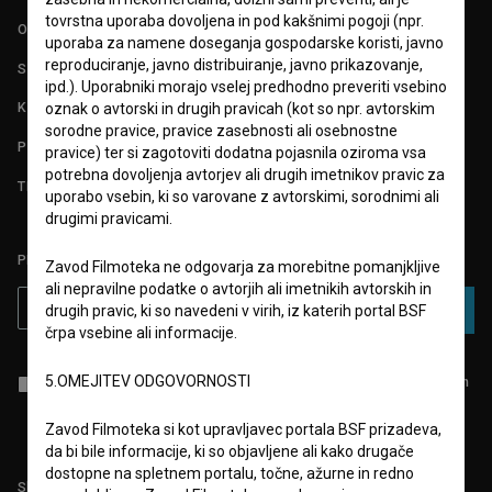
tovrstna uporaba dovoljena in pod kakšnimi pogoji (npr.
O PROJEKTU
uporaba za namene doseganja gospodarske koristi, javno
reproduciranje, javno distribuiranje, javno prikazovanje,
STATISTIKA
ipd.). Uporabniki morajo vselej predhodno preveriti vsebino
KONTAKT
oznak o avtorski in drugih pravicah (kot so npr. avtorskim
sorodne pravice, pravice zasebnosti ali osebnostne
POGOSTA VPRAŠANJA
pravice) ter si zagotoviti dodatna pojasnila oziroma vsa
potrebna dovoljenja avtorjev ali drugih imetnikov pravic za
TEST FUNKCIONALNOSTI
uporabo vsebin, ki so varovane z avtorskimi, sorodnimi ali
drugimi pravicami.
PRIJAVITE SE NA BSF NOVIČNIK:
Zavod Filmoteka ne odgovarja za morebitne pomanjkljive
ali nepravilne podatke o avtorjih ali imetnikih avtorskih in
PRIJAVA
drugih pravic, ki so navedeni v virih, iz katerih portal BSF
črpa vsebine ali informacije.
5.OMEJITEV ODGOVORNOSTI
Sprejemam
splošne pogoje
in dajem
soglasje
za zbiranje, hrambo in
obdelavo osebnih podatkov.
Zavod Filmoteka si kot upravljavec portala BSF prizadeva,
da bi bile informacije, ki so objavljene ali kako drugače
dostopne na spletnem portalu, točne, ažurne in redno
Sledite nam na: