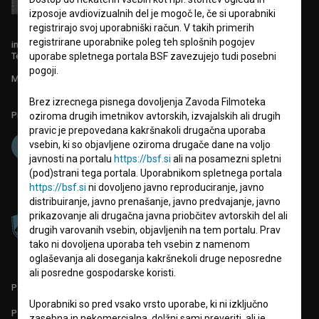
izposoje avdiovizualnih del je mogoč le, če si uporabniki
registrirajo svoj uporabniški račun. V takih primerih
registrirane uporabnike poleg teh splošnih pogojev
info@filmoteka.si
Tehnična pomoč: podpora@bsf.si
uporabe spletnega portala BSF zavezujejo tudi posebni
pogoji.
Mednarodna številka ISSN 2670-787X
Brez izrecnega pisnega dovoljenja Zavoda Filmoteka
Projekt sofinancira:
oziroma drugih imetnikov avtorskih, izvajalskih ali drugih
pravic je prepovedana kakršnakoli drugačna uporaba
vsebin, ki so objavljene oziroma drugače dane na voljo
javnosti na portalu
https://bsf.si
ali na posamezni spletni
(pod)strani tega portala. Uporabnikom spletnega portala
https://bsf.si
ni dovoljeno javno reproduciranje, javno
distribuiranje, javno prenašanje, javno predvajanje, javno
prikazovanje ali drugačna javna priobčitev avtorskih del ali
drugih varovanih vsebin, objavljenih na tem portalu. Prav
tako ni dovoljena uporaba teh vsebin z namenom
oglaševanja ali doseganja kakršnekoli druge neposredne
ali posredne gospodarske koristi.
PARTNERJI
Uporabniki so pred vsako vrsto uporabe, ki ni izključno
POGOJI UPORABE
zasebna in nekomercialna, dolžni sami preveriti, ali je