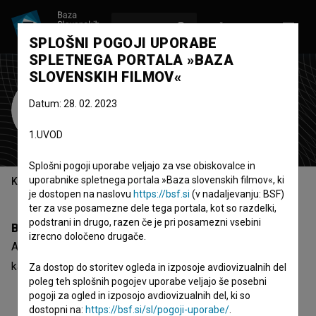
VPIŠI SE
EN
SPLOŠNI POGOJI UPORABE
SPLETNEGA PORTALA »BAZA
SLOVENSKIH FILMOV«
Andrej Drašler
Datum: 28. 02. 2023
mešalec zvoka
1.UVOD
Splošni pogoji uporabe veljajo za vse obiskovalce in
uporabnike spletnega portala »Baza slovenskih filmov«, ki
Kazalo
je dostopen na naslovu
https://bsf.si
(v nadaljevanju: BSF)
ter za vse posamezne dele tega portala, kot so razdelki,
podstrani in drugo, razen če je pri posamezni vsebini
Biografija
izrecno določeno drugače.
Andrej Drašler je mešalec zvoka. Najnovejši projekt, pri
katerem je sodeloval, je
Trohnenje 2022 (2022)
.
Za dostop do storitev ogleda in izposoje avdiovizualnih del
poleg teh splošnih pogojev uporabe veljajo še posebni
pogoji za ogled in izposojo avdiovizualnih del, ki so
dostopni na:
https://bsf.si/sl/pogoji-uporabe/
.