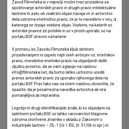
Zavod Filmoteka si v največji možni meri prizadeva za
spoštovanje avtorskih pravic in drugih pravic intelektualne
Stik z uredništvom
lastnine in zato ob vsakršni objavi navaja vir in avtorstvo
dela oziroma imetništvo pravic, če je to navedeno v viru, iz
Spoštovani, s pomočjo spodnjega obrazca lahko stopite v
katerega se črpajo vsebine objav. Vsebine, na katerih so
stik z uredništvom Baze slovenskih filmov. Veseli bomo vaših
avtorske pravice že potekle in so v prosti uporabi, so na
odzivov.
portalu BSF izrecno označene.
imam vprašanje
V primeru, ko Zavodu Filmoteka kljub skrbnim
prijavljam napako
prizadevanjem ni uspelo najti vseh avtorjev oz. imetnikov
pravic, morebitne imetnike pravic na objavljenih delih
želim dodati podatke
vljudno prosimo, da se nam zglasijo na naslovu
drugo
info@filmoteka.net, da bomo lahko ustrezno uredili
prenos avtorskih pravic za uporabo njihovega dela na
portalu BSF. Prav tako nas na istem naslovu obvestite, če
opazite, da je posamezna navedba avtorstva ali vira
pomanjkljiva ali nepravilna.
Logotipi in drugi identifikacijski znaki, ki so objavljeni na
spletnem portalu BSF, so lahko varovani kot blagovne
oziroma storitvene znamke v skladu z Zakonom o
industrijski lastnini – ZIL-1 (Ur. l. RS, št. 51/06 in spr.) in