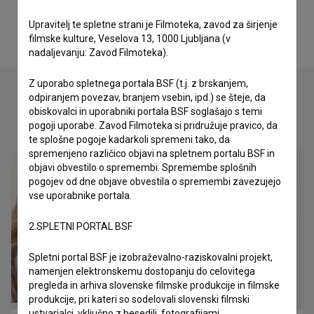
Upravitelj te spletne strani je Filmoteka, zavod za širjenje
filmske kulture, Veselova 13, 1000 Ljubljana (v
nadaljevanju: Zavod Filmoteka).
Z uporabo spletnega portala BSF (t.j. z brskanjem,
odpiranjem povezav, branjem vsebin, ipd.) se šteje, da
obiskovalci in uporabniki portala BSF soglašajo s temi
Oglejte si
pogoji uporabe. Zavod Filmoteka si pridružuje pravico, da
te splošne pogoje kadarkoli spremeni tako, da
spremenjeno različico objavi na spletnem portalu BSF in
objavi obvestilo o spremembi. Spremembe splošnih
pogojev od dne objave obvestila o spremembi zavezujejo
vse uporabnike portala.
2.SPLETNI PORTAL BSF
Spletni portal BSF je izobraževalno-raziskovalni projekt,
namenjen elektronskemu dostopanju do celovitega
pregleda in arhiva slovenske filmske produkcije in filmske
produkcije, pri kateri so sodelovali slovenski filmski
ustvarjalci, vključno z besedili, fotografijami,