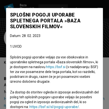
VPIŠI SE
EN
SPLOŠNI POGOJI UPORABE
SPLETNEGA PORTALA »BAZA
SLOVENSKIH FILMOV«
Ambrož Pivk
Datum: 28. 02. 2023
montažer
asistent montaže
1.UVOD
Splošni pogoji uporabe veljajo za vse obiskovalce in
uporabnike spletnega portala »Baza slovenskih filmov«, ki
Kazalo
je dostopen na naslovu
https://bsf.si
(v nadaljevanju: BSF)
ter za vse posamezne dele tega portala, kot so razdelki,
podstrani in drugo, razen če je pri posamezni vsebini
Biografija
izrecno določeno drugače.
Ambrož Pivk je montažer in asistent montaže.
Najodmevnejši projekti, pri katerih je sodeloval, so
Za dostop do storitev ogleda in izposoje avdiovizualnih del
poleg teh splošnih pogojev uporabe veljajo še posebni
Hoffmanov zakon (2023)
,
Maks (2021)
in
Drežniška koza in
pogoji za ogled in izposojo avdiovizualnih del, ki so
njeni ljudje (2025)
.
dostopni na:
https://bsf.si/sl/pogoji-uporabe/
.