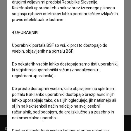
drugimi veljavnimi predpisi Republike Slovenije.
Kakršnakoli uporaba teh znakov brez izrecnega pisnega
soglasja njihovih imetnikov lahko pomeni kršitev izključnih
pravic intelektualne lastnine.
4.UPORABNIKI
Uporabniki portala BSF so vsi, ki prosto dostopajo do
vsebin, objavljenih na portalu BSF.
Do nekaterih vsebin lahko dostopajo samo tisti uporabniki,
ki registrirajo uporabniški račun (v nadaljevanju:
Sprejemam
splošne pogoje
in dajem
soglasje
za
registrirani uporabniki).
zbiranje, hrambo in obdelavo osebnih podatkov.
Do prosto dostopnih vsebin, ki so objavljene na spletnem
portalu BSF, lahko uporabniki dostopajo brezplačno in jih
lahko uporabljajo tako, da si jih ogledujejo, jih natisnejo ali
si jih na kakršenkoli način naložijo na svoj osebni
računalnik, pod pogojem, da gre izključno za zasebno in
nekomercialno uporabo.
© 2018-2026, Filmoteka,
Dostop do nekaterih vsebin kot npr. storitev ogleda in