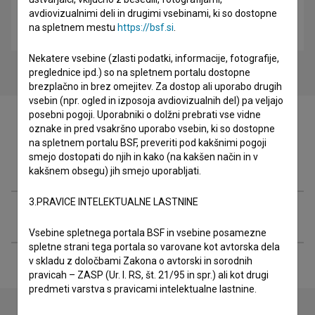
avdiovizualnimi deli in drugimi vsebinami, ki so dostopne
Melania (2022)
na spletnem mestu
https://bsf.si
.
biografski
Nekatere vsebine (zlasti podatki, informacije, fotografije,
preglednice ipd.) so na spletnem portalu dostopne
brezplačno in brez omejitev. Za dostop ali uporabo drugih
vsebin (npr. ogled in izposoja avdiovizualnih del) pa veljajo
posebni pogoji. Uporabniki o dolžni prebrati vse vidne
oznake in pred vsakršno uporabo vsebin, ki so dostopne
na spletnem portalu BSF, preveriti pod kakšnimi pogoji
smejo dostopati do njih in kako (na kakšen način in v
Filmografija (20)
kakšnem obsegu) jih smejo uporabljati.
3.PRAVICE INTELEKTUALNE LASTNINE
Razširjeni podatki
Vsebine spletnega portala BSF in vsebine posamezne
spletne strani tega portala so varovane kot avtorska dela
v skladu z določbami Zakona o avtorski in sorodnih
pravicah – ZASP (Ur. l. RS, št. 21/95 in spr.) ali kot drugi
predmeti varstva s pravicami intelektualne lastnine.