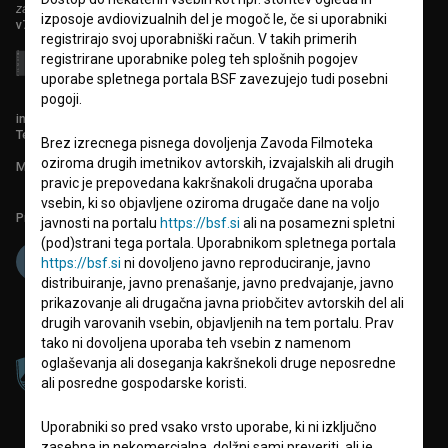
zavod za širjenje filmske kulture
izposoje avdiovizualnih del je mogoč le, če si uporabniki
v7.151.0
registrirajo svoj uporabniški račun. V takih primerih
registrirane uporabnike poleg teh splošnih pogojev
uporabe spletnega portala BSF zavezujejo tudi posebni
pogoji.
info@filmoteka.si
Tehnična pomoč: podpora@bsf.si
Brez izrecnega pisnega dovoljenja Zavoda Filmoteka
oziroma drugih imetnikov avtorskih, izvajalskih ali drugih
Mednarodna številka ISSN 2670-787X
pravic je prepovedana kakršnakoli drugačna uporaba
vsebin, ki so objavljene oziroma drugače dane na voljo
Projekt sofinancira:
javnosti na portalu
https://bsf.si
ali na posamezni spletni
(pod)strani tega portala. Uporabnikom spletnega portala
https://bsf.si
ni dovoljeno javno reproduciranje, javno
distribuiranje, javno prenašanje, javno predvajanje, javno
prikazovanje ali drugačna javna priobčitev avtorskih del ali
drugih varovanih vsebin, objavljenih na tem portalu. Prav
tako ni dovoljena uporaba teh vsebin z namenom
oglaševanja ali doseganja kakršnekoli druge neposredne
ali posredne gospodarske koristi.
Uporabniki so pred vsako vrsto uporabe, ki ni izključno
zasebna in nekomercialna, dolžni sami preveriti, ali je