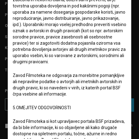
PARTNERJI
tovrstna uporaba dovoljena in pod kakšnimi pogoji (npr.
uporaba za namene doseganja gospodarske koristi, javno
POGOJI UPORABE
reproduciranje, javno distribuiranje, javno prikazovanje,
ipd.). Uporabniki morajo vselej predhodno preveriti vsebino
O PROJEKTU
oznak o avtorski in drugih pravicah (kot so npr. avtorskim
STATISTIKA
sorodne pravice, pravice zasebnosti ali osebnostne
pravice) ter si zagotoviti dodatna pojasnila oziroma vsa
KONTAKT
potrebna dovoljenja avtorjev ali drugih imetnikov pravic za
uporabo vsebin, ki so varovane z avtorskimi, sorodnimi ali
POGOSTA VPRAŠANJA
drugimi pravicami.
TEST FUNKCIONALNOSTI
Zavod Filmoteka ne odgovarja za morebitne pomanjkljive
ali nepravilne podatke o avtorjih ali imetnikih avtorskih in
drugih pravic, ki so navedeni v virih, iz katerih portal BSF
PRIJAVITE SE NA BSF NOVIČNIK:
črpa vsebine ali informacije.
PRIJAVA
5.OMEJITEV ODGOVORNOSTI
Zavod Filmoteka si kot upravljavec portala BSF prizadeva,
Sprejemam
splošne pogoje
in dajem
soglasje
za zbiranje, hrambo in
da bi bile informacije, ki so objavljene ali kako drugače
obdelavo osebnih podatkov.
dostopne na spletnem portalu, točne, ažurne in redno