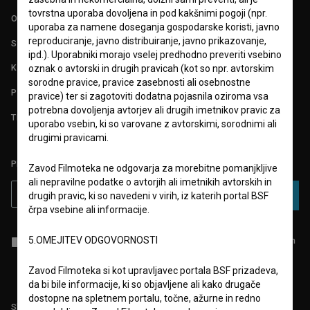
tovrstna uporaba dovoljena in pod kakšnimi pogoji (npr.
O PROJEKTU
uporaba za namene doseganja gospodarske koristi, javno
reproduciranje, javno distribuiranje, javno prikazovanje,
STATISTIKA
ipd.). Uporabniki morajo vselej predhodno preveriti vsebino
KONTAKT
oznak o avtorski in drugih pravicah (kot so npr. avtorskim
sorodne pravice, pravice zasebnosti ali osebnostne
POGOSTA VPRAŠANJA
pravice) ter si zagotoviti dodatna pojasnila oziroma vsa
potrebna dovoljenja avtorjev ali drugih imetnikov pravic za
TEST FUNKCIONALNOSTI
uporabo vsebin, ki so varovane z avtorskimi, sorodnimi ali
drugimi pravicami.
PRIJAVITE SE NA BSF NOVIČNIK:
Zavod Filmoteka ne odgovarja za morebitne pomanjkljive
ali nepravilne podatke o avtorjih ali imetnikih avtorskih in
PRIJAVA
drugih pravic, ki so navedeni v virih, iz katerih portal BSF
črpa vsebine ali informacije.
5.OMEJITEV ODGOVORNOSTI
Sprejemam
splošne pogoje
in dajem
soglasje
za zbiranje, hrambo in
obdelavo osebnih podatkov.
Zavod Filmoteka si kot upravljavec portala BSF prizadeva,
da bi bile informacije, ki so objavljene ali kako drugače
dostopne na spletnem portalu, točne, ažurne in redno
Sledite nam na: