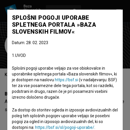
VPIŠI SE
EN
SPLOŠNI POGOJI UPORABE
SPLETNEGA PORTALA »BAZA
SLOVENSKIH FILMOV«
Almir Kenović
Datum: 28. 02. 2023
montažer
1.UVOD
Splošni pogoji uporabe veljajo za vse obiskovalce in
uporabnike spletnega portala »Baza slovenskih filmov«, ki
Kazalo
je dostopen na naslovu
https://bsf.si
(v nadaljevanju: BSF)
ter za vse posamezne dele tega portala, kot so razdelki,
podstrani in drugo, razen če je pri posamezni vsebini
Biografija
izrecno določeno drugače.
Almir Kenović je montažer. Najnovejši projekt, pri katerem je
sodeloval, je
Ram za sliku moje domovine (2005)
.
Za dostop do storitev ogleda in izposoje avdiovizualnih del
poleg teh splošnih pogojev uporabe veljajo še posebni
pogoji za ogled in izposojo avdiovizualnih del, ki so
dostopni na:
https://bsf.si/sl/pogoji-uporabe/
.