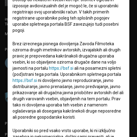
izposoje avdiovizualnih del je mogoč le, če si uporabniki
registrirajo svoj uporabniški račun. V takih primerih
registrirane uporabnike poleg teh splošnih pogojev
info@filmoteka.si
Tehnična pomoč: podpora@bsf.si
uporabe spletnega portala BSF zavezujejo tudi posebni
pogoji.
Mednarodna številka ISSN 2670-787X
Brez izrecnega pisnega dovoljenja Zavoda Filmoteka
Projekt sofinancira:
oziroma drugih imetnikov avtorskih, izvajalskih ali drugih
pravic je prepovedana kakršnakoli drugačna uporaba
vsebin, ki so objavljene oziroma drugače dane na voljo
javnosti na portalu
https://bsf.si
ali na posamezni spletni
(pod)strani tega portala. Uporabnikom spletnega portala
https://bsf.si
ni dovoljeno javno reproduciranje, javno
distribuiranje, javno prenašanje, javno predvajanje, javno
prikazovanje ali drugačna javna priobčitev avtorskih del ali
drugih varovanih vsebin, objavljenih na tem portalu. Prav
tako ni dovoljena uporaba teh vsebin z namenom
oglaševanja ali doseganja kakršnekoli druge neposredne
ali posredne gospodarske koristi.
PARTNERJI
Uporabniki so pred vsako vrsto uporabe, ki ni izključno
POGOJI UPORABE
zasebna in nekomercialna, dolžni sami preveriti, ali je