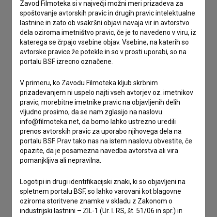
Zavod Filmoteka si v največji možni meri prizadeva za
Spoštovani, s pomočjo spodnjega obrazca lahko stopite v
spoštovanje avtorskih pravic in drugih pravic intelektualne
stik z uredništvom Baze slovenskih filmov. Veseli bomo vaših
lastnine in zato ob vsakršni objavi navaja vir in avtorstvo
odzivov.
dela oziroma imetništvo pravic, če je to navedeno v viru, iz
katerega se črpajo vsebine objav. Vsebine, na katerih so
imam vprašanje
avtorske pravice že potekle in so v prosti uporabi, so na
portalu BSF izrecno označene.
prijavljam napako
želim dodati podatke
V primeru, ko Zavodu Filmoteka kljub skrbnim
drugo
prizadevanjem ni uspelo najti vseh avtorjev oz. imetnikov
pravic, morebitne imetnike pravic na objavljenih delih
vljudno prosimo, da se nam zglasijo na naslovu
info@filmoteka.net, da bomo lahko ustrezno uredili
prenos avtorskih pravic za uporabo njihovega dela na
portalu BSF. Prav tako nas na istem naslovu obvestite, če
opazite, da je posamezna navedba avtorstva ali vira
pomanjkljiva ali nepravilna.
Logotipi in drugi identifikacijski znaki, ki so objavljeni na
spletnem portalu BSF, so lahko varovani kot blagovne
oziroma storitvene znamke v skladu z Zakonom o
industrijski lastnini – ZIL-1 (Ur. l. RS, št. 51/06 in spr.) in