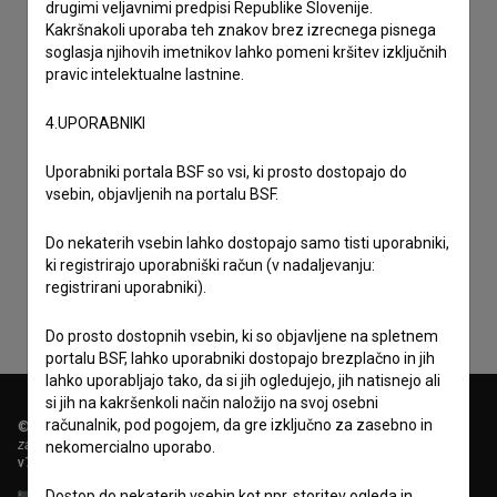
drugimi veljavnimi predpisi Republike Slovenije.
Kakršnakoli uporaba teh znakov brez izrecnega pisnega
soglasja njihovih imetnikov lahko pomeni kršitev izključnih
pravic intelektualne lastnine.
4.UPORABNIKI
Uporabniki portala BSF so vsi, ki prosto dostopajo do
vsebin, objavljenih na portalu BSF.
Sprejemam
splošne pogoje
in dajem
soglasje
za
zbiranje, hrambo in obdelavo osebnih podatkov.
Do nekaterih vsebin lahko dostopajo samo tisti uporabniki,
ki registrirajo uporabniški račun (v nadaljevanju:
registrirani uporabniki).
Do prosto dostopnih vsebin, ki so objavljene na spletnem
portalu BSF, lahko uporabniki dostopajo brezplačno in jih
lahko uporabljajo tako, da si jih ogledujejo, jih natisnejo ali
si jih na kakršenkoli način naložijo na svoj osebni
računalnik, pod pogojem, da gre izključno za zasebno in
© 2018-2026, Filmoteka,
zavod za širjenje filmske kulture
nekomercialno uporabo.
v7.151.0
Dostop do nekaterih vsebin kot npr. storitev ogleda in