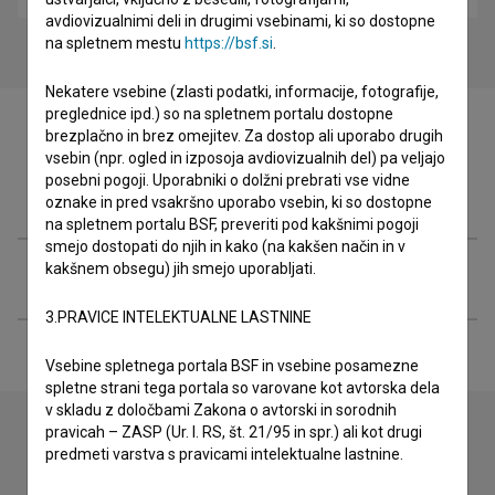
avdiovizualnimi deli in drugimi vsebinami, ki so dostopne
na spletnem mestu
https://bsf.si
.
Nekatere vsebine (zlasti podatki, informacije, fotografije,
preglednice ipd.) so na spletnem portalu dostopne
brezplačno in brez omejitev. Za dostop ali uporabo drugih
vsebin (npr. ogled in izposoja avdiovizualnih del) pa veljajo
posebni pogoji. Uporabniki o dolžni prebrati vse vidne
Filmografija (1)
oznake in pred vsakršno uporabo vsebin, ki so dostopne
na spletnem portalu BSF, preveriti pod kakšnimi pogoji
smejo dostopati do njih in kako (na kakšen način in v
kakšnem obsegu) jih smejo uporabljati.
Razširjeni podatki
3.PRAVICE INTELEKTUALNE LASTNINE
Vsebine spletnega portala BSF in vsebine posamezne
spletne strani tega portala so varovane kot avtorska dela
v skladu z določbami Zakona o avtorski in sorodnih
pravicah – ZASP (Ur. l. RS, št. 21/95 in spr.) ali kot drugi
predmeti varstva s pravicami intelektualne lastnine.
Stik z uredništvom