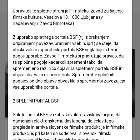
Upravitelj te spletne strani je Filmoteka, zavod za širjenje
filmske kulture, Veselova 13, 1000 Ljubljana (v
nadaljevanju: Zavod Filmoteka).
Oglejte si
Z uporabo spletnega portala BSF (t.j. z brskanjem,
odpiranjem povezav, branjem vsebin, ipd.) se šteje, da
obiskovalci in uporabniki portala BSF soglašajo s temi
pogoji uporabe. Zavod Filmoteka si pridružuje pravico, da
te splošne pogoje kadarkoli spremeni tako, da
spremenjeno različico objavi na spletnem portalu BSF in
objavi obvestilo o spremembi. Spremembe splošnih
pogojev od dne objave obvestila o spremembi zavezujejo
vse uporabnike portala.
2.SPLETNI PORTAL BSF
Spletni portal BSF je izobraževalno-raziskovalni projekt,
namenjen elektronskemu dostopanju do celovitega
pregleda in arhiva slovenske filmske produkcije in filmske
Nasvidenje v naslednji vojni (1980)
produkcije, pri kateri so sodelovali slovenski filmski
drama, romantični, vojni
ustvarjalci, vključno z besedili, fotografijami,