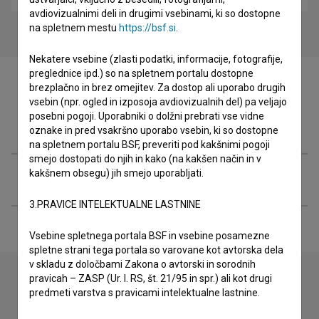
avdiovizualnimi deli in drugimi vsebinami, ki so dostopne
na spletnem mestu
https://bsf.si
.
Nekatere vsebine (zlasti podatki, informacije, fotografije,
preglednice ipd.) so na spletnem portalu dostopne
brezplačno in brez omejitev. Za dostop ali uporabo drugih
vsebin (npr. ogled in izposoja avdiovizualnih del) pa veljajo
posebni pogoji. Uporabniki o dolžni prebrati vse vidne
Filmografija (1)
oznake in pred vsakršno uporabo vsebin, ki so dostopne
na spletnem portalu BSF, preveriti pod kakšnimi pogoji
smejo dostopati do njih in kako (na kakšen način in v
kakšnem obsegu) jih smejo uporabljati.
Razširjeni podatki
3.PRAVICE INTELEKTUALNE LASTNINE
Vsebine spletnega portala BSF in vsebine posamezne
spletne strani tega portala so varovane kot avtorska dela
v skladu z določbami Zakona o avtorski in sorodnih
pravicah – ZASP (Ur. l. RS, št. 21/95 in spr.) ali kot drugi
predmeti varstva s pravicami intelektualne lastnine.
Stik z uredništvom