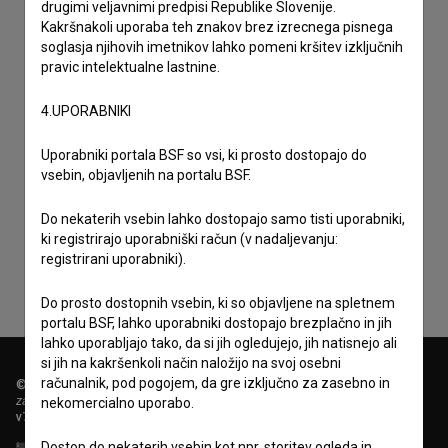
drugimi veljavnimi predpisi Republike Slovenije.
Kakršnakoli uporaba teh znakov brez izrecnega pisnega
soglasja njihovih imetnikov lahko pomeni kršitev izključnih
pravic intelektualne lastnine.
4.UPORABNIKI
Uporabniki portala BSF so vsi, ki prosto dostopajo do
vsebin, objavljenih na portalu BSF.
Sprejemam
splošne pogoje
in dajem
soglasje
za
zbiranje, hrambo in obdelavo osebnih podatkov.
Do nekaterih vsebin lahko dostopajo samo tisti uporabniki,
ki registrirajo uporabniški račun (v nadaljevanju:
registrirani uporabniki).
Do prosto dostopnih vsebin, ki so objavljene na spletnem
portalu BSF, lahko uporabniki dostopajo brezplačno in jih
lahko uporabljajo tako, da si jih ogledujejo, jih natisnejo ali
si jih na kakršenkoli način naložijo na svoj osebni
računalnik, pod pogojem, da gre izključno za zasebno in
© 2018-2026, Filmoteka,
zavod za širjenje filmske kulture
nekomercialno uporabo.
v7.151.0
Dostop do nekaterih vsebin kot npr. storitev ogleda in