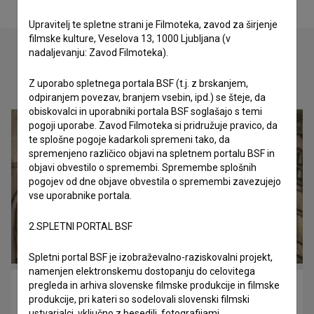
Upravitelj te spletne strani je Filmoteka, zavod za širjenje
filmske kulture, Veselova 13, 1000 Ljubljana (v
nadaljevanju: Zavod Filmoteka).
Oglejte si
Z uporabo spletnega portala BSF (t.j. z brskanjem,
odpiranjem povezav, branjem vsebin, ipd.) se šteje, da
obiskovalci in uporabniki portala BSF soglašajo s temi
pogoji uporabe. Zavod Filmoteka si pridružuje pravico, da
te splošne pogoje kadarkoli spremeni tako, da
spremenjeno različico objavi na spletnem portalu BSF in
objavi obvestilo o spremembi. Spremembe splošnih
pogojev od dne objave obvestila o spremembi zavezujejo
vse uporabnike portala.
2.SPLETNI PORTAL BSF
Spletni portal BSF je izobraževalno-raziskovalni projekt,
namenjen elektronskemu dostopanju do celovitega
pregleda in arhiva slovenske filmske produkcije in filmske
Wanted (2012)
produkcije, pri kateri so sodelovali slovenski filmski
otroški, vestern
ustvarjalci, vključno z besedili, fotografijami,