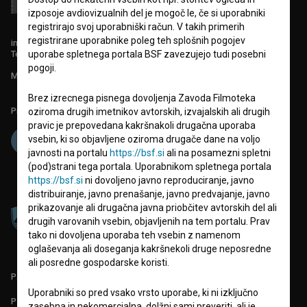
izposoje avdiovizualnih del je mogoč le, če si uporabniki
registrirajo svoj uporabniški račun. V takih primerih
registrirane uporabnike poleg teh splošnih pogojev
info@filmoteka.si
Tehnična pomoč: podpora@bsf.si
uporabe spletnega portala BSF zavezujejo tudi posebni
pogoji.
Mednarodna številka ISSN 2670-787X
Brez izrecnega pisnega dovoljenja Zavoda Filmoteka
Projekt sofinancira:
oziroma drugih imetnikov avtorskih, izvajalskih ali drugih
pravic je prepovedana kakršnakoli drugačna uporaba
vsebin, ki so objavljene oziroma drugače dane na voljo
javnosti na portalu
https://bsf.si
ali na posamezni spletni
(pod)strani tega portala. Uporabnikom spletnega portala
https://bsf.si
ni dovoljeno javno reproduciranje, javno
distribuiranje, javno prenašanje, javno predvajanje, javno
prikazovanje ali drugačna javna priobčitev avtorskih del ali
drugih varovanih vsebin, objavljenih na tem portalu. Prav
tako ni dovoljena uporaba teh vsebin z namenom
oglaševanja ali doseganja kakršnekoli druge neposredne
ali posredne gospodarske koristi.
PARTNERJI
Uporabniki so pred vsako vrsto uporabe, ki ni izključno
POGOJI UPORABE
zasebna in nekomercialna, dolžni sami preveriti, ali je