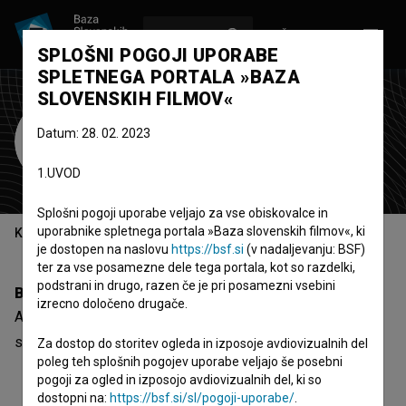
VPIŠI SE
EN
SPLOŠNI POGOJI UPORABE
SPLETNEGA PORTALA »BAZA
SLOVENSKIH FILMOV«
A. Nanni
Datum: 28. 02. 2023
montažer/-ka
1.UVOD
Splošni pogoji uporabe veljajo za vse obiskovalce in
uporabnike spletnega portala »Baza slovenskih filmov«, ki
Kazalo
je dostopen na naslovu
https://bsf.si
(v nadaljevanju: BSF)
ter za vse posamezne dele tega portala, kot so razdelki,
podstrani in drugo, razen če je pri posamezni vsebini
Biografija
izrecno določeno drugače.
A. Nanni je montažer/-ka. Najnovejši projekt, pri katerem je
sodeloval, je
Starblack (1966)
.
Za dostop do storitev ogleda in izposoje avdiovizualnih del
poleg teh splošnih pogojev uporabe veljajo še posebni
pogoji za ogled in izposojo avdiovizualnih del, ki so
dostopni na:
https://bsf.si/sl/pogoji-uporabe/
.