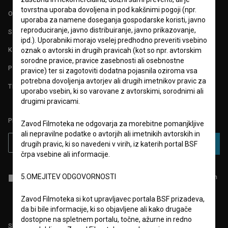
tovrstna uporaba dovoljena in pod kakšnimi pogoji (npr.
O PROJEKTU
uporaba za namene doseganja gospodarske koristi, javno
reproduciranje, javno distribuiranje, javno prikazovanje,
STATISTIKA
ipd.). Uporabniki morajo vselej predhodno preveriti vsebino
KONTAKT
oznak o avtorski in drugih pravicah (kot so npr. avtorskim
sorodne pravice, pravice zasebnosti ali osebnostne
POGOSTA VPRAŠANJA
pravice) ter si zagotoviti dodatna pojasnila oziroma vsa
potrebna dovoljenja avtorjev ali drugih imetnikov pravic za
TEST FUNKCIONALNOSTI
uporabo vsebin, ki so varovane z avtorskimi, sorodnimi ali
drugimi pravicami.
PRIJAVITE SE NA BSF NOVIČNIK:
Zavod Filmoteka ne odgovarja za morebitne pomanjkljive
ali nepravilne podatke o avtorjih ali imetnikih avtorskih in
PRIJAVA
drugih pravic, ki so navedeni v virih, iz katerih portal BSF
črpa vsebine ali informacije.
5.OMEJITEV ODGOVORNOSTI
Sprejemam
splošne pogoje
in dajem
soglasje
za zbiranje, hrambo in
obdelavo osebnih podatkov.
Zavod Filmoteka si kot upravljavec portala BSF prizadeva,
da bi bile informacije, ki so objavljene ali kako drugače
dostopne na spletnem portalu, točne, ažurne in redno
Sledite nam na: