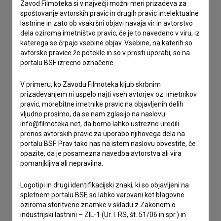
Zavod Filmoteka si v največji možni meri prizadeva za
Spoštovani, s pomočjo spodnjega obrazca lahko stopite v
spoštovanje avtorskih pravic in drugih pravic intelektualne
stik z uredništvom Baze slovenskih filmov. Veseli bomo vaših
lastnine in zato ob vsakršni objavi navaja vir in avtorstvo
odzivov.
dela oziroma imetništvo pravic, če je to navedeno v viru, iz
katerega se črpajo vsebine objav. Vsebine, na katerih so
imam vprašanje
avtorske pravice že potekle in so v prosti uporabi, so na
portalu BSF izrecno označene.
prijavljam napako
želim dodati podatke
V primeru, ko Zavodu Filmoteka kljub skrbnim
drugo
prizadevanjem ni uspelo najti vseh avtorjev oz. imetnikov
pravic, morebitne imetnike pravic na objavljenih delih
vljudno prosimo, da se nam zglasijo na naslovu
info@filmoteka.net, da bomo lahko ustrezno uredili
prenos avtorskih pravic za uporabo njihovega dela na
portalu BSF. Prav tako nas na istem naslovu obvestite, če
opazite, da je posamezna navedba avtorstva ali vira
pomanjkljiva ali nepravilna.
Logotipi in drugi identifikacijski znaki, ki so objavljeni na
spletnem portalu BSF, so lahko varovani kot blagovne
oziroma storitvene znamke v skladu z Zakonom o
industrijski lastnini – ZIL-1 (Ur. l. RS, št. 51/06 in spr.) in