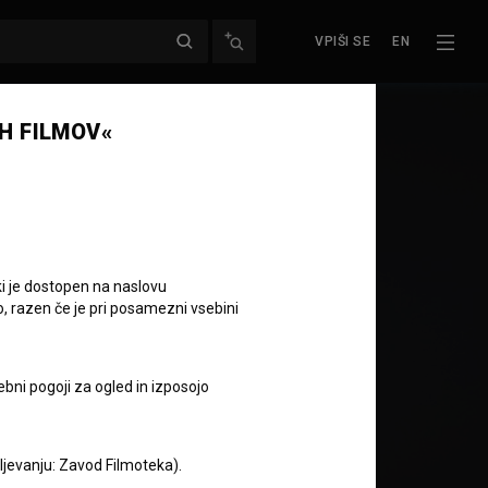
VPIŠI SE
EN
H FILMOV«
ki je dostopen na naslovu
o, razen če je pri posamezni vsebini
ebni pogoji za ogled in izposojo
aljevanju: Zavod Filmoteka).