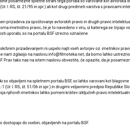
ebine posamezne spletne strani tega portala so varovane kot avtorska d
r. l. RS, št. 21/95 in spr.) ali kot drugi predmeti varstva s pravicami inte
eri prizadeva za spoštovanje avtorskih pravic in drugih pravic intelektua
iroma imetništvo pravic, če je to navedeno v viru, iz katerega se črpajo v
rosti uporabi, so na portalu BSF izrecno označene.
 skrbnim prizadevanjem ni uspelo najti vseh avtorjev oz. imetnikov prav
 se nam zglasijo na naslovu info@filmoteka.net, da bomo lahko ustrezno 
F. Prav tako nas na istem naslovu obvestite, če opazite, da je posamezn
ki, ki so objavljeni na spletnem portalu BSF, so lahko varovani kot blago
-1 (Ur. l. RS, št. 51/06 in spr.) in drugimi veljavnimi predpisi Republike S
a njihovih imetnikov lahko pomeni kršitev izključnih pravic intelektualn
Oglejte si
to dostopajo do vsebin, objavljenih na portalu BSF.