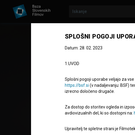
SPLOŠNI POGOJI UPOR
Datum: 28. 02. 2023
1.UVOD
Splošni pogoji uporabe veljajo za vse
https://bsf.si
(v nadaljevanju: BSF) te
izrecno določeno drugače.
ŠTUDIJSKI PROJEKT
Za dostop do storitev ogleda in izpos
Zora
avdiovizualnih del, ki so dostopni na:
Upravitelj te spletne strani je Filmot
Kratki igrani film
3' 50''