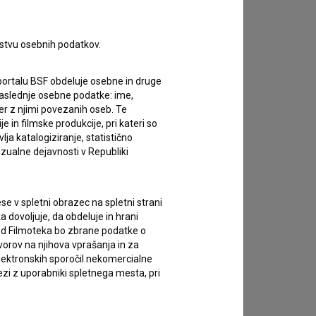
rstvu osebnih podatkov.
portalu BSF obdeluje osebne in druge
za naslednje osebne podatke: ime,
ter z njimi povezanih oseb. Te
in filmske produkcije, pri kateri so
ja katalogiziranje, statistično
izualne dejavnosti v Republiki
e v spletni obrazec na spletni strani
 dovoljuje, da obdeluje in hrani
vod Filmoteka bo zbrane podatke o
vorov na njihova vprašanja in za
lektronskih sporočil nekomercialne
zi z uporabniki spletnega mesta, pri