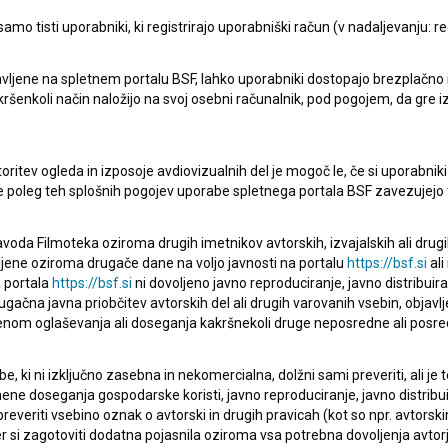
mo tisti uporabniki, ki registrirajo uporabniški račun (v nadaljevanju: reg
vljene na spletnem portalu BSF, lahko uporabniki dostopajo brezplačno in 
 kakršenkoli način naložijo na svoj osebni računalnik, pod pogojem, da gre 
Afflatus (2019)
oritev ogleda in izposoje avdiovizualnih del je mogoč le, če si uporabniki 
drama, kriminalni
ke poleg teh splošnih pogojev uporabe spletnega portala BSF zavezujejo 
voda Filmoteka oziroma drugih imetnikov avtorskih, izvajalskih ali drug
ljene oziroma drugače dane na voljo javnosti na portalu
https://bsf.si
ali
 portala
https://bsf.si
ni dovoljeno javno reproduciranje, javno distribuir
ugačna javna priobčitev avtorskih del ali drugih varovanih vsebin, objavlj
nom oglaševanja ali doseganja kakršnekoli druge neposredne ali posre
, ki ni izključno zasebna in nekomercialna, dolžni sami preveriti, ali je
ne doseganja gospodarske koristi, javno reproduciranje, javno distribuir
everiti vsebino oznak o avtorski in drugih pravicah (kot so npr. avtorsk
r si zagotoviti dodatna pojasnila oziroma vsa potrebna dovoljenja avtorj