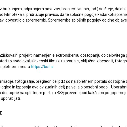
 z brskanjem, odpiranjem povezav, branjem vsebin, ipd.) se šteje, da obis
d Filmoteka si pridružuje pravico, da te splošne pogoje kadarkoli sprem
bjavi obvestilo o spremembi. Spremembe splošnih pogojev od dne objav
raziskovalni projekt, namenjen elektronskemu dostopanju do celovitega 
teri so sodelovali slovenski filmski ustvarjalci, vključno z besedili, fotogr
na spletnem mestu
https://bsf.si
.
, ki se hranijo v osebi. Te težave se ujamejo v okviru
ovega prostora. S premagovanjem negativnih misli in
ormacije, fotografije, preglednice ipd.) so na spletnem portalu dostopne
 ogled in izposoja avdiovizualnih del) pa veljajo posebni pogoji. Uporabn
o dostopne na spletnem portalu BSF, preveriti pod kakšnimi pogoji smejo
uporabljati.
NE