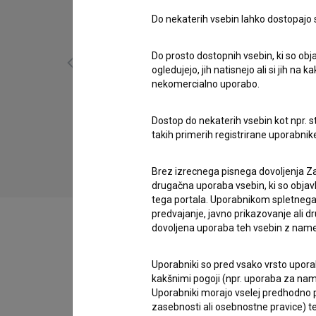
Do nekaterih vsebin lahko dostopajo sa
Do prosto dostopnih vsebin, ki so obja
ogledujejo, jih natisnejo ali si jih na
nekomercialno uporabo.
Sreča na vrvici (1977)
Dostop do nekaterih vsebin kot npr. st
drama, družinski, komedija, mladinski
takih primerih registrirane uporabni
Brez izrecnega pisnega dovoljenja Za
drugačna uporaba vsebin, ki so objav
tega portala. Uporabnikom spletnega
predvajanje, javno prikazovanje ali dr
dovoljena uporaba teh vsebin z name
Zasedba
Uporabniki so pred vsako vrsto uporabe
kakšnimi pogoji (npr. uporaba za name
Uporabniki morajo vselej predhodno pr
zasebnosti ali osebnostne pravice) te