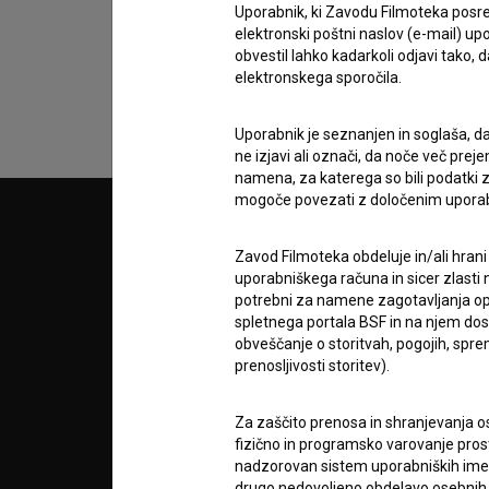
podatkov.
Uporabnik, ki Zavodu Filmoteka posre
elektronski poštni naslov (e-mail) 
obvestil lahko kadarkoli odjavi tako,
elektronskega sporočila.
Uporabnik je seznanjen in soglaša, d
ne izjavi ali označi, da noče več pre
namena, za katerega so bili podatki zb
mogoče povezati z določenim upora
© 2018-2026, Filmoteka,
PARTN
zavod za širjenje filmske kulture
Zavod Filmoteka obdeluje in/ali hrani
v7.151.0
uporabniškega računa in sicer zlasti n
potrebni za namene zagotavljanja opt
POGOJ
spletnega portala BSF in na njem dosto
obveščanje o storitvah, pogojih, sp
prenosljivosti storitev).
info@filmoteka.si
O PRO
Tehnična pomoč: podpora@bsf.si
Mednarodna številka ISSN 2670-787X
Za zaščito prenosa in shranjevanja o
fizično in programsko varovanje pros
STATIS
nadzorovan sistem uporabniških imen 
Projekt sofinancira:
drugo nedovoljeno obdelavo osebnih 