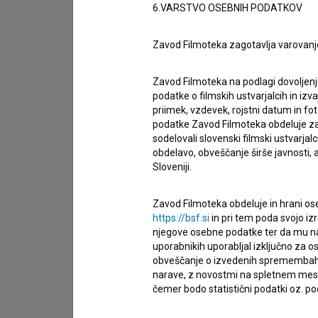
6.VARSTVO OSEBNIH PODATKOV
želim dodati podatke
drugo
Zavod Filmoteka zagotavlja varovanj
Zavod Filmoteka na podlagi dovoljenj
podatke o filmskih ustvarjalcih in izvaj
priimek, vzdevek, rojstni datum in fot
podatke Zavod Filmoteka obdeluje za n
sodelovali slovenski filmski ustvarjal
obdelavo, obveščanje širše javnosti, a
Sloveniji.
Zavod Filmoteka obdeluje in hrani ose
https://bsf.si
in pri tem poda svojo iz
njegove osebne podatke ter da mu na 
uporabnikih uporabljal izključno za 
obveščanje o izvedenih spremembah v 
narave, z novostmi na spletnem mestu
čemer bodo statistični podatki oz. pod
Sprejemam
splošne pogoje
in dajem
sog