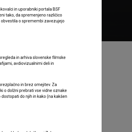
kovalci in uporabniki portala BSF
eni tako, da spremenjeno različico
Želim si ogledati ta film
e obvestila o spremembi zavezujejo
pregleda in arhiva slovenske filmske
afijami, avdiovizualnimi deli in
 brezplačno in brez omejitev. Za
iki o dolžni prebrati vse vidne oznake
 dostopati do njih in kako (na kakšen