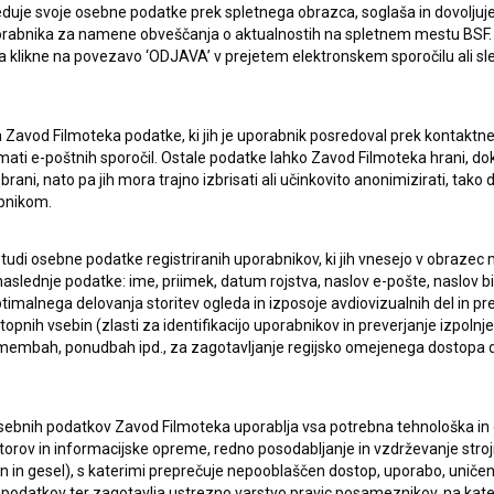
duje svoje osebne podatke prek spletnega obrazca, soglaša in dovoljuj
uporabnika za namene obveščanja o aktualnostih na spletnem mestu BSF.
 da klikne na povezavo ‘ODJAVA’ v prejetem elektronskem sporočilu ali s
a Zavod Filmoteka podatke, ki jih je uporabnik posredoval prek kontaktn
jemati e-poštnih sporočil. Ostale podatke lahko Zavod Filmoteka hrani, d
rani, nato pa jih mora trajno izbrisati ali učinkovito anonimizirati, tak
bnikom.
ERJI
PRIJAVITE SE NA BSF NOVIČNIK:
 tudi osebne podatke registriranih uporabnikov, ki jih vnesejo v obraze
aslednje podatke: ime, priimek, datum rojstva, naslov e-pošte, naslov biva
PRIJAV
imalnega delovanja storitev ogleda in izposoje avdiovizualnih del in p
I UPORABE
pnih vsebin (zlasti za identifikacijo uporabnikov in preverjanje izpolnje
remembah, ponudbah ipd., za zagotavljanje regijsko omejenega dostopa
Sprejemam
splošne pogoje
in dajem
soglasje
za
zbiranje, hrambo in obdelavo osebnih podatkov.
JEKTU
sebnih podatkov Zavod Filmoteka uporablja vsa potrebna tehnološka in o
torov in informacijske opreme, redno posodabljanje in vzdrževanje str
TIKA
in gesel), s katerimi preprečuje nepooblaščen dostop, uporabo, uničen
podatkov ter zagotavlja ustrezno varstvo pravic posameznikov, na kate