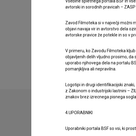
Vsebine spletnega portala BSF in vs
Didi Divja Vovk
avtorski in sorodnih pravicah – ZASP (U
Zavod Filmoteka si v največji možni m
Galerija
(1)
objavi navaja vir in avtorstvo dela oz
avtorske pravice že potekle in so v p
V primeru, ko Zavodu Filmoteka kljub
objavljenih delih vljudno prosimo, da
uporabo njihovega dela na portalu BS
pomanjkljiva ali nepravilna.
Logotipi in drugi identifikacijski zna
z Zakonom o industrijski lastnini – ZIL
znakov brez izrecnega pisnega soglasj
4.UPORABNIKI
Uporabniki portala BSF so vsi, ki pros