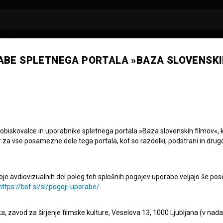
ABE SPLETNEGA PORTALA »BAZA SLOVENSKI
 obiskovalce in uporabnike spletnega portala »Baza slovenskih filmov«, 
r za vse posamezne dele tega portala, kot so razdelki, podstrani in drug
oje avdiovizualnih del poleg teh splošnih pogojev uporabe veljajo še pos
https://bsf.si/sl/pogoji-uporabe/
.
eka, zavod za širjenje filmske kulture, Veselova 13, 1000 Ljubljana (v nad