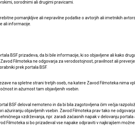
rskimi, sorodnimi ali drugimi pravicami.
itne pomanjkljive ali nepravilne podatke o avtorjih ali imetnikih avtorsk
e ali informacije.
rtala BSF prizadeva, da bi bile informacije, ki so objavljene ali kako dr
Zavod Filmoteka ne odgovarja za verodostojnost, pravilnost ali preverje
orabniki prek portala BSF.
ezave na spletne strani tretjih oseb, na katere Zavod Filmoteka nima vp
točnost in ažurnost tam objavljenih vsebin.
ortal BSF deloval nemoteno in da bi bila zagotovljena čim večja razpolož
pite v stik z uredništvom Baze slovenskih filmov. Veseli bomo vaših od
 ažuriranju objavljenih vsebin. Zavod Filmoteka prav tako ne odgovarja 
hničnega vzdrževanja, npr. zaradi začasnih napak v delovanju portala ali
 Filmoteka si bo prizadeval vse napake odpraviti v najkrajšem možn