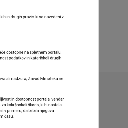
ih in drugih pravic, ki so navedeni v
ugače dostopne na spletnem portalu,
nost podatkov in katerihkoli drugih
liva ali nadzora, Zavod Filmoteka ne
ljivost in dostopnost portala, vendar
zivov.
za kakršnokoli škodo, ki bi nastala
 v primeru, da bi bila njegova
em času.