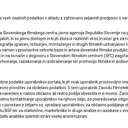
e vseh osebnih podatkov v skladu z zahtevami veljavnih predpisov o va
a Slovenskega filmskega centra, javne agencije Republike Slovenije na 
alcih, ki so javno dostopni in ki jih zbira iz različnih virov, in sicer gre 
ografije igralcev, režiserjev, montažerjev in drugih filmskih ustvarjalcev 
amen vzpostavitve celovite baze in arhiva slovenske filmske produkcije 
ci in na ta način v dogovoru s Slovenskim filmskim centrom (SFC) zagotavl
rhiviranje, raziskovanje in izobraževanje ter promocijo filmske in avdiov
bne podatke uporabnikov portala, ki jih vsak uporabnik prostovoljno vnes
recno privolitev za obdelavo podatkov. S tem uporabnik Zavodu Filmoteka
navedeni e-naslov občasno ali redno pošilja obvestila in e-novice. Za
osebno kontaktiranje uporabnikov na njihovo željo, za posredovanje odgo
povezavi z željami oz. vprašanji uporabnikov, za občasno pošiljanje e
 BSF ter za statistične, marketinške in druge analize in raziskave v zve
atki analitike spletnih strani vselej anonimizirani.
lasje
za zbiranje, hrambo in obdelavo osebnih