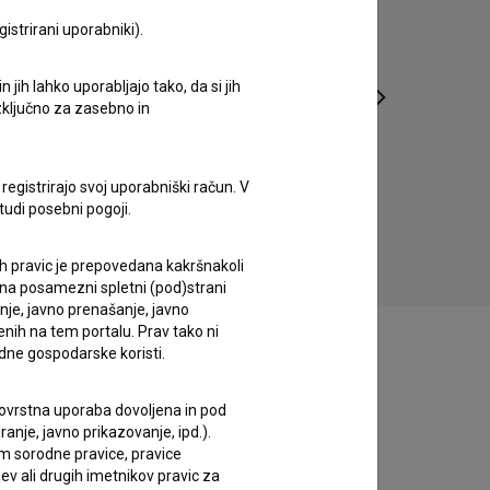
istrirani uporabniki).
jih lahko uporabljajo tako, da si jih
izključno za zasebno in
Najboljša prijatelja: Crossy Road (2015)
registrirajo svoj uporabniški račun. V
komedija
tudi posebni pogoji.
ih pravic je prepovedana kakršnakoli
 na posamezni spletni (pod)strani
anje, javno prenašanje, javno
enih na tem portalu. Prav tako ni
dne gospodarske koristi.
 tovrstna uporaba dovoljena in pod
anje, javno prikazovanje, ipd.).
im sorodne pravice, pravice
ev ali drugih imetnikov pravic za