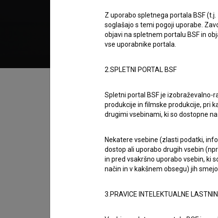
2022
Slovenija
Z uporabo spletnega portala BSF (t.j.
soglašajo s temi pogoji uporabe. Zavo
objavi na spletnem portalu BSF in o
vse uporabnike portala.
2.SPLETNI PORTAL BSF
Kazalo
Spletni portal BSF je izobraževalno-
produkcije in filmske produkcije, pri ka
Sinopsis
drugimi vsebinami, ki so dostopne 
Koncept filma temelji na obravnavanju vprašanj
ogledala, in jim ni mogoče pobegniti iz njeg
Nekatere vsebine (zlasti podatki, inf
dostop ali uporabo drugih vsebin (npr.
čustev oseba postopoma arhivira preboj.
in pred vsakršno uporabo vsebin, ki s
način in v kakšnem obsegu) jih smejo 
Režija
Reni Babič
3.PRAVICE INTELEKTUALNE LASTNI
zasedba