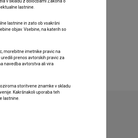
ela v skladu z določbami Zakona o
lektualne lastnine.
lne lastnine in zato ob vsakršni
sebine objav. Vsebine, na katerih so
ic, morebitne imetnike pravic na
uredili prenos avtorskih pravic za
a navedba avtorstva ali vira
vne oziroma storitvene znamke v skladu
lovenije. Kakršnakoli uporaba teh
e lastnine.