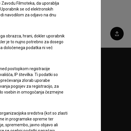
e Zavodu Filmoteka, da uporablja
 Uporabnik se od elektronskih
ledi navodilom za odjavo na dnu
ega obrazca, hrani, dokler uporabnik
Deli
okler je to nujno potrebno za dosego
o da določenega podatka ni več
Sledite nam na:
c med postopkom registracije
lišča, IP številka. Ti podatki so
A
reprečevanja zlorab uporabe
vanja pogojev za registracijo, za
 do vsebin in omogočanja čezmejne
rganizacijska sredstva (kot so zlasti
ojne in programske opreme ter
je, spremembo, javno objavo ali
RSS novice
re se osebni podatki nanašajo.