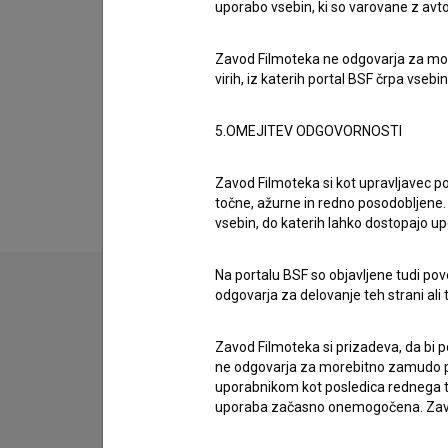
Ekipa
uporabo vsebin, ki so varovane z avto
Zavod Filmoteka ne odgovarja za moreb
Organizacije
virih, iz katerih portal BSF črpa vsebin
5.OMEJITEV ODGOVORNOSTI
Razširjeni podatki
Zavod Filmoteka si kot upravljavec po
točne, ažurne in redno posodobljene. 
vsebin, do katerih lahko dostopajo up
Na portalu BSF so objavljene tudi pov
odgovarja za delovanje teh strani ali 
Stik z uredništvom
Zavod Filmoteka si prizadeva, da bi p
Spoštovani, s pomočjo spodnjega obrazca lahko sto
ne odgovarja za morebitno zamudo pri
uporabnikom kot posledica rednega te
uporaba začasno onemogočena. Zavod
imam vprašanje
prijavljam napako