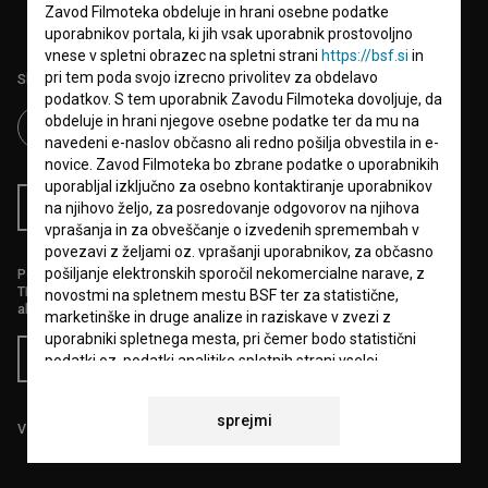
Zavod Filmoteka obdeluje in hrani osebne podatke
uporabnikov portala, ki jih vsak uporabnik prostovoljno
vnese v spletni obrazec na spletni strani
https://bsf.si
in
pri tem poda svojo izrecno privolitev za obdelavo
Sledite nam na:
podatkov. S tem uporabnik Zavodu Filmoteka dovoljuje, da
obdeluje in hrani njegove osebne podatke ter da mu na
navedeni e-naslov občasno ali redno pošilja obvestila in e-
novice. Zavod Filmoteka bo zbrane podatke o uporabnikih
uporabljal izključno za osebno kontaktiranje uporabnikov
RSS novice
RSS dogodki
na njihovo željo, za posredovanje odgovorov na njihova
vprašanja in za obveščanje o izvedenih spremembah v
povezavi z željami oz. vprašanji uporabnikov, za občasno
pošiljanje elektronskih sporočil nekomercialne narave, z
Podprite nas z donacijo na
TRR: SI56 6100 0001 5706 684,
novostmi na spletnem mestu BSF ter za statistične,
ali s kreditno kartico:
marketinške in druge analize in raziskave v zvezi z
uporabniki spletnega mesta, pri čemer bodo statistični
Doniraj
podatki oz. podatki analitike spletnih strani vselej
anonimizirani.
sprejmi
Vse cene vsebujejo DDV.
Uporabnik, ki Zavodu Filmoteka posreduje svoje osebne
podatke prek spletnega obrazca, soglaša in dovoljuje
Zavodu Filmoteka, da uporablja elektronski poštni naslov