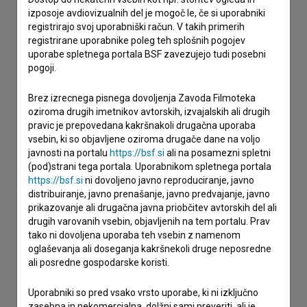
izposoje avdiovizualnih del je mogoč le, če si uporabniki
registrirajo svoj uporabniški račun. V takih primerih
Stik z uredništvom
registrirane uporabnike poleg teh splošnih pogojev
uporabe spletnega portala BSF zavezujejo tudi posebni
Spoštovani, s pomočjo spodnjega obrazca lahko stopite v
pogoji.
stik z uredništvom Baze slovenskih filmov. Veseli bomo vaših
odzivov.
Brez izrecnega pisnega dovoljenja Zavoda Filmoteka
oziroma drugih imetnikov avtorskih, izvajalskih ali drugih
imam vprašanje
pravic je prepovedana kakršnakoli drugačna uporaba
vsebin, ki so objavljene oziroma drugače dane na voljo
prijavljam napako
javnosti na portalu
https://bsf.si
ali na posamezni spletni
želim dodati podatke
(pod)strani tega portala. Uporabnikom spletnega portala
https://bsf.si
ni dovoljeno javno reproduciranje, javno
drugo
distribuiranje, javno prenašanje, javno predvajanje, javno
prikazovanje ali drugačna javna priobčitev avtorskih del ali
drugih varovanih vsebin, objavljenih na tem portalu. Prav
tako ni dovoljena uporaba teh vsebin z namenom
oglaševanja ali doseganja kakršnekoli druge neposredne
ali posredne gospodarske koristi.
Uporabniki so pred vsako vrsto uporabe, ki ni izključno
zasebna in nekomercialna, dolžni sami preveriti, ali je