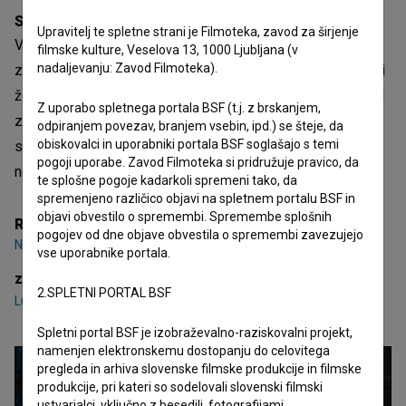
Sinopsis
Upravitelj te spletne strani je Filmoteka, zavod za širjenje
V dramatični pripovedi o političnem zakulisju spremljamo
filmske kulture, Veselova 13, 1000 Ljubljana (v
nadaljevanju: Zavod Filmoteka).
zelo priljubljenega predsednika države, ki za očimi javnosti
živi življenje polno drog in mladih deklet. Ko ga na eni imed
Z uporabo spletnega portala BSF (t.j. z brskanjem,
zabav štirinajst dni pred volitvami fotografirajo, zadolži
odpiranjem povezav, branjem vsebin, ipd.) se šteje, da
obiskovalci in uporabniki portala BSF soglašajo s temi
svojega svetovalca in zaupnika, da poskrbi, da fotografije
pogoji uporabe. Zavod Filmoteka si pridružuje pravico, da
ne pridejo v javnost.
te splošne pogoje kadarkoli spremeni tako, da
spremenjeno različico objavi na spletnem portalu BSF in
objavi obvestilo o spremembi. Spremembe splošnih
Režija
pogojev od dne objave obvestila o spremembi zavezujejo
Nik Jevšnik
vse uporabnike portala.
zasedba
2.SPLETNI PORTAL BSF
Ludvik Bagari
,
Toni Cahunek
,
Andrei Lenart
Spletni portal BSF je izobraževalno-raziskovalni projekt,
namenjen elektronskemu dostopanju do celovitega
pregleda in arhiva slovenske filmske produkcije in filmske
produkcije, pri kateri so sodelovali slovenski filmski
ustvarjalci, vključno z besedili, fotografijami,