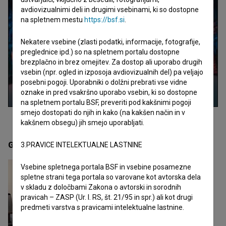
avdiovizualnimi deli in drugimi vsebinami, ki so dostopne
na spletnem mestu
https://bsf.si
.
Nekatere vsebine (zlasti podatki, informacije, fotografije,
preglednice ipd.) so na spletnem portalu dostopne
brezplačno in brez omejitev. Za dostop ali uporabo drugih
vsebin (npr. ogled in izposoja avdiovizualnih del) pa veljajo
posebni pogoji. Uporabniki o dolžni prebrati vse vidne
oznake in pred vsakršno uporabo vsebin, ki so dostopne
na spletnem portalu BSF, preveriti pod kakšnimi pogoji
smejo dostopati do njih in kako (na kakšen način in v
kakšnem obsegu) jih smejo uporabljati.
Galerija
(1)
3.PRAVICE INTELEKTUALNE LASTNINE
Vsebine spletnega portala BSF in vsebine posamezne
spletne strani tega portala so varovane kot avtorska dela
v skladu z določbami Zakona o avtorski in sorodnih
pravicah – ZASP (Ur. l. RS, št. 21/95 in spr.) ali kot drugi
predmeti varstva s pravicami intelektualne lastnine.