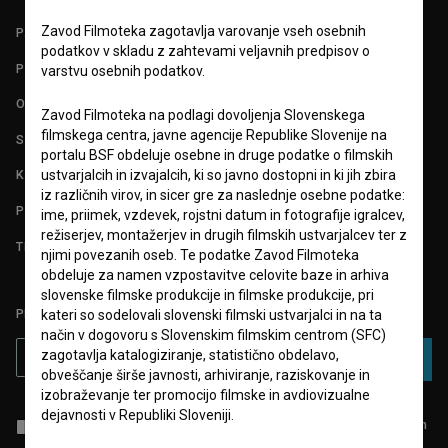
Zavod Filmoteka zagotavlja varovanje vseh osebnih
PARTNERJI
podatkov v skladu z zahtevami veljavnih predpisov o
POGOJI UPORABE
varstvu osebnih podatkov.
O PROJEKTU
Zavod Filmoteka na podlagi dovoljenja Slovenskega
filmskega centra, javne agencije Republike Slovenije na
STATISTIKA
portalu BSF obdeluje osebne in druge podatke o filmskih
ustvarjalcih in izvajalcih, ki so javno dostopni in ki jih zbira
KONTAKT
iz različnih virov, in sicer gre za naslednje osebne podatke:
POGOSTA VPRAŠANJA
ime, priimek, vzdevek, rojstni datum in fotografije igralcev,
režiserjev, montažerjev in drugih filmskih ustvarjalcev ter z
TEST FUNKCIONALNOSTI
njimi povezanih oseb. Te podatke Zavod Filmoteka
obdeluje za namen vzpostavitve celovite baze in arhiva
slovenske filmske produkcije in filmske produkcije, pri
PRIJAVITE SE NA BSF NOVIČNIK:
kateri so sodelovali slovenski filmski ustvarjalci in na ta
način v dogovoru s Slovenskim filmskim centrom (SFC)
zagotavlja katalogiziranje, statistično obdelavo,
PRIJAVA
obveščanje širše javnosti, arhiviranje, raziskovanje in
izobraževanje ter promocijo filmske in avdiovizualne
dejavnosti v Republiki Sloveniji.
Sprejemam
splošne pogoje
in dajem
soglasje
za zbiranje, hrambo in
obdelavo osebnih podatkov.