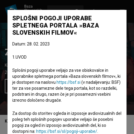
VPIŠI SE
EN
SPLOŠNI POGOJI UPORABE
SPLETNEGA PORTALA »BAZA
SLOVENSKIH FILMOV«
Datum: 28. 02. 2023
Zakulisje
1.UVOD
Kratki igrani film
9'
Splošni pogoji uporabe veljajo za vse obiskovalce in
2019
Slovenija
uporabnike spletnega portala »Baza slovenskih filmov«, ki
je dostopen na naslovu
https://bsf.si
(v nadaljevanju: BSF)
Želim si ogledati ta film
ter za vse posamezne dele tega portala, kot so razdelki,
podstrani in drugo, razen če je pri posamezni vsebini
izrecno določeno drugače.
Za dostop do storitev ogleda in izposoje avdiovizualnih del
poleg teh splošnih pogojev uporabe veljajo še posebni
Kazalo
pogoji za ogled in izposojo avdiovizualnih del, ki so
dostopni na:
https://bsf.si/sl/pogoji-uporabe/
.