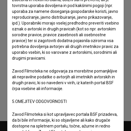
tovrstna uporaba dovoljena in pod kakšnimi pogoji (npr.
uporaba za namene doseganja gospodarske koristi, javno
reproduciranje, javno distribuiranje, javno prikazovanje,
ipd.). Uporabniki morajo vselej predhodno preveriti vsebino
oznak o avtorski in drugih pravicah (kot so npr. avtorskim
sorodne pravice, pravice zasebnosti ali osebnostne
pravice) ter si zagotoviti dodatna pojasnila oziroma vsa
potrebna dovoljenja avtorjev ali drugih imetnikov pravic za
uporabo vsebin, ki so varovane z avtorskimi, sorodnimi ali
drugimi pravicami.
Zavod Filmoteka ne odgovarja za morebitne pomanjkljive
Sprejemam
splošne pogoje
in dajem
soglasje
za
ali nepravilne podatke o avtorjih ali imetnikih avtorskih in
drugih pravic, ki so navedeni v virih, iz katerih portal BSF
zbiranje, hrambo in obdelavo osebnih podatkov.
črpa vsebine ali informacije.
5.OMEJITEV ODGOVORNOSTI
Zavod Filmoteka si kot upravljavec portala BSF prizadeva,
da bi bile informacije, ki so objavljene ali kako drugače
dostopne na spletnem portalu, točne, ažurne in redno