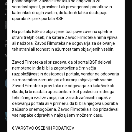
posodobljene. Zavod Filmoteka ne odgovarja za
© 2018-2026, Filmoteka,
verodostojnost, pravilnost ali preverjenost podatkov in
zavod za širjenje filmske kulture
katerihkoli drugih vsebin, do katerih lahko dostopajo
v7.151.0
uporabniki prek portala BSF.
Na portalu BSF so objavljene tudi povezave na spletne
strani tretjih oseb, na katere Zavod Filmoteka nima vpliva
info@filmoteka.si
ali nadzora, Zavod Filmoteka ne odgovarja za delovanje
Tehnična pomoč: podpora@bsf.si
teh strani ali točnost in ažurnost tam objavljenih vsebin.
Mednarodna številka ISSN 2670-787X
Zavod Filmoteka si prizadeva, da bi portal BSF deloval
nemoteno in da bi bila zagotovljena čim večja
Projekt sofinancira:
razpoložljivost in dostopnost portala, vendar ne odgovarja
za morebitno zamudo pri ažuriranju objavljenih vsebin.
Zavod Filmoteka prav tako ne odgovarja za kakršnokoli
škodo, ki bi nastala uporabnikom kot posledica rednega
tehničnega vzdrževanja, npr. zaradi začasnih napak v
delovanju portala ali v primeru, da bi bila njegova uporaba
začasno onemogočena. Zavod Filmoteka si bo prizadeval
vse napake odpraviti v najkrajšem možnem času.
6.VARSTVO OSEBNIH PODATKOV