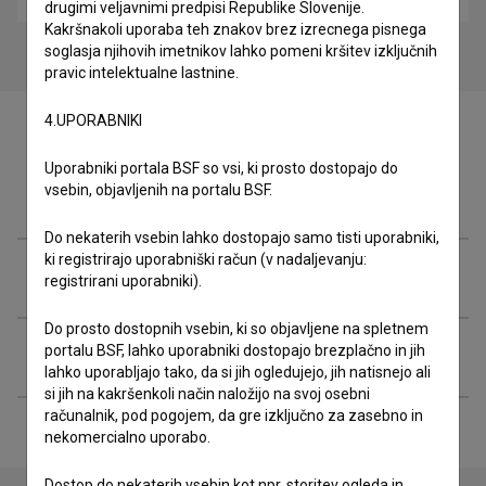
drugimi veljavnimi predpisi Republike Slovenije.
Kakršnakoli uporaba teh znakov brez izrecnega pisnega
soglasja njihovih imetnikov lahko pomeni kršitev izključnih
pravic intelektualne lastnine.
4.UPORABNIKI
Uporabniki portala BSF so vsi, ki prosto dostopajo do
vsebin, objavljenih na portalu BSF.
Zasedba
Do nekaterih vsebin lahko dostopajo samo tisti uporabniki,
ki registrirajo uporabniški račun (v nadaljevanju:
Ekipa
registrirani uporabniki).
Do prosto dostopnih vsebin, ki so objavljene na spletnem
portalu BSF, lahko uporabniki dostopajo brezplačno in jih
Razširjeni podatki
lahko uporabljajo tako, da si jih ogledujejo, jih natisnejo ali
si jih na kakršenkoli način naložijo na svoj osebni
računalnik, pod pogojem, da gre izključno za zasebno in
nekomercialno uporabo.
Dostop do nekaterih vsebin kot npr. storitev ogleda in