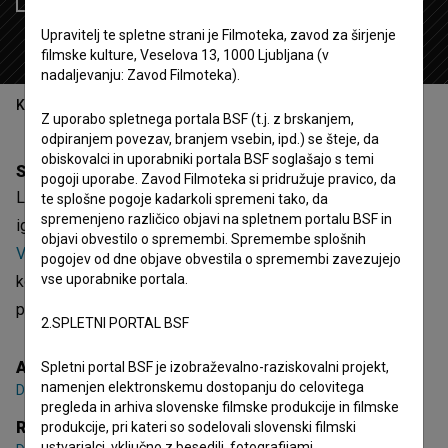
Upravitelj te spletne strani je Filmoteka, zavod za širjenje
filmske kulture, Veselova 13, 1000 Ljubljana (v
nadaljevanju: Zavod Filmoteka).
Kazalo
Z uporabo spletnega portala BSF (t.j. z brskanjem,
odpiranjem povezav, branjem vsebin, ipd.) se šteje, da
obiskovalci in uporabniki portala BSF soglašajo s temi
Sinopsis
pogoji uporabe. Zavod Filmoteka si pridružuje pravico, da
Licenca, ultrazvok in 6 ur sreče je 9. epizoda 3. sezone
te splošne pogoje kadarkoli spremeni tako, da
spremenjeno različico objavi na spletnem portalu BSF in
igrane serije
Vse punce mojga brata (2021)
. Nastopajo
Vid
objavi obvestilo o spremembi. Spremembe splošnih
Valič
,
Domen Valič
,
Ajda Smrekar
. Žanrsko je opredeljena
pogojev od dne objave obvestila o spremembi zavezujejo
vse uporabnike portala.
kot komedija. Režiser je
Dominik Mencej
. Nastala je v
produkciji
Sloboda
.
2.SPLETNI PORTAL BSF
Avtor serije
Spletni portal BSF je izobraževalno-raziskovalni projekt,
namenjen elektronskemu dostopanju do celovitega
Domen Valič
,
Vid Valič
pregleda in arhiva slovenske filmske produkcije in filmske
Režija
produkcije, pri kateri so sodelovali slovenski filmski
ustvarjalci, vključno z besedili, fotografijami,