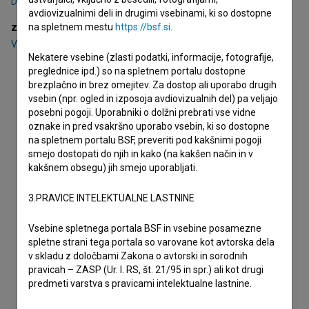
Dominik Mencej
avdiovizualnimi deli in drugimi vsebinami, ki so dostopne
zasedba
na spletnem mestu
https://bsf.si
.
Vid Valič
,
Domen Valič
,
Ajda Smrekar
Nekatere vsebine (zlasti podatki, informacije, fotografije,
preglednice ipd.) so na spletnem portalu dostopne
brezplačno in brez omejitev. Za dostop ali uporabo drugih
vsebin (npr. ogled in izposoja avdiovizualnih del) pa veljajo
posebni pogoji. Uporabniki o dolžni prebrati vse vidne
oznake in pred vsakršno uporabo vsebin, ki so dostopne
na spletnem portalu BSF, preveriti pod kakšnimi pogoji
smejo dostopati do njih in kako (na kakšen način in v
kakšnem obsegu) jih smejo uporabljati.
3.PRAVICE INTELEKTUALNE LASTNINE
Vsebine spletnega portala BSF in vsebine posamezne
spletne strani tega portala so varovane kot avtorska dela
v skladu z določbami Zakona o avtorski in sorodnih
pravicah – ZASP (Ur. l. RS, št. 21/95 in spr.) ali kot drugi
predmeti varstva s pravicami intelektualne lastnine.