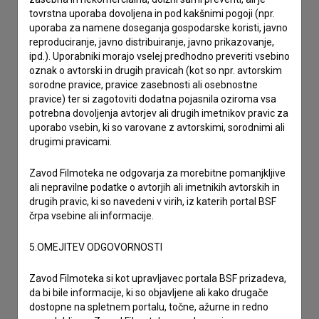
odzivov.
tovrstna uporaba dovoljena in pod kakšnimi pogoji (npr.
uporaba za namene doseganja gospodarske koristi, javno
reproduciranje, javno distribuiranje, javno prikazovanje,
imam vprašanje
ipd.). Uporabniki morajo vselej predhodno preveriti vsebino
oznak o avtorski in drugih pravicah (kot so npr. avtorskim
prijavljam napako
sorodne pravice, pravice zasebnosti ali osebnostne
želim dodati podatke
pravice) ter si zagotoviti dodatna pojasnila oziroma vsa
drugo
potrebna dovoljenja avtorjev ali drugih imetnikov pravic za
uporabo vsebin, ki so varovane z avtorskimi, sorodnimi ali
drugimi pravicami.
Zavod Filmoteka ne odgovarja za morebitne pomanjkljive
ali nepravilne podatke o avtorjih ali imetnikih avtorskih in
drugih pravic, ki so navedeni v virih, iz katerih portal BSF
črpa vsebine ali informacije.
5.OMEJITEV ODGOVORNOSTI
Zavod Filmoteka si kot upravljavec portala BSF prizadeva,
da bi bile informacije, ki so objavljene ali kako drugače
dostopne na spletnem portalu, točne, ažurne in redno