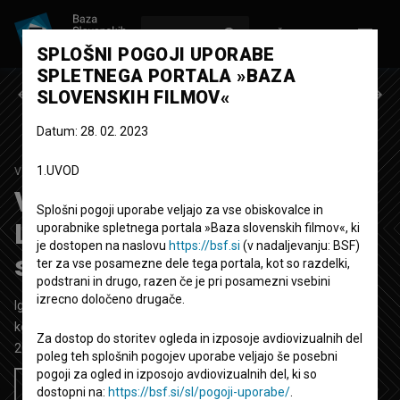
VPIŠI SE
EN
SPLOŠNI POGOJI UPORABE
SPLETNEGA PORTALA »BAZA
Prejšnja epizoda
Naslednja epizoda
SLOVENSKIH FILMOV«
Datum: 28. 02. 2023
1.UVOD
VSE PUNCE MOJGA BRATA
3. SEZONA
|
9. EPIZODA
Vse punce mojga brata:
Splošni pogoji uporabe veljajo za vse obiskovalce in
Licenca, ultrazvok in 6 ur
uporabnike spletnega portala »Baza slovenskih filmov«, ki
je dostopen na naslovu
https://bsf.si
(v nadaljevanju: BSF)
sreče
ter za vse posamezne dele tega portala, kot so razdelki,
podstrani in drugo, razen če je pri posamezni vsebini
izrecno določeno drugače.
Igrana TV epizoda
27' 10''
komedija
Za dostop do storitev ogleda in izposoje avdiovizualnih del
2023
Slovenija
poleg teh splošnih pogojev uporabe veljajo še posebni
pogoji za ogled in izposojo avdiovizualnih del, ki so
Želim si ogledati ta film
dostopni na:
https://bsf.si/sl/pogoji-uporabe/
.