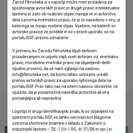
Zavod Filmoteka si v največji možni meri prizadeva za
spoštovanje avtorskih pravic in drugih pravic intelektualne
lastnine in zato ob vsakršni objavi navaja vir in avtorstvo
dela oziroma imetništvo pravic, če je to navedeno v viru, iz
katerega se črpajo vsebine objav. Vsebine, na katerih so
avtorske pravice že potekle in so v prosti uporabi, so na
portalu BSF izrecno označene.
V primeru, ko Zavodu Filmoteka kljub skrbnim
prizadevanjem ni uspelo najti vseh avtorjev oz. imetnikov
pravic, morebitne imetnike pravic na objavljenih delih
vljudno prosimo, da se nam zglasijo na naslovu
info@filmoteka.net, da bomo lahko ustrezno uredili
prenos avtorskih pravic za uporabo njihovega dela na
portalu BSF. Prav tako nas na istem naslovu obvestite, če
opazite, da je posamezna navedba avtorstva ali vira
pomanjkljiva ali nepravilna.
Logotipi in drugi identifikacijski znaki, ki so objavljeni na
Oglejte si
spletnem portalu BSF, so lahko varovani kot blagovne
oziroma storitvene znamke v skladu z Zakonom o
industrijski lastnini – ZIL-1 (Ur. l. RS, št. 51/06 in spr.) in