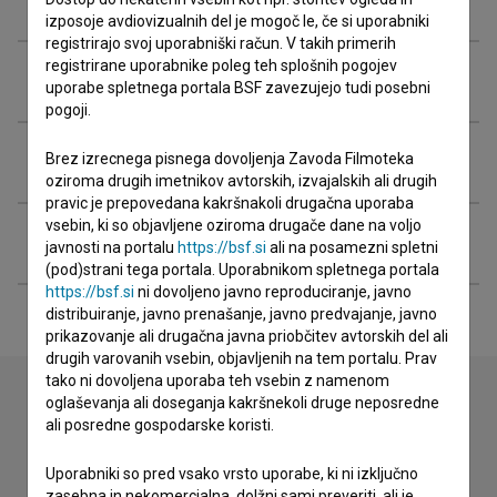
Zasedba
izposoje avdiovizualnih del je mogoč le, če si uporabniki
registrirajo svoj uporabniški račun. V takih primerih
registrirane uporabnike poleg teh splošnih pogojev
Ekipa
uporabe spletnega portala BSF zavezujejo tudi posebni
pogoji.
Organizacije
Brez izrecnega pisnega dovoljenja Zavoda Filmoteka
oziroma drugih imetnikov avtorskih, izvajalskih ali drugih
pravic je prepovedana kakršnakoli drugačna uporaba
vsebin, ki so objavljene oziroma drugače dane na voljo
Razširjeni podatki
javnosti na portalu
https://bsf.si
ali na posamezni spletni
(pod)strani tega portala. Uporabnikom spletnega portala
https://bsf.si
ni dovoljeno javno reproduciranje, javno
distribuiranje, javno prenašanje, javno predvajanje, javno
prikazovanje ali drugačna javna priobčitev avtorskih del ali
drugih varovanih vsebin, objavljenih na tem portalu. Prav
tako ni dovoljena uporaba teh vsebin z namenom
oglaševanja ali doseganja kakršnekoli druge neposredne
ali posredne gospodarske koristi.
Stik z uredništvom
Spoštovani, s pomočjo spodnjega obrazca lahko stopite v
Uporabniki so pred vsako vrsto uporabe, ki ni izključno
stik z uredništvom Baze slovenskih filmov. Veseli bomo vaših
zasebna in nekomercialna, dolžni sami preveriti, ali je