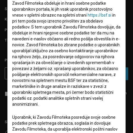
Zavod Filmoteka obdeluje in hrani osebne podatke
STATISTIKA
uporabnikov portala, ki jih vsak uporabnik prostovoljno
vnese v spletni obrazec na spletni strani
https://bsf.si
in
KONTAKT
pri tem poda svojo izrecno privolitev za obdelavo
podatkov. S tem uporabnik Zavodu Filmoteka dovoljuje, da
POGOSTA VPRAŠANJA
obdeluje in hrani njegove osebne podatke ter da mu na
navedeni e-naslov občasno ali redno pošilja obvestila in e-
TEST FUNKCIONALNOSTI
novice. Zavod Filmoteka bo zbrane podatke o uporabnikih
uporabljal izključno za osebno kontaktiranje uporabnikov
na njihovo željo, za posredovanje odgovorov na njihova
PRIJAVITE SE NA BSF NOVIČNIK:
vprašanja in za obveščanje o izvedenih spremembah v
povezavi z željami oz. vprašanji uporabnikov, za občasno
PRIJAVA
pošiljanje elektronskih sporočil nekomercialne narave, z
novostmi na spletnem mestu BSF ter za statistične,
marketinške in druge analize in raziskave v zvezi z
uporabniki spletnega mesta, pri čemer bodo statistični
Sprejemam
splošne pogoje
in dajem
soglasje
za zbiranje, hrambo in
obdelavo osebnih podatkov.
podatki oz. podatki analitike spletnih strani vselej
anonimizirani.
Uporabnik, ki Zavodu Filmoteka posreduje svoje osebne
Sledite nam na:
podatke prek spletnega obrazca, soglaša in dovoljuje
Zavodu Filmoteka, da uporablja elektronski poštni naslov