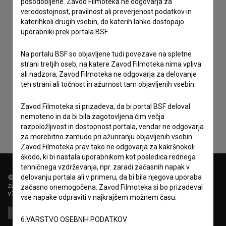
posodobljene. Zavod Filmoteka ne odgovarja za
verodostojnost, pravilnost ali preverjenost podatkov in
katerihkoli drugih vsebin, do katerih lahko dostopajo
uporabniki prek portala BSF.
Na portalu BSF so objavljene tudi povezave na spletne
strani tretjih oseb, na katere Zavod Filmoteka nima vpliva
ali nadzora, Zavod Filmoteka ne odgovarja za delovanje
Sprejemam
splošne pogoje
in dajem
soglasje
za
teh strani ali točnost in ažurnost tam objavljenih vsebin.
zbiranje, hrambo in obdelavo osebnih podatkov.
Zavod Filmoteka si prizadeva, da bi portal BSF deloval
nemoteno in da bi bila zagotovljena čim večja
razpoložljivost in dostopnost portala, vendar ne odgovarja
za morebitno zamudo pri ažuriranju objavljenih vsebin.
Zavod Filmoteka prav tako ne odgovarja za kakršnokoli
škodo, ki bi nastala uporabnikom kot posledica rednega
tehničnega vzdrževanja, npr. zaradi začasnih napak v
delovanju portala ali v primeru, da bi bila njegova uporaba
© 2018-2026, Filmoteka,
zavod za širjenje filmske kulture
začasno onemogočena. Zavod Filmoteka si bo prizadeval
v7.151.0
vse napake odpraviti v najkrajšem možnem času.
6.VARSTVO OSEBNIH PODATKOV