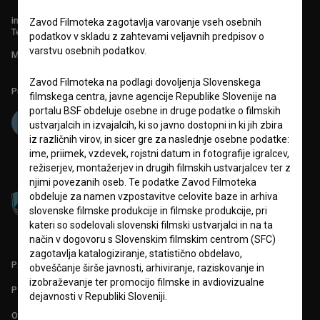
info@filmoteka.si
Zavod Filmoteka zagotavlja varovanje vseh osebnih
Tehnična pomoč: podpora@bsf.si
podatkov v skladu z zahtevami veljavnih predpisov o
varstvu osebnih podatkov.
Mednarodna številka ISSN 2670-787X
Zavod Filmoteka na podlagi dovoljenja Slovenskega
Projekt sofinancira:
filmskega centra, javne agencije Republike Slovenije na
portalu BSF obdeluje osebne in druge podatke o filmskih
ustvarjalcih in izvajalcih, ki so javno dostopni in ki jih zbira
iz različnih virov, in sicer gre za naslednje osebne podatke:
ime, priimek, vzdevek, rojstni datum in fotografije igralcev,
režiserjev, montažerjev in drugih filmskih ustvarjalcev ter z
njimi povezanih oseb. Te podatke Zavod Filmoteka
obdeluje za namen vzpostavitve celovite baze in arhiva
slovenske filmske produkcije in filmske produkcije, pri
kateri so sodelovali slovenski filmski ustvarjalci in na ta
način v dogovoru s Slovenskim filmskim centrom (SFC)
zagotavlja katalogiziranje, statistično obdelavo,
PARTNERJI
obveščanje širše javnosti, arhiviranje, raziskovanje in
izobraževanje ter promocijo filmske in avdiovizualne
POGOJI UPORABE
dejavnosti v Republiki Sloveniji.
O PROJEKTU