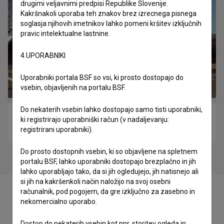
drugimi veljavnimi predpisi Republike Slovenije.
Kakršnakoli uporaba teh znakov brez izrecnega pisnega
soglasja njihovih imetnikov lahko pomeni kršitev izključnih
pravic intelektualne lastnine.
4.UPORABNIKI
Uporabniki portala BSF so vsi, ki prosto dostopajo do
vsebin, objavljenih na portalu BSF.
Do nekaterih vsebin lahko dostopajo samo tisti uporabniki,
Dan ljubezni: Epizoda 2 (2009)
ki registrirajo uporabniški račun (v nadaljevanju:
komedija
registrirani uporabniki).
Do prosto dostopnih vsebin, ki so objavljene na spletnem
portalu BSF, lahko uporabniki dostopajo brezplačno in jih
lahko uporabljajo tako, da si jih ogledujejo, jih natisnejo ali
si jih na kakršenkoli način naložijo na svoj osebni
računalnik, pod pogojem, da gre izključno za zasebno in
nekomercialno uporabo.
Dostop do nekaterih vsebin kot npr. storitev ogleda in