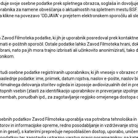
duje svoje osebne podatke prek spletnega obrazca, soglaša in dovoljuj
uporabnika za namene obveščanja o aktualnostih na spletnem mestu BSF.
 da klikne na povezavo ‘ODJAVA’ v prejetem elektronskem sporočilu ali s
ERJI
PRIJAVITE SE NA BSF NOVIČNIK:
a Zavod Filmoteka podatke, ki jih je uporabnik posredoval prek kontaktn
PRIJAV
jemati e-poštnih sporočil. Ostale podatke lahko Zavod Filmoteka hrani, d
I UPORABE
rani, nato pa jih mora trajno izbrisati ali učinkovito anonimizirati, tak
bnikom.
Sprejemam
splošne pogoje
in dajem
soglasje
za
zbiranje, hrambo in obdelavo osebnih podatkov.
JEKTU
 tudi osebne podatke registriranih uporabnikov, ki jih vnesejo v obraze
aslednje podatke: ime, priimek, datum rojstva, naslov e-pošte, naslov biva
imalnega delovanja storitev ogleda in izposoje avdiovizualnih del in p
pnih vsebin (zlasti za identifikacijo uporabnikov in preverjanje izpolnje
TIKA
remembah, ponudbah ipd., za zagotavljanje regijsko omejenega dostopa
KT
sebnih podatkov Zavod Filmoteka uporablja vsa potrebna tehnološka in o
torov in informacijske opreme, redno posodabljanje in vzdrževanje str
in gesel), s katerimi preprečuje nepooblaščen dostop, uporabo, uničen
TA
podatkov ter zagotavlja ustrezno varstvo pravic posameznikov, na kate