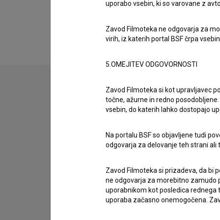
uporabo vsebin, ki so varovane z avto
Razširjeni podatki
Zavod Filmoteka ne odgovarja za moreb
virih, iz katerih portal BSF črpa vsebin
5.OMEJITEV ODGOVORNOSTI
Zavod Filmoteka si kot upravljavec po
točne, ažurne in redno posodobljene. 
Stik z uredništvom
vsebin, do katerih lahko dostopajo up
Spoštovani, s pomočjo spodnjega obrazca lahko sto
Na portalu BSF so objavljene tudi pov
imam vprašanje
odgovarja za delovanje teh strani ali 
prijavljam napako
Zavod Filmoteka si prizadeva, da bi p
želim dodati podatke
ne odgovarja za morebitno zamudo pri
drugo
uporabnikom kot posledica rednega te
uporaba začasno onemogočena. Zavod