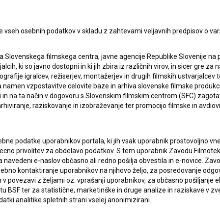
e vseh osebnih podatkov v skladu z zahtevami veljavnih predpisov o va
a Slovenskega filmskega centra, javne agencije Republike Slovenije na 
alcih, ki so javno dostopni in ki jih zbira iz različnih virov, in sicer gre 
ografije igralcev, režiserjev, montažerjev in drugih filmskih ustvarjalcev 
amen vzpostavitve celovite baze in arhiva slovenske filmske produkcije 
ci in na ta način v dogovoru s Slovenskim filmskim centrom (SFC) zagotavl
rhiviranje, raziskovanje in izobraževanje ter promocijo filmske in avdiov
bne podatke uporabnikov portala, ki jih vsak uporabnik prostovoljno vnes
lasje
za zbiranje, hrambo in obdelavo osebnih
recno privolitev za obdelavo podatkov. S tem uporabnik Zavodu Filmoteka
navedeni e-naslov občasno ali redno pošilja obvestila in e-novice. Za
osebno kontaktiranje uporabnikov na njihovo željo, za posredovanje odgo
povezavi z željami oz. vprašanji uporabnikov, za občasno pošiljanje e
 BSF ter za statistične, marketinške in druge analize in raziskave v zve
atki analitike spletnih strani vselej anonimizirani.