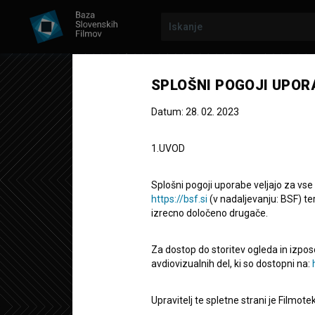
SPLOŠNI POGOJI UPOR
Datum: 28. 02. 2023
1.UVOD
Splošni pogoji uporabe veljajo za vse
https://bsf.si
(v nadaljevanju: BSF) te
izrecno določeno drugače.
Za dostop do storitev ogleda in izpos
Trije
avdiovizualnih del, ki so dostopni na:
Upravitelj te spletne strani je Filmot
Kratki dokumentarni film
39'