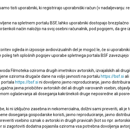
mo tisti uporabniki, ki registrirajo uporabniški račun (v nadaljevanju: reg
vljene na spletnem portalu BSF, lahko uporabniki dostopajo brezplačno in 
V deželi herojev (2014)
 kakršenkoli način naložijo na svoj osebni računalnik, pod pogojem, da gre 
oritev ogleda in izposoje avdiovizualnih del je mogoč le, če si uporabniki 
ke poleg teh splošnih pogojev uporabe spletnega portala BSF zavezujejo 
voda Filmoteka oziroma drugih imetnikov avtorskih, izvajalskih ali drug
ljene oziroma drugače dane na voljo javnosti na portalu
https://bsf.si
ali
 portala
https://bsf.si
ni dovoljeno javno reproduciranje, javno distribuir
ugačna javna priobčitev avtorskih del ali drugih varovanih vsebin, objavlj
nom oglaševanja ali doseganja kakršnekoli druge neposredne ali posre
, ki ni izključno zasebna in nekomercialna, dolžni sami preveriti, ali je
ne doseganja gospodarske koristi, javno reproduciranje, javno distribuir
everiti vsebino oznak o avtorski in drugih pravicah (kot so npr. avtorsk
r si zagotoviti dodatna pojasnila oziroma vsa potrebna dovoljenja avtorj