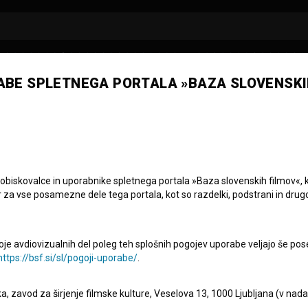
ABE SPLETNEGA PORTALA »BAZA SLOVENSKI
 obiskovalce in uporabnike spletnega portala »Baza slovenskih filmov«, 
r za vse posamezne dele tega portala, kot so razdelki, podstrani in drug
oje avdiovizualnih del poleg teh splošnih pogojev uporabe veljajo še pos
https://bsf.si/sl/pogoji-uporabe/
.
eka, zavod za širjenje filmske kulture, Veselova 13, 1000 Ljubljana (v nad