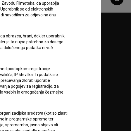
Deli
e Zavodu Filmoteka, da uporablja
 Uporabnik se od elektronskih
ledi navodilom za odjavo na dnu
Sledite nam na:
ega obrazca, hrani, dokler uporabnik
A
okler je to nujno potrebno za dosego
o da določenega podatka ni več
c med postopkom registracije
lišča, IP številka. Ti podatki so
reprečevanja zlorab uporabe
vanja pogojev za registracijo, za
 do vsebin in omogočanja čezmejne
RSS novice
RSS dogodki
rganizacijska sredstva (kot so zlasti
ojne in programske opreme ter
je, spremembo, javno objavo ali
Podprite nas z donacijo na
re se osebni podatki nanašajo.