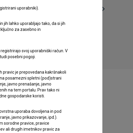
istrirani uporabniki).
jih lahko uporabljajo tako, da si jih
Prečkanje Islandije (2016)
Ži
izključno za zasebno in
potopisni
registrirajo svoj uporabniški račun. V
tudi posebni pogoji.
ih pravic je prepovedana kakršnakoli
 na posamezni spletni (pod)strani
anje, javno prenašanje, javno
enih na tem portalu. Prav tako ni
dne gospodarske koristi.
 tovrstna uporaba dovoljena in pod
anje, javno prikazovanje, ipd.).
im sorodne pravice, pravice
ev ali drugih imetnikov pravic za