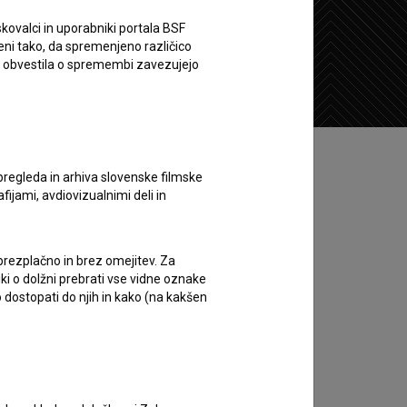
kovalci in uporabniki portala BSF
eni tako, da spremenjeno različico
Želim si ogledati ta film
e obvestila o spremembi zavezujejo
pregleda in arhiva slovenske filmske
afijami, avdiovizualnimi deli in
 brezplačno in brez omejitev. Za
iki o dolžni prebrati vse vidne oznake
 dostopati do njih in kako (na kakšen