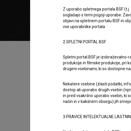
2012
Slovenija
Z uporabo spletnega portala BSF (t.j.
soglašajo s temi pogoji uporabe. Zavo
objavi na spletnem portalu BSF in o
vse uporabnike portala.
2.SPLETNI PORTAL BSF
Kazalo
Spletni portal BSF je izobraževalno-
produkcije in filmske produkcije, pri ka
Sinopsis
drugimi vsebinami, ki so dostopne 
Trije je slovenski kratki dokumentarni film. 
Borko Radešček
.
Nekatere vsebine (zlasti podatki, inf
dostop ali uporabo drugih vsebin (npr.
in pred vsakršno uporabo vsebin, ki s
Režija
način in v kakšnem obsegu) jih smejo 
Borko Radešček
zasedba
3.PRAVICE INTELEKTUALNE LASTNI
Ivo Belec
,
Karpo Godina
,
Ivan Marinček