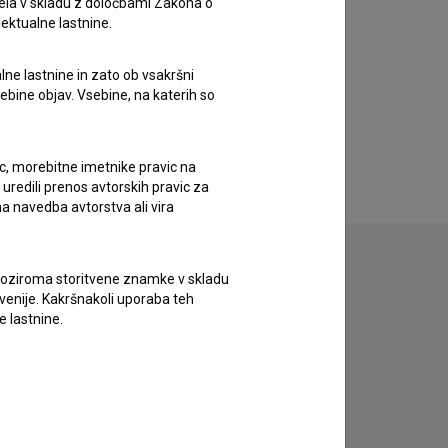
ela v skladu z določbami Zakona o
lektualne lastnine.
lne lastnine in zato ob vsakršni
sebine objav. Vsebine, na katerih so
ic, morebitne imetnike pravic na
uredili prenos avtorskih pravic za
a navedba avtorstva ali vira
vne oziroma storitvene znamke v skladu
lovenije. Kakršnakoli uporaba teh
e lastnine.