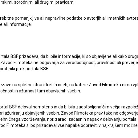
rskimi, sorodnimi ali drugimi pravicami.
itne pomanjkljive ali nepravilne podatke o avtorjih ali imetnikih avtorsk
e ali informacije.
rtala BSF prizadeva, da bi bile informacije, ki so objavljene ali kako dr
Zavod Filmoteka ne odgovarja za verodostojnost, pravilnost ali preverje
orabniki prek portala BSF.
pite v stik z uredništvom Baze slovenskih filmov. Veseli bomo vaših od
ezave na spletne strani tretjih oseb, na katere Zavod Filmoteka nima vp
točnost in ažurnost tam objavljenih vsebin.
ortal BSF deloval nemoteno in da bi bila zagotovljena čim večja razpolož
 ažuriranju objavljenih vsebin. Zavod Filmoteka prav tako ne odgovarja 
hničnega vzdrževanja, npr. zaradi začasnih napak v delovanju portala ali
 Filmoteka si bo prizadeval vse napake odpraviti v najkrajšem možn