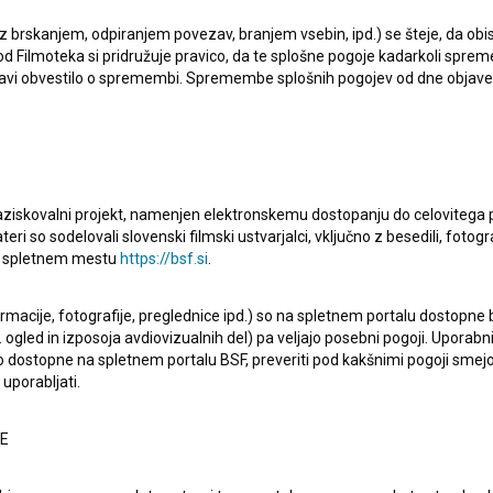
 z brskanjem, odpiranjem povezav, branjem vsebin, ipd.) se šteje, da obis
d Filmoteka si pridružuje pravico, da te splošne pogoje kadarkoli sprem
bjavi obvestilo o spremembi. Spremembe splošnih pogojev od dne objav
raziskovalni projekt, namenjen elektronskemu dostopanju do celovitega 
teri so sodelovali slovenski filmski ustvarjalci, vključno z besedili, fotogr
na spletnem mestu
https://bsf.si
.
Nastopajo
Ivo Belec
,
Karpo Godina
,
Ivan Marinček
. Režiser je
ormacije, fotografije, preglednice ipd.) so na spletnem portalu dostopne
 ogled in izposoja avdiovizualnih del) pa veljajo posebni pogoji. Uporabn
o dostopne na spletnem portalu BSF, preveriti pod kakšnimi pogoji smejo
uporabljati.
NE