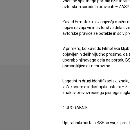
Vsebine spletnega portala BSF in vs
avtorski in sorodnih pravicah – ZASP (U
Zavod Filmoteka si v največji možni m
objavi navaja vir in avtorstvo dela oz
avtorske pravice že potekle in so v p
V primeru, ko Zavodu Filmoteka kljub
objavljenih delih vljudno prosimo, da
uporabo njihovega dela na portalu BS
pomanjkljiva ali nepravilna.
Logotipi in drugi identifikacijski zna
z Zakonom o industrijski lastnini – ZIL
znakov brez izrecnega pisnega soglasj
4.UPORABNIKI
Uporabniki portala BSF so vsi, ki pros