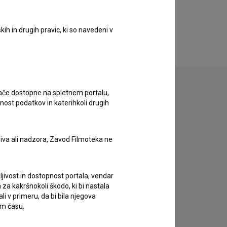
ih in drugih pravic, ki so navedeni v
ugače dostopne na spletnem portalu,
nost podatkov in katerihkoli drugih
zivov.
liva ali nadzora, Zavod Filmoteka ne
ljivost in dostopnost portala, vendar
za kakršnokoli škodo, ki bi nastala
 v primeru, da bi bila njegova
em času.