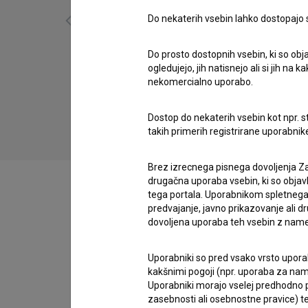
Do nekaterih vsebin lahko dostopajo sa
Do prosto dostopnih vsebin, ki so obja
Delitve (2003)
ogledujejo, jih natisnejo ali si jih na
zgodovinski
nekomercialno uporabo.
Dostop do nekaterih vsebin kot npr. st
takih primerih registrirane uporabni
Brez izrecnega pisnega dovoljenja Za
drugačna uporaba vsebin, ki so objav
tega portala. Uporabnikom spletnega
predvajanje, javno prikazovanje ali dr
dovoljena uporaba teh vsebin z name
Zasedba
Uporabniki so pred vsako vrsto uporabe
kakšnimi pogoji (npr. uporaba za name
Ekipa
Uporabniki morajo vselej predhodno pr
zasebnosti ali osebnostne pravice) te