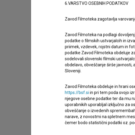
6.VARSTVO OSEBNIH PODATKOV
Zavod Filmoteka zagotavlja varovanj
Zavod Filmoteka na podlagi dovoljenj
podatke o filmskih ustvarjalcih in izvaj
priimek, vzdevek, rojstni datum in fot
podatke Zavod Filmoteka obdeluje za n
sodelovali slovenski filmski ustvarjal
obdelavo, obveščanje širše javnosti, a
Sloveniji.
Zavod Filmoteka obdeluje in hrani ose
Sprejemam
splošne pogoje
in dajem
sog
https://bsf.si
in pri tem poda svojo iz
njegove osebne podatke ter da mu na 
podatkov.
uporabnikih uporabljal izključno za 
obveščanje o izvedenih spremembah v 
narave, z novostmi na spletnem mestu
čemer bodo statistični podatki oz. pod