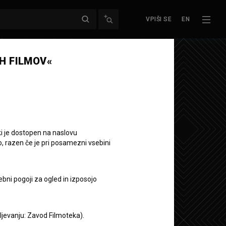
VPIŠI SE
EN
H FILMOV«
ki je dostopen na naslovu
o, razen če je pri posamezni vsebini
ebni pogoji za ogled in izposojo
aljevanju: Zavod Filmoteka).