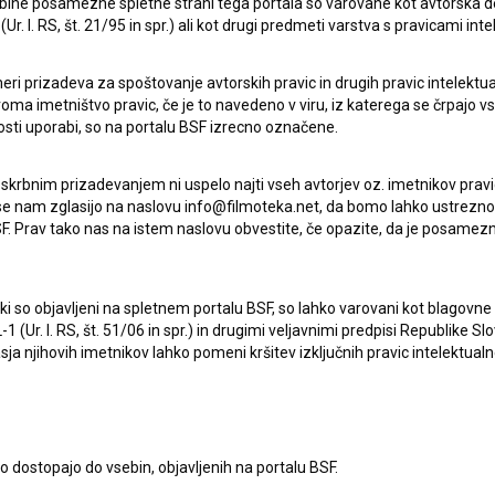
ebine posamezne spletne strani tega portala so varovane kot avtorska d
r. l. RS, št. 21/95 in spr.) ali kot drugi predmeti varstva s pravicami inte
eri prizadeva za spoštovanje avtorskih pravic in drugih pravic intelektua
iroma imetništvo pravic, če je to navedeno v viru, iz katerega se črpajo v
rosti uporabi, so na portalu BSF izrecno označene.
 skrbnim prizadevanjem ni uspelo najti vseh avtorjev oz. imetnikov prav
 se nam zglasijo na naslovu info@filmoteka.net, da bomo lahko ustrezno 
F. Prav tako nas na istem naslovu obvestite, če opazite, da je posamezn
ki, ki so objavljeni na spletnem portalu BSF, so lahko varovani kot blago
Oglejte si
-1 (Ur. l. RS, št. 51/06 in spr.) in drugimi veljavnimi predpisi Republike S
a njihovih imetnikov lahko pomeni kršitev izključnih pravic intelektualn
to dostopajo do vsebin, objavljenih na portalu BSF.