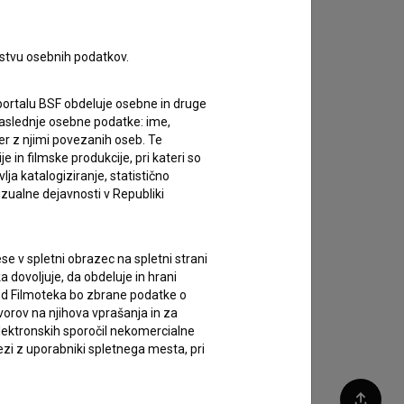
rstvu osebnih podatkov.
portalu BSF obdeluje osebne in druge
za naslednje osebne podatke: ime,
ter z njimi povezanih oseb. Te
in filmske produkcije, pri kateri so
ja katalogiziranje, statistično
izualne dejavnosti v Republiki
e v spletni obrazec na spletni strani
 dovoljuje, da obdeluje in hrani
vod Filmoteka bo zbrane podatke o
vorov na njihova vprašanja in za
lektronskih sporočil nekomercialne
zi z uporabniki spletnega mesta, pri