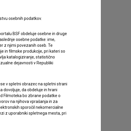
zivov.
rstvu osebnih podatkov.
portalu BSF obdeluje osebne in druge
za naslednje osebne podatke: ime,
ter z njimi povezanih oseb. Te
in filmske produkcije, pri kateri so
ja katalogiziranje, statistično
izualne dejavnosti v Republiki
e v spletni obrazec na spletni strani
 dovoljuje, da obdeluje in hrani
vod Filmoteka bo zbrane podatke o
vorov na njihova vprašanja in za
lektronskih sporočil nekomercialne
zi z uporabniki spletnega mesta, pri