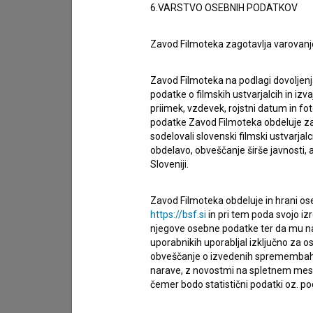
Spoštovani, s pomočjo spodnjega obrazca lahko sto
6.VARSTVO OSEBNIH PODATKOV
imam vprašanje
Zavod Filmoteka zagotavlja varovanj
prijavljam napako
Zavod Filmoteka na podlagi dovoljenj
želim dodati podatke
podatke o filmskih ustvarjalcih in izvaj
drugo
priimek, vzdevek, rojstni datum in fot
podatke Zavod Filmoteka obdeluje za n
sodelovali slovenski filmski ustvarjal
obdelavo, obveščanje širše javnosti, a
Sloveniji.
Zavod Filmoteka obdeluje in hrani ose
https://bsf.si
in pri tem poda svojo iz
njegove osebne podatke ter da mu na 
uporabnikih uporabljal izključno za 
obveščanje o izvedenih spremembah v 
narave, z novostmi na spletnem mestu
čemer bodo statistični podatki oz. pod