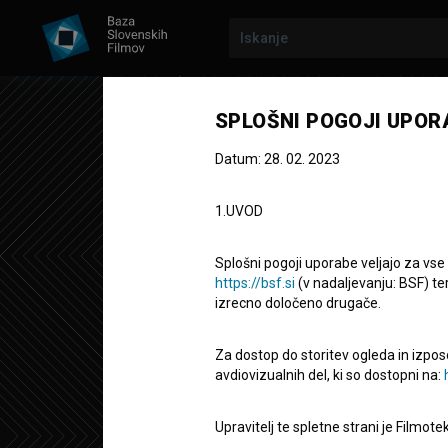
SPLOŠNI POGOJI UPOR
Datum: 28. 02. 2023
1.UVOD
Splošni pogoji uporabe veljajo za vse
https://bsf.si
(v nadaljevanju: BSF) te
izrecno določeno drugače.
Za dostop do storitev ogleda in izpos
Srp
avdiovizualnih del, ki so dostopni na:
Upravitelj te spletne strani je Filmot
Kratki dokumentarni film
14' 1''