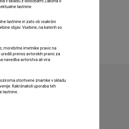
ela v skladu z določbami Zakona o
lektualne lastnine.
lne lastnine in zato ob vsakršni
sebine objav. Vsebine, na katerih so
ic, morebitne imetnike pravic na
uredili prenos avtorskih pravic za
a navedba avtorstva ali vira
vne oziroma storitvene znamke v skladu
lovenije. Kakršnakoli uporaba teh
e lastnine.