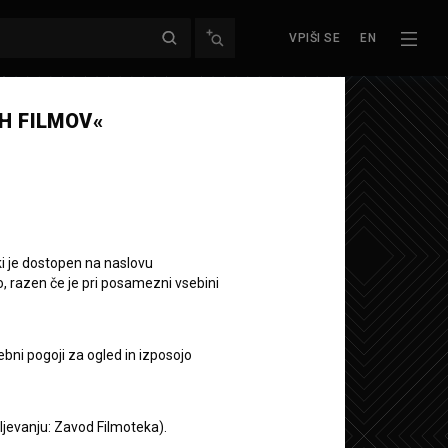
VPIŠI SE
EN
H FILMOV«
ki je dostopen na naslovu
o, razen če je pri posamezni vsebini
ebni pogoji za ogled in izposojo
aljevanju: Zavod Filmoteka).