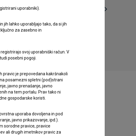
istrirani uporabniki).
jih lahko uporabljajo tako, da si jih
Fant, pobratim smrti 2 (2012)
Fil
izključno za zasebno in
registrirajo svoj uporabniški račun. V
tudi posebni pogoji.
ih pravic je prepovedana kakršnakoli
 na posamezni spletni (pod)strani
anje, javno prenašanje, javno
enih na tem portalu. Prav tako ni
dne gospodarske koristi.
 tovrstna uporaba dovoljena in pod
anje, javno prikazovanje, ipd.).
im sorodne pravice, pravice
ev ali drugih imetnikov pravic za