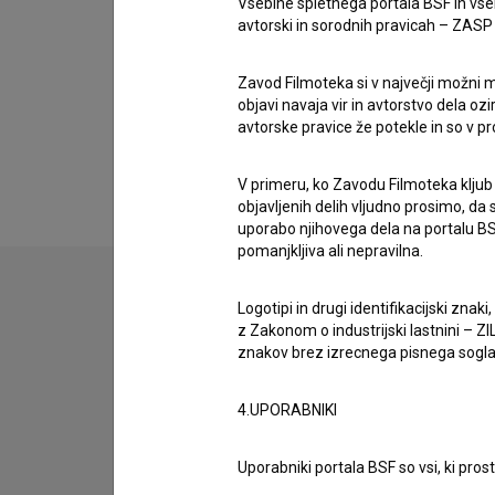
Vsebine spletnega portala BSF in vs
Nino de Gleria
,
Gojmir Lešnjak
,
Tadej Pogačar
avtorski in sorodnih pravicah – ZASP (U
Nagrade
2 nagradi
Zavod Filmoteka si v največji možni m
objavi navaja vir in avtorstvo dela oz
avtorske pravice že potekle in so v p
V primeru, ko Zavodu Filmoteka kljub
objavljenih delih vljudno prosimo, da
uporabo njihovega dela na portalu BS
pomanjkljiva ali nepravilna.
Logotipi in drugi identifikacijski zna
z Zakonom o industrijski lastnini – ZIL
znakov brez izrecnega pisnega soglasj
4.UPORABNIKI
Uporabniki portala BSF so vsi, ki pros