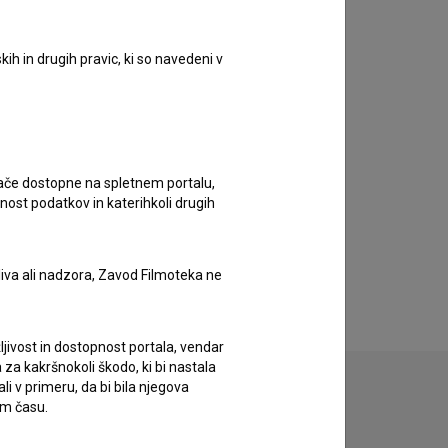
ih in drugih pravic, ki so navedeni v
ugače dostopne na spletnem portalu,
nost podatkov in katerihkoli drugih
liva ali nadzora, Zavod Filmoteka ne
ljivost in dostopnost portala, vendar
za kakršnokoli škodo, ki bi nastala
 v primeru, da bi bila njegova
em času.