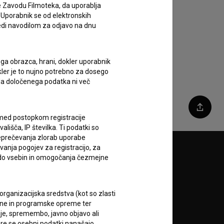
e Zavodu Filmoteka, da uporablja
 Uporabnik se od elektronskih
ledi navodilom za odjavo na dnu
ega obrazca, hrani, dokler uporabnik
okler je to nujno potrebno za dosego
o da določenega podatka ni več
Deli
c med postopkom registracije
lišča, IP številka. Ti podatki so
reprečevanja zlorab uporabe
vanja pogojev za registracijo, za
Sledite nam na:
 do vsebin in omogočanja čezmejne
A
rganizacijska sredstva (kot so zlasti
ojne in programske opreme ter
je, spremembo, javno objavo ali
re se osebni podatki nanašajo.