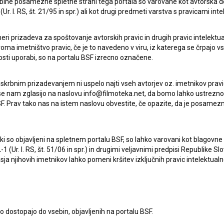
ebine posamezne spletne strani tega portala so varovane kot avtorska d
r. l. RS, št. 21/95 in spr.) ali kot drugi predmeti varstva s pravicami inte
eri prizadeva za spoštovanje avtorskih pravic in drugih pravic intelektua
iroma imetništvo pravic, če je to navedeno v viru, iz katerega se črpajo v
rosti uporabi, so na portalu BSF izrecno označene.
 skrbnim prizadevanjem ni uspelo najti vseh avtorjev oz. imetnikov prav
 se nam zglasijo na naslovu info@filmoteka.net, da bomo lahko ustrezno 
F. Prav tako nas na istem naslovu obvestite, če opazite, da je posamezn
ki, ki so objavljeni na spletnem portalu BSF, so lahko varovani kot blago
Oglejte si
-1 (Ur. l. RS, št. 51/06 in spr.) in drugimi veljavnimi predpisi Republike S
a njihovih imetnikov lahko pomeni kršitev izključnih pravic intelektualn
to dostopajo do vsebin, objavljenih na portalu BSF.