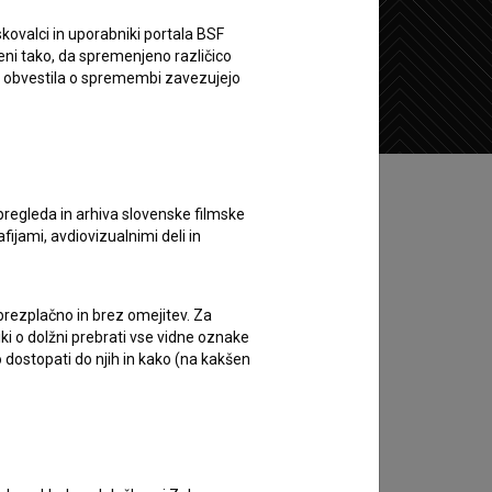
kovalci in uporabniki portala BSF
eni tako, da spremenjeno različico
Želim si ogledati ta film
e obvestila o spremembi zavezujejo
pregleda in arhiva slovenske filmske
afijami, avdiovizualnimi deli in
 brezplačno in brez omejitev. Za
iki o dolžni prebrati vse vidne oznake
 dostopati do njih in kako (na kakšen