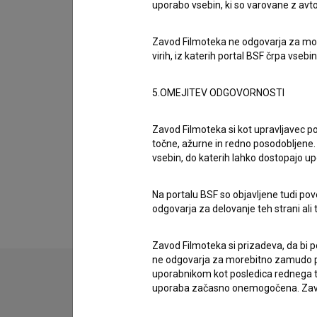
uporabo vsebin, ki so varovane z avto
Organizacije
Zavod Filmoteka ne odgovarja za moreb
virih, iz katerih portal BSF črpa vsebin
Nagrade in nominacije
5.OMEJITEV ODGOVORNOSTI
Projekcije
Zavod Filmoteka si kot upravljavec po
točne, ažurne in redno posodobljene. 
vsebin, do katerih lahko dostopajo up
Razširjeni podatki
Na portalu BSF so objavljene tudi pov
odgovarja za delovanje teh strani ali 
Zavod Filmoteka si prizadeva, da bi p
ne odgovarja za morebitno zamudo pri
uporabnikom kot posledica rednega te
uporaba začasno onemogočena. Zavod
Stik z uredništvom