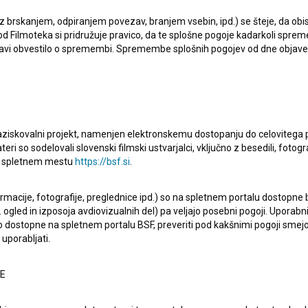
 z brskanjem, odpiranjem povezav, branjem vsebin, ipd.) se šteje, da obis
d Filmoteka si pridružuje pravico, da te splošne pogoje kadarkoli sprem
bjavi obvestilo o spremembi. Spremembe splošnih pogojev od dne objav
raziskovalni projekt, namenjen elektronskemu dostopanju do celovitega 
teri so sodelovali slovenski filmski ustvarjalci, vključno z besedili, fotogr
na spletnem mestu
https://bsf.si
.
entarni film. Nastopajo
Nino de Gleria
,
Gojmir Lešnjak
,
tal je v produkciji
UL AGRFT - Akademija za gledališče,
ormacije, fotografije, preglednice ipd.) so na spletnem portalu dostopne
 ogled in izposoja avdiovizualnih del) pa veljajo posebni pogoji. Uporabn
o dostopne na spletnem portalu BSF, preveriti pod kakšnimi pogoji smejo
uporabljati.
NE