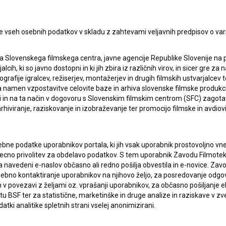
pite v stik z uredništvom Baze slovenskih filmov. Veseli bomo vaših od
e vseh osebnih podatkov v skladu z zahtevami veljavnih predpisov o va
a Slovenskega filmskega centra, javne agencije Republike Slovenije na 
alcih, ki so javno dostopni in ki jih zbira iz različnih virov, in sicer gre 
ografije igralcev, režiserjev, montažerjev in drugih filmskih ustvarjalcev 
amen vzpostavitve celovite baze in arhiva slovenske filmske produkcije 
ci in na ta način v dogovoru s Slovenskim filmskim centrom (SFC) zagotavl
rhiviranje, raziskovanje in izobraževanje ter promocijo filmske in avdiov
bne podatke uporabnikov portala, ki jih vsak uporabnik prostovoljno vnes
recno privolitev za obdelavo podatkov. S tem uporabnik Zavodu Filmoteka
navedeni e-naslov občasno ali redno pošilja obvestila in e-novice. Za
osebno kontaktiranje uporabnikov na njihovo željo, za posredovanje odgo
povezavi z željami oz. vprašanji uporabnikov, za občasno pošiljanje e
 BSF ter za statistične, marketinške in druge analize in raziskave v zve
atki analitike spletnih strani vselej anonimizirani.