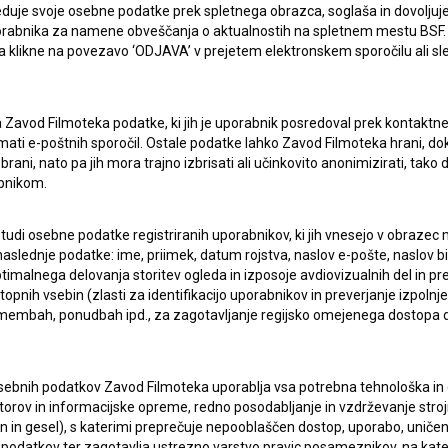
duje svoje osebne podatke prek spletnega obrazca, soglaša in dovoljuj
uporabnika za namene obveščanja o aktualnostih na spletnem mestu BSF.
 da klikne na povezavo ‘ODJAVA’ v prejetem elektronskem sporočilu ali s
lasje
za zbiranje, hrambo in obdelavo osebnih
a Zavod Filmoteka podatke, ki jih je uporabnik posredoval prek kontaktn
jemati e-poštnih sporočil. Ostale podatke lahko Zavod Filmoteka hrani, d
rani, nato pa jih mora trajno izbrisati ali učinkovito anonimizirati, tak
bnikom.
 tudi osebne podatke registriranih uporabnikov, ki jih vnesejo v obraze
aslednje podatke: ime, priimek, datum rojstva, naslov e-pošte, naslov biva
imalnega delovanja storitev ogleda in izposoje avdiovizualnih del in p
pnih vsebin (zlasti za identifikacijo uporabnikov in preverjanje izpolnje
ERJI
PRIJAVITE SE NA BSF NOVIČNIK:
remembah, ponudbah ipd., za zagotavljanje regijsko omejenega dostopa
PRIJAV
I UPORABE
sebnih podatkov Zavod Filmoteka uporablja vsa potrebna tehnološka in o
torov in informacijske opreme, redno posodabljanje in vzdrževanje str
Sprejemam
splošne pogoje
in dajem
soglasje
za
in gesel), s katerimi preprečuje nepooblaščen dostop, uporabo, uničen
zbiranje, hrambo in obdelavo osebnih podatkov.
podatkov ter zagotavlja ustrezno varstvo pravic posameznikov, na kate