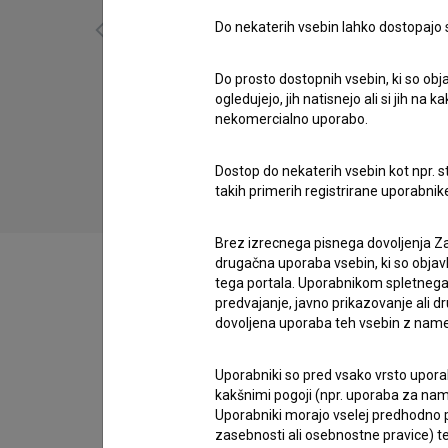
Do nekaterih vsebin lahko dostopajo sa
Do prosto dostopnih vsebin, ki so obja
Trenutki pred zbujenjem (2019)
ogledujejo, jih natisnejo ali si jih na
eksperimentalni, umetniški
nekomercialno uporabo.
Dostop do nekaterih vsebin kot npr. st
takih primerih registrirane uporabni
Brez izrecnega pisnega dovoljenja Za
drugačna uporaba vsebin, ki so objav
tega portala. Uporabnikom spletnega
predvajanje, javno prikazovanje ali dr
dovoljena uporaba teh vsebin z name
Zasedba
Uporabniki so pred vsako vrsto uporabe
kakšnimi pogoji (npr. uporaba za name
Ekipa
Uporabniki morajo vselej predhodno pr
zasebnosti ali osebnostne pravice) te