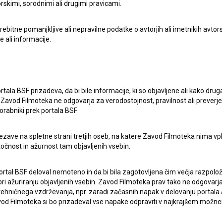
rskimi, sorodnimi ali drugimi pravicami.
itne pomanjkljive ali nepravilne podatke o avtorjih ali imetnikih avtorsk
e ali informacije.
rtala BSF prizadeva, da bi bile informacije, ki so objavljene ali kako dr
Zavod Filmoteka ne odgovarja za verodostojnost, pravilnost ali preverje
orabniki prek portala BSF.
ezave na spletne strani tretjih oseb, na katere Zavod Filmoteka nima vp
točnost in ažurnost tam objavljenih vsebin.
ortal BSF deloval nemoteno in da bi bila zagotovljena čim večja razpolož
 ažuriranju objavljenih vsebin. Zavod Filmoteka prav tako ne odgovarja 
hničnega vzdrževanja, npr. zaradi začasnih napak v delovanju portala ali
 Filmoteka si bo prizadeval vse napake odpraviti v najkrajšem možn