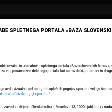
ABE SPLETNEGA PORTALA »BAZA SLOVENSKI
 obiskovalce in uporabnike spletnega portala »Baza slovenskih filmov«, 
r za vse posamezne dele tega portala, kot so razdelki, podstrani in drug
oje avdiovizualnih del poleg teh splošnih pogojev uporabe veljajo še pos
https://bsf.si/sl/pogoji-uporabe/
.
eka, zavod za širjenje filmske kulture, Veselova 13, 1000 Ljubljana (v nad