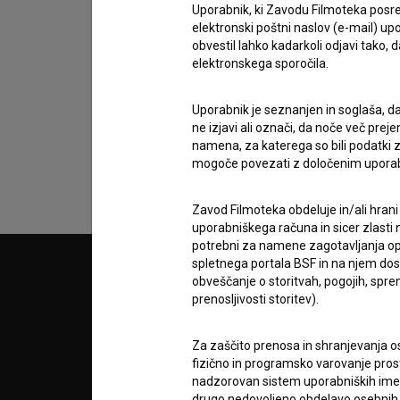
Uporabnik, ki Zavodu Filmoteka posre
elektronski poštni naslov (e-mail) 
obvestil lahko kadarkoli odjavi tako,
Sprejemam
splošne pogoje
in dajem
sog
elektronskega sporočila.
podatkov.
Uporabnik je seznanjen in soglaša, d
ne izjavi ali označi, da noče več pre
namena, za katerega so bili podatki zb
mogoče povezati z določenim upora
Zavod Filmoteka obdeluje in/ali hrani
uporabniškega računa in sicer zlasti n
potrebni za namene zagotavljanja opt
spletnega portala BSF in na njem dosto
© 2018-2026, Filmoteka,
PARTN
obveščanje o storitvah, pogojih, sp
zavod za širjenje filmske kulture
prenosljivosti storitev).
v7.149.2
POGOJ
Za zaščito prenosa in shranjevanja o
fizično in programsko varovanje pros
nadzorovan sistem uporabniških imen 
info@filmoteka.si
drugo nedovoljeno obdelavo osebnih 