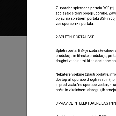
1984
Jugoslavija (Slovenija)
Z uporabo spletnega portala BSF (t.j.
soglašajo s temi pogoji uporabe. Zavo
objavi na spletnem portalu BSF in o
vse uporabnike portala.
2.SPLETNI PORTAL BSF
Kazalo
Spletni portal BSF je izobraževalno-
produkcije in filmske produkcije, pri ka
Sinopsis
drugimi vsebinami, ki so dostopne 
Srp je jugoslovanski (slovenski) kratki dokum
Tadej Pogačar
. Režiser je
Jan Zakonjšek
. Nas
Nekatere vsebine (zlasti podatki, inf
dostop ali uporabo drugih vsebin (npr.
radio, film in televizijo
. Prejel je 2 nagradi.
in pred vsakršno uporabo vsebin, ki s
način in v kakšnem obsegu) jih smejo 
Režija
Jan Zakonjšek
3.PRAVICE INTELEKTUALNE LASTNI
zasedba