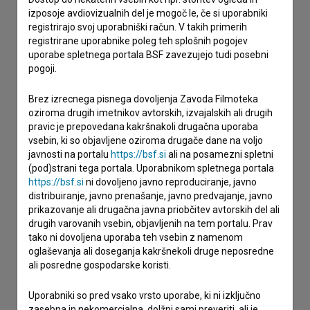
Stik z uredništvom
izposoje avdiovizualnih del je mogoč le, če si uporabniki
registrirajo svoj uporabniški račun. V takih primerih
Spoštovani, s pomočjo spodnjega obrazca lahko stopite v
registrirane uporabnike poleg teh splošnih pogojev
stik z uredništvom Baze slovenskih filmov. Veseli bomo vaših
uporabe spletnega portala BSF zavezujejo tudi posebni
odzivov.
pogoji.
Brez izrecnega pisnega dovoljenja Zavoda Filmoteka
imam vprašanje
oziroma drugih imetnikov avtorskih, izvajalskih ali drugih
prijavljam napako
pravic je prepovedana kakršnakoli drugačna uporaba
želim dodati podatke
vsebin, ki so objavljene oziroma drugače dane na voljo
javnosti na portalu
https://bsf.si
ali na posamezni spletni
drugo
(pod)strani tega portala. Uporabnikom spletnega portala
https://bsf.si
ni dovoljeno javno reproduciranje, javno
distribuiranje, javno prenašanje, javno predvajanje, javno
prikazovanje ali drugačna javna priobčitev avtorskih del ali
drugih varovanih vsebin, objavljenih na tem portalu. Prav
tako ni dovoljena uporaba teh vsebin z namenom
oglaševanja ali doseganja kakršnekoli druge neposredne
ali posredne gospodarske koristi.
Uporabniki so pred vsako vrsto uporabe, ki ni izključno
zasebna in nekomercialna, dolžni sami preveriti, ali je