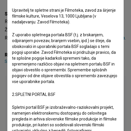
Upravitelj te spletne strani je Filmoteka, zavod za širjenje
Sinopsis
filmske kulture, Veselova 13, 1000 Ljubljana (v
Revenge Porn je slovenski kratki dokumentarni video film.
nadaljevanju: Zavod Filmoteka).
Žanrsko je opredeljen kot eksperimentalni in umetniški.
Z uporabo spletnega portala BSF (t.j. z brskanjem,
Režiserka je
Sara Bezovšek
. Nastal je v produkciji
Aksioma
.
odpiranjem povezav, branjem vsebin, ipd.) se šteje, da
obiskovalci in uporabniki portala BSF soglašajo s temi
pogoji uporabe. Zavod Filmoteka si pridružuje pravico, da
Režija
te splošne pogoje kadarkoli spremeni tako, da
Sara Bezovšek
spremenjeno različico objavi na spletnem portalu BSF in
objavi obvestilo o spremembi. Spremembe splošnih
pogojev od dne objave obvestila o spremembi zavezujejo
vse uporabnike portala.
2.SPLETNI PORTAL BSF
Spletni portal BSF je izobraževalno-raziskovalni projekt,
namenjen elektronskemu dostopanju do celovitega
pregleda in arhiva slovenske filmske produkcije in filmske
produkcije, pri kateri so sodelovali slovenski filmski
ustvarjalci, vključno z besedili, fotografijami,