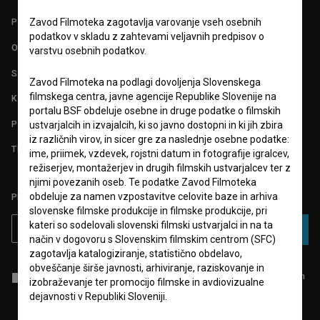
Zavod Filmoteka zagotavlja varovanje vseh osebnih
POGOJI UPORABE
podatkov v skladu z zahtevami veljavnih predpisov o
O PROJEKTU
varstvu osebnih podatkov.
STATISTIKA
Zavod Filmoteka na podlagi dovoljenja Slovenskega
filmskega centra, javne agencije Republike Slovenije na
KONTAKT
portalu BSF obdeluje osebne in druge podatke o filmskih
POGOSTA VPRAŠANJA
ustvarjalcih in izvajalcih, ki so javno dostopni in ki jih zbira
iz različnih virov, in sicer gre za naslednje osebne podatke:
TEST FUNKCIONALNOSTI
ime, priimek, vzdevek, rojstni datum in fotografije igralcev,
režiserjev, montažerjev in drugih filmskih ustvarjalcev ter z
njimi povezanih oseb. Te podatke Zavod Filmoteka
obdeluje za namen vzpostavitve celovite baze in arhiva
PRIJAVITE SE NA BSF NOVIČNIK:
slovenske filmske produkcije in filmske produkcije, pri
kateri so sodelovali slovenski filmski ustvarjalci in na ta
PRIJAVA
način v dogovoru s Slovenskim filmskim centrom (SFC)
zagotavlja katalogiziranje, statistično obdelavo,
obveščanje širše javnosti, arhiviranje, raziskovanje in
Sprejemam
splošne pogoje
in dajem
soglasje
za zbiranje, hrambo in
izobraževanje ter promocijo filmske in avdiovizualne
obdelavo osebnih podatkov.
dejavnosti v Republiki Sloveniji.