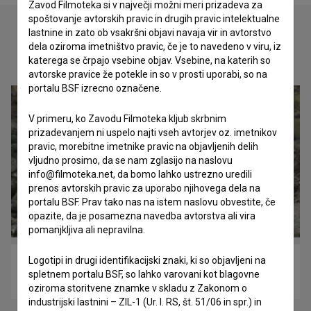
Zavod Filmoteka si v največji možni meri prizadeva za
spoštovanje avtorskih pravic in drugih pravic intelektualne
lastnine in zato ob vsakršni objavi navaja vir in avtorstvo
dela oziroma imetništvo pravic, če je to navedeno v viru, iz
Oglejte si
katerega se črpajo vsebine objav. Vsebine, na katerih so
avtorske pravice že potekle in so v prosti uporabi, so na
portalu BSF izrecno označene.
V primeru, ko Zavodu Filmoteka kljub skrbnim
prizadevanjem ni uspelo najti vseh avtorjev oz. imetnikov
pravic, morebitne imetnike pravic na objavljenih delih
vljudno prosimo, da se nam zglasijo na naslovu
info@filmoteka.net, da bomo lahko ustrezno uredili
prenos avtorskih pravic za uporabo njihovega dela na
portalu BSF. Prav tako nas na istem naslovu obvestite, če
opazite, da je posamezna navedba avtorstva ali vira
pomanjkljiva ali nepravilna.
Logotipi in drugi identifikacijski znaki, ki so objavljeni na
Oddaljen spomin (2015)
spletnem portalu BSF, so lahko varovani kot blagovne
eksperimentalni
oziroma storitvene znamke v skladu z Zakonom o
industrijski lastnini – ZIL-1 (Ur. l. RS, št. 51/06 in spr.) in