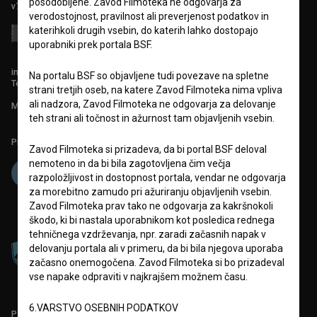
posodobljene. Zavod Filmoteka ne odgovarja za
v7.151.0
verodostojnost, pravilnost ali preverjenost podatkov in
katerihkoli drugih vsebin, do katerih lahko dostopajo
uporabniki prek portala BSF.
info@filmoteka.si
Na portalu BSF so objavljene tudi povezave na spletne
Tehnična pomoč: podpora@bsf.si
strani tretjih oseb, na katere Zavod Filmoteka nima vpliva
ali nadzora, Zavod Filmoteka ne odgovarja za delovanje
Mednarodna številka ISSN 2670-787X
teh strani ali točnost in ažurnost tam objavljenih vsebin.
Projekt sofinancira:
Zavod Filmoteka si prizadeva, da bi portal BSF deloval
nemoteno in da bi bila zagotovljena čim večja
razpoložljivost in dostopnost portala, vendar ne odgovarja
za morebitno zamudo pri ažuriranju objavljenih vsebin.
Zavod Filmoteka prav tako ne odgovarja za kakršnokoli
škodo, ki bi nastala uporabnikom kot posledica rednega
tehničnega vzdrževanja, npr. zaradi začasnih napak v
delovanju portala ali v primeru, da bi bila njegova uporaba
začasno onemogočena. Zavod Filmoteka si bo prizadeval
vse napake odpraviti v najkrajšem možnem času.
6.VARSTVO OSEBNIH PODATKOV
PARTNERJI