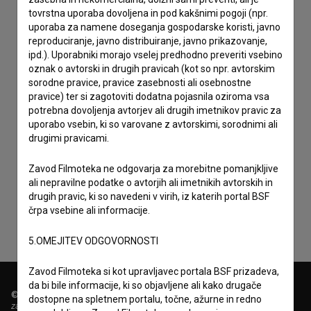
tovrstna uporaba dovoljena in pod kakšnimi pogoji (npr.
uporaba za namene doseganja gospodarske koristi, javno
reproduciranje, javno distribuiranje, javno prikazovanje,
ipd.). Uporabniki morajo vselej predhodno preveriti vsebino
oznak o avtorski in drugih pravicah (kot so npr. avtorskim
sorodne pravice, pravice zasebnosti ali osebnostne
pravice) ter si zagotoviti dodatna pojasnila oziroma vsa
potrebna dovoljenja avtorjev ali drugih imetnikov pravic za
uporabo vsebin, ki so varovane z avtorskimi, sorodnimi ali
drugimi pravicami.
Sprejemam
splošne pogoje
in dajem
soglasje
za
Zavod Filmoteka ne odgovarja za morebitne pomanjkljive
zbiranje, hrambo in obdelavo osebnih podatkov.
ali nepravilne podatke o avtorjih ali imetnikih avtorskih in
drugih pravic, ki so navedeni v virih, iz katerih portal BSF
črpa vsebine ali informacije.
5.OMEJITEV ODGOVORNOSTI
Zavod Filmoteka si kot upravljavec portala BSF prizadeva,
da bi bile informacije, ki so objavljene ali kako drugače
© 2018-2026, Filmoteka,
dostopne na spletnem portalu, točne, ažurne in redno
zavod za širjenje filmske kulture