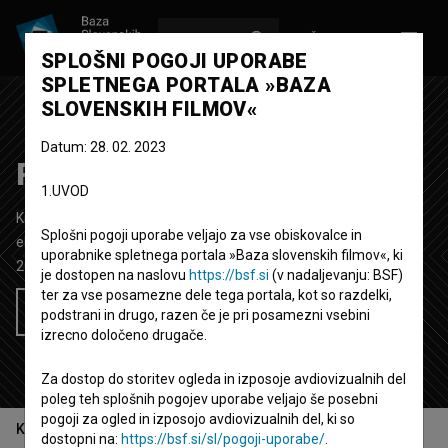
VPIŠI SE
EN
SPLOŠNI POGOJI UPORABE
SPLETNEGA PORTALA »BAZA
SLOVENSKIH FILMOV«
Datum: 28. 02. 2023
Revenge Porn
1.UVOD
Kratki dokumentarni video film
4' 53''
Splošni pogoji uporabe veljajo za vse obiskovalce in
eksperimentalni, umetniški
uporabnike spletnega portala »Baza slovenskih filmov«, ki
2019
Slovenija
je dostopen na naslovu
https://bsf.si
(v nadaljevanju: BSF)
ter za vse posamezne dele tega portala, kot so razdelki,
Želim si ogledati ta film
podstrani in drugo, razen če je pri posamezni vsebini
izrecno določeno drugače.
Za dostop do storitev ogleda in izposoje avdiovizualnih del
poleg teh splošnih pogojev uporabe veljajo še posebni
pogoji za ogled in izposojo avdiovizualnih del, ki so
Kazalo
dostopni na:
https://bsf.si/sl/pogoji-uporabe/
.