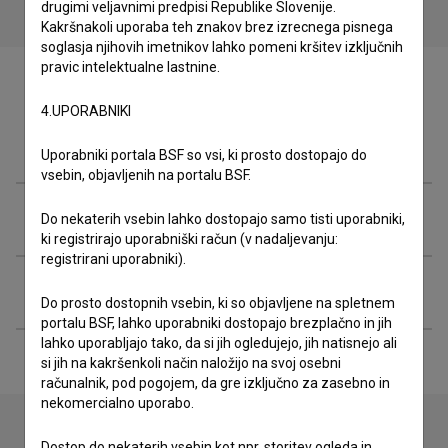
drugimi veljavnimi predpisi Republike Slovenije.
Kakršnakoli uporaba teh znakov brez izrecnega pisnega
soglasja njihovih imetnikov lahko pomeni kršitev izključnih
pravic intelektualne lastnine.
4.UPORABNIKI
Ekipa
Uporabniki portala BSF so vsi, ki prosto dostopajo do
vsebin, objavljenih na portalu BSF.
Organizacije
Do nekaterih vsebin lahko dostopajo samo tisti uporabniki,
ki registrirajo uporabniški račun (v nadaljevanju:
registrirani uporabniki).
Razširjeni podatki
Do prosto dostopnih vsebin, ki so objavljene na spletnem
portalu BSF, lahko uporabniki dostopajo brezplačno in jih
lahko uporabljajo tako, da si jih ogledujejo, jih natisnejo ali
si jih na kakršenkoli način naložijo na svoj osebni
računalnik, pod pogojem, da gre izključno za zasebno in
nekomercialno uporabo.
Dostop do nekaterih vsebin kot npr. storitev ogleda in