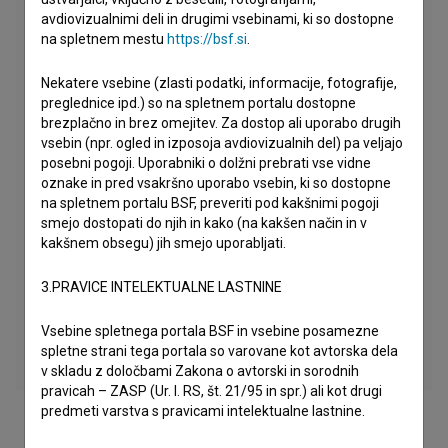
avdiovizualnimi deli in drugimi vsebinami, ki so dostopne
na spletnem mestu
https://bsf.si
.
Nekatere vsebine (zlasti podatki, informacije, fotografije,
preglednice ipd.) so na spletnem portalu dostopne
brezplačno in brez omejitev. Za dostop ali uporabo drugih
vsebin (npr. ogled in izposoja avdiovizualnih del) pa veljajo
posebni pogoji. Uporabniki o dolžni prebrati vse vidne
oznake in pred vsakršno uporabo vsebin, ki so dostopne
na spletnem portalu BSF, preveriti pod kakšnimi pogoji
smejo dostopati do njih in kako (na kakšen način in v
kakšnem obsegu) jih smejo uporabljati.
3.PRAVICE INTELEKTUALNE LASTNINE
Vsebine spletnega portala BSF in vsebine posamezne
spletne strani tega portala so varovane kot avtorska dela
v skladu z določbami Zakona o avtorski in sorodnih
pravicah – ZASP (Ur. l. RS, št. 21/95 in spr.) ali kot drugi
predmeti varstva s pravicami intelektualne lastnine.