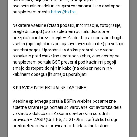
avdiovizualnimi deli in drugimi vsebinami, ki so dostopne
na spletnem mestu
https://bsf.si
.
Nekatere vsebine (zlasti podatki, informacije, fotografije,
preglednice ipd.) so na spletnem portalu dostopne
brezplačno in brez omejitev. Za dostop ali uporabo drugih
vsebin (npr. ogled in izposoja avdiovizualnih del) pa veljajo
posebni pogoji. Uporabniki o dolžni prebrati vse vidne
oznake in pred vsakršno uporabo vsebin, ki so dostopne
na spletnem portalu BSF, preveriti pod kakšnimi pogoji
smejo dostopati do njih in kako (na kakšen način in v
kakšnem obsegu) jih smejo uporabljati.
3.PRAVICE INTELEKTUALNE LASTNINE
Vsebine spletnega portala BSF in vsebine posamezne
spletne strani tega portala so varovane kot avtorska dela
v skladu z določbami Zakona o avtorski in sorodnih
pravicah – ZASP (Ur. l. RS, št. 21/95 in spr.) ali kot drugi
predmeti varstva s pravicami intelektualne lastnine.