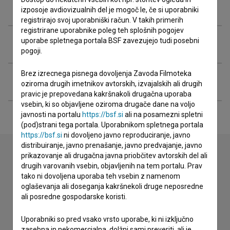
Nagrade in nominacije
izposoje avdiovizualnih del je mogoč le, če si uporabniki
registrirajo svoj uporabniški račun. V takih primerih
registrirane uporabnike poleg teh splošnih pogojev
uporabe spletnega portala BSF zavezujejo tudi posebni
Projekcije
pogoji.
Brez izrecnega pisnega dovoljenja Zavoda Filmoteka
Razširjeni podatki
oziroma drugih imetnikov avtorskih, izvajalskih ali drugih
pravic je prepovedana kakršnakoli drugačna uporaba
vsebin, ki so objavljene oziroma drugače dane na voljo
javnosti na portalu
https://bsf.si
ali na posamezni spletni
(pod)strani tega portala. Uporabnikom spletnega portala
https://bsf.si
ni dovoljeno javno reproduciranje, javno
distribuiranje, javno prenašanje, javno predvajanje, javno
prikazovanje ali drugačna javna priobčitev avtorskih del ali
drugih varovanih vsebin, objavljenih na tem portalu. Prav
Stik z uredništvom
tako ni dovoljena uporaba teh vsebin z namenom
oglaševanja ali doseganja kakršnekoli druge neposredne
Spoštovani, s pomočjo spodnjega obrazca lahko stopite v
ali posredne gospodarske koristi.
stik z uredništvom Baze slovenskih filmov. Veseli bomo vaših
odzivov.
Uporabniki so pred vsako vrsto uporabe, ki ni izključno
zasebna in nekomercialna, dolžni sami preveriti, ali je