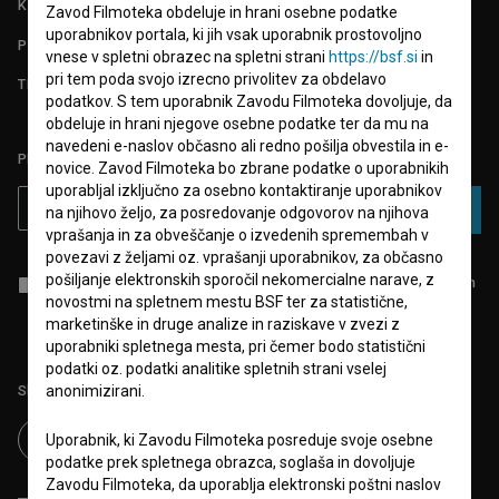
KONTAKT
Zavod Filmoteka obdeluje in hrani osebne podatke
uporabnikov portala, ki jih vsak uporabnik prostovoljno
POGOSTA VPRAŠANJA
vnese v spletni obrazec na spletni strani
https://bsf.si
in
pri tem poda svojo izrecno privolitev za obdelavo
TEST FUNKCIONALNOSTI
podatkov. S tem uporabnik Zavodu Filmoteka dovoljuje, da
obdeluje in hrani njegove osebne podatke ter da mu na
navedeni e-naslov občasno ali redno pošilja obvestila in e-
PRIJAVITE SE NA BSF NOVIČNIK:
novice. Zavod Filmoteka bo zbrane podatke o uporabnikih
uporabljal izključno za osebno kontaktiranje uporabnikov
PRIJAVA
na njihovo željo, za posredovanje odgovorov na njihova
vprašanja in za obveščanje o izvedenih spremembah v
povezavi z željami oz. vprašanji uporabnikov, za občasno
pošiljanje elektronskih sporočil nekomercialne narave, z
Sprejemam
splošne pogoje
in dajem
soglasje
za zbiranje, hrambo in
obdelavo osebnih podatkov.
novostmi na spletnem mestu BSF ter za statistične,
marketinške in druge analize in raziskave v zvezi z
uporabniki spletnega mesta, pri čemer bodo statistični
podatki oz. podatki analitike spletnih strani vselej
Sledite nam na:
anonimizirani.
Uporabnik, ki Zavodu Filmoteka posreduje svoje osebne
podatke prek spletnega obrazca, soglaša in dovoljuje
Zavodu Filmoteka, da uporablja elektronski poštni naslov