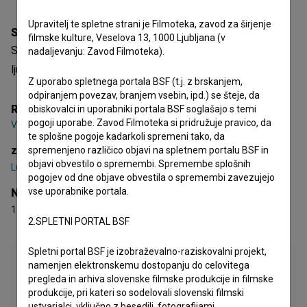
Upravitelj te spletne strani je Filmoteka, zavod za širjenje
Sinopsis
filmske kulture, Veselova 13, 1000 Ljubljana (v
Skupina mladih objestnežev vdre v stanovanje dveh
nadaljevanju: Zavod Filmoteka).
ljubimcev in naredi razdejanje.
Z uporabo spletnega portala BSF (t.j. z brskanjem,
odpiranjem povezav, branjem vsebin, ipd.) se šteje, da
Režija
obiskovalci in uporabniki portala BSF soglašajo s temi
pogoji uporabe. Zavod Filmoteka si pridružuje pravico, da
Valentin Pečenko
te splošne pogoje kadarkoli spremeni tako, da
zasedba
spremenjeno različico objavi na spletnem portalu BSF in
objavi obvestilo o spremembi. Spremembe splošnih
Ludvik Bagari
,
Miloš Battelino
,
Maruša Geymayer Oblak
pogojev od dne objave obvestila o spremembi zavezujejo
vse uporabnike portala.
Nagrade
1 nagrada
2.SPLETNI PORTAL BSF
Spletni portal BSF je izobraževalno-raziskovalni projekt,
namenjen elektronskemu dostopanju do celovitega
pregleda in arhiva slovenske filmske produkcije in filmske
produkcije, pri kateri so sodelovali slovenski filmski
ustvarjalci, vključno z besedili, fotografijami,