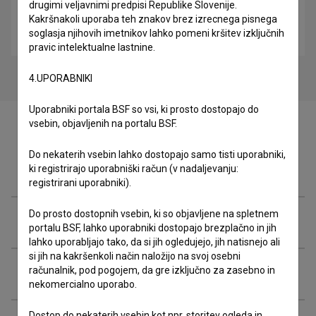
drugimi veljavnimi predpisi Republike Slovenije.
Kakršnakoli uporaba teh znakov brez izrecnega pisnega
Muškarci ne plaču (2017)
soglasja njihovih imetnikov lahko pomeni kršitev izključnih
drama
pravic intelektualne lastnine.
4.UPORABNIKI
Uporabniki portala BSF so vsi, ki prosto dostopajo do
vsebin, objavljenih na portalu BSF.
Do nekaterih vsebin lahko dostopajo samo tisti uporabniki,
Zasedba
ki registrirajo uporabniški račun (v nadaljevanju:
registrirani uporabniki).
Do prosto dostopnih vsebin, ki so objavljene na spletnem
Ekipa
portalu BSF, lahko uporabniki dostopajo brezplačno in jih
lahko uporabljajo tako, da si jih ogledujejo, jih natisnejo ali
si jih na kakršenkoli način naložijo na svoj osebni
Organizacije
računalnik, pod pogojem, da gre izključno za zasebno in
nekomercialno uporabo.
Dostop do nekaterih vsebin kot npr. storitev ogleda in