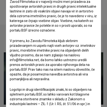
Zavod Filmoteka si v največji možni meri prizadeva za
spoštovanje avtorskih pravic in drugih pravic intelektualne
lastnine in zato ob vsakršni objavi navaja vir in avtorstvo
dela oziroma imetništvo pravic, če je to navedeno v viru, iz
katerega se črpajo vsebine objav. Vsebine, na katerih so
avtorske pravice že potekle in so v prosti uporabi, so na
portalu BSF izrecno označene.
V primeru, ko Zavodu Filmoteka kljub skrbnim
Oglejte si
prizadevanjem ni uspelo najti vseh avtorjev oz. imetnikov
pravic, morebitne imetnike pravic na objavljenih delih
vljudno prosimo, da se nam zglasijo na naslovu
info@filmoteka.net, da bomo lahko ustrezno uredili
prenos avtorskih pravic za uporabo njihovega dela na
portalu BSF. Prav tako nas na istem naslovu obvestite, če
opazite, da je posamezna navedba avtorstva ali vira
pomanjkljiva ali nepravilna.
Logotipi in drugi identifikacijski znaki, ki so objavljeni na
spletnem portalu BSF, so lahko varovani kot blagovne
oziroma storitvene znamke v skladu z Zakonom o
industrijski lastnini – ZIL-1 (Ur. l. RS, št. 51/06 in spr.) in