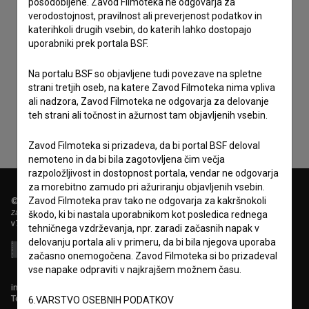
posodobljene. Zavod Filmoteka ne odgovarja za
verodostojnost, pravilnost ali preverjenost podatkov in
katerihkoli drugih vsebin, do katerih lahko dostopajo
uporabniki prek portala BSF.
Sprejemam
splošne pogoje
in dajem
soglasje
za
Na portalu BSF so objavljene tudi povezave na spletne
zbiranje, hrambo in obdelavo osebnih podatkov.
strani tretjih oseb, na katere Zavod Filmoteka nima vpliva
ali nadzora, Zavod Filmoteka ne odgovarja za delovanje
teh strani ali točnost in ažurnost tam objavljenih vsebin.
Zavod Filmoteka si prizadeva, da bi portal BSF deloval
nemoteno in da bi bila zagotovljena čim večja
razpoložljivost in dostopnost portala, vendar ne odgovarja
za morebitno zamudo pri ažuriranju objavljenih vsebin.
Zavod Filmoteka prav tako ne odgovarja za kakršnokoli
© 2018-2026, Filmoteka,
zavod za širjenje filmske kulture
škodo, ki bi nastala uporabnikom kot posledica rednega
v7.151.0
tehničnega vzdrževanja, npr. zaradi začasnih napak v
delovanju portala ali v primeru, da bi bila njegova uporaba
začasno onemogočena. Zavod Filmoteka si bo prizadeval
vse napake odpraviti v najkrajšem možnem času.
info@filmoteka.si
Tehnična pomoč: podpora@bsf.si
6.VARSTVO OSEBNIH PODATKOV