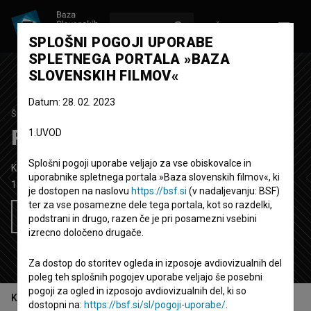
VPIŠI SE
EN
SPLOŠNI POGOJI UPORABE
SPLETNEGA PORTALA »BAZA
SLOVENSKIH FILMOV«
Datum: 28. 02. 2023
ŠTUDIJSKI PROJEKT
Razdejanje
1.UVOD
Splošni pogoji uporabe veljajo za vse obiskovalce in
Kratki igrani film
12' 2''
uporabnike spletnega portala »Baza slovenskih filmov«, ki
1990
Jugoslavija (Slovenija)
je dostopen na naslovu
https://bsf.si
(v nadaljevanju: BSF)
ter za vse posamezne dele tega portala, kot so razdelki,
Želim si ogledati ta film
podstrani in drugo, razen če je pri posamezni vsebini
izrecno določeno drugače.
Za dostop do storitev ogleda in izposoje avdiovizualnih del
poleg teh splošnih pogojev uporabe veljajo še posebni
pogoji za ogled in izposojo avdiovizualnih del, ki so
Kazalo
dostopni na:
https://bsf.si/sl/pogoji-uporabe/
.