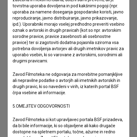
imam vprašanje
tovrstna uporaba dovoljena in pod kakšnimi pogoji (npr.
uporaba za namene doseganja gospodarske koristi, javno
prijavljam napako
reproduciranje, javno distribuiranje, javno prikazovanje,
želim dodati podatke
ipd.). Uporabniki morajo vselej predhodno preveriti vsebino
drugo
oznak o avtorski in drugih pravicah (kot so npr. avtorskim
sorodne pravice, pravice zasebnosti ali osebnostne
pravice) ter si zagotoviti dodatna pojasnila oziroma vsa
potrebna dovoljenja avtorjev ali drugih imetnikov pravic za
uporabo vsebin, ki so varovane z avtorskimi, sorodnimi ali
drugimi pravicami.
Zavod Filmoteka ne odgovarja za morebitne pomanjkljive
ali nepravilne podatke o avtorjih ali imetnikih avtorskih in
drugih pravic, ki so navedeni v virih, iz katerih portal BSF
črpa vsebine ali informacije.
5.OMEJITEV ODGOVORNOSTI
Zavod Filmoteka si kot upravljavec portala BSF prizadeva,
da bi bile informacije, ki so objavljene ali kako drugače
dostopne na spletnem portalu, točne, ažurne in redno