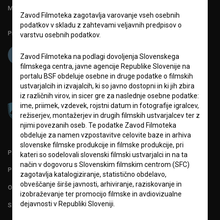
Mednarodna številka ISSN 2670-787X
Zavod Filmoteka zagotavlja varovanje vseh osebnih
podatkov v skladu z zahtevami veljavnih predpisov o
Projekt sofinancira:
varstvu osebnih podatkov.
Zavod Filmoteka na podlagi dovoljenja Slovenskega
filmskega centra, javne agencije Republike Slovenije na
portalu BSF obdeluje osebne in druge podatke o filmskih
ustvarjalcih in izvajalcih, ki so javno dostopni in ki jih zbira
iz različnih virov, in sicer gre za naslednje osebne podatke:
ime, priimek, vzdevek, rojstni datum in fotografije igralcev,
režiserjev, montažerjev in drugih filmskih ustvarjalcev ter z
njimi povezanih oseb. Te podatke Zavod Filmoteka
obdeluje za namen vzpostavitve celovite baze in arhiva
slovenske filmske produkcije in filmske produkcije, pri
PARTNERJI
kateri so sodelovali slovenski filmski ustvarjalci in na ta
način v dogovoru s Slovenskim filmskim centrom (SFC)
POGOJI UPORABE
zagotavlja katalogiziranje, statistično obdelavo,
obveščanje širše javnosti, arhiviranje, raziskovanje in
O PROJEKTU
izobraževanje ter promocijo filmske in avdiovizualne
dejavnosti v Republiki Sloveniji.
STATISTIKA