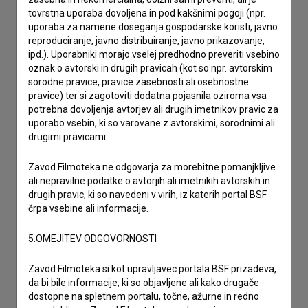
Spoštovani, s pomočjo spodnjega obrazca lahko stopite v
tovrstna uporaba dovoljena in pod kakšnimi pogoji (npr.
stik z uredništvom Baze slovenskih filmov. Veseli bomo vaših
uporaba za namene doseganja gospodarske koristi, javno
odzivov.
reproduciranje, javno distribuiranje, javno prikazovanje,
ipd.). Uporabniki morajo vselej predhodno preveriti vsebino
oznak o avtorski in drugih pravicah (kot so npr. avtorskim
imam vprašanje
sorodne pravice, pravice zasebnosti ali osebnostne
prijavljam napako
pravice) ter si zagotoviti dodatna pojasnila oziroma vsa
želim dodati podatke
potrebna dovoljenja avtorjev ali drugih imetnikov pravic za
uporabo vsebin, ki so varovane z avtorskimi, sorodnimi ali
drugo
drugimi pravicami.
Zavod Filmoteka ne odgovarja za morebitne pomanjkljive
ali nepravilne podatke o avtorjih ali imetnikih avtorskih in
drugih pravic, ki so navedeni v virih, iz katerih portal BSF
črpa vsebine ali informacije.
5.OMEJITEV ODGOVORNOSTI
Zavod Filmoteka si kot upravljavec portala BSF prizadeva,
da bi bile informacije, ki so objavljene ali kako drugače
dostopne na spletnem portalu, točne, ažurne in redno