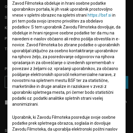
Zavod Filmoteka obdeluje in hrani osebne podatke
O PROJEKTU
uporabnikov portala, ki jih vsak uporabnik prostovoljno
vnese v spletni obrazec na spletni strani
https://bsf.si
in
STATISTIKA
pri tem poda svojo izrecno privolitev za obdelavo
podatkov. S tem uporabnik Zavodu Filmoteka dovoljuje, da
KONTAKT
obdeluje in hrani njegove osebne podatke ter da mu na
POGOSTA VPRAŠANJA
navedeni e-naslov občasno ali redno pošilja obvestila in e-
novice. Zavod Filmoteka bo zbrane podatke o uporabnikih
TEST FUNKCIONALNOSTI
uporabljal izključno za osebno kontaktiranje uporabnikov
na njihovo željo, za posredovanje odgovorov na njihova
vprašanja in za obveščanje o izvedenih spremembah v
povezavi z željami oz. vprašanji uporabnikov, za občasno
PRIJAVITE SE NA BSF NOVIČNIK:
pošiljanje elektronskih sporočil nekomercialne narave, z
novostmi na spletnem mestu BSF ter za statistične,
PRIJAVA
marketinške in druge analize in raziskave v zvezi z
uporabniki spletnega mesta, pri čemer bodo statistični
podatki oz. podatki analitike spletnih strani vselej
Sprejemam
splošne pogoje
in dajem
soglasje
za zbiranje, hrambo in
anonimizirani.
obdelavo osebnih podatkov.
Uporabnik, ki Zavodu Filmoteka posreduje svoje osebne
podatke prek spletnega obrazca, soglaša in dovoljuje
Zavodu Filmoteka, da uporablja elektronski poštni naslov
Sledite nam na: