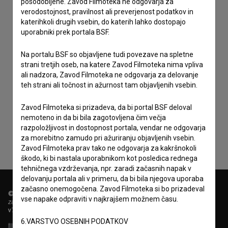
posodobljene. Zavod Filmoteka ne odgovarja za
verodostojnost, pravilnost ali preverjenost podatkov in
katerihkoli drugih vsebin, do katerih lahko dostopajo
uporabniki prek portala BSF.
Na portalu BSF so objavljene tudi povezave na spletne
strani tretjih oseb, na katere Zavod Filmoteka nima vpliva
ali nadzora, Zavod Filmoteka ne odgovarja za delovanje
teh strani ali točnost in ažurnost tam objavljenih vsebin.
Sprejemam
splošne pogoje
in dajem
soglasje
za
zbiranje, hrambo in obdelavo osebnih podatkov.
Zavod Filmoteka si prizadeva, da bi portal BSF deloval
nemoteno in da bi bila zagotovljena čim večja
razpoložljivost in dostopnost portala, vendar ne odgovarja
za morebitno zamudo pri ažuriranju objavljenih vsebin.
Zavod Filmoteka prav tako ne odgovarja za kakršnokoli
škodo, ki bi nastala uporabnikom kot posledica rednega
tehničnega vzdrževanja, npr. zaradi začasnih napak v
delovanju portala ali v primeru, da bi bila njegova uporaba
začasno onemogočena. Zavod Filmoteka si bo prizadeval
© 2018-2026, Filmoteka,
vse napake odpraviti v najkrajšem možnem času.
zavod za širjenje filmske kulture
v7.151.0
6.VARSTVO OSEBNIH PODATKOV