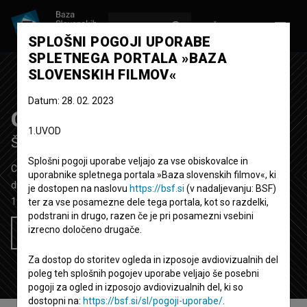
VPIŠI SE
EN
SPLOŠNI POGOJI UPORABE
SPLETNEGA PORTALA »BAZA
SLOVENSKIH FILMOV«
Datum: 28. 02. 2023
Ono malo duše
1.UVOD
Še tisti kanček duše
Splošni pogoji uporabe veljajo za vse obiskovalce in
Celovečerni igrani film
78'
uporabnike spletnega portala »Baza slovenskih filmov«, ki
drama
je dostopen na naslovu
https://bsf.si
(v nadaljevanju: BSF)
1990
Jugoslavija (Bosna in Hercegovina)
ter za vse posamezne dele tega portala, kot so razdelki,
podstrani in drugo, razen če je pri posamezni vsebini
izrecno določeno drugače.
Želim si ogledati ta film
Za dostop do storitev ogleda in izposoje avdiovizualnih del
poleg teh splošnih pogojev uporabe veljajo še posebni
pogoji za ogled in izposojo avdiovizualnih del, ki so
dostopni na:
https://bsf.si/sl/pogoji-uporabe/
.