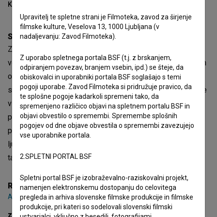
Kazalo
Upravitelj te spletne strani je Filmoteka, zavod za širjenje
filmske kulture, Veselova 13, 1000 Ljubljana (v
Sinopsis
nadaljevanju: Zavod Filmoteka).
Zgodba o siromašni družini, ki po koncu druge svetovne
Z uporabo spletnega portala BSF (t.j. z brskanjem,
vojne životari v odročni bosanski vasici. V spletu nesrečnih
odpiranjem povezav, branjem vsebin, ipd.) se šteje, da
okoliščin, med katerimi osrednje mesto zavzema materina
obiskovalci in uporabniki portala BSF soglašajo s temi
pogoji uporabe. Zavod Filmoteka si pridružuje pravico, da
smrt, članom družine še vedno uspe zadržati vero in upanje
te splošne pogoje kadarkoli spremeni tako, da
v boljši jutri, pa čeprav je oboje pogojeno z otroško
spremenjeno različico objavi na spletnem portalu BSF in
objavi obvestilo o spremembi. Spremembe splošnih
preprostostjo in naivnostjo skupine odraščajočih dečkov,
pogojev od dne objave obvestila o spremembi zavezujejo
protagonistov dogajanja. Običajni pripetljaji, smešni,
vse uporabnike portala.
ljubezenski in žalostni, so polni nostalgije po nečem, kar je
2.SPLETNI PORTAL BSF
tako blizu in obenem nedostopno.
Spletni portal BSF je izobraževalno-raziskovalni projekt,
Režija
namenjen elektronskemu dostopanju do celovitega
Ademir Kenović
pregleda in arhiva slovenske filmske produkcije in filmske
produkcije, pri kateri so sodelovali slovenski filmski
zasedba
ustvarjalci, vključno z besedili, fotografijami,