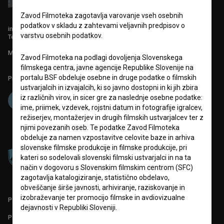
Zavod Filmoteka zagotavlja varovanje vseh osebnih
podatkov v skladu z zahtevami veljavnih predpisov o
info@filmoteka.si
varstvu osebnih podatkov.
Tehnična pomoč: podpora@bsf.si
Mednarodna številka ISSN 2670-787X
Zavod Filmoteka na podlagi dovoljenja Slovenskega
filmskega centra, javne agencije Republike Slovenije na
portalu BSF obdeluje osebne in druge podatke o filmskih
Projekt sofinancira:
ustvarjalcih in izvajalcih, ki so javno dostopni in ki jih zbira
iz različnih virov, in sicer gre za naslednje osebne podatke:
ime, priimek, vzdevek, rojstni datum in fotografije igralcev,
režiserjev, montažerjev in drugih filmskih ustvarjalcev ter z
njimi povezanih oseb. Te podatke Zavod Filmoteka
obdeluje za namen vzpostavitve celovite baze in arhiva
slovenske filmske produkcije in filmske produkcije, pri
kateri so sodelovali slovenski filmski ustvarjalci in na ta
način v dogovoru s Slovenskim filmskim centrom (SFC)
zagotavlja katalogiziranje, statistično obdelavo,
obveščanje širše javnosti, arhiviranje, raziskovanje in
izobraževanje ter promocijo filmske in avdiovizualne
PARTNERJI
dejavnosti v Republiki Sloveniji.
POGOJI UPORABE