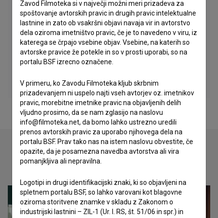
Zavod Filmoteka si v največji možni meri prizadeva za
spoštovanje avtorskih pravic in drugih pravic intelektualne
lastnine in zato ob vsakršni objavi navaja vir in avtorstvo
dela oziroma imetništvo pravic, če je to navedeno v viru, iz
katerega se črpajo vsebine objav. Vsebine, na katerih so
avtorske pravice že potekle in so v prosti uporabi, so na
portalu BSF izrecno označene.
V primeru, ko Zavodu Filmoteka kljub skrbnim
prizadevanjem ni uspelo najti vseh avtorjev oz. imetnikov
pravic, morebitne imetnike pravic na objavljenih delih
vljudno prosimo, da se nam zglasijo na naslovu
info@filmoteka.net, da bomo lahko ustrezno uredili
prenos avtorskih pravic za uporabo njihovega dela na
portalu BSF. Prav tako nas na istem naslovu obvestite, če
opazite, da je posamezna navedba avtorstva ali vira
pomanjkljiva ali nepravilna.
Oglejte si
Logotipi in drugi identifikacijski znaki, ki so objavljeni na
spletnem portalu BSF, so lahko varovani kot blagovne
oziroma storitvene znamke v skladu z Zakonom o
industrijski lastnini – ZIL-1 (Ur. l. RS, št. 51/06 in spr.) in