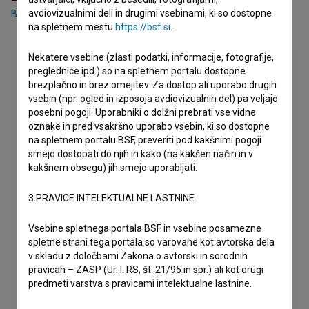
avdiovizualnimi deli in drugimi vsebinami, ki so dostopne
Branka Bajić
,
Branko Đurić (I)
,
Davor Janjić
na spletnem mestu
https://bsf.si
.
Nekatere vsebine (zlasti podatki, informacije, fotografije,
preglednice ipd.) so na spletnem portalu dostopne
brezplačno in brez omejitev. Za dostop ali uporabo drugih
vsebin (npr. ogled in izposoja avdiovizualnih del) pa veljajo
posebni pogoji. Uporabniki o dolžni prebrati vse vidne
oznake in pred vsakršno uporabo vsebin, ki so dostopne
na spletnem portalu BSF, preveriti pod kakšnimi pogoji
smejo dostopati do njih in kako (na kakšen način in v
kakšnem obsegu) jih smejo uporabljati.
3.PRAVICE INTELEKTUALNE LASTNINE
Vsebine spletnega portala BSF in vsebine posamezne
spletne strani tega portala so varovane kot avtorska dela
v skladu z določbami Zakona o avtorski in sorodnih
pravicah – ZASP (Ur. l. RS, št. 21/95 in spr.) ali kot drugi
predmeti varstva s pravicami intelektualne lastnine.