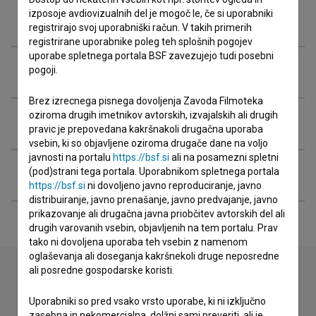
izposoje avdiovizualnih del je mogoč le, če si uporabniki
Ekipa
registrirajo svoj uporabniški račun. V takih primerih
registrirane uporabnike poleg teh splošnih pogojev
uporabe spletnega portala BSF zavezujejo tudi posebni
Organizacije
pogoji.
Brez izrecnega pisnega dovoljenja Zavoda Filmoteka
oziroma drugih imetnikov avtorskih, izvajalskih ali drugih
Projekcije
pravic je prepovedana kakršnakoli drugačna uporaba
vsebin, ki so objavljene oziroma drugače dane na voljo
javnosti na portalu
https://bsf.si
ali na posamezni spletni
Razširjeni podatki
(pod)strani tega portala. Uporabnikom spletnega portala
https://bsf.si
ni dovoljeno javno reproduciranje, javno
distribuiranje, javno prenašanje, javno predvajanje, javno
prikazovanje ali drugačna javna priobčitev avtorskih del ali
drugih varovanih vsebin, objavljenih na tem portalu. Prav
tako ni dovoljena uporaba teh vsebin z namenom
oglaševanja ali doseganja kakršnekoli druge neposredne
ali posredne gospodarske koristi.
Stik z uredništvom
Uporabniki so pred vsako vrsto uporabe, ki ni izključno
zasebna in nekomercialna, dolžni sami preveriti, ali je