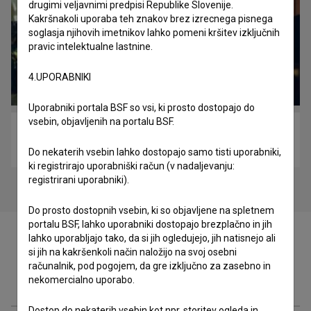
drugimi veljavnimi predpisi Republike Slovenije.
Kakršnakoli uporaba teh znakov brez izrecnega pisnega
soglasja njihovih imetnikov lahko pomeni kršitev izključnih
pravic intelektualne lastnine.
4.UPORABNIKI
Uporabniki portala BSF so vsi, ki prosto dostopajo do
vsebin, objavljenih na portalu BSF.
Predmestje (2004)
drama
Do nekaterih vsebin lahko dostopajo samo tisti uporabniki,
ki registrirajo uporabniški račun (v nadaljevanju:
registrirani uporabniki).
Do prosto dostopnih vsebin, ki so objavljene na spletnem
portalu BSF, lahko uporabniki dostopajo brezplačno in jih
lahko uporabljajo tako, da si jih ogledujejo, jih natisnejo ali
si jih na kakršenkoli način naložijo na svoj osebni
računalnik, pod pogojem, da gre izključno za zasebno in
Zasedba
nekomercialno uporabo.
Dostop do nekaterih vsebin kot npr. storitev ogleda in