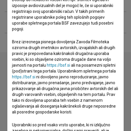
Projekcije
izposoje avdiovizualnih del je mogoč le, če si uporabniki
registrirajo svoj uporabniški račun. V takih primerih
registrirane uporabnike poleg teh splošnih pogojev
Razširjeni podatki
uporabe spletnega portala BSF zavezujejo tudi posebni
pogoji.
Brez izrecnega pisnega dovoljenja Zavoda Filmoteka
oziroma drugih imetnikov avtorskih, izvajalskih ali drugih
pravic je prepovedana kakršnakoli drugačna uporaba
vsebin, ki so objavljene oziroma drugače dane na voljo
javnosti na portalu
https://bsf.si
ali na posamezni spletni
(pod)strani tega portala. Uporabnikom spletnega portala
Stik z uredništvom
https://bsf.si
ni dovoljeno javno reproduciranje, javno
distribuiranje, javno prenašanje, javno predvajanje, javno
Spoštovani, s pomočjo spodnjega obrazca lahko stopite v
prikazovanje ali drugačna javna priobčitev avtorskih del ali
stik z uredništvom Baze slovenskih filmov. Veseli bomo vaših
drugih varovanih vsebin, objavljenih na tem portalu. Prav
odzivov.
tako ni dovoljena uporaba teh vsebin z namenom
oglaševanja ali doseganja kakršnekoli druge neposredne
imam vprašanje
ali posredne gospodarske koristi.
prijavljam napako
Uporabniki so pred vsako vrsto uporabe, ki ni izključno
želim dodati podatke
zasebna in nekomercialna, dolžni sami preveriti, ali je