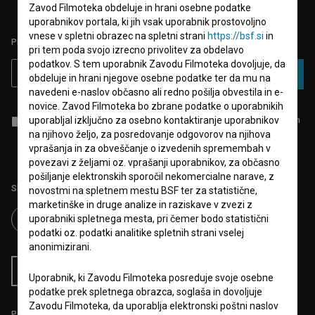
Zavod Filmoteka obdeluje in hrani osebne podatke
uporabnikov portala, ki jih vsak uporabnik prostovoljno
vnese v spletni obrazec na spletni strani
https://bsf.si
in
PRIJAVITE SE NA BSF NOVIČNIK:
pri tem poda svojo izrecno privolitev za obdelavo
podatkov. S tem uporabnik Zavodu Filmoteka dovoljuje, da
PRIJAVA
obdeluje in hrani njegove osebne podatke ter da mu na
navedeni e-naslov občasno ali redno pošilja obvestila in e-
novice. Zavod Filmoteka bo zbrane podatke o uporabnikih
uporabljal izključno za osebno kontaktiranje uporabnikov
Sprejemam
splošne pogoje
in dajem
soglasje
za zbiranje, hrambo in
obdelavo osebnih podatkov.
na njihovo željo, za posredovanje odgovorov na njihova
vprašanja in za obveščanje o izvedenih spremembah v
povezavi z željami oz. vprašanji uporabnikov, za občasno
pošiljanje elektronskih sporočil nekomercialne narave, z
Sledite nam na:
novostmi na spletnem mestu BSF ter za statistične,
marketinške in druge analize in raziskave v zvezi z
uporabniki spletnega mesta, pri čemer bodo statistični
podatki oz. podatki analitike spletnih strani vselej
anonimizirani.
RSS novice
RSS dogodki
Uporabnik, ki Zavodu Filmoteka posreduje svoje osebne
podatke prek spletnega obrazca, soglaša in dovoljuje
Zavodu Filmoteka, da uporablja elektronski poštni naslov
Podprite nas z donacijo na