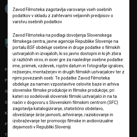
Zavod Filmoteka zagotavlja varovanje vseh osebnih
podatkov v skladu z zahtevami veljavnih predpisov o
varstvu osebnih podatkov.
Zavod Filmoteka na podlagi dovoljenja Slovenskega
filmskega centra, javne agencije Republike Slovenije na
portalu BSF obdeluje osebne in druge podatke o filmskih
ustvarjalcih in izvajalcih, ki so javno dostopni in ki jih zbira
iz različnih virov, in sicer gre za naslednje osebne podatke:
ime, priimek, vzdevek, rojstni datum in fotografije igralcev,
PARTNERJI
režiserjev, montažerjev in drugih filmskih ustvarjalcev ter z
njimi povezanih oseb. Te podatke Zavod Filmoteka
POGOJI UPORABE
obdeluje za namen vzpostavitve celovite baze in arhiva
slovenske filmske produkcije in filmske produkcije, pri
O PROJEKTU
kateri so sodelovali slovenski filmski ustvarjalci in na ta
STATISTIKA
način v dogovoru s Slovenskim filmskim centrom (SFC)
zagotavlja katalogiziranje, statistično obdelavo,
KONTAKT
obveščanje širše javnosti, arhiviranje, raziskovanje in
izobraževanje ter promocijo filmske in avdiovizualne
POGOSTA VPRAŠANJA
dejavnosti v Republiki Sloveniji.
TEST FUNKCIONALNOSTI