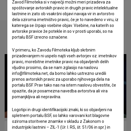
Zavod Filmoteka si v največji možni meri prizadeva za
spoštovanje avtorskih pravic in drugih pravic intelektualne
lastnine in zato ob vsakršni objavi navaja vir in avtorstvo
dela oziroma imetništvo pravic, če je to navedeno v viru, iz
katerega se črpajo vsebine objav. Vsebine, na katerih so
avtorske pravice že potekle in so v prosti uporabi, so na
portalu BSF izrecno označene.
Oglejte si
V primeru, ko Zavodu Filmoteka kljub skrbnim
prizadevanjem ni uspelo najti vseh avtorjev oz. imetnikov
pravic, morebitne imetnike pravic na objavljenih delih
vljudno prosimo, da se nam zglasijo na naslovu
info@filmoteka.net, da bomo lahko ustrezno uredili
prenos avtorskih pravic za uporabo njihovega dela na
portalu BSF. Prav tako nas na istem naslovu obvestite, če
opazite, da je posamezna navedba avtorstva ali vira
pomanjkljiva ali nepravilna.
Logotipi in drugi identifikacijski znaki, ki so objavljeni na
spletnem portalu BSF, so lahko varovani kot blagovne
oziroma storitvene znamke v skladu z Zakonom o
industrijski lastnini – ZIL-1 (Ur. l. RS, št. 51/06 in spr.) in
Alternativa (2021)