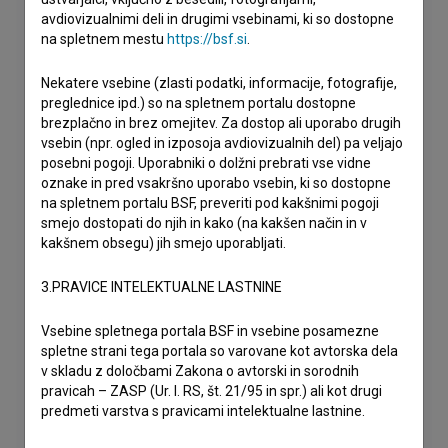
avdiovizualnimi deli in drugimi vsebinami, ki so dostopne
na spletnem mestu
https://bsf.si
.
Nekatere vsebine (zlasti podatki, informacije, fotografije,
preglednice ipd.) so na spletnem portalu dostopne
brezplačno in brez omejitev. Za dostop ali uporabo drugih
vsebin (npr. ogled in izposoja avdiovizualnih del) pa veljajo
posebni pogoji. Uporabniki o dolžni prebrati vse vidne
oznake in pred vsakršno uporabo vsebin, ki so dostopne
na spletnem portalu BSF, preveriti pod kakšnimi pogoji
smejo dostopati do njih in kako (na kakšen način in v
kakšnem obsegu) jih smejo uporabljati.
3.PRAVICE INTELEKTUALNE LASTNINE
Vsebine spletnega portala BSF in vsebine posamezne
spletne strani tega portala so varovane kot avtorska dela
v skladu z določbami Zakona o avtorski in sorodnih
pravicah – ZASP (Ur. l. RS, št. 21/95 in spr.) ali kot drugi
predmeti varstva s pravicami intelektualne lastnine.