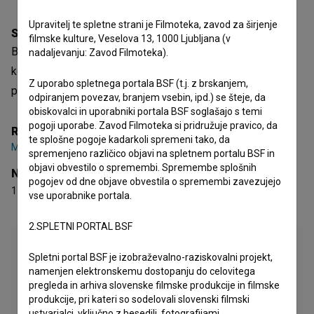
Upravitelj te spletne strani je Filmoteka, zavod za širjenje
Sinopsis
filmske kulture, Veselova 13, 1000 Ljubljana (v
Bby je slovenski igrani video spot. Žanrsko je opredeljen
nadaljevanju: Zavod Filmoteka).
kot glasbeni. Režiser je
Matevž Jerman
. Nastal je v
Z uporabo spletnega portala BSF (t.j. z brskanjem,
produkciji
Warehouse Collective
. Prejel je 1 nagrado.
odpiranjem povezav, branjem vsebin, ipd.) se šteje, da
obiskovalci in uporabniki portala BSF soglašajo s temi
pogoji uporabe. Zavod Filmoteka si pridružuje pravico, da
Režija
te splošne pogoje kadarkoli spremeni tako, da
Matevž Jerman
spremenjeno različico objavi na spletnem portalu BSF in
objavi obvestilo o spremembi. Spremembe splošnih
Nagrade
pogojev od dne objave obvestila o spremembi zavezujejo
1 nagrada
vse uporabnike portala.
2.SPLETNI PORTAL BSF
Spletni portal BSF je izobraževalno-raziskovalni projekt,
namenjen elektronskemu dostopanju do celovitega
pregleda in arhiva slovenske filmske produkcije in filmske
produkcije, pri kateri so sodelovali slovenski filmski
ustvarjalci, vključno z besedili, fotografijami,