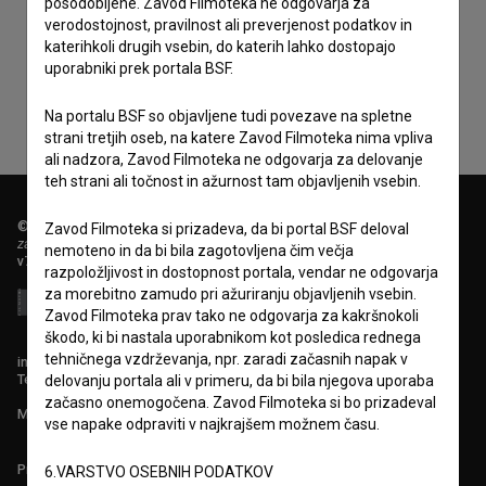
posodobljene. Zavod Filmoteka ne odgovarja za
Sprejemam
splošne pogoje
in dajem
soglasje
za
verodostojnost, pravilnost ali preverjenost podatkov in
zbiranje, hrambo in obdelavo osebnih podatkov.
katerihkoli drugih vsebin, do katerih lahko dostopajo
uporabniki prek portala BSF.
Na portalu BSF so objavljene tudi povezave na spletne
strani tretjih oseb, na katere Zavod Filmoteka nima vpliva
ali nadzora, Zavod Filmoteka ne odgovarja za delovanje
teh strani ali točnost in ažurnost tam objavljenih vsebin.
© 2018-2026, Filmoteka,
Zavod Filmoteka si prizadeva, da bi portal BSF deloval
zavod za širjenje filmske kulture
nemoteno in da bi bila zagotovljena čim večja
v7.151.0
razpoložljivost in dostopnost portala, vendar ne odgovarja
za morebitno zamudo pri ažuriranju objavljenih vsebin.
Zavod Filmoteka prav tako ne odgovarja za kakršnokoli
škodo, ki bi nastala uporabnikom kot posledica rednega
tehničnega vzdrževanja, npr. zaradi začasnih napak v
info@filmoteka.si
Tehnična pomoč: podpora@bsf.si
delovanju portala ali v primeru, da bi bila njegova uporaba
začasno onemogočena. Zavod Filmoteka si bo prizadeval
Mednarodna številka ISSN 2670-787X
vse napake odpraviti v najkrajšem možnem času.
Projekt sofinancira:
6.VARSTVO OSEBNIH PODATKOV