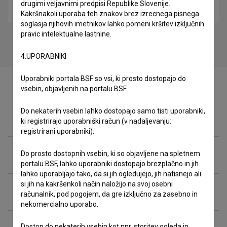
drugimi veljavnimi predpisi Republike Slovenije.
drama, glasbeni
Kakršnakoli uporaba teh znakov brez izrecnega pisnega
soglasja njihovih imetnikov lahko pomeni kršitev izključnih
pravic intelektualne lastnine.
4.UPORABNIKI
Uporabniki portala BSF so vsi, ki prosto dostopajo do
vsebin, objavljenih na portalu BSF.
Do nekaterih vsebin lahko dostopajo samo tisti uporabniki,
Ekipa
ki registrirajo uporabniški račun (v nadaljevanju:
registrirani uporabniki).
Organizacije
Do prosto dostopnih vsebin, ki so objavljene na spletnem
portalu BSF, lahko uporabniki dostopajo brezplačno in jih
lahko uporabljajo tako, da si jih ogledujejo, jih natisnejo ali
si jih na kakršenkoli način naložijo na svoj osebni
Nagrade in nominacije
računalnik, pod pogojem, da gre izključno za zasebno in
nekomercialno uporabo.
Dostop do nekaterih vsebin kot npr. storitev ogleda in