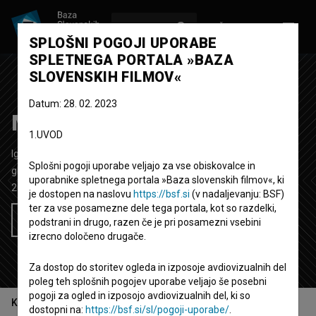
VPIŠI SE
EN
SPLOŠNI POGOJI UPORABE
SPLETNEGA PORTALA »BAZA
SLOVENSKIH FILMOV«
Datum: 28. 02. 2023
Mrfy ~ Bby
1.UVOD
Igrani video spot
4' 21''
Splošni pogoji uporabe veljajo za vse obiskovalce in
glasbeni
uporabnike spletnega portala »Baza slovenskih filmov«, ki
2019
Slovenija
je dostopen na naslovu
https://bsf.si
(v nadaljevanju: BSF)
ter za vse posamezne dele tega portala, kot so razdelki,
Želim si ogledati ta film
podstrani in drugo, razen če je pri posamezni vsebini
izrecno določeno drugače.
Za dostop do storitev ogleda in izposoje avdiovizualnih del
poleg teh splošnih pogojev uporabe veljajo še posebni
pogoji za ogled in izposojo avdiovizualnih del, ki so
Kazalo
dostopni na:
https://bsf.si/sl/pogoji-uporabe/
.