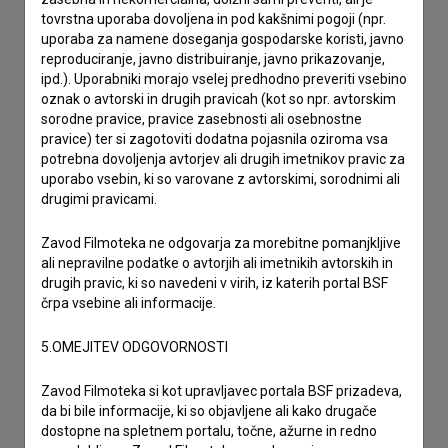
drugo
tovrstna uporaba dovoljena in pod kakšnimi pogoji (npr.
uporaba za namene doseganja gospodarske koristi, javno
reproduciranje, javno distribuiranje, javno prikazovanje,
ipd.). Uporabniki morajo vselej predhodno preveriti vsebino
oznak o avtorski in drugih pravicah (kot so npr. avtorskim
sorodne pravice, pravice zasebnosti ali osebnostne
pravice) ter si zagotoviti dodatna pojasnila oziroma vsa
potrebna dovoljenja avtorjev ali drugih imetnikov pravic za
uporabo vsebin, ki so varovane z avtorskimi, sorodnimi ali
drugimi pravicami.
Zavod Filmoteka ne odgovarja za morebitne pomanjkljive
ali nepravilne podatke o avtorjih ali imetnikih avtorskih in
drugih pravic, ki so navedeni v virih, iz katerih portal BSF
črpa vsebine ali informacije.
5.OMEJITEV ODGOVORNOSTI
Zavod Filmoteka si kot upravljavec portala BSF prizadeva,
da bi bile informacije, ki so objavljene ali kako drugače
dostopne na spletnem portalu, točne, ažurne in redno