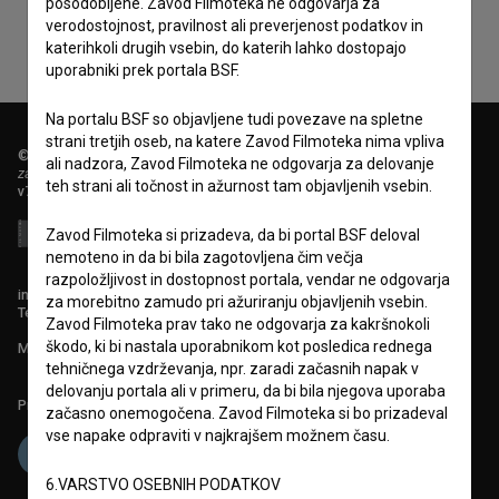
posodobljene. Zavod Filmoteka ne odgovarja za
verodostojnost, pravilnost ali preverjenost podatkov in
katerihkoli drugih vsebin, do katerih lahko dostopajo
uporabniki prek portala BSF.
Na portalu BSF so objavljene tudi povezave na spletne
strani tretjih oseb, na katere Zavod Filmoteka nima vpliva
© 2018-2026, Filmoteka,
ali nadzora, Zavod Filmoteka ne odgovarja za delovanje
zavod za širjenje filmske kulture
teh strani ali točnost in ažurnost tam objavljenih vsebin.
v7.151.0
Zavod Filmoteka si prizadeva, da bi portal BSF deloval
nemoteno in da bi bila zagotovljena čim večja
razpoložljivost in dostopnost portala, vendar ne odgovarja
info@filmoteka.si
za morebitno zamudo pri ažuriranju objavljenih vsebin.
Tehnična pomoč: podpora@bsf.si
Zavod Filmoteka prav tako ne odgovarja za kakršnokoli
škodo, ki bi nastala uporabnikom kot posledica rednega
Mednarodna številka ISSN 2670-787X
tehničnega vzdrževanja, npr. zaradi začasnih napak v
delovanju portala ali v primeru, da bi bila njegova uporaba
Projekt sofinancira:
začasno onemogočena. Zavod Filmoteka si bo prizadeval
vse napake odpraviti v najkrajšem možnem času.
6.VARSTVO OSEBNIH PODATKOV