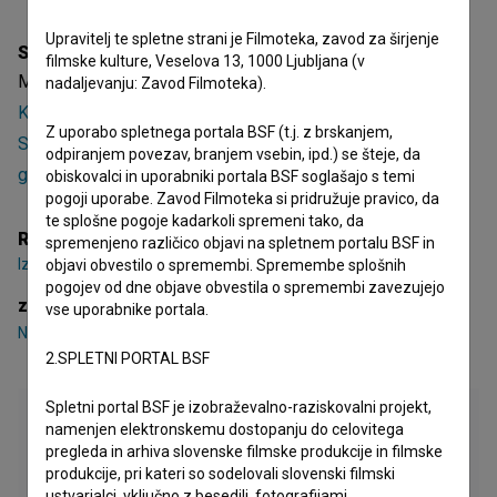
Upravitelj te spletne strani je Filmoteka, zavod za širjenje
Sinopsis
filmske kulture, Veselova 13, 1000 Ljubljana (v
Moja lasulja je slovenski kratki igrani film. Nastopajo
Nika
nadaljevanju: Zavod Filmoteka).
Korenjak
,
Luka Bokšan
,
Nejc Jezernik
. Režiserka je
Iza
Z uporabo spletnega portala BSF (t.j. z brskanjem,
Skok
. Nastal je v produkciji
UL AGRFT - Akademija za
odpiranjem povezav, branjem vsebin, ipd.) se šteje, da
gledališče, radio, film in televizijo
.
obiskovalci in uporabniki portala BSF soglašajo s temi
pogoji uporabe. Zavod Filmoteka si pridružuje pravico, da
te splošne pogoje kadarkoli spremeni tako, da
Režija
spremenjeno različico objavi na spletnem portalu BSF in
Iza Skok
objavi obvestilo o spremembi. Spremembe splošnih
pogojev od dne objave obvestila o spremembi zavezujejo
zasedba
vse uporabnike portala.
Nika Korenjak
,
Luka Bokšan
,
Nejc Jezernik
2.SPLETNI PORTAL BSF
Spletni portal BSF je izobraževalno-raziskovalni projekt,
namenjen elektronskemu dostopanju do celovitega
pregleda in arhiva slovenske filmske produkcije in filmske
produkcije, pri kateri so sodelovali slovenski filmski
ustvarjalci, vključno z besedili, fotografijami,