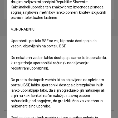
drugimi veljavnimi predpisi Republike Slovenije.
Alma M. Karlin: Samotno potovanje (2009)
Kakršnakoli uporaba teh znakov brez izrecnega pisnega
biografski, potopisni
soglasja njihovih imetnikov lahko pomeni kršitev izključnih
pravic intelektualne lastnine.
4.UPORABNIKI
Uporabniki portala BSF so vsi, ki prosto dostopajo do
vsebin, objavljenih na portalu BSF.
Do nekaterih vsebin lahko dostopajo samo tisti uporabniki,
Zasedba
ki registrirajo uporabniški račun (v nadaljevanju:
registrirani uporabniki).
Do prosto dostopnih vsebin, ki so objavljene na spletnem
Ekipa
portalu BSF, lahko uporabniki dostopajo brezplačno in jih
lahko uporabljajo tako, da si jih ogledujejo, jih natisnejo ali
si jih na kakršenkoli način naložijo na svoj osebni
Organizacije
računalnik, pod pogojem, da gre izključno za zasebno in
nekomercialno uporabo.
Dostop do nekaterih vsebin kot npr. storitev ogleda in