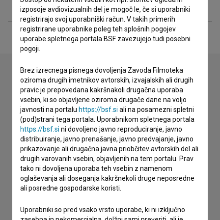
Razširjeni podatki
izposoje avdiovizualnih del je mogoč le, če si uporabniki
registrirajo svoj uporabniški račun. V takih primerih
registrirane uporabnike poleg teh splošnih pogojev
uporabe spletnega portala BSF zavezujejo tudi posebni
pogoji.
Brez izrecnega pisnega dovoljenja Zavoda Filmoteka
oziroma drugih imetnikov avtorskih, izvajalskih ali drugih
Stik z uredništvom
pravic je prepovedana kakršnakoli drugačna uporaba
vsebin, ki so objavljene oziroma drugače dane na voljo
Spoštovani, s pomočjo spodnjega obrazca lahko stopite v
javnosti na portalu
https://bsf.si
ali na posamezni spletni
stik z uredništvom Baze slovenskih filmov. Veseli bomo vaših
(pod)strani tega portala. Uporabnikom spletnega portala
odzivov.
https://bsf.si
ni dovoljeno javno reproduciranje, javno
distribuiranje, javno prenašanje, javno predvajanje, javno
prikazovanje ali drugačna javna priobčitev avtorskih del ali
imam vprašanje
drugih varovanih vsebin, objavljenih na tem portalu. Prav
prijavljam napako
tako ni dovoljena uporaba teh vsebin z namenom
oglaševanja ali doseganja kakršnekoli druge neposredne
želim dodati podatke
ali posredne gospodarske koristi.
drugo
Uporabniki so pred vsako vrsto uporabe, ki ni izključno
zasebna in nekomercialna, dolžni sami preveriti, ali je