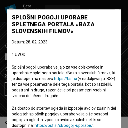
VPIŠI SE
EN
SPLOŠNI POGOJI UPORABE
SPLETNEGA PORTALA »BAZA
SLOVENSKIH FILMOV«
Datum: 28. 02. 2023
ŠTUDIJSKI PROJEKT
Moja lasulja
1.UVOD
Splošni pogoji uporabe veljajo za vse obiskovalce in
Kratki igrani film
8'
uporabnike spletnega portala »Baza slovenskih filmov«, ki
2014
Slovenija
je dostopen na naslovu
https://bsf.si
(v nadaljevanju: BSF)
ter za vse posamezne dele tega portala, kot so razdelki,
Želim si ogledati ta film
podstrani in drugo, razen če je pri posamezni vsebini
izrecno določeno drugače.
Za dostop do storitev ogleda in izposoje avdiovizualnih del
poleg teh splošnih pogojev uporabe veljajo še posebni
pogoji za ogled in izposojo avdiovizualnih del, ki so
Kazalo
dostopni na:
https://bsf.si/sl/pogoji-uporabe/
.