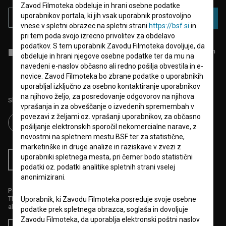
Zavod Filmoteka obdeluje in hrani osebne podatke
uporabnikov portala, ki jih vsak uporabnik prostovoljno
PRIJAVA
vnese v spletni obrazec na spletni strani
https://bsf.si
in
pri tem poda svojo izrecno privolitev za obdelavo
podatkov. S tem uporabnik Zavodu Filmoteka dovoljuje, da
Sprejemam
splošne pogoje
in dajem
soglasje
za zbiranje, hrambo in
obdeluje in hrani njegove osebne podatke ter da mu na
obdelavo osebnih podatkov.
navedeni e-naslov občasno ali redno pošilja obvestila in e-
novice. Zavod Filmoteka bo zbrane podatke o uporabnikih
uporabljal izključno za osebno kontaktiranje uporabnikov
na njihovo željo, za posredovanje odgovorov na njihova
Sledite nam na:
vprašanja in za obveščanje o izvedenih spremembah v
povezavi z željami oz. vprašanji uporabnikov, za občasno
pošiljanje elektronskih sporočil nekomercialne narave, z
novostmi na spletnem mestu BSF ter za statistične,
marketinške in druge analize in raziskave v zvezi z
uporabniki spletnega mesta, pri čemer bodo statistični
RSS novice
RSS dogodki
podatki oz. podatki analitike spletnih strani vselej
anonimizirani.
Podprite nas z donacijo na
TRR: SI56 6100 0001 5706 684,
Uporabnik, ki Zavodu Filmoteka posreduje svoje osebne
ali s kreditno kartico:
podatke prek spletnega obrazca, soglaša in dovoljuje
Zavodu Filmoteka, da uporablja elektronski poštni naslov