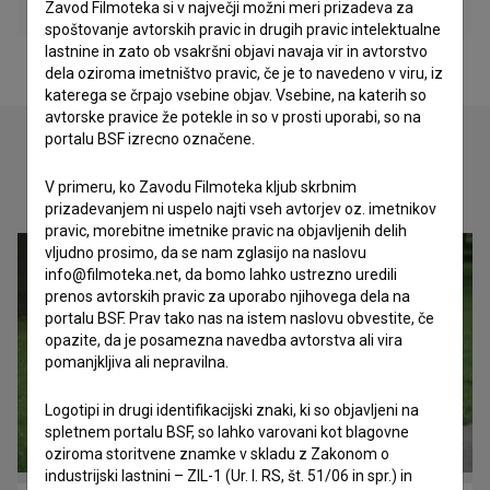
Zavod Filmoteka si v največji možni meri prizadeva za
spoštovanje avtorskih pravic in drugih pravic intelektualne
lastnine in zato ob vsakršni objavi navaja vir in avtorstvo
dela oziroma imetništvo pravic, če je to navedeno v viru, iz
katerega se črpajo vsebine objav. Vsebine, na katerih so
avtorske pravice že potekle in so v prosti uporabi, so na
portalu BSF izrecno označene.
Oglejte si
V primeru, ko Zavodu Filmoteka kljub skrbnim
prizadevanjem ni uspelo najti vseh avtorjev oz. imetnikov
pravic, morebitne imetnike pravic na objavljenih delih
vljudno prosimo, da se nam zglasijo na naslovu
info@filmoteka.net, da bomo lahko ustrezno uredili
prenos avtorskih pravic za uporabo njihovega dela na
portalu BSF. Prav tako nas na istem naslovu obvestite, če
opazite, da je posamezna navedba avtorstva ali vira
pomanjkljiva ali nepravilna.
Logotipi in drugi identifikacijski znaki, ki so objavljeni na
spletnem portalu BSF, so lahko varovani kot blagovne
oziroma storitvene znamke v skladu z Zakonom o
industrijski lastnini – ZIL-1 (Ur. l. RS, št. 51/06 in spr.) in