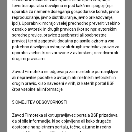
tovrstna uporaba dovoljena in pod kakšnimi pogoji (npr.
uporaba za namene doseganja gospodarske koristi, javno
reproduciranje, javno distribuiranje, javno prikazovanje,
ipd.). Uporabniki morajo vselej predhodno preveriti vsebino
oznak o avtorski in drugih pravicah (kot so npr. avtorskim
sorodne pravice, pravice zasebnosti ali osebnostne
pravice) ter si zagotoviti dodatna pojasnila oziroma vsa
potrebna dovoljenja avtorjev ali drugih imetnikov pravic za
uporabo vsebin, ki so varovane z avtorskimi, sorodnimi ali
drugimi pravicami.
Zavod Filmoteka ne odgovarja za morebitne pomanjkljive
ali nepravilne podatke o avtorjih ali imetnikih avtorskih in
drugih pravic, ki so navedeni v virih, iz katerih portal BSF
črpa vsebine ali informacije.
5.OMEJITEV ODGOVORNOSTI
Sprejemam
splošne pogoje
in dajem
soglasje
za
Zavod Filmoteka si kot upravljavec portala BSF prizadeva,
da bi bile informacije, ki so objavljene ali kako drugače
zbiranje, hrambo in obdelavo osebnih podatkov.
dostopne na spletnem portalu, točne, ažurne in redno