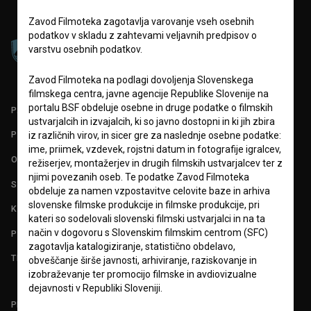
Zavod Filmoteka zagotavlja varovanje vseh osebnih
podatkov v skladu z zahtevami veljavnih predpisov o
varstvu osebnih podatkov.
Zavod Filmoteka na podlagi dovoljenja Slovenskega
filmskega centra, javne agencije Republike Slovenije na
portalu BSF obdeluje osebne in druge podatke o filmskih
PARTNERJI
ustvarjalcih in izvajalcih, ki so javno dostopni in ki jih zbira
POGOJI UPORABE
iz različnih virov, in sicer gre za naslednje osebne podatke:
ime, priimek, vzdevek, rojstni datum in fotografije igralcev,
O PROJEKTU
režiserjev, montažerjev in drugih filmskih ustvarjalcev ter z
njimi povezanih oseb. Te podatke Zavod Filmoteka
STATISTIKA
obdeluje za namen vzpostavitve celovite baze in arhiva
slovenske filmske produkcije in filmske produkcije, pri
KONTAKT
kateri so sodelovali slovenski filmski ustvarjalci in na ta
način v dogovoru s Slovenskim filmskim centrom (SFC)
POGOSTA VPRAŠANJA
zagotavlja katalogiziranje, statistično obdelavo,
TEST FUNKCIONALNOSTI
obveščanje širše javnosti, arhiviranje, raziskovanje in
izobraževanje ter promocijo filmske in avdiovizualne
dejavnosti v Republiki Sloveniji.
PRIJAVITE SE NA BSF NOVIČNIK: