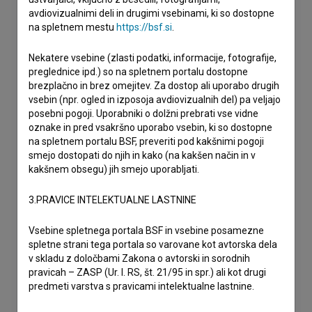
avdiovizualnimi deli in drugimi vsebinami, ki so dostopne
na spletnem mestu
https://bsf.si
.
Nekatere vsebine (zlasti podatki, informacije, fotografije,
preglednice ipd.) so na spletnem portalu dostopne
brezplačno in brez omejitev. Za dostop ali uporabo drugih
vsebin (npr. ogled in izposoja avdiovizualnih del) pa veljajo
posebni pogoji. Uporabniki o dolžni prebrati vse vidne
oznake in pred vsakršno uporabo vsebin, ki so dostopne
na spletnem portalu BSF, preveriti pod kakšnimi pogoji
smejo dostopati do njih in kako (na kakšen način in v
kakšnem obsegu) jih smejo uporabljati.
3.PRAVICE INTELEKTUALNE LASTNINE
Vsebine spletnega portala BSF in vsebine posamezne
spletne strani tega portala so varovane kot avtorska dela
v skladu z določbami Zakona o avtorski in sorodnih
pravicah – ZASP (Ur. l. RS, št. 21/95 in spr.) ali kot drugi
predmeti varstva s pravicami intelektualne lastnine.