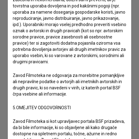
drugo
tovrstna uporaba dovoljena in pod kakšnimi pogoji (npr.
uporaba za namene doseganja gospodarske koristi, javno
reproduciranje, javno distribuiranje, javno prikazovanje,
ipd.). Uporabniki morajo vselej predhodno preveriti vsebino
oznak o avtorski in drugih pravicah (kot so npr. avtorskim
sorodne pravice, pravice zasebnosti ali osebnostne
pravice) ter si zagotoviti dodatna pojasnila oziroma vsa
potrebna dovoljenja avtorjev ali drugih imetnikov pravic za
uporabo vsebin, ki so varovane z avtorskimi, sorodnimi ali
drugimi pravicami.
Zavod Filmoteka ne odgovarja za morebitne pomanjkljive
ali nepravilne podatke o avtorjih ali imetnikih avtorskih in
drugih pravic, ki so navedeni v virih, iz katerih portal BSF
črpa vsebine ali informacije.
5.OMEJITEV ODGOVORNOSTI
Zavod Filmoteka si kot upravljavec portala BSF prizadeva,
da bi bile informacije, ki so objavljene ali kako drugače
dostopne na spletnem portalu, točne, ažurne in redno