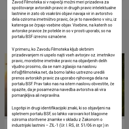
Zavod Filmoteka si v največji možni meri prizadeva za
spoštovanje avtorskih pravic in drugih pravic intelektualne
lastnine in zato ob vsakršni objavi navaja vir in avtorstvo
dela oziroma imetništvo pravic, če je to navedeno v viru, iz
katerega se črpajo vsebine objav. Vsebine, na katerih so
avtorske pravice že potekle in so v prosti uporabi, so na
portalu BSF izrecno označene.
Oglejte si
V primeru, ko Zavodu Filmoteka kljub skrbnim
prizadevanjem ni uspelo najti vseh avtorjev oz. imetnikov
pravic, morebitne imetnike pravic na objavljenih delih
vljudno prosimo, da se nam zglasijo na naslovu
info@filmoteka.net, da bomo lahko ustrezno uredili
prenos avtorskih pravic za uporabo njihovega dela na
portalu BSF. Prav tako nas na istem naslovu obvestite, če
opazite, da je posamezna navedba avtorstva ali vira
pomanjkljiva ali nepravilna.
Logotipi in drugi identifikacijski znaki, ki so objavljeni na
spletnem portalu BSF, so lahko varovani kot blagovne
oziroma storitvene znamke v skladu z Zakonom o
industrijski lastnini – ZIL-1 (Ur. l. RS, št. 51/06 in spr.) in
Osvoboditev Libida (2020)