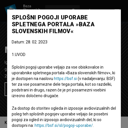
VPIŠI SE
EN
SPLOŠNI POGOJI UPORABE
SPLETNEGA PORTALA »BAZA
SLOVENSKIH FILMOV«
Datum: 28. 02. 2023
Mi2 ~ Joj joj joj
1.UVOD
Igrani video spot
3'
Splošni pogoji uporabe veljajo za vse obiskovalce in
glasbeni
uporabnike spletnega portala »Baza slovenskih filmov«, ki
2021
Slovenija
je dostopen na naslovu
https://bsf.si
(v nadaljevanju: BSF)
ter za vse posamezne dele tega portala, kot so razdelki,
Želim si ogledati ta film
podstrani in drugo, razen če je pri posamezni vsebini
izrecno določeno drugače.
Za dostop do storitev ogleda in izposoje avdiovizualnih del
poleg teh splošnih pogojev uporabe veljajo še posebni
pogoji za ogled in izposojo avdiovizualnih del, ki so
Kazalo
dostopni na:
https://bsf.si/sl/pogoji-uporabe/
.