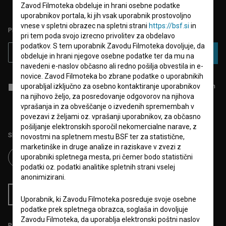
Zavod Filmoteka obdeluje in hrani osebne podatke
uporabnikov portala, ki jih vsak uporabnik prostovoljno
vnese v spletni obrazec na spletni strani
https://bsf.si
in
PRIJAVITE SE NA BSF NOVIČNIK:
pri tem poda svojo izrecno privolitev za obdelavo
podatkov. S tem uporabnik Zavodu Filmoteka dovoljuje, da
PRIJAVA
obdeluje in hrani njegove osebne podatke ter da mu na
navedeni e-naslov občasno ali redno pošilja obvestila in e-
novice. Zavod Filmoteka bo zbrane podatke o uporabnikih
uporabljal izključno za osebno kontaktiranje uporabnikov
Sprejemam
splošne pogoje
in dajem
soglasje
za zbiranje, hrambo in
obdelavo osebnih podatkov.
na njihovo željo, za posredovanje odgovorov na njihova
vprašanja in za obveščanje o izvedenih spremembah v
povezavi z željami oz. vprašanji uporabnikov, za občasno
pošiljanje elektronskih sporočil nekomercialne narave, z
Sledite nam na:
novostmi na spletnem mestu BSF ter za statistične,
marketinške in druge analize in raziskave v zvezi z
uporabniki spletnega mesta, pri čemer bodo statistični
podatki oz. podatki analitike spletnih strani vselej
anonimizirani.
RSS novice
RSS dogodki
Uporabnik, ki Zavodu Filmoteka posreduje svoje osebne
podatke prek spletnega obrazca, soglaša in dovoljuje
Zavodu Filmoteka, da uporablja elektronski poštni naslov
Podprite nas z donacijo na