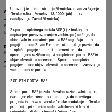
Upravitelj te spletne strani je Filmoteka, zavod za širjenje
Sinopsis
filmske kulture, Veselova 13, 1000 Ljubljana (v
Joj joj joj je slovenski igrani video spot. Nastopa
Tone
nadaljevanju: Zavod Filmoteka).
Kregar
. Žanrsko je opredeljen kot glasbeni. Režiser je
Rudi
Z uporabo spletnega portala BSF (t.j. z brskanjem,
Uran
.
odpiranjem povezav, branjem vsebin, ipd.) se šteje, da
obiskovalci in uporabniki portala BSF soglašajo s temi
pogoji uporabe. Zavod Filmoteka si pridružuje pravico, da
Režija
te splošne pogoje kadarkoli spremeni tako, da
Rudi Uran
spremenjeno različico objavi na spletnem portalu BSF in
objavi obvestilo o spremembi. Spremembe splošnih
zasedba
pogojev od dne objave obvestila o spremembi zavezujejo
Tone Kregar
vse uporabnike portala.
2.SPLETNI PORTAL BSF
Spletni portal BSF je izobraževalno-raziskovalni projekt,
namenjen elektronskemu dostopanju do celovitega
pregleda in arhiva slovenske filmske produkcije in filmske
produkcije, pri kateri so sodelovali slovenski filmski
ustvarjalci, vključno z besedili, fotografijami,