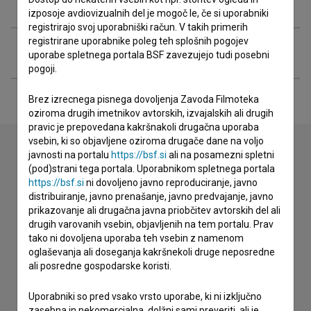
Glasba
izposoje avdiovizualnih del je mogoč le, če si uporabniki
registrirajo svoj uporabniški račun. V takih primerih
registrirane uporabnike poleg teh splošnih pogojev
Razširjeni podatki
uporabe spletnega portala BSF zavezujejo tudi posebni
pogoji.
Brez izrecnega pisnega dovoljenja Zavoda Filmoteka
oziroma drugih imetnikov avtorskih, izvajalskih ali drugih
pravic je prepovedana kakršnakoli drugačna uporaba
vsebin, ki so objavljene oziroma drugače dane na voljo
javnosti na portalu
https://bsf.si
ali na posamezni spletni
(pod)strani tega portala. Uporabnikom spletnega portala
Stik z uredništvom
https://bsf.si
ni dovoljeno javno reproduciranje, javno
distribuiranje, javno prenašanje, javno predvajanje, javno
Spoštovani, s pomočjo spodnjega obrazca lahko stopite v
prikazovanje ali drugačna javna priobčitev avtorskih del ali
stik z uredništvom Baze slovenskih filmov. Veseli bomo vaših
drugih varovanih vsebin, objavljenih na tem portalu. Prav
odzivov.
tako ni dovoljena uporaba teh vsebin z namenom
oglaševanja ali doseganja kakršnekoli druge neposredne
imam vprašanje
ali posredne gospodarske koristi.
prijavljam napako
Uporabniki so pred vsako vrsto uporabe, ki ni izključno
želim dodati podatke
zasebna in nekomercialna, dolžni sami preveriti, ali je