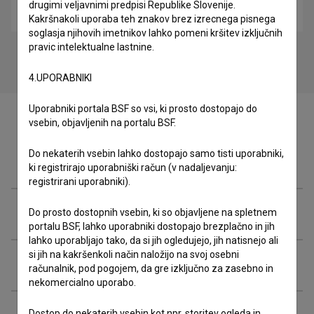
drugimi veljavnimi predpisi Republike Slovenije.
glasbeni
Kakršnakoli uporaba teh znakov brez izrecnega pisnega
soglasja njihovih imetnikov lahko pomeni kršitev izključnih
pravic intelektualne lastnine.
4.UPORABNIKI
Uporabniki portala BSF so vsi, ki prosto dostopajo do
vsebin, objavljenih na portalu BSF.
Do nekaterih vsebin lahko dostopajo samo tisti uporabniki,
Zasedba
ki registrirajo uporabniški račun (v nadaljevanju:
registrirani uporabniki).
Ekipa
Do prosto dostopnih vsebin, ki so objavljene na spletnem
portalu BSF, lahko uporabniki dostopajo brezplačno in jih
lahko uporabljajo tako, da si jih ogledujejo, jih natisnejo ali
si jih na kakršenkoli način naložijo na svoj osebni
Organizacije
računalnik, pod pogojem, da gre izključno za zasebno in
nekomercialno uporabo.
Dostop do nekaterih vsebin kot npr. storitev ogleda in