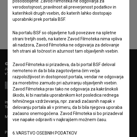
posodobljene. Zavod Filmoteka ne odgovarja za
Sprejemam
splošne pogoje
in dajem
soglasje
za
verodostojnost, pravilnost ali preverjenost podatkov in
zbiranje, hrambo in obdelavo osebnih podatkov.
katerihkoli drugih vsebin, do katerih lahko dostopajo
uporabniki prek portala BSF.
Na portalu BSF so objavljene tudi povezave na spletne
strani tretjih oseb, na katere Zavod Filmoteka nima vpliva
ali nadzora, Zavod Filmoteka ne odgovarja za delovanje
teh strani ali točnost in ažurnost tam objavljenih vsebin.
© 2018-2026, Filmoteka,
Zavod Filmoteka si prizadeva, da bi portal BSF deloval
zavod za širjenje filmske kulture
nemoteno in da bi bila zagotovljena čim večja
v7.149.2
razpoložljivost in dostopnost portala, vendar ne odgovarja
za morebitno zamudo pri ažuriranju objavljenih vsebin.
Zavod Filmoteka prav tako ne odgovarja za kakršnokoli
škodo, ki bi nastala uporabnikom kot posledica rednega
tehničnega vzdrževanja, npr. zaradi začasnih napak v
info@filmoteka.si
Tehnična pomoč: podpora@bsf.si
delovanju portala ali v primeru, da bi bila njegova uporaba
začasno onemogočena. Zavod Filmoteka si bo prizadeval
Mednarodna številka ISSN 2670-787X
vse napake odpraviti v najkrajšem možnem času.
Projekt sofinancira:
6.VARSTVO OSEBNIH PODATKOV