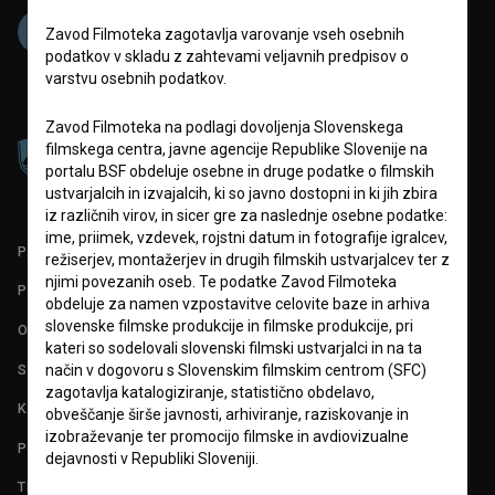
Zavod Filmoteka zagotavlja varovanje vseh osebnih
podatkov v skladu z zahtevami veljavnih predpisov o
varstvu osebnih podatkov.
Zavod Filmoteka na podlagi dovoljenja Slovenskega
filmskega centra, javne agencije Republike Slovenije na
portalu BSF obdeluje osebne in druge podatke o filmskih
ustvarjalcih in izvajalcih, ki so javno dostopni in ki jih zbira
iz različnih virov, in sicer gre za naslednje osebne podatke:
ime, priimek, vzdevek, rojstni datum in fotografije igralcev,
PARTNERJI
režiserjev, montažerjev in drugih filmskih ustvarjalcev ter z
njimi povezanih oseb. Te podatke Zavod Filmoteka
POGOJI UPORABE
obdeluje za namen vzpostavitve celovite baze in arhiva
slovenske filmske produkcije in filmske produkcije, pri
O PROJEKTU
kateri so sodelovali slovenski filmski ustvarjalci in na ta
STATISTIKA
način v dogovoru s Slovenskim filmskim centrom (SFC)
zagotavlja katalogiziranje, statistično obdelavo,
KONTAKT
obveščanje širše javnosti, arhiviranje, raziskovanje in
izobraževanje ter promocijo filmske in avdiovizualne
POGOSTA VPRAŠANJA
dejavnosti v Republiki Sloveniji.
TEST FUNKCIONALNOSTI