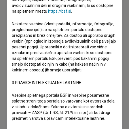
avdiovizualnimi deli in drugimi vsebinami, ki so dostopne
na spletnem mestu
https://bsf.si
.
Nekatere vsebine (zlasti podatki, informacije, fotografije,
preglednice ipd.) so na spletnem portalu dostopne
brezplačno in brez omejitev. Za dostop ali uporabo drugih
vsebin (npr. ogled in izposoja avdiovizualnih del) pa veljajo
posebni pogoji. Uporabniki o dolžni prebrati vse vidne
oznake in pred vsakršno uporabo vsebin, ki so dostopne
na spletnem portalu BSF, preveriti pod kakšnimi pogoji
smejo dostopati do njih in kako (na kakšen način in v
kakšnem obsegu) jih smejo uporabljati.
3.PRAVICE INTELEKTUALNE LASTNINE
Vsebine spletnega portala BSF in vsebine posamezne
spletne strani tega portala so varovane kot avtorska dela
v skladu z določbami Zakona o avtorski in sorodnih
pravicah – ZASP (Ur. l. RS, št. 21/95 in spr.) ali kot drugi
predmeti varstva s pravicami intelektualne lastnine.