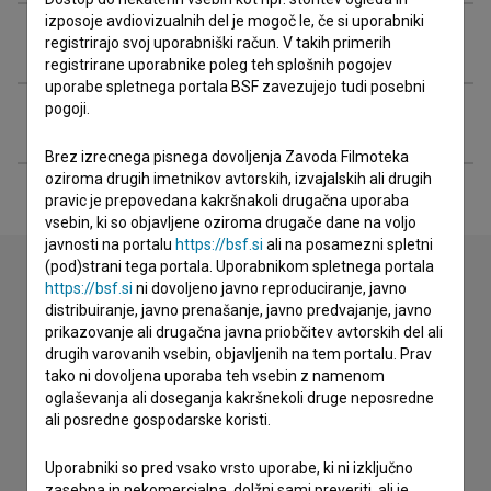
izposoje avdiovizualnih del je mogoč le, če si uporabniki
Glasba
registrirajo svoj uporabniški račun. V takih primerih
registrirane uporabnike poleg teh splošnih pogojev
uporabe spletnega portala BSF zavezujejo tudi posebni
pogoji.
Razširjeni podatki
Brez izrecnega pisnega dovoljenja Zavoda Filmoteka
oziroma drugih imetnikov avtorskih, izvajalskih ali drugih
pravic je prepovedana kakršnakoli drugačna uporaba
vsebin, ki so objavljene oziroma drugače dane na voljo
javnosti na portalu
https://bsf.si
ali na posamezni spletni
(pod)strani tega portala. Uporabnikom spletnega portala
https://bsf.si
ni dovoljeno javno reproduciranje, javno
distribuiranje, javno prenašanje, javno predvajanje, javno
Stik z uredništvom
prikazovanje ali drugačna javna priobčitev avtorskih del ali
Spoštovani, s pomočjo spodnjega obrazca lahko stopite v
drugih varovanih vsebin, objavljenih na tem portalu. Prav
stik z uredništvom Baze slovenskih filmov. Veseli bomo vaših
tako ni dovoljena uporaba teh vsebin z namenom
odzivov.
oglaševanja ali doseganja kakršnekoli druge neposredne
ali posredne gospodarske koristi.
imam vprašanje
Uporabniki so pred vsako vrsto uporabe, ki ni izključno
prijavljam napako
zasebna in nekomercialna, dolžni sami preveriti, ali je