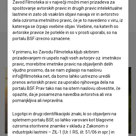
Zavod Filmoteka si v največji možni meri prizadeva za
spoštovanje avtorskih pravic in drugih pravic intelektualne
lastnine in zato ob vsakršni objavi navaja vir in avtorstvo
dela oziroma imetništvo pravic, če je to navedeno v viru, iz
katerega se črpajo vsebine objav. Vsebine, na katerih so
avtorske pravice že potekle in so v prosti uporabi, so na
portalu BSF izrecno označene.
V primeru, ko Zavodu Filmoteka kljub skrbnim
Oglejte si
prizadevanjem ni uspelo najti vseh avtorjev oz. imetnikov
pravic, morebitne imetnike pravic na objavljenih delih
vljudno prosimo, da se nam zglasijo na naslovu
info@filmoteka.net, da bomo lahko ustrezno uredili
prenos avtorskih pravic za uporabo njihovega dela na
portalu BSF. Prav tako nas na istem naslovu obvestite, če
opazite, da je posamezna navedba avtorstva ali vira
pomanjkljiva ali nepravilna.
Logotipi in drugi identifikacijski znaki, ki so objavljeni na
spletnem portalu BSF, so lahko varovani kot blagovne
oziroma storitvene znamke v skladu z Zakonom o
industrijski lastnini – ZIL-1 (Ur. l. RS, št. 51/06 in spr.) in