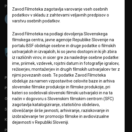
Projekt sofinancira:
Zavod Filmoteka zagotavlja varovanje vseh osebnih
podatkov v skladu z zahtevami veljavnih predpisov o
varstvu osebnih podatkov.
Zavod Filmoteka na podlagi dovoljenja Slovenskega
filmskega centra, javne agencije Republike Slovenije na
portalu BSF obdeluje osebne in druge podatke o filmskih
ustvarjalcih in izvajalcih, ki so javno dostopni in ki jih zbira
iz različnih virov, in sicer gre za naslednje osebne podatke:
ime, priimek, vzdevek, rojstni datum in fotografije igralcev,
režiserjev, montažerjev in drugih filmskih ustvarjalcev ter z
njimi povezanih oseb. Te podatke Zavod Filmoteka
PARTNERJI
obdeluje za namen vzpostavitve celovite baze in arhiva
slovenske filmske produkcije in filmske produkcije, pri
POGOJI UPORABE
kateri so sodelovali slovenski filmski ustvarjalci in na ta
O PROJEKTU
način v dogovoru s Slovenskim filmskim centrom (SFC)
zagotavlja katalogiziranje, statistično obdelavo,
STATISTIKA
obveščanje širše javnosti, arhiviranje, raziskovanje in
izobraževanje ter promocijo filmske in avdiovizualne
KONTAKT
dejavnosti v Republiki Sloveniji.
POGOSTA VPRAŠANJA