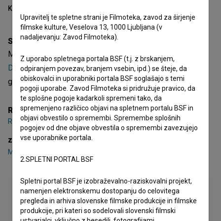
Kazalo
Upravitelj te spletne strani je Filmoteka, zavod za širjenje
filmske kulture, Veselova 13, 1000 Ljubljana (v
nadaljevanju: Zavod Filmoteka).
Sinopsis
Mačkamiš je slovenski igrani video spot. Nastopata
Matija
Z uporabo spletnega portala BSF (t.j. z brskanjem,
David Brodnik
,
Tinkara Starin
. Žanrsko je opredeljen kot
odpiranjem povezav, branjem vsebin, ipd.) se šteje, da
obiskovalci in uporabniki portala BSF soglašajo s temi
glasbeni. Režiserka je
Ronja Matijevec Jerman
.
pogoji uporabe. Zavod Filmoteka si pridružuje pravico, da
te splošne pogoje kadarkoli spremeni tako, da
spremenjeno različico objavi na spletnem portalu BSF in
Režija
objavi obvestilo o spremembi. Spremembe splošnih
Ronja Matijevec Jerman
pogojev od dne objave obvestila o spremembi zavezujejo
vse uporabnike portala.
zasedba
Matija David Brodnik
,
Tinkara Starin
2.SPLETNI PORTAL BSF
Spletni portal BSF je izobraževalno-raziskovalni projekt,
namenjen elektronskemu dostopanju do celovitega
pregleda in arhiva slovenske filmske produkcije in filmske
produkcije, pri kateri so sodelovali slovenski filmski
ustvarjalci, vključno z besedili, fotografijami,