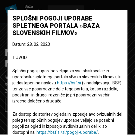
VPIŠI SE
EN
SPLOŠNI POGOJI UPORABE
SPLETNEGA PORTALA »BAZA
SLOVENSKIH FILMOV«
Datum: 28. 02. 2023
Majmunska posla ~
1.UVOD
Mačkamiš
Splošni pogoji uporabe veljajo za vse obiskovalce in
Igrani video spot
4' 8''
uporabnike spletnega portala »Baza slovenskih filmov«, ki
je dostopen na naslovu
https://bsf.si
(v nadaljevanju: BSF)
glasbeni
ter za vse posamezne dele tega portala, kot so razdelki,
2023
Slovenija
podstrani in drugo, razen če je pri posamezni vsebini
izrecno določeno drugače.
Želim si ogledati ta film
Za dostop do storitev ogleda in izposoje avdiovizualnih del
poleg teh splošnih pogojev uporabe veljajo še posebni
pogoji za ogled in izposojo avdiovizualnih del, ki so
dostopni na:
https://bsf.si/sl/pogoji-uporabe/
.