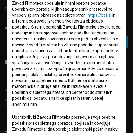
Zavod Filmoteka obdeluje in hrani osebne podatke
TEST FUNKCIONALNOSTI
uporabnikov portala, ki jih vsak uporabnik prostovoljno
vnese v spletni obrazec na spletni strani
https://bsf.si
in
pri tem poda svojo izrecno privolitev za obdelavo
podatkov. S tem uporabnik Zavodu Filmoteka dovoljuje, da
PRIJAVITE SE NA BSF NOVIČNIK:
obdeluje in hrani njegove osebne podatke ter da mu na
navedeni e-naslov občasno ali redno pošilja obvestila in e-
PRIJAVA
novice. Zavod Filmoteka bo zbrane podatke o uporabnikih
uporabljal izključno za osebno kontaktiranje uporabnikov
na njihovo željo, za posredovanje odgovorov na njihova
Sprejemam
splošne pogoje
in dajem
soglasje
za zbiranje, hrambo in
vprašanja in za obveščanje o izvedenih spremembah v
obdelavo osebnih podatkov.
povezavi z željami oz. vprašanji uporabnikov, za občasno
pošiljanje elektronskih sporočil nekomercialne narave, z
novostmi na spletnem mestu BSF ter za statistične,
marketinške in druge analize in raziskave v zvezi z
Sledite nam na:
uporabniki spletnega mesta, pri čemer bodo statistični
podatki oz. podatki analitike spletnih strani vselej
anonimizirani.
Uporabnik, ki Zavodu Filmoteka posreduje svoje osebne
podatke prek spletnega obrazca, soglaša in dovoljuje
RSS novice
RSS dogodki
Zavodu Filmoteka, da uporablja elektronski poštni naslov