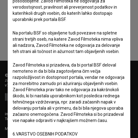
posodobljene. Zavod Filmoteka ne odgovarja za
verodostojnost, pravilnost ali preverjenost podatkov in
katerihkoli drugih vsebin, do katerih lahko dostopajo
Sprejemam
splošne pogoje
in dajem
soglasje
za
uporabniki prek portala BSF.
zbiranje, hrambo in obdelavo osebnih podatkov.
Na portalu BSF so objavljene tudi povezave na spletne
strani tretjih oseb, na katere Zavod Filmoteka nima vpliva
ali nadzora, Zavod Filmoteka ne odgovarja za delovanje
teh strani ali točnost in ažurnost tam objavljenih vsebin.
Zavod Filmoteka si prizadeva, da bi portal BSF deloval
nemoteno in da bi bila zagotovljena čim večja
© 2018-2026, Filmoteka,
razpoložljivost in dostopnost portala, vendar ne odgovarja
zavod za širjenje filmske kulture
za morebitno zamudo pri ažuriranju objavljenih vsebin.
v7.151.0
Zavod Filmoteka prav tako ne odgovarja za kakršnokoli
škodo, ki bi nastala uporabnikom kot posledica rednega
tehničnega vzdrževanja, npr. zaradi začasnih napak v
delovanju portala ali v primeru, da bi bila njegova uporaba
info@filmoteka.si
začasno onemogočena. Zavod Filmoteka si bo prizadeval
Tehnična pomoč: podpora@bsf.si
vse napake odpraviti v najkrajšem možnem času.
Mednarodna številka ISSN 2670-787X
6.VARSTVO OSEBNIH PODATKOV