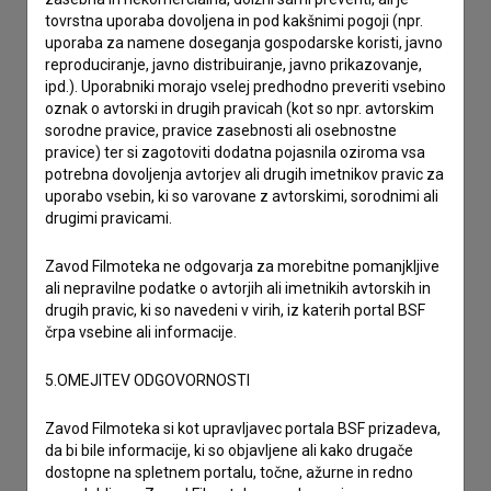
tovrstna uporaba dovoljena in pod kakšnimi pogoji (npr.
želim dodati podatke
uporaba za namene doseganja gospodarske koristi, javno
drugo
reproduciranje, javno distribuiranje, javno prikazovanje,
ipd.). Uporabniki morajo vselej predhodno preveriti vsebino
oznak o avtorski in drugih pravicah (kot so npr. avtorskim
sorodne pravice, pravice zasebnosti ali osebnostne
pravice) ter si zagotoviti dodatna pojasnila oziroma vsa
potrebna dovoljenja avtorjev ali drugih imetnikov pravic za
uporabo vsebin, ki so varovane z avtorskimi, sorodnimi ali
drugimi pravicami.
Zavod Filmoteka ne odgovarja za morebitne pomanjkljive
ali nepravilne podatke o avtorjih ali imetnikih avtorskih in
drugih pravic, ki so navedeni v virih, iz katerih portal BSF
črpa vsebine ali informacije.
5.OMEJITEV ODGOVORNOSTI
Zavod Filmoteka si kot upravljavec portala BSF prizadeva,
da bi bile informacije, ki so objavljene ali kako drugače
dostopne na spletnem portalu, točne, ažurne in redno