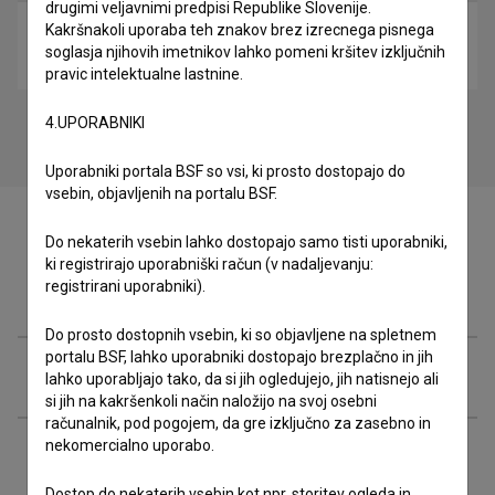
drugimi veljavnimi predpisi Republike Slovenije.
Kakršnakoli uporaba teh znakov brez izrecnega pisnega
Osvoboditev Libida (2020)
soglasja njihovih imetnikov lahko pomeni kršitev izključnih
glasbeni
pravic intelektualne lastnine.
4.UPORABNIKI
Uporabniki portala BSF so vsi, ki prosto dostopajo do
vsebin, objavljenih na portalu BSF.
Do nekaterih vsebin lahko dostopajo samo tisti uporabniki,
ki registrirajo uporabniški račun (v nadaljevanju:
registrirani uporabniki).
Zasedba
Do prosto dostopnih vsebin, ki so objavljene na spletnem
portalu BSF, lahko uporabniki dostopajo brezplačno in jih
Ekipa
lahko uporabljajo tako, da si jih ogledujejo, jih natisnejo ali
si jih na kakršenkoli način naložijo na svoj osebni
računalnik, pod pogojem, da gre izključno za zasebno in
nekomercialno uporabo.
Organizacije
Dostop do nekaterih vsebin kot npr. storitev ogleda in