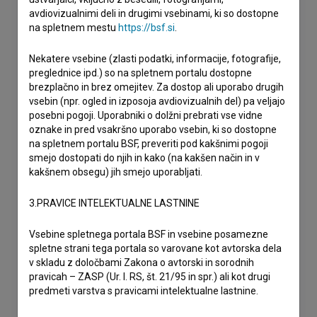
avdiovizualnimi deli in drugimi vsebinami, ki so dostopne
na spletnem mestu
https://bsf.si
.
Nekatere vsebine (zlasti podatki, informacije, fotografije,
preglednice ipd.) so na spletnem portalu dostopne
brezplačno in brez omejitev. Za dostop ali uporabo drugih
vsebin (npr. ogled in izposoja avdiovizualnih del) pa veljajo
posebni pogoji. Uporabniki o dolžni prebrati vse vidne
oznake in pred vsakršno uporabo vsebin, ki so dostopne
na spletnem portalu BSF, preveriti pod kakšnimi pogoji
smejo dostopati do njih in kako (na kakšen način in v
kakšnem obsegu) jih smejo uporabljati.
3.PRAVICE INTELEKTUALNE LASTNINE
Vsebine spletnega portala BSF in vsebine posamezne
spletne strani tega portala so varovane kot avtorska dela
v skladu z določbami Zakona o avtorski in sorodnih
pravicah – ZASP (Ur. l. RS, št. 21/95 in spr.) ali kot drugi
predmeti varstva s pravicami intelektualne lastnine.