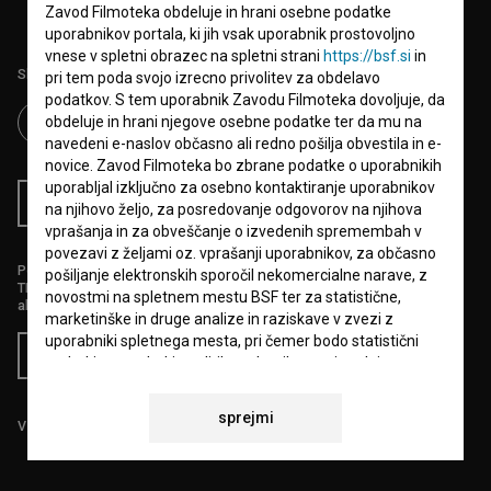
Zavod Filmoteka obdeluje in hrani osebne podatke
uporabnikov portala, ki jih vsak uporabnik prostovoljno
vnese v spletni obrazec na spletni strani
https://bsf.si
in
Sledite nam na:
pri tem poda svojo izrecno privolitev za obdelavo
podatkov. S tem uporabnik Zavodu Filmoteka dovoljuje, da
obdeluje in hrani njegove osebne podatke ter da mu na
navedeni e-naslov občasno ali redno pošilja obvestila in e-
novice. Zavod Filmoteka bo zbrane podatke o uporabnikih
uporabljal izključno za osebno kontaktiranje uporabnikov
RSS novice
RSS dogodki
na njihovo željo, za posredovanje odgovorov na njihova
vprašanja in za obveščanje o izvedenih spremembah v
povezavi z željami oz. vprašanji uporabnikov, za občasno
Podprite nas z donacijo na
pošiljanje elektronskih sporočil nekomercialne narave, z
TRR: SI56 6100 0001 5706 684,
novostmi na spletnem mestu BSF ter za statistične,
ali s kreditno kartico:
marketinške in druge analize in raziskave v zvezi z
uporabniki spletnega mesta, pri čemer bodo statistični
Doniraj
podatki oz. podatki analitike spletnih strani vselej
anonimizirani.
sprejmi
Vse cene vsebujejo DDV.
Uporabnik, ki Zavodu Filmoteka posreduje svoje osebne
podatke prek spletnega obrazca, soglaša in dovoljuje
Zavodu Filmoteka, da uporablja elektronski poštni naslov