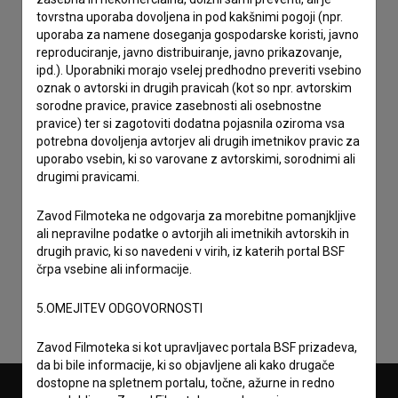
tovrstna uporaba dovoljena in pod kakšnimi pogoji (npr.
uporaba za namene doseganja gospodarske koristi, javno
reproduciranje, javno distribuiranje, javno prikazovanje,
ipd.). Uporabniki morajo vselej predhodno preveriti vsebino
oznak o avtorski in drugih pravicah (kot so npr. avtorskim
sorodne pravice, pravice zasebnosti ali osebnostne
pravice) ter si zagotoviti dodatna pojasnila oziroma vsa
potrebna dovoljenja avtorjev ali drugih imetnikov pravic za
uporabo vsebin, ki so varovane z avtorskimi, sorodnimi ali
drugimi pravicami.
Zavod Filmoteka ne odgovarja za morebitne pomanjkljive
Sprejemam
splošne pogoje
in dajem
soglasje
za
ali nepravilne podatke o avtorjih ali imetnikih avtorskih in
drugih pravic, ki so navedeni v virih, iz katerih portal BSF
zbiranje, hrambo in obdelavo osebnih podatkov.
črpa vsebine ali informacije.
5.OMEJITEV ODGOVORNOSTI
Zavod Filmoteka si kot upravljavec portala BSF prizadeva,
da bi bile informacije, ki so objavljene ali kako drugače
dostopne na spletnem portalu, točne, ažurne in redno