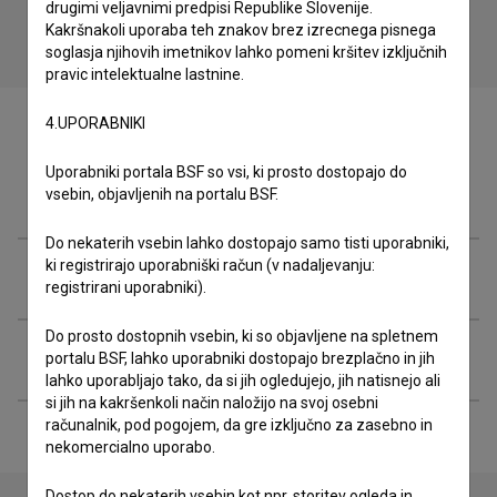
drugimi veljavnimi predpisi Republike Slovenije.
Kakršnakoli uporaba teh znakov brez izrecnega pisnega
soglasja njihovih imetnikov lahko pomeni kršitev izključnih
pravic intelektualne lastnine.
4.UPORABNIKI
Uporabniki portala BSF so vsi, ki prosto dostopajo do
Ekipa
vsebin, objavljenih na portalu BSF.
Do nekaterih vsebin lahko dostopajo samo tisti uporabniki,
ki registrirajo uporabniški račun (v nadaljevanju:
Glasba
registrirani uporabniki).
Do prosto dostopnih vsebin, ki so objavljene na spletnem
Razširjeni podatki
portalu BSF, lahko uporabniki dostopajo brezplačno in jih
lahko uporabljajo tako, da si jih ogledujejo, jih natisnejo ali
si jih na kakršenkoli način naložijo na svoj osebni
računalnik, pod pogojem, da gre izključno za zasebno in
nekomercialno uporabo.
Dostop do nekaterih vsebin kot npr. storitev ogleda in