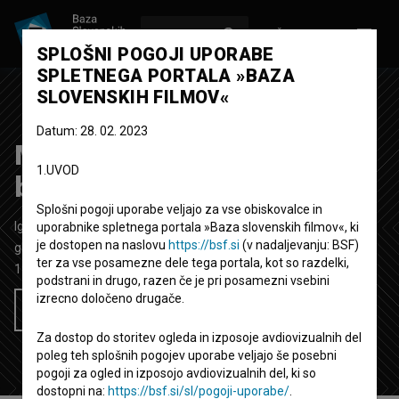
VPIŠI SE
EN
SPLOŠNI POGOJI UPORABE
SPLETNEGA PORTALA »BAZA
SLOVENSKIH FILMOV«
Datum: 28. 02. 2023
Magnifico ~ In ko enkrat
1.UVOD
bom umrl
Splošni pogoji uporabe veljajo za vse obiskovalce in
Igrani video spot
4' 7''
uporabnike spletnega portala »Baza slovenskih filmov«, ki
je dostopen na naslovu
https://bsf.si
(v nadaljevanju: BSF)
glasbeni
ter za vse posamezne dele tega portala, kot so razdelki,
1995
Slovenija
podstrani in drugo, razen če je pri posamezni vsebini
izrecno določeno drugače.
Želim si ogledati ta film
Za dostop do storitev ogleda in izposoje avdiovizualnih del
poleg teh splošnih pogojev uporabe veljajo še posebni
pogoji za ogled in izposojo avdiovizualnih del, ki so
dostopni na:
https://bsf.si/sl/pogoji-uporabe/
.