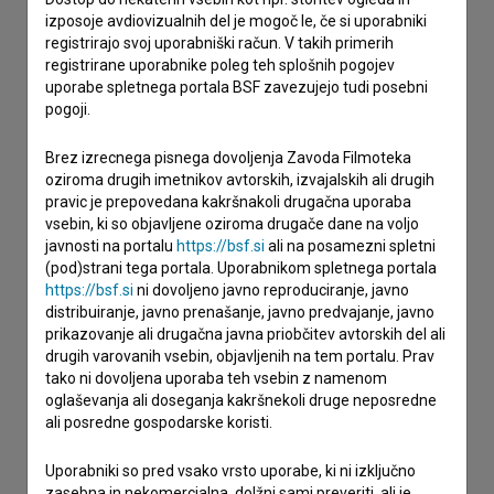
izposoje avdiovizualnih del je mogoč le, če si uporabniki
registrirajo svoj uporabniški račun. V takih primerih
Stik z uredništvom
registrirane uporabnike poleg teh splošnih pogojev
uporabe spletnega portala BSF zavezujejo tudi posebni
Spoštovani, s pomočjo spodnjega obrazca lahko stopite v
pogoji.
stik z uredništvom Baze slovenskih filmov. Veseli bomo vaših
odzivov.
Brez izrecnega pisnega dovoljenja Zavoda Filmoteka
oziroma drugih imetnikov avtorskih, izvajalskih ali drugih
imam vprašanje
pravic je prepovedana kakršnakoli drugačna uporaba
vsebin, ki so objavljene oziroma drugače dane na voljo
prijavljam napako
javnosti na portalu
https://bsf.si
ali na posamezni spletni
želim dodati podatke
(pod)strani tega portala. Uporabnikom spletnega portala
drugo
https://bsf.si
ni dovoljeno javno reproduciranje, javno
distribuiranje, javno prenašanje, javno predvajanje, javno
prikazovanje ali drugačna javna priobčitev avtorskih del ali
drugih varovanih vsebin, objavljenih na tem portalu. Prav
tako ni dovoljena uporaba teh vsebin z namenom
oglaševanja ali doseganja kakršnekoli druge neposredne
ali posredne gospodarske koristi.
Uporabniki so pred vsako vrsto uporabe, ki ni izključno
zasebna in nekomercialna, dolžni sami preveriti, ali je