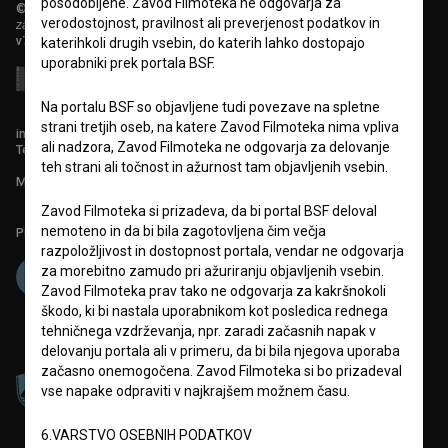
posodobljene. Zavod Filmoteka ne odgovarja za
© 2018-2026, Filmoteka,
verodostojnost, pravilnost ali preverjenost podatkov in
zavod za širjenje filmske kulture
v7.151.0
katerihkoli drugih vsebin, do katerih lahko dostopajo
uporabniki prek portala BSF.
Na portalu BSF so objavljene tudi povezave na spletne
strani tretjih oseb, na katere Zavod Filmoteka nima vpliva
info@filmoteka.si
ali nadzora, Zavod Filmoteka ne odgovarja za delovanje
Tehnična pomoč: podpora@bsf.si
teh strani ali točnost in ažurnost tam objavljenih vsebin.
Mednarodna številka ISSN 2670-787X
Zavod Filmoteka si prizadeva, da bi portal BSF deloval
nemoteno in da bi bila zagotovljena čim večja
Projekt sofinancira:
razpoložljivost in dostopnost portala, vendar ne odgovarja
za morebitno zamudo pri ažuriranju objavljenih vsebin.
Zavod Filmoteka prav tako ne odgovarja za kakršnokoli
škodo, ki bi nastala uporabnikom kot posledica rednega
tehničnega vzdrževanja, npr. zaradi začasnih napak v
delovanju portala ali v primeru, da bi bila njegova uporaba
začasno onemogočena. Zavod Filmoteka si bo prizadeval
vse napake odpraviti v najkrajšem možnem času.
6.VARSTVO OSEBNIH PODATKOV