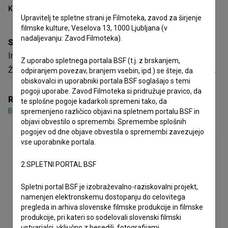
Kazalo
Upravitelj te spletne strani je Filmoteka, zavod za širjenje
filmske kulture, Veselova 13, 1000 Ljubljana (v
nadaljevanju: Zavod Filmoteka).
Sinopsis
In ko enkrat bom umrl je slovenski igrani video spot.
Z uporabo spletnega portala BSF (t.j. z brskanjem,
Žanrsko je opredeljen kot glasbeni. Režiser je
Bojan Krajnc
.
odpiranjem povezav, branjem vsebin, ipd.) se šteje, da
obiskovalci in uporabniki portala BSF soglašajo s temi
pogoji uporabe. Zavod Filmoteka si pridružuje pravico, da
Režija
te splošne pogoje kadarkoli spremeni tako, da
Bojan Krajnc
spremenjeno različico objavi na spletnem portalu BSF in
objavi obvestilo o spremembi. Spremembe splošnih
pogojev od dne objave obvestila o spremembi zavezujejo
vse uporabnike portala.
2.SPLETNI PORTAL BSF
Spletni portal BSF je izobraževalno-raziskovalni projekt,
namenjen elektronskemu dostopanju do celovitega
pregleda in arhiva slovenske filmske produkcije in filmske
produkcije, pri kateri so sodelovali slovenski filmski
ustvarjalci, vključno z besedili, fotografijami,