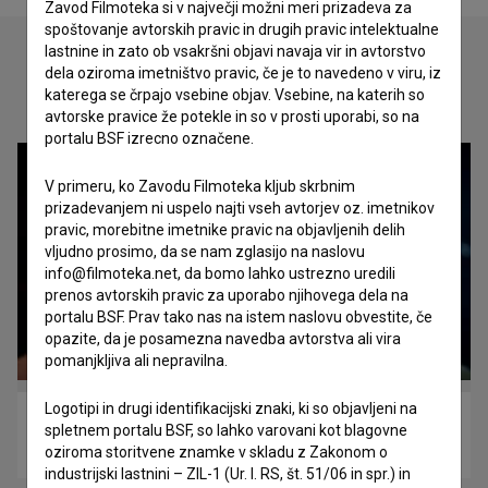
Zavod Filmoteka si v največji možni meri prizadeva za
spoštovanje avtorskih pravic in drugih pravic intelektualne
lastnine in zato ob vsakršni objavi navaja vir in avtorstvo
dela oziroma imetništvo pravic, če je to navedeno v viru, iz
Oglejte si
katerega se črpajo vsebine objav. Vsebine, na katerih so
avtorske pravice že potekle in so v prosti uporabi, so na
portalu BSF izrecno označene.
V primeru, ko Zavodu Filmoteka kljub skrbnim
prizadevanjem ni uspelo najti vseh avtorjev oz. imetnikov
pravic, morebitne imetnike pravic na objavljenih delih
vljudno prosimo, da se nam zglasijo na naslovu
info@filmoteka.net, da bomo lahko ustrezno uredili
prenos avtorskih pravic za uporabo njihovega dela na
portalu BSF. Prav tako nas na istem naslovu obvestite, če
opazite, da je posamezna navedba avtorstva ali vira
pomanjkljiva ali nepravilna.
Logotipi in drugi identifikacijski znaki, ki so objavljeni na
Alternativa (2021)
spletnem portalu BSF, so lahko varovani kot blagovne
drama, glasbeni
oziroma storitvene znamke v skladu z Zakonom o
industrijski lastnini – ZIL-1 (Ur. l. RS, št. 51/06 in spr.) in