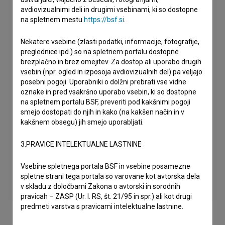
avdiovizualnimi deli in drugimi vsebinami, ki so dostopne
na spletnem mestu
https://bsf.si
.
Nekatere vsebine (zlasti podatki, informacije, fotografije,
preglednice ipd.) so na spletnem portalu dostopne
brezplačno in brez omejitev. Za dostop ali uporabo drugih
vsebin (npr. ogled in izposoja avdiovizualnih del) pa veljajo
posebni pogoji. Uporabniki o dolžni prebrati vse vidne
oznake in pred vsakršno uporabo vsebin, ki so dostopne
na spletnem portalu BSF, preveriti pod kakšnimi pogoji
smejo dostopati do njih in kako (na kakšen način in v
kakšnem obsegu) jih smejo uporabljati.
3.PRAVICE INTELEKTUALNE LASTNINE
Vsebine spletnega portala BSF in vsebine posamezne
spletne strani tega portala so varovane kot avtorska dela
v skladu z določbami Zakona o avtorski in sorodnih
pravicah – ZASP (Ur. l. RS, št. 21/95 in spr.) ali kot drugi
predmeti varstva s pravicami intelektualne lastnine.