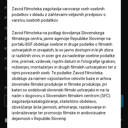
PARTNERJI
Zavod Filmoteka zagotavlja varovanje vseh osebnih
podatkov v skladu z zahtevami veljavnih predpisov o
POGOJI UPORABE
varstvu osebnih podatkov.
O PROJEKTU
Zavod Filmoteka na podlagi dovoljenja Slovenskega
STATISTIKA
filmskega centra, javne agencije Republike Slovenije na
portalu BSF obdeluje osebne in druge podatke o filmskih
KONTAKT
ustvarjalcih in izvajalcih, ki so javno dostopni in ki jih zbira
iz različnih virov, in sicer gre za naslednje osebne podatke:
POGOSTA VPRAŠANJA
ime, priimek, vzdevek, rojstni datum in fotografije igralcev,
režiserjev, montažerjev in drugih filmskih ustvarjalcev ter z
TEST FUNKCIONALNOSTI
njimi povezanih oseb. Te podatke Zavod Filmoteka
obdeluje za namen vzpostavitve celovite baze in arhiva
slovenske filmske produkcije in filmske produkcije, pri
PRIJAVITE SE NA BSF NOVIČNIK:
kateri so sodelovali slovenski filmski ustvarjalci in na ta
način v dogovoru s Slovenskim filmskim centrom (SFC)
PRIJAVA
zagotavlja katalogiziranje, statistično obdelavo,
obveščanje širše javnosti, arhiviranje, raziskovanje in
izobraževanje ter promocijo filmske in avdiovizualne
dejavnosti v Republiki Sloveniji.
Sprejemam
splošne pogoje
in dajem
soglasje
za zbiranje, hrambo in
obdelavo osebnih podatkov.