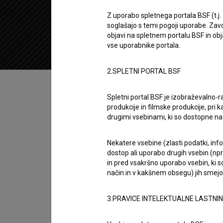
2017
Združeno kraljestvo
Z uporabo spletnega portala BSF (t.j.
soglašajo s temi pogoji uporabe. Zavo
objavi na spletnem portalu BSF in o
vse uporabnike portala.
2.SPLETNI PORTAL BSF
Kazalo
Spletni portal BSF je izobraževalno-
produkcije in filmske produkcije, pri ka
Sinopsis
drugimi vsebinami, ki so dostopne 
Libido je britanski kratki igrani film. Nastopaj
je opredeljen kot komedija. Režiserka je
Nina
Nekatere vsebine (zlasti podatki, inf
dostop ali uporabo drugih vsebin (npr.
in pred vsakršno uporabo vsebin, ki s
Režija
način in v kakšnem obsegu) jih smejo 
Nina Kojima
zasedba
3.PRAVICE INTELEKTUALNE LASTNI
Elisabeth Defforey
,
Luke Hope
,
Jernej Kuntner