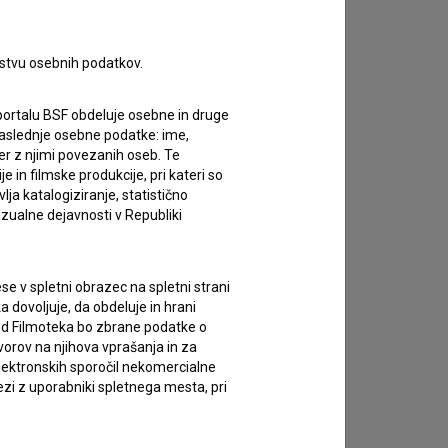
rstvu osebnih podatkov.
portalu BSF obdeluje osebne in druge
za naslednje osebne podatke: ime,
ter z njimi povezanih oseb. Te
in filmske produkcije, pri kateri so
ja katalogiziranje, statistično
izualne dejavnosti v Republiki
e v spletni obrazec na spletni strani
 dovoljuje, da obdeluje in hrani
vod Filmoteka bo zbrane podatke o
vorov na njihova vprašanja in za
lektronskih sporočil nekomercialne
zi z uporabniki spletnega mesta, pri