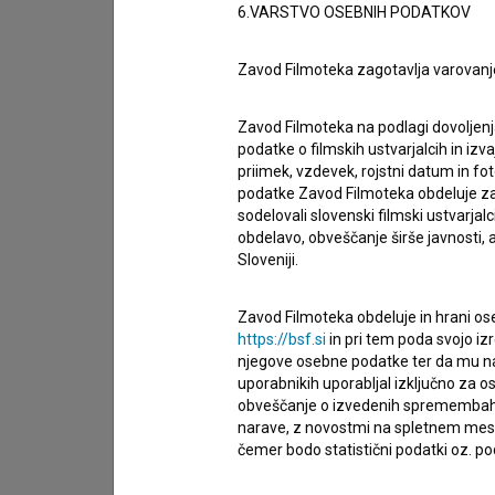
6.VARSTVO OSEBNIH PODATKOV
Zavod Filmoteka zagotavlja varovanj
Zavod Filmoteka na podlagi dovoljenj
podatke o filmskih ustvarjalcih in izvaj
priimek, vzdevek, rojstni datum in fot
podatke Zavod Filmoteka obdeluje za n
sodelovali slovenski filmski ustvarjal
obdelavo, obveščanje širše javnosti, a
Sloveniji.
Zavod Filmoteka obdeluje in hrani ose
https://bsf.si
in pri tem poda svojo iz
njegove osebne podatke ter da mu na 
uporabnikih uporabljal izključno za 
Sprejemam
splošne pogoje
in dajem
sog
obveščanje o izvedenih spremembah v 
podatkov.
narave, z novostmi na spletnem mestu
čemer bodo statistični podatki oz. pod