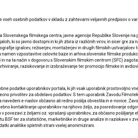
e vseh osebnih podatkov v skladu z zahtevami veljavnih predpisov o va
a Slovenskega filmskega centra, javne agencije Republike Slovenije na 
alcih, ki so javno dostopni in ki jih zbira iz različnih virov, in sicer gre 
ografije igralcev, režiserjev, montažerjev in drugih filmskih ustvarjalcev 
amen vzpostavitve celovite baze in arhiva slovenske filmske produkcije 
ci in na ta način v dogovoru s Slovenskim filmskim centrom (SFC) zagotavl
rhiviranje, raziskovanje in izobraževanje ter promocijo filmske in avdiov
bne podatke uporabnikov portala, ki jih vsak uporabnik prostovoljno vnes
recno privolitev za obdelavo podatkov. S tem uporabnik Zavodu Filmoteka
navedeni e-naslov občasno ali redno pošilja obvestila in e-novice. Za
osebno kontaktiranje uporabnikov na njihovo željo, za posredovanje odgo
lasje
za zbiranje, hrambo in obdelavo osebnih
povezavi z željami oz. vprašanji uporabnikov, za občasno pošiljanje e
 BSF ter za statistične, marketinške in druge analize in raziskave v zve
atki analitike spletnih strani vselej anonimizirani.