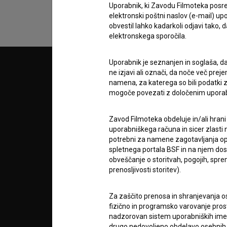
Uporabnik, ki Zavodu Filmoteka posre
elektronski poštni naslov (e-mail) 
obvestil lahko kadarkoli odjavi tako,
elektronskega sporočila.
Uporabnik je seznanjen in soglaša, d
© 2018-2026, Filmoteka,
PARTN
ne izjavi ali označi, da noče več pre
zavod za širjenje filmske kulture
namena, za katerega so bili podatki zb
v7.151.0
mogoče povezati z določenim upora
POGOJ
Zavod Filmoteka obdeluje in/ali hrani
uporabniškega računa in sicer zlasti n
info@filmoteka.si
potrebni za namene zagotavljanja opt
O PRO
Tehnična pomoč: podpora@bsf.si
spletnega portala BSF in na njem dosto
Mednarodna številka ISSN 2670-787X
obveščanje o storitvah, pogojih, sp
prenosljivosti storitev).
STATIS
Projekt sofinancira:
Za zaščito prenosa in shranjevanja o
fizično in programsko varovanje pros
KONTA
nadzorovan sistem uporabniških imen 
drugo nedovoljeno obdelavo osebnih 