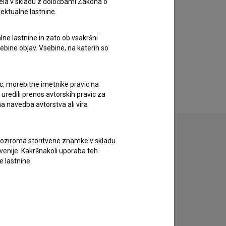
ela v skladu z določbami Zakona o
lektualne lastnine.
lne lastnine in zato ob vsakršni
sebine objav. Vsebine, na katerih so
ic, morebitne imetnike pravic na
uredili prenos avtorskih pravic za
a navedba avtorstva ali vira
vne oziroma storitvene znamke v skladu
lovenije. Kakršnakoli uporaba teh
e lastnine.