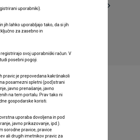
istrirani uporabniki).
jih lahko uporabljajo tako, da si jih
Musca Domestica (2018)
izključno za zasebno in
drama, komedija
registrirajo svoj uporabniški račun. V
tudi posebni pogoji.
ih pravic je prepovedana kakršnakoli
 na posamezni spletni (pod)strani
anje, javno prenašanje, javno
enih na tem portalu. Prav tako ni
dne gospodarske koristi.
 tovrstna uporaba dovoljena in pod
anje, javno prikazovanje, ipd.).
im sorodne pravice, pravice
ev ali drugih imetnikov pravic za