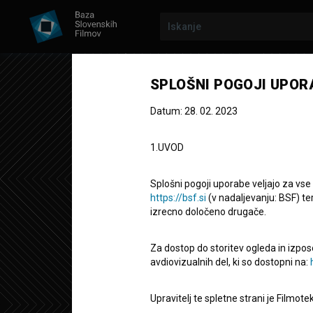
SPLOŠNI POGOJI UPOR
Datum: 28. 02. 2023
1.UVOD
Splošni pogoji uporabe veljajo za vse
https://bsf.si
(v nadaljevanju: BSF) te
izrecno določeno drugače.
Libido
Za dostop do storitev ogleda in izpos
avdiovizualnih del, ki so dostopni na:
Kratki igrani film
15'
Upravitelj te spletne strani je Filmot
komedija