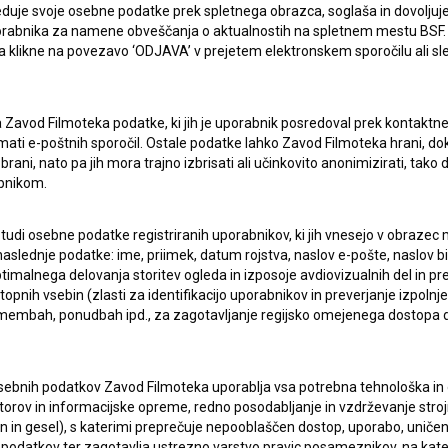
duje svoje osebne podatke prek spletnega obrazca, soglaša in dovoljuj
uporabnika za namene obveščanja o aktualnostih na spletnem mestu BSF.
 da klikne na povezavo ‘ODJAVA’ v prejetem elektronskem sporočilu ali s
a Zavod Filmoteka podatke, ki jih je uporabnik posredoval prek kontaktn
ERJI
PRIJAVITE SE NA BSF NOVIČNIK:
jemati e-poštnih sporočil. Ostale podatke lahko Zavod Filmoteka hrani, d
rani, nato pa jih mora trajno izbrisati ali učinkovito anonimizirati, tak
bnikom.
PRIJAV
I UPORABE
 tudi osebne podatke registriranih uporabnikov, ki jih vnesejo v obraze
Sprejemam
splošne pogoje
in dajem
soglasje
za
aslednje podatke: ime, priimek, datum rojstva, naslov e-pošte, naslov biva
zbiranje, hrambo in obdelavo osebnih podatkov.
imalnega delovanja storitev ogleda in izposoje avdiovizualnih del in p
JEKTU
pnih vsebin (zlasti za identifikacijo uporabnikov in preverjanje izpolnje
remembah, ponudbah ipd., za zagotavljanje regijsko omejenega dostopa
TIKA
sebnih podatkov Zavod Filmoteka uporablja vsa potrebna tehnološka in o
torov in informacijske opreme, redno posodabljanje in vzdrževanje str
KT
in gesel), s katerimi preprečuje nepooblaščen dostop, uporabo, uničen
podatkov ter zagotavlja ustrezno varstvo pravic posameznikov, na kate