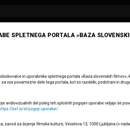
ABE SPLETNEGA PORTALA »BAZA SLOVENSKI
 obiskovalce in uporabnike spletnega portala »Baza slovenskih filmov«, 
r za vse posamezne dele tega portala, kot so razdelki, podstrani in drug
oje avdiovizualnih del poleg teh splošnih pogojev uporabe veljajo še pos
https://bsf.si/sl/pogoji-uporabe/
.
eka, zavod za širjenje filmske kulture, Veselova 13, 1000 Ljubljana (v nad