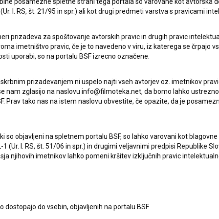
ebine posamezne spletne strani tega portala so varovane kot avtorska d
r. l. RS, št. 21/95 in spr.) ali kot drugi predmeti varstva s pravicami inte
eri prizadeva za spoštovanje avtorskih pravic in drugih pravic intelektua
iroma imetništvo pravic, če je to navedeno v viru, iz katerega se črpajo v
rosti uporabi, so na portalu BSF izrecno označene.
 skrbnim prizadevanjem ni uspelo najti vseh avtorjev oz. imetnikov prav
 se nam zglasijo na naslovu info@filmoteka.net, da bomo lahko ustrezno 
F. Prav tako nas na istem naslovu obvestite, če opazite, da je posamezn
ki, ki so objavljeni na spletnem portalu BSF, so lahko varovani kot blago
Oglejte si
-1 (Ur. l. RS, št. 51/06 in spr.) in drugimi veljavnimi predpisi Republike S
a njihovih imetnikov lahko pomeni kršitev izključnih pravic intelektualn
to dostopajo do vsebin, objavljenih na portalu BSF.