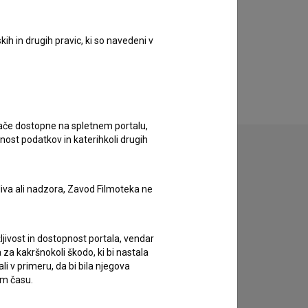
ih in drugih pravic, ki so navedeni v
ugače dostopne na spletnem portalu,
nost podatkov in katerihkoli drugih
liva ali nadzora, Zavod Filmoteka ne
zivov.
ljivost in dostopnost portala, vendar
za kakršnokoli škodo, ki bi nastala
 v primeru, da bi bila njegova
em času.