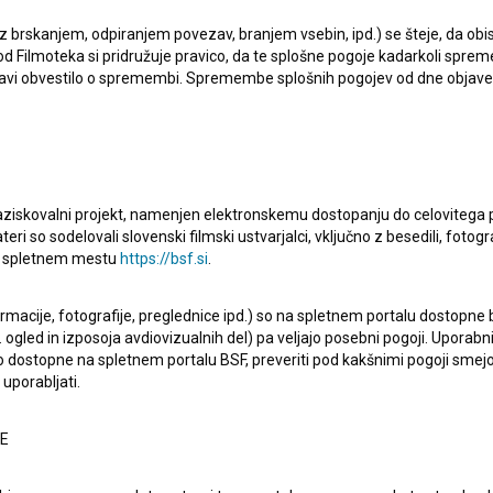
 z brskanjem, odpiranjem povezav, branjem vsebin, ipd.) se šteje, da obis
d Filmoteka si pridružuje pravico, da te splošne pogoje kadarkoli sprem
bjavi obvestilo o spremembi. Spremembe splošnih pogojev od dne objav
raziskovalni projekt, namenjen elektronskemu dostopanju do celovitega 
teri so sodelovali slovenski filmski ustvarjalci, vključno z besedili, fotogr
na spletnem mestu
https://bsf.si
.
o
Elisabeth Defforey
,
Luke Hope
,
Jernej Kuntner
. Žanrsko
 Kojima
. Prejel je 4 nagrade.
ormacije, fotografije, preglednice ipd.) so na spletnem portalu dostopne
 ogled in izposoja avdiovizualnih del) pa veljajo posebni pogoji. Uporabn
o dostopne na spletnem portalu BSF, preveriti pod kakšnimi pogoji smejo
uporabljati.
NE