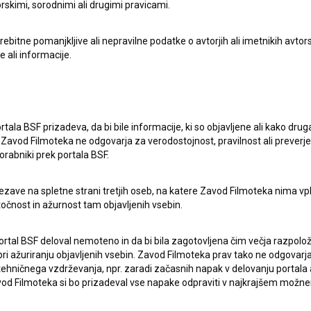
rskimi, sorodnimi ali drugimi pravicami.
itne pomanjkljive ali nepravilne podatke o avtorjih ali imetnikih avtorsk
e ali informacije.
rtala BSF prizadeva, da bi bile informacije, ki so objavljene ali kako dr
Zavod Filmoteka ne odgovarja za verodostojnost, pravilnost ali preverje
orabniki prek portala BSF.
ezave na spletne strani tretjih oseb, na katere Zavod Filmoteka nima vp
pite v stik z uredništvom Baze slovenskih filmov. Veseli bomo vaših od
točnost in ažurnost tam objavljenih vsebin.
ortal BSF deloval nemoteno in da bi bila zagotovljena čim večja razpolož
 ažuriranju objavljenih vsebin. Zavod Filmoteka prav tako ne odgovarja 
hničnega vzdrževanja, npr. zaradi začasnih napak v delovanju portala ali
 Filmoteka si bo prizadeval vse napake odpraviti v najkrajšem možn