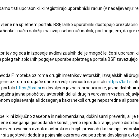
mo tisti uporabniki, ki registrirajo uporabniški račun (v nadaljevanju: reg
vljene na spletnem portalu BSF, lahko uporabniki dostopajo brezplačno in 
Dan ljubezni: Epizoda 8 (2010)
 kakršenkoli način naložijo na svoj osebni računalnik, pod pogojem, da gre 
komedija
oritev ogleda in izposoje avdiovizualnih del je mogoč le, če si uporabniki 
ke poleg teh splošnih pogojev uporabe spletnega portala BSF zavezujejo 
voda Filmoteka oziroma drugih imetnikov avtorskih, izvajalskih ali drug
ljene oziroma drugače dane na voljo javnosti na portalu
https://bsf.si
ali
 portala
https://bsf.si
ni dovoljeno javno reproduciranje, javno distribuir
ugačna javna priobčitev avtorskih del ali drugih varovanih vsebin, objavlj
nom oglaševanja ali doseganja kakršnekoli druge neposredne ali posre
, ki ni izključno zasebna in nekomercialna, dolžni sami preveriti, ali je
ne doseganja gospodarske koristi, javno reproduciranje, javno distribuir
everiti vsebino oznak o avtorski in drugih pravicah (kot so npr. avtorsk
r si zagotoviti dodatna pojasnila oziroma vsa potrebna dovoljenja avtorj