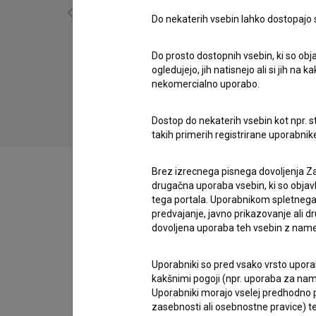
Do nekaterih vsebin lahko dostopajo sa
Do prosto dostopnih vsebin, ki so obja
Homo (2020)
ogledujejo, jih natisnejo ali si jih na
drama, komedija, omnibus
nekomercialno uporabo.
Dostop do nekaterih vsebin kot npr. st
takih primerih registrirane uporabni
Brez izrecnega pisnega dovoljenja Za
drugačna uporaba vsebin, ki so objav
tega portala. Uporabnikom spletnega
Zasedba
predvajanje, javno prikazovanje ali dr
dovoljena uporaba teh vsebin z name
Uporabniki so pred vsako vrsto uporabe
Ekipa
kakšnimi pogoji (npr. uporaba za name
Uporabniki morajo vselej predhodno pr
zasebnosti ali osebnostne pravice) te