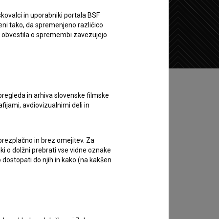
kovalci in uporabniki portala BSF
eni tako, da spremenjeno različico
Želim si ogledati ta film
e obvestila o spremembi zavezujejo
pregleda in arhiva slovenske filmske
afijami, avdiovizualnimi deli in
 brezplačno in brez omejitev. Za
iki o dolžni prebrati vse vidne oznake
 dostopati do njih in kako (na kakšen