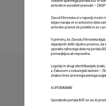
Vsebine spletnega portala BSF in vs
Nagrade
avtorski in sorodnih pravicah – ZASP (U
4 nagrade
Zavod Filmoteka si v največji možni m
objavi navaja vir in avtorstvo dela oz
avtorske pravice že potekle in so v p
V primeru, ko Zavodu Filmoteka kljub
objavljenih delih vljudno prosimo, da
uporabo njihovega dela na portalu BS
pomanjkljiva ali nepravilna.
Logotipi in drugi identifikacijski zna
z Zakonom o industrijski lastnini – ZIL
znakov brez izrecnega pisnega soglasj
4.UPORABNIKI
Uporabniki portala BSF so vsi, ki pros