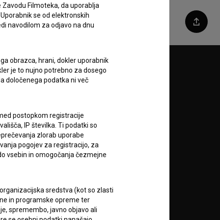
e Zavodu Filmoteka, da uporablja
 Uporabnik se od elektronskih
ledi navodilom za odjavo na dnu
Deli
ega obrazca, hrani, dokler uporabnik
Sledite nam na:
okler je to nujno potrebno za dosego
o da določenega podatka ni več
A
c med postopkom registracije
lišča, IP številka. Ti podatki so
reprečevanja zlorab uporabe
vanja pogojev za registracijo, za
 do vsebin in omogočanja čezmejne
RSS novice
rganizacijska sredstva (kot so zlasti
ojne in programske opreme ter
je, spremembo, javno objavo ali
RSS dogodki
re se osebni podatki nanašajo.