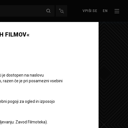
VPIŠI SE
EN
H FILMOV«
ki je dostopen na naslovu
o, razen če je pri posamezni vsebini
ebni pogoji za ogled in izposojo
aljevanju: Zavod Filmoteka).