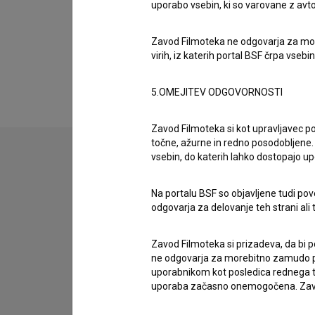
Nagrade in nominacije
uporabo vsebin, ki so varovane z avto
Zavod Filmoteka ne odgovarja za moreb
Razširjeni podatki
virih, iz katerih portal BSF črpa vsebin
5.OMEJITEV ODGOVORNOSTI
Zavod Filmoteka si kot upravljavec po
točne, ažurne in redno posodobljene. 
vsebin, do katerih lahko dostopajo up
Stik z uredništvom
Na portalu BSF so objavljene tudi pov
Spoštovani, s pomočjo spodnjega obrazca lahko sto
odgovarja za delovanje teh strani ali 
imam vprašanje
Zavod Filmoteka si prizadeva, da bi p
ne odgovarja za morebitno zamudo pri
prijavljam napako
uporabnikom kot posledica rednega te
želim dodati podatke
uporaba začasno onemogočena. Zavod
drugo