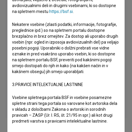
avdiovizualnimi deli in drugimi vsebinami, ki so dostopne
na spletnem mestu
https://bsf.si
.
Nekatere vsebine (zlasti podatki, informacije, fotografije,
preglednice ipd.) so na spletnem portalu dostopne
brezplačno in brez omejitev. Za dostop ali uporabo drugih
vsebin (npr. ogled in izposoja avdiovizualnih del) pa veljajo
posebni pogoji. Uporabniki o dolžni prebrati vse vidne
oznake in pred vsakršno uporabo vsebin, ki so dostopne
na spletnem portalu BSF, preveriti pod kakšnimi pogoji
smejo dostopati do njih in kako (na kakšen način in v
kakšnem obsegu) jih smejo uporabljati.
3.PRAVICE INTELEKTUALNE LASTNINE
Vsebine spletnega portala BSF in vsebine posamezne
spletne strani tega portala so varovane kot avtorska dela
v skladu z določbami Zakona o avtorski in sorodnih
pravicah – ZASP (Ur. l. RS, št. 21/95 in spr.) ali kot drugi
predmeti varstva s pravicami intelektualne lastnine.