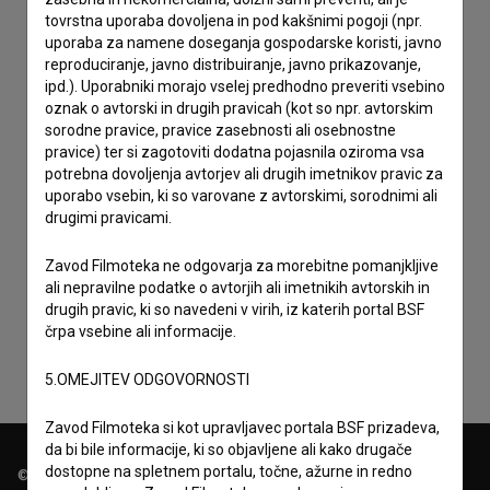
tovrstna uporaba dovoljena in pod kakšnimi pogoji (npr.
uporaba za namene doseganja gospodarske koristi, javno
reproduciranje, javno distribuiranje, javno prikazovanje,
ipd.). Uporabniki morajo vselej predhodno preveriti vsebino
oznak o avtorski in drugih pravicah (kot so npr. avtorskim
sorodne pravice, pravice zasebnosti ali osebnostne
pravice) ter si zagotoviti dodatna pojasnila oziroma vsa
potrebna dovoljenja avtorjev ali drugih imetnikov pravic za
uporabo vsebin, ki so varovane z avtorskimi, sorodnimi ali
drugimi pravicami.
Sprejemam
splošne pogoje
in dajem
soglasje
za
Zavod Filmoteka ne odgovarja za morebitne pomanjkljive
ali nepravilne podatke o avtorjih ali imetnikih avtorskih in
zbiranje, hrambo in obdelavo osebnih podatkov.
drugih pravic, ki so navedeni v virih, iz katerih portal BSF
črpa vsebine ali informacije.
5.OMEJITEV ODGOVORNOSTI
Zavod Filmoteka si kot upravljavec portala BSF prizadeva,
da bi bile informacije, ki so objavljene ali kako drugače
dostopne na spletnem portalu, točne, ažurne in redno
© 2018-2026, Filmoteka,