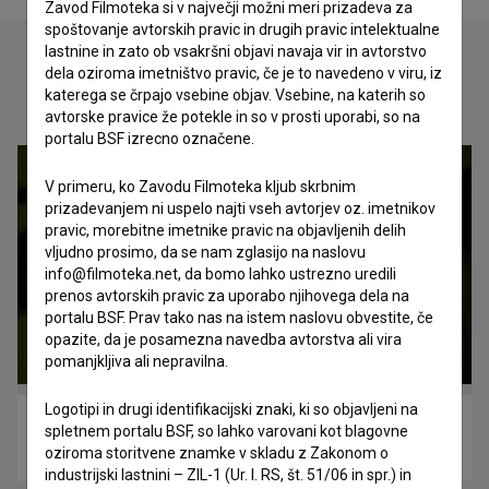
Zavod Filmoteka si v največji možni meri prizadeva za
spoštovanje avtorskih pravic in drugih pravic intelektualne
lastnine in zato ob vsakršni objavi navaja vir in avtorstvo
dela oziroma imetništvo pravic, če je to navedeno v viru, iz
katerega se črpajo vsebine objav. Vsebine, na katerih so
Oglejte si
avtorske pravice že potekle in so v prosti uporabi, so na
portalu BSF izrecno označene.
V primeru, ko Zavodu Filmoteka kljub skrbnim
prizadevanjem ni uspelo najti vseh avtorjev oz. imetnikov
pravic, morebitne imetnike pravic na objavljenih delih
vljudno prosimo, da se nam zglasijo na naslovu
info@filmoteka.net, da bomo lahko ustrezno uredili
prenos avtorskih pravic za uporabo njihovega dela na
portalu BSF. Prav tako nas na istem naslovu obvestite, če
opazite, da je posamezna navedba avtorstva ali vira
pomanjkljiva ali nepravilna.
Logotipi in drugi identifikacijski znaki, ki so objavljeni na
Piran – Pirano (2010)
spletnem portalu BSF, so lahko varovani kot blagovne
drama
oziroma storitvene znamke v skladu z Zakonom o
industrijski lastnini – ZIL-1 (Ur. l. RS, št. 51/06 in spr.) in