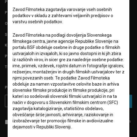
PARTNERJI
Zavod Filmoteka zagotavlja varovanje vseh osebnih
POGOJI UPORABE
podatkov v skladu z zahtevami veljavnih predpisov o
varstvu osebnih podatkov.
O PROJEKTU
STATISTIKA
Zavod Filmoteka na podlagi dovoljenja Slovenskega
filmskega centra, javne agencije Republike Slovenije na
KONTAKT
portalu BSF obdeluje osebne in druge podatke o filmskih
ustvarjalcih in izvajalcih, ki so javno dostopni in ki jih zbira
POGOSTA VPRAŠANJA
iz različnih virov, in sicer gre za naslednje osebne podatke:
ime, priimek, vzdevek, rojstni datum in fotografije igralcev,
TEST FUNKCIONALNOSTI
režiserjev, montažerjev in drugih filmskih ustvarjalcev ter z
njimi povezanih oseb. Te podatke Zavod Filmoteka
obdeluje za namen vzpostavitve celovite baze in arhiva
PRIJAVITE SE NA BSF NOVIČNIK:
slovenske filmske produkcije in filmske produkcije, pri
kateri so sodelovali slovenski filmski ustvarjalci in na ta
PRIJAVA
način v dogovoru s Slovenskim filmskim centrom (SFC)
zagotavlja katalogiziranje, statistično obdelavo,
obveščanje širše javnosti, arhiviranje, raziskovanje in
izobraževanje ter promocijo filmske in avdiovizualne
Sprejemam
splošne pogoje
in dajem
soglasje
za zbiranje, hrambo in
obdelavo osebnih podatkov.
dejavnosti v Republiki Sloveniji.