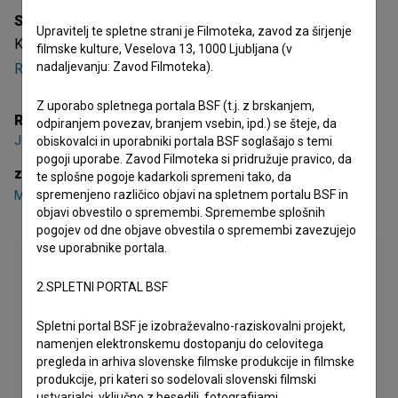
Sinopsis
Upravitelj te spletne strani je Filmoteka, zavod za širjenje
Kresnik je slovenski kratki igrani film. Nastopajo
Matevž
filmske kulture, Veselova 13, 1000 Ljubljana (v
nadaljevanju: Zavod Filmoteka).
Rener
,
Boj Nuvak
,
Luka Prijatelj
. Režiser je
Juš Premrov
.
Z uporabo spletnega portala BSF (t.j. z brskanjem,
Režija
odpiranjem povezav, branjem vsebin, ipd.) se šteje, da
Juš Premrov
obiskovalci in uporabniki portala BSF soglašajo s temi
pogoji uporabe. Zavod Filmoteka si pridružuje pravico, da
zasedba
te splošne pogoje kadarkoli spremeni tako, da
spremenjeno različico objavi na spletnem portalu BSF in
Matevž Rener
,
Boj Nuvak
,
Luka Prijatelj
objavi obvestilo o spremembi. Spremembe splošnih
pogojev od dne objave obvestila o spremembi zavezujejo
vse uporabnike portala.
2.SPLETNI PORTAL BSF
Spletni portal BSF je izobraževalno-raziskovalni projekt,
namenjen elektronskemu dostopanju do celovitega
pregleda in arhiva slovenske filmske produkcije in filmske
produkcije, pri kateri so sodelovali slovenski filmski
ustvarjalci, vključno z besedili, fotografijami,