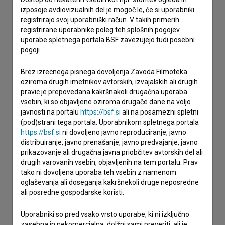
izposoje avdiovizualnih del je mogoč le, če si uporabniki
Stik z uredništvom
registrirajo svoj uporabniški račun. V takih primerih
registrirane uporabnike poleg teh splošnih pogojev
Spoštovani, s pomočjo spodnjega obrazca lahko stopite v
uporabe spletnega portala BSF zavezujejo tudi posebni
stik z uredništvom Baze slovenskih filmov. Veseli bomo vaših
pogoji.
odzivov.
Brez izrecnega pisnega dovoljenja Zavoda Filmoteka
imam vprašanje
oziroma drugih imetnikov avtorskih, izvajalskih ali drugih
pravic je prepovedana kakršnakoli drugačna uporaba
prijavljam napako
vsebin, ki so objavljene oziroma drugače dane na voljo
želim dodati podatke
javnosti na portalu
https://bsf.si
ali na posamezni spletni
drugo
(pod)strani tega portala. Uporabnikom spletnega portala
https://bsf.si
ni dovoljeno javno reproduciranje, javno
distribuiranje, javno prenašanje, javno predvajanje, javno
prikazovanje ali drugačna javna priobčitev avtorskih del ali
drugih varovanih vsebin, objavljenih na tem portalu. Prav
tako ni dovoljena uporaba teh vsebin z namenom
oglaševanja ali doseganja kakršnekoli druge neposredne
ali posredne gospodarske koristi.
Uporabniki so pred vsako vrsto uporabe, ki ni izključno
zasebna in nekomercialna, dolžni sami preveriti, ali je