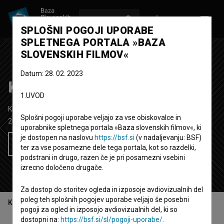
VPIŠI SE
EN
SPLOŠNI POGOJI UPORABE
SPLETNEGA PORTALA »BAZA
SLOVENSKIH FILMOV«
Datum: 28. 02. 2023
Kresnik
1.UVOD
Kratki igrani film
21' 24''
Splošni pogoji uporabe veljajo za vse obiskovalce in
2011
Slovenija
uporabnike spletnega portala »Baza slovenskih filmov«, ki
je dostopen na naslovu
https://bsf.si
(v nadaljevanju: BSF)
Želim si ogledati ta film
ter za vse posamezne dele tega portala, kot so razdelki,
podstrani in drugo, razen če je pri posamezni vsebini
izrecno določeno drugače.
Za dostop do storitev ogleda in izposoje avdiovizualnih del
poleg teh splošnih pogojev uporabe veljajo še posebni
Kazalo
pogoji za ogled in izposojo avdiovizualnih del, ki so
dostopni na:
https://bsf.si/sl/pogoji-uporabe/
.