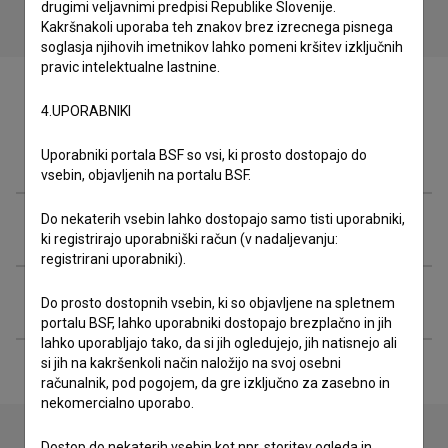
drugimi veljavnimi predpisi Republike Slovenije.
Kakršnakoli uporaba teh znakov brez izrecnega pisnega
soglasja njihovih imetnikov lahko pomeni kršitev izključnih
pravic intelektualne lastnine.
4.UPORABNIKI
Zasedba
Uporabniki portala BSF so vsi, ki prosto dostopajo do
vsebin, objavljenih na portalu BSF.
Do nekaterih vsebin lahko dostopajo samo tisti uporabniki,
Ekipa
ki registrirajo uporabniški račun (v nadaljevanju:
registrirani uporabniki).
Razširjeni podatki
Do prosto dostopnih vsebin, ki so objavljene na spletnem
portalu BSF, lahko uporabniki dostopajo brezplačno in jih
lahko uporabljajo tako, da si jih ogledujejo, jih natisnejo ali
si jih na kakršenkoli način naložijo na svoj osebni
računalnik, pod pogojem, da gre izključno za zasebno in
nekomercialno uporabo.
Dostop do nekaterih vsebin kot npr. storitev ogleda in