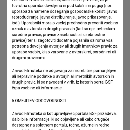
Spoštovani, s pomočjo spodnjega obrazca lahko stopite v
tovrstna uporaba dovoljena in pod kakšnimi pogoji (npr.
stik z uredništvom Baze slovenskih filmov. Veseli bomo vaših
uporaba za namene doseganja gospodarske koristi, javno
odzivov.
reproduciranje, javno distribuiranje, javno prikazovanje,
ipd.). Uporabniki morajo vselej predhodno preveriti vsebino
imam vprašanje
oznak o avtorski in drugih pravicah (kot so npr. avtorskim
sorodne pravice, pravice zasebnosti ali osebnostne
prijavljam napako
pravice) ter si zagotoviti dodatna pojasnila oziroma vsa
želim dodati podatke
potrebna dovoljenja avtorjev ali drugih imetnikov pravic za
uporabo vsebin, ki so varovane z avtorskimi, sorodnimi ali
drugo
drugimi pravicami.
Zavod Filmoteka ne odgovarja za morebitne pomanjkljive
ali nepravilne podatke o avtorjih ali imetnikih avtorskih in
drugih pravic, ki so navedeni v virih, iz katerih portal BSF
črpa vsebine ali informacije.
5.OMEJITEV ODGOVORNOSTI
Zavod Filmoteka si kot upravljavec portala BSF prizadeva,
da bi bile informacije, ki so objavljene ali kako drugače
dostopne na spletnem portalu, točne, ažurne in redno