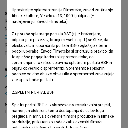
Upravitelj te spletne strani je Filmoteka, zavod za širjenje
Sinopsis
filmske kulture, Veselova 13, 1000 Ljubljana (v
Koja je ovo država! je hrvaški celovečerni igrani film.
nadaljevanju: Zavod Filmoteka).
Nastopajo
Krešimir Mikić
,
Lazar Ristovski
,
Sebastian
Z uporabo spletnega portala BSF (t.j. z brskanjem,
Cavazza
. Žanrsko je opredeljen kot drama in komedija.
odpiranjem povezav, branjem vsebin, ipd.) se šteje, da
Režiser je
Vinko Brešan
. Nastal je v produkciji
Inter film
.
obiskovalci in uporabniki portala BSF soglašajo s temi
pogoji uporabe. Zavod Filmoteka si pridružuje pravico, da
Prejel je 1 nagrado.
te splošne pogoje kadarkoli spremeni tako, da
spremenjeno različico objavi na spletnem portalu BSF in
objavi obvestilo o spremembi. Spremembe splošnih
Režija
pogojev od dne objave obvestila o spremembi zavezujejo
Vinko Brešan
vse uporabnike portala.
zasedba
2.SPLETNI PORTAL BSF
Krešimir Mikić
,
Lazar Ristovski
,
Sebastian Cavazza
Nagrade
Spletni portal BSF je izobraževalno-raziskovalni projekt,
namenjen elektronskemu dostopanju do celovitega
1 nagrada
pregleda in arhiva slovenske filmske produkcije in filmske
produkcije, pri kateri so sodelovali slovenski filmski
ustvarjalci, vključno z besedili, fotografijami,