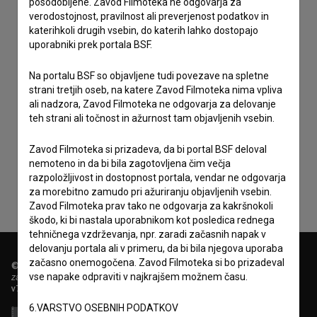
posodobljene. Zavod Filmoteka ne odgovarja za
verodostojnost, pravilnost ali preverjenost podatkov in
katerihkoli drugih vsebin, do katerih lahko dostopajo
uporabniki prek portala BSF.
Na portalu BSF so objavljene tudi povezave na spletne
strani tretjih oseb, na katere Zavod Filmoteka nima vpliva
ali nadzora, Zavod Filmoteka ne odgovarja za delovanje
teh strani ali točnost in ažurnost tam objavljenih vsebin.
Sprejemam
splošne pogoje
in dajem
soglasje
za
zbiranje, hrambo in obdelavo osebnih podatkov.
Zavod Filmoteka si prizadeva, da bi portal BSF deloval
nemoteno in da bi bila zagotovljena čim večja
razpoložljivost in dostopnost portala, vendar ne odgovarja
za morebitno zamudo pri ažuriranju objavljenih vsebin.
Zavod Filmoteka prav tako ne odgovarja za kakršnokoli
škodo, ki bi nastala uporabnikom kot posledica rednega
tehničnega vzdrževanja, npr. zaradi začasnih napak v
delovanju portala ali v primeru, da bi bila njegova uporaba
začasno onemogočena. Zavod Filmoteka si bo prizadeval
© 2018-2026, Filmoteka,
vse napake odpraviti v najkrajšem možnem času.
zavod za širjenje filmske kulture
v7.151.0
6.VARSTVO OSEBNIH PODATKOV