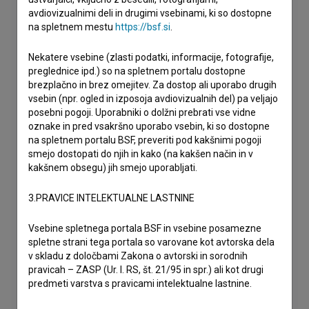
avdiovizualnimi deli in drugimi vsebinami, ki so dostopne
na spletnem mestu
https://bsf.si
.
Nekatere vsebine (zlasti podatki, informacije, fotografije,
preglednice ipd.) so na spletnem portalu dostopne
brezplačno in brez omejitev. Za dostop ali uporabo drugih
vsebin (npr. ogled in izposoja avdiovizualnih del) pa veljajo
posebni pogoji. Uporabniki o dolžni prebrati vse vidne
oznake in pred vsakršno uporabo vsebin, ki so dostopne
na spletnem portalu BSF, preveriti pod kakšnimi pogoji
smejo dostopati do njih in kako (na kakšen način in v
kakšnem obsegu) jih smejo uporabljati.
3.PRAVICE INTELEKTUALNE LASTNINE
Vsebine spletnega portala BSF in vsebine posamezne
spletne strani tega portala so varovane kot avtorska dela
v skladu z določbami Zakona o avtorski in sorodnih
pravicah – ZASP (Ur. l. RS, št. 21/95 in spr.) ali kot drugi
predmeti varstva s pravicami intelektualne lastnine.