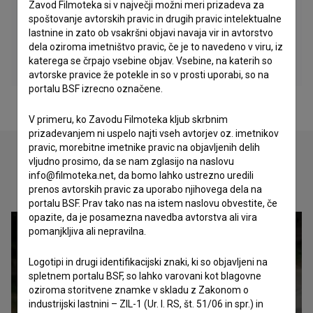
Zavod Filmoteka si v največji možni meri prizadeva za
spoštovanje avtorskih pravic in drugih pravic intelektualne
lastnine in zato ob vsakršni objavi navaja vir in avtorstvo
dela oziroma imetništvo pravic, če je to navedeno v viru, iz
katerega se črpajo vsebine objav. Vsebine, na katerih so
avtorske pravice že potekle in so v prosti uporabi, so na
portalu BSF izrecno označene.
V primeru, ko Zavodu Filmoteka kljub skrbnim
prizadevanjem ni uspelo najti vseh avtorjev oz. imetnikov
pravic, morebitne imetnike pravic na objavljenih delih
vljudno prosimo, da se nam zglasijo na naslovu
info@filmoteka.net, da bomo lahko ustrezno uredili
Oglejte si
prenos avtorskih pravic za uporabo njihovega dela na
portalu BSF. Prav tako nas na istem naslovu obvestite, če
opazite, da je posamezna navedba avtorstva ali vira
pomanjkljiva ali nepravilna.
Logotipi in drugi identifikacijski znaki, ki so objavljeni na
spletnem portalu BSF, so lahko varovani kot blagovne
oziroma storitvene znamke v skladu z Zakonom o
industrijski lastnini – ZIL-1 (Ur. l. RS, št. 51/06 in spr.) in