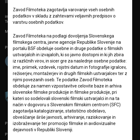
Zavod Filmoteka zagotavlja varovanje vseh osebnih
podatkov v skladu z zahtevami veljavnih predpisov o
info@filmoteka.si
Tehnična pomoč: podpora@bsf.si
varstvu osebnih podatkov.
Mednarodna številka ISSN 2670-787X
Zavod Filmoteka na podlagi dovoljenja Slovenskega
filmskega centra, javne agencije Republike Slovenije na
Projekt sofinancira:
portalu BSF obdeluje osebne in druge podatke o filmskih
ustvarjalcih in izvajalcih, ki so javno dostopni in ki jih zbira
iz različnih virov, in sicer gre za naslednje osebne podatke:
ime, priimek, vzdevek, rojstni datum in fotografije igralcev,
režiserjev, montažerjev in drugih filmskih ustvarjalcev ter z
njimi povezanih oseb. Te podatke Zavod Filmoteka
obdeluje za namen vzpostavitve celovite baze in arhiva
slovenske filmske produkcije in filmske produkcije, pri
kateri so sodelovali slovenski filmski ustvarjalci in na ta
način v dogovoru s Slovenskim filmskim centrom (SFC)
zagotavlja katalogiziranje, statistično obdelavo,
obveščanje širše javnosti, arhiviranje, raziskovanje in
PARTNERJI
izobraževanje ter promocijo filmske in avdiovizualne
dejavnosti v Republiki Sloveniji.
POGOJI UPORABE