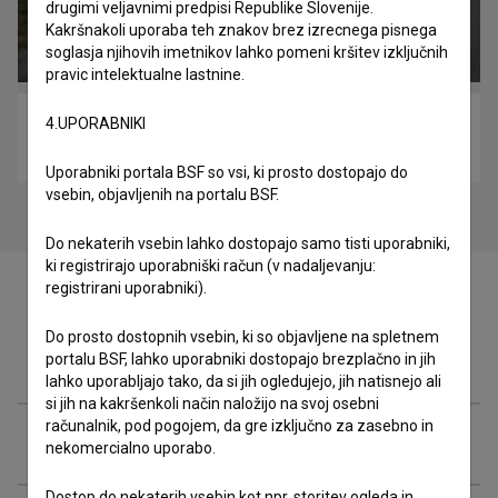
drugimi veljavnimi predpisi Republike Slovenije.
Kakršnakoli uporaba teh znakov brez izrecnega pisnega
soglasja njihovih imetnikov lahko pomeni kršitev izključnih
pravic intelektualne lastnine.
4.UPORABNIKI
The Contract (2017)
akcijski, komedija
Uporabniki portala BSF so vsi, ki prosto dostopajo do
vsebin, objavljenih na portalu BSF.
Do nekaterih vsebin lahko dostopajo samo tisti uporabniki,
ki registrirajo uporabniški račun (v nadaljevanju:
registrirani uporabniki).
Do prosto dostopnih vsebin, ki so objavljene na spletnem
Zasedba
portalu BSF, lahko uporabniki dostopajo brezplačno in jih
lahko uporabljajo tako, da si jih ogledujejo, jih natisnejo ali
si jih na kakršenkoli način naložijo na svoj osebni
računalnik, pod pogojem, da gre izključno za zasebno in
Ekipa
nekomercialno uporabo.
Dostop do nekaterih vsebin kot npr. storitev ogleda in