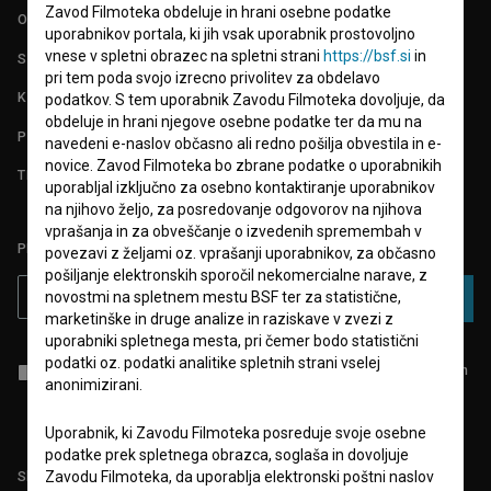
Zavod Filmoteka obdeluje in hrani osebne podatke
O PROJEKTU
uporabnikov portala, ki jih vsak uporabnik prostovoljno
vnese v spletni obrazec na spletni strani
https://bsf.si
in
STATISTIKA
pri tem poda svojo izrecno privolitev za obdelavo
KONTAKT
podatkov. S tem uporabnik Zavodu Filmoteka dovoljuje, da
obdeluje in hrani njegove osebne podatke ter da mu na
POGOSTA VPRAŠANJA
navedeni e-naslov občasno ali redno pošilja obvestila in e-
novice. Zavod Filmoteka bo zbrane podatke o uporabnikih
TEST FUNKCIONALNOSTI
uporabljal izključno za osebno kontaktiranje uporabnikov
na njihovo željo, za posredovanje odgovorov na njihova
vprašanja in za obveščanje o izvedenih spremembah v
PRIJAVITE SE NA BSF NOVIČNIK:
povezavi z željami oz. vprašanji uporabnikov, za občasno
pošiljanje elektronskih sporočil nekomercialne narave, z
novostmi na spletnem mestu BSF ter za statistične,
PRIJAVA
marketinške in druge analize in raziskave v zvezi z
uporabniki spletnega mesta, pri čemer bodo statistični
podatki oz. podatki analitike spletnih strani vselej
Sprejemam
splošne pogoje
in dajem
soglasje
za zbiranje, hrambo in
anonimizirani.
obdelavo osebnih podatkov.
Uporabnik, ki Zavodu Filmoteka posreduje svoje osebne
podatke prek spletnega obrazca, soglaša in dovoljuje
Sledite nam na:
Zavodu Filmoteka, da uporablja elektronski poštni naslov