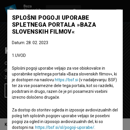
VPIŠI SE
EN
SPLOŠNI POGOJI UPORABE
SPLETNEGA PORTALA »BAZA
SLOVENSKIH FILMOV«
Datum: 28. 02. 2023
Koja je ovo država!
1.UVOD
Celovečerni igrani film
118'
Splošni pogoji uporabe veljajo za vse obiskovalce in
drama, komedija
uporabnike spletnega portala »Baza slovenskih filmov«, ki
2018
Hrvaška
,
Srbija
,
Poljska
je dostopen na naslovu
https://bsf.si
(v nadaljevanju: BSF)
ter za vse posamezne dele tega portala, kot so razdelki,
Želim si ogledati ta film
podstrani in drugo, razen če je pri posamezni vsebini
izrecno določeno drugače.
Za dostop do storitev ogleda in izposoje avdiovizualnih del
poleg teh splošnih pogojev uporabe veljajo še posebni
pogoji za ogled in izposojo avdiovizualnih del, ki so
Kazalo
dostopni na:
https://bsf.si/sl/pogoji-uporabe/
.