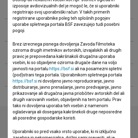
Organizacije
izposoje avdiovizualnih del je mogoč le, če si uporabniki
registrirajo svoj uporabniški račun. V takih primerih
registrirane uporabnike poleg teh splošnih pogojev
uporabe spletnega portala BSF zavezujejo tudi posebni
Nagrade in nominacije
pogoji.
Brez izrecnega pisnega dovoljenja Zavoda Filmoteka
oziroma drugih imetnikov avtorskih, izvajalskih ali drugih
Projekcije
pravic je prepovedana kakršnakoli drugačna uporaba
vsebin, ki so objavljene oziroma drugače dane na voljo
javnosti na portalu
https://bsf.si
ali na posamezni spletni
Razširjeni podatki
(pod)strani tega portala. Uporabnikom spletnega portala
https://bsf.si
ni dovoljeno javno reproduciranje, javno
distribuiranje, javno prenašanje, javno predvajanje, javno
prikazovanje ali drugačna javna priobčitev avtorskih del ali
drugih varovanih vsebin, objavljenih na tem portalu. Prav
tako ni dovoljena uporaba teh vsebin z namenom
oglaševanja ali doseganja kakršnekoli druge neposredne
ali posredne gospodarske koristi.
Stik z uredništvom
Uporabniki so pred vsako vrsto uporabe, ki ni izključno
zasebna in nekomercialna, dolžni sami preveriti, ali je