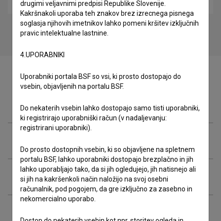
drugimi veljavnimi predpisi Republike Slovenije.
Kakršnakoli uporaba teh znakov brez izrecnega pisnega
soglasja njihovih imetnikov lahko pomeni kršitev izključnih
pravic intelektualne lastnine.
4.UPORABNIKI
Uporabniki portala BSF so vsi, ki prosto dostopajo do
vsebin, objavljenih na portalu BSF.
Zasedba
Do nekaterih vsebin lahko dostopajo samo tisti uporabniki,
ki registrirajo uporabniški račun (v nadaljevanju:
registrirani uporabniki).
Ekipa
Do prosto dostopnih vsebin, ki so objavljene na spletnem
portalu BSF, lahko uporabniki dostopajo brezplačno in jih
lahko uporabljajo tako, da si jih ogledujejo, jih natisnejo ali
Organizacije
si jih na kakršenkoli način naložijo na svoj osebni
računalnik, pod pogojem, da gre izključno za zasebno in
nekomercialno uporabo.
Razširjeni podatki
Dostop do nekaterih vsebin kot npr. storitev ogleda in