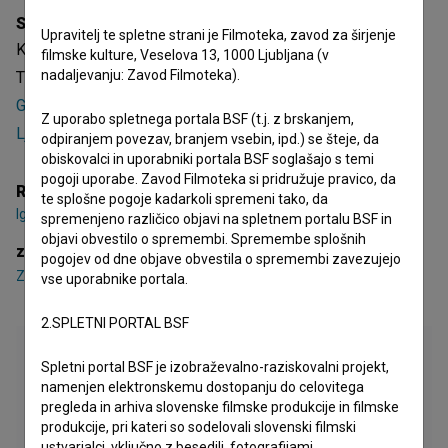
Sinopsis
Upravitelj te spletne strani je Filmoteka, zavod za širjenje
Kati Kustecova je jugoslovanska (slovenska) celovečerna
filmske kulture, Veselova 13, 1000 Ljubljana (v
nadaljevanju: Zavod Filmoteka).
TV igra. Nastopajo
Zvone Agrež
,
Janez Albreht
,
Marjeta
Gregorač
. Režiser je
Igor Prah
. Nastala je v produkciji
RTV
Z uporabo spletnega portala BSF (t.j. z brskanjem,
Ljubljana
.
odpiranjem povezav, branjem vsebin, ipd.) se šteje, da
obiskovalci in uporabniki portala BSF soglašajo s temi
pogoji uporabe. Zavod Filmoteka si pridružuje pravico, da
Režija
te splošne pogoje kadarkoli spremeni tako, da
Igor Prah
spremenjeno različico objavi na spletnem portalu BSF in
objavi obvestilo o spremembi. Spremembe splošnih
zasedba
pogojev od dne objave obvestila o spremembi zavezujejo
Zvone Agrež
,
Janez Albreht
,
Marjeta Gregorač
vse uporabnike portala.
2.SPLETNI PORTAL BSF
Spletni portal BSF je izobraževalno-raziskovalni projekt,
namenjen elektronskemu dostopanju do celovitega
pregleda in arhiva slovenske filmske produkcije in filmske
produkcije, pri kateri so sodelovali slovenski filmski
ustvarjalci, vključno z besedili, fotografijami,