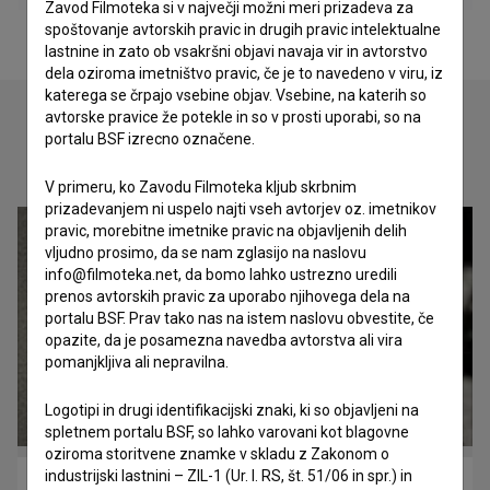
Zavod Filmoteka si v največji možni meri prizadeva za
spoštovanje avtorskih pravic in drugih pravic intelektualne
lastnine in zato ob vsakršni objavi navaja vir in avtorstvo
dela oziroma imetništvo pravic, če je to navedeno v viru, iz
katerega se črpajo vsebine objav. Vsebine, na katerih so
avtorske pravice že potekle in so v prosti uporabi, so na
portalu BSF izrecno označene.
Oglejte si
V primeru, ko Zavodu Filmoteka kljub skrbnim
prizadevanjem ni uspelo najti vseh avtorjev oz. imetnikov
pravic, morebitne imetnike pravic na objavljenih delih
vljudno prosimo, da se nam zglasijo na naslovu
info@filmoteka.net, da bomo lahko ustrezno uredili
prenos avtorskih pravic za uporabo njihovega dela na
portalu BSF. Prav tako nas na istem naslovu obvestite, če
opazite, da je posamezna navedba avtorstva ali vira
pomanjkljiva ali nepravilna.
Logotipi in drugi identifikacijski znaki, ki so objavljeni na
spletnem portalu BSF, so lahko varovani kot blagovne
oziroma storitvene znamke v skladu z Zakonom o
industrijski lastnini – ZIL-1 (Ur. l. RS, št. 51/06 in spr.) in
Stvari, ki jih nisva nikoli naredila (2011)