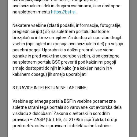
avdiovizualnimi deli in drugimi vsebinami, ki so dostopne
na spletnem mestu
https://bsf.si
.
Nekatere vsebine (zlasti podatki, informacije, fotografije,
preglednice ipd.) so na spletnem portalu dostopne
brezplačno in brez omejitev. Za dostop ali uporabo drugih
vsebin (npr. ogled in izposoja avdiovizualnih del) pa veljajo
posebni pogoji. Uporabniki o dolžni prebrati vse vidne
oznake in pred vsakršno uporabo vsebin, ki so dostopne
na spletnem portalu BSF, preveriti pod kakšnimi pogoji
smejo dostopati do njih in kako (na kakšen način in v
kakšnem obsegu) jih smejo uporabljati.
3.PRAVICE INTELEKTUALNE LASTNINE
Vsebine spletnega portala BSF in vsebine posamezne
spletne strani tega portala so varovane kot avtorska dela
v skladu z določbami Zakona o avtorski in sorodnih
pravicah – ZASP (Ur. l. RS, št. 21/95 in spr.) ali kot drugi
predmeti varstva s pravicami intelektualne lastnine.