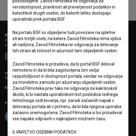
posodobljene. Zavod Filmoteka ne odgovarja za
verodostojnost, pravilnost ali preverjenost podatkov in
katerihkoli drugih vsebin, do katerih lahko dostopajo
uporabniki prek portala BSF.
Na portalu BSF so objavljene tudi povezave na spletne
© 2018-2026, Filmoteka,
strani tretjih oseb, na katere Zavod Filmoteka nima vpliva
zavod za širjenje filmske kulture
ali nadzora, Zavod Filmoteka ne odgovarja za delovanje
v7.151.0
teh strani ali točnost in ažurnost tam objavljenih vsebin.
Zavod Filmoteka si prizadeva, da bi portal BSF deloval
nemoteno in da bi bila zagotovljena čim večja
info@filmoteka.si
razpoložljivost in dostopnost portala, vendar ne odgovarja
Tehnična pomoč: podpora@bsf.si
za morebitno zamudo pri ažuriranju objavljenih vsebin.
Mednarodna številka ISSN 2670-787X
Zavod Filmoteka prav tako ne odgovarja za kakršnokoli
škodo, ki bi nastala uporabnikom kot posledica rednega
tehničnega vzdrževanja, npr. zaradi začasnih napak v
Projekt sofinancira:
delovanju portala ali v primeru, da bi bila njegova uporaba
začasno onemogočena. Zavod Filmoteka si bo prizadeval
vse napake odpraviti v najkrajšem možnem času.
6.VARSTVO OSEBNIH PODATKOV