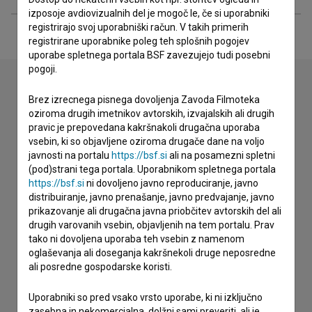
izposoje avdiovizualnih del je mogoč le, če si uporabniki
registrirajo svoj uporabniški račun. V takih primerih
registrirane uporabnike poleg teh splošnih pogojev
uporabe spletnega portala BSF zavezujejo tudi posebni
pogoji.
Brez izrecnega pisnega dovoljenja Zavoda Filmoteka
Stik z uredništvom
oziroma drugih imetnikov avtorskih, izvajalskih ali drugih
pravic je prepovedana kakršnakoli drugačna uporaba
Spoštovani, s pomočjo spodnjega obrazca lahko stopite v
vsebin, ki so objavljene oziroma drugače dane na voljo
stik z uredništvom Baze slovenskih filmov. Veseli bomo vaših
javnosti na portalu
https://bsf.si
ali na posamezni spletni
odzivov.
(pod)strani tega portala. Uporabnikom spletnega portala
https://bsf.si
ni dovoljeno javno reproduciranje, javno
distribuiranje, javno prenašanje, javno predvajanje, javno
imam vprašanje
prikazovanje ali drugačna javna priobčitev avtorskih del ali
prijavljam napako
drugih varovanih vsebin, objavljenih na tem portalu. Prav
želim dodati podatke
tako ni dovoljena uporaba teh vsebin z namenom
oglaševanja ali doseganja kakršnekoli druge neposredne
drugo
ali posredne gospodarske koristi.
Uporabniki so pred vsako vrsto uporabe, ki ni izključno
zasebna in nekomercialna, dolžni sami preveriti, ali je