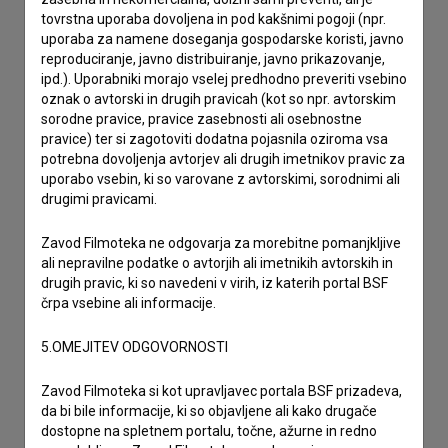
tovrstna uporaba dovoljena in pod kakšnimi pogoji (npr.
uporaba za namene doseganja gospodarske koristi, javno
reproduciranje, javno distribuiranje, javno prikazovanje,
ipd.). Uporabniki morajo vselej predhodno preveriti vsebino
oznak o avtorski in drugih pravicah (kot so npr. avtorskim
sorodne pravice, pravice zasebnosti ali osebnostne
pravice) ter si zagotoviti dodatna pojasnila oziroma vsa
potrebna dovoljenja avtorjev ali drugih imetnikov pravic za
uporabo vsebin, ki so varovane z avtorskimi, sorodnimi ali
drugimi pravicami.
Zavod Filmoteka ne odgovarja za morebitne pomanjkljive
ali nepravilne podatke o avtorjih ali imetnikih avtorskih in
drugih pravic, ki so navedeni v virih, iz katerih portal BSF
črpa vsebine ali informacije.
5.OMEJITEV ODGOVORNOSTI
Sprejemam
splošne pogoje
in dajem
soglasje
za
Zavod Filmoteka si kot upravljavec portala BSF prizadeva,
zbiranje, hrambo in obdelavo osebnih podatkov.
da bi bile informacije, ki so objavljene ali kako drugače
dostopne na spletnem portalu, točne, ažurne in redno