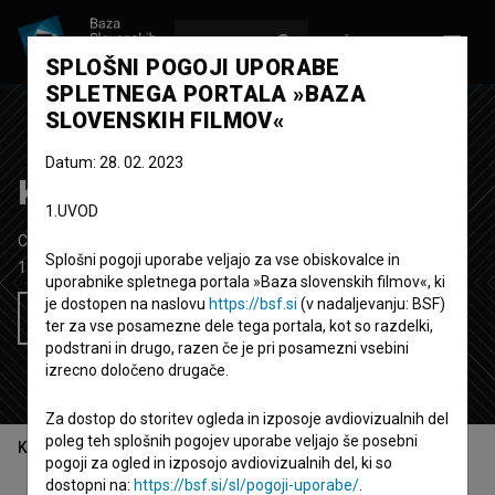
VPIŠI SE
EN
SPLOŠNI POGOJI UPORABE
SPLETNEGA PORTALA »BAZA
SLOVENSKIH FILMOV«
Datum: 28. 02. 2023
Kati Kustecova
1.UVOD
Celovečerna TV igra
60'
Splošni pogoji uporabe veljajo za vse obiskovalce in
1979
Jugoslavija (Slovenija)
uporabnike spletnega portala »Baza slovenskih filmov«, ki
je dostopen na naslovu
https://bsf.si
(v nadaljevanju: BSF)
Želim si ogledati ta film
ter za vse posamezne dele tega portala, kot so razdelki,
podstrani in drugo, razen če je pri posamezni vsebini
izrecno določeno drugače.
Za dostop do storitev ogleda in izposoje avdiovizualnih del
poleg teh splošnih pogojev uporabe veljajo še posebni
Kazalo
pogoji za ogled in izposojo avdiovizualnih del, ki so
dostopni na:
https://bsf.si/sl/pogoji-uporabe/
.