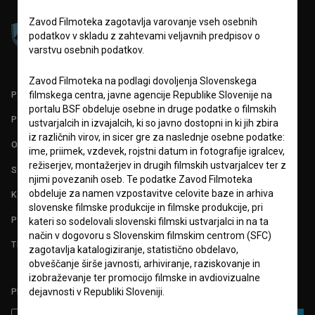
Zavod Filmoteka zagotavlja varovanje vseh osebnih
podatkov v skladu z zahtevami veljavnih predpisov o
varstvu osebnih podatkov.
Zavod Filmoteka na podlagi dovoljenja Slovenskega
PARTNERJI
filmskega centra, javne agencije Republike Slovenije na
portalu BSF obdeluje osebne in druge podatke o filmskih
POGOJI UPORABE
ustvarjalcih in izvajalcih, ki so javno dostopni in ki jih zbira
iz različnih virov, in sicer gre za naslednje osebne podatke:
O PROJEKTU
ime, priimek, vzdevek, rojstni datum in fotografije igralcev,
režiserjev, montažerjev in drugih filmskih ustvarjalcev ter z
STATISTIKA
njimi povezanih oseb. Te podatke Zavod Filmoteka
obdeluje za namen vzpostavitve celovite baze in arhiva
KONTAKT
slovenske filmske produkcije in filmske produkcije, pri
POGOSTA VPRAŠANJA
kateri so sodelovali slovenski filmski ustvarjalci in na ta
način v dogovoru s Slovenskim filmskim centrom (SFC)
TEST FUNKCIONALNOSTI
zagotavlja katalogiziranje, statistično obdelavo,
obveščanje širše javnosti, arhiviranje, raziskovanje in
izobraževanje ter promocijo filmske in avdiovizualne
dejavnosti v Republiki Sloveniji.
PRIJAVITE SE NA BSF NOVIČNIK: