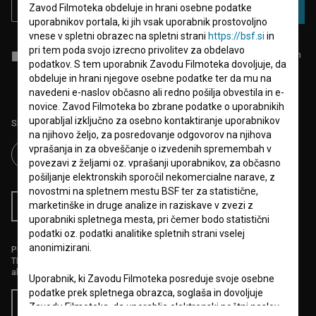
Zavod Filmoteka obdeluje in hrani osebne podatke
PRIJAVA
uporabnikov portala, ki jih vsak uporabnik prostovoljno
vnese v spletni obrazec na spletni strani
https://bsf.si
in
pri tem poda svojo izrecno privolitev za obdelavo
Sprejemam
splošne pogoje
in dajem
soglasje
za zbiranje, hrambo in
podatkov. S tem uporabnik Zavodu Filmoteka dovoljuje, da
obdelavo osebnih podatkov.
obdeluje in hrani njegove osebne podatke ter da mu na
navedeni e-naslov občasno ali redno pošilja obvestila in e-
novice. Zavod Filmoteka bo zbrane podatke o uporabnikih
uporabljal izključno za osebno kontaktiranje uporabnikov
Sledite nam na:
na njihovo željo, za posredovanje odgovorov na njihova
vprašanja in za obveščanje o izvedenih spremembah v
povezavi z željami oz. vprašanji uporabnikov, za občasno
pošiljanje elektronskih sporočil nekomercialne narave, z
novostmi na spletnem mestu BSF ter za statistične,
marketinške in druge analize in raziskave v zvezi z
RSS novice
RSS dogodki
uporabniki spletnega mesta, pri čemer bodo statistični
podatki oz. podatki analitike spletnih strani vselej
anonimizirani.
Podprite nas z donacijo na
TRR: SI56 6100 0001 5706 684,
ali s kreditno kartico:
Uporabnik, ki Zavodu Filmoteka posreduje svoje osebne
podatke prek spletnega obrazca, soglaša in dovoljuje
Doniraj
Zavodu Filmoteka, da uporablja elektronski poštni naslov