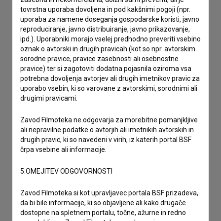
tovrstna uporaba dovoljena in pod kakšnimi pogoji (npr.
želim dodati podatke
uporaba za namene doseganja gospodarske koristi, javno
drugo
reproduciranje, javno distribuiranje, javno prikazovanje,
ipd.). Uporabniki morajo vselej predhodno preveriti vsebino
oznak o avtorski in drugih pravicah (kot so npr. avtorskim
sorodne pravice, pravice zasebnosti ali osebnostne
pravice) ter si zagotoviti dodatna pojasnila oziroma vsa
potrebna dovoljenja avtorjev ali drugih imetnikov pravic za
uporabo vsebin, ki so varovane z avtorskimi, sorodnimi ali
drugimi pravicami.
Zavod Filmoteka ne odgovarja za morebitne pomanjkljive
ali nepravilne podatke o avtorjih ali imetnikih avtorskih in
drugih pravic, ki so navedeni v virih, iz katerih portal BSF
črpa vsebine ali informacije.
5.OMEJITEV ODGOVORNOSTI
Zavod Filmoteka si kot upravljavec portala BSF prizadeva,
da bi bile informacije, ki so objavljene ali kako drugače
dostopne na spletnem portalu, točne, ažurne in redno