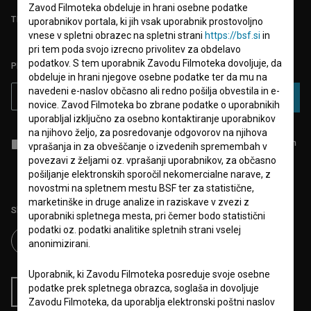
Zavod Filmoteka obdeluje in hrani osebne podatke
TEST FUNKCIONALNOSTI
uporabnikov portala, ki jih vsak uporabnik prostovoljno
vnese v spletni obrazec na spletni strani
https://bsf.si
in
pri tem poda svojo izrecno privolitev za obdelavo
podatkov. S tem uporabnik Zavodu Filmoteka dovoljuje, da
PRIJAVITE SE NA BSF NOVIČNIK:
obdeluje in hrani njegove osebne podatke ter da mu na
navedeni e-naslov občasno ali redno pošilja obvestila in e-
PRIJAVA
novice. Zavod Filmoteka bo zbrane podatke o uporabnikih
uporabljal izključno za osebno kontaktiranje uporabnikov
na njihovo željo, za posredovanje odgovorov na njihova
Sprejemam
splošne pogoje
in dajem
soglasje
za zbiranje, hrambo in
vprašanja in za obveščanje o izvedenih spremembah v
obdelavo osebnih podatkov.
povezavi z željami oz. vprašanji uporabnikov, za občasno
pošiljanje elektronskih sporočil nekomercialne narave, z
novostmi na spletnem mestu BSF ter za statistične,
marketinške in druge analize in raziskave v zvezi z
Sledite nam na:
uporabniki spletnega mesta, pri čemer bodo statistični
podatki oz. podatki analitike spletnih strani vselej
anonimizirani.
Uporabnik, ki Zavodu Filmoteka posreduje svoje osebne
podatke prek spletnega obrazca, soglaša in dovoljuje
RSS novice
RSS dogodki
Zavodu Filmoteka, da uporablja elektronski poštni naslov