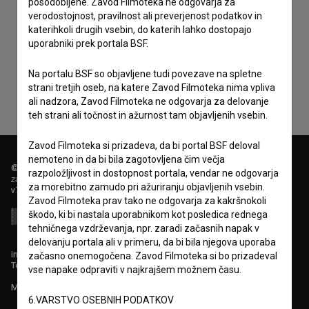
posodobljene. Zavod Filmoteka ne odgovarja za
verodostojnost, pravilnost ali preverjenost podatkov in
katerihkoli drugih vsebin, do katerih lahko dostopajo
Sprejemam
splošne pogoje
in dajem
soglasje
za
uporabniki prek portala BSF.
zbiranje, hrambo in obdelavo osebnih podatkov.
Na portalu BSF so objavljene tudi povezave na spletne
strani tretjih oseb, na katere Zavod Filmoteka nima vpliva
ali nadzora, Zavod Filmoteka ne odgovarja za delovanje
teh strani ali točnost in ažurnost tam objavljenih vsebin.
Zavod Filmoteka si prizadeva, da bi portal BSF deloval
nemoteno in da bi bila zagotovljena čim večja
© 2018-2026, Filmoteka,
razpoložljivost in dostopnost portala, vendar ne odgovarja
zavod za širjenje filmske kulture
za morebitno zamudo pri ažuriranju objavljenih vsebin.
v7.151.0
Zavod Filmoteka prav tako ne odgovarja za kakršnokoli
škodo, ki bi nastala uporabnikom kot posledica rednega
tehničnega vzdrževanja, npr. zaradi začasnih napak v
delovanju portala ali v primeru, da bi bila njegova uporaba
info@filmoteka.si
začasno onemogočena. Zavod Filmoteka si bo prizadeval
Tehnična pomoč: podpora@bsf.si
vse napake odpraviti v najkrajšem možnem času.
Mednarodna številka ISSN 2670-787X
6.VARSTVO OSEBNIH PODATKOV