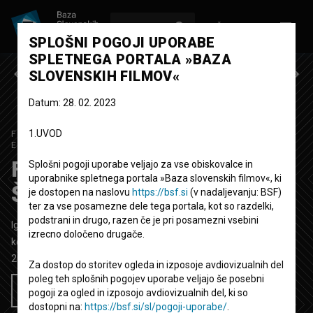
VPIŠI SE
EN
SPLOŠNI POGOJI UPORABE
SPLETNEGA PORTALA »BAZA
Prejšnja epizoda
Naslednja epizoda
SLOVENSKIH FILMOV«
Datum: 28. 02. 2023
1.UVOD
FUDO I SANELA PA MIHA IN ŠPELA
1. SEZONA
|
8.
EPIZODA
Fudo i Sanela pa Miha in
Splošni pogoji uporabe veljajo za vse obiskovalce in
uporabnike spletnega portala »Baza slovenskih filmov«, ki
Špela: Tri žene
je dostopen na naslovu
https://bsf.si
(v nadaljevanju: BSF)
ter za vse posamezne dele tega portala, kot so razdelki,
podstrani in drugo, razen če je pri posamezni vsebini
Igrana serija
18' 24''
izrecno določeno drugače.
komedija, spletna serija
2025
Slovenija
Za dostop do storitev ogleda in izposoje avdiovizualnih del
poleg teh splošnih pogojev uporabe veljajo še posebni
Želim si ogledati ta film
pogoji za ogled in izposojo avdiovizualnih del, ki so
dostopni na:
https://bsf.si/sl/pogoji-uporabe/
.