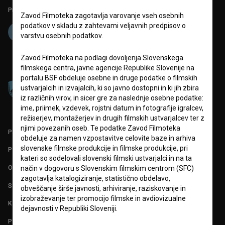
Projekt sofinancira:
Zavod Filmoteka zagotavlja varovanje vseh osebnih
podatkov v skladu z zahtevami veljavnih predpisov o
varstvu osebnih podatkov.
Zavod Filmoteka na podlagi dovoljenja Slovenskega
filmskega centra, javne agencije Republike Slovenije na
portalu BSF obdeluje osebne in druge podatke o filmskih
ustvarjalcih in izvajalcih, ki so javno dostopni in ki jih zbira
iz različnih virov, in sicer gre za naslednje osebne podatke:
ime, priimek, vzdevek, rojstni datum in fotografije igralcev,
režiserjev, montažerjev in drugih filmskih ustvarjalcev ter z
njimi povezanih oseb. Te podatke Zavod Filmoteka
PARTNERJI
obdeluje za namen vzpostavitve celovite baze in arhiva
slovenske filmske produkcije in filmske produkcije, pri
POGOJI UPORABE
kateri so sodelovali slovenski filmski ustvarjalci in na ta
O PROJEKTU
način v dogovoru s Slovenskim filmskim centrom (SFC)
zagotavlja katalogiziranje, statistično obdelavo,
STATISTIKA
obveščanje širše javnosti, arhiviranje, raziskovanje in
izobraževanje ter promocijo filmske in avdiovizualne
KONTAKT
dejavnosti v Republiki Sloveniji.
POGOSTA VPRAŠANJA