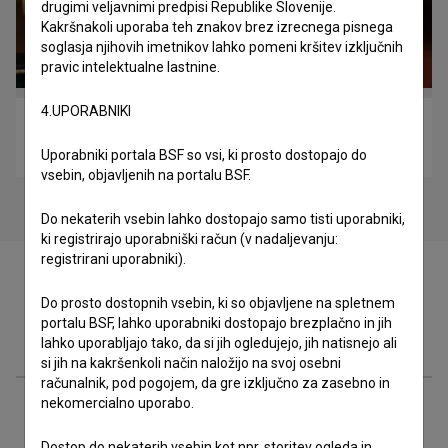
drugimi veljavnimi predpisi Republike Slovenije.
Kakršnakoli uporaba teh znakov brez izrecnega pisnega
soglasja njihovih imetnikov lahko pomeni kršitev izključnih
pravic intelektualne lastnine.
4.UPORABNIKI
Homo (2020)
drama, komedija, omnibus
Uporabniki portala BSF so vsi, ki prosto dostopajo do
vsebin, objavljenih na portalu BSF.
Do nekaterih vsebin lahko dostopajo samo tisti uporabniki,
ki registrirajo uporabniški račun (v nadaljevanju:
registrirani uporabniki).
Do prosto dostopnih vsebin, ki so objavljene na spletnem
portalu BSF, lahko uporabniki dostopajo brezplačno in jih
Zasedba
lahko uporabljajo tako, da si jih ogledujejo, jih natisnejo ali
si jih na kakršenkoli način naložijo na svoj osebni
računalnik, pod pogojem, da gre izključno za zasebno in
nekomercialno uporabo.
Ekipa
Dostop do nekaterih vsebin kot npr. storitev ogleda in