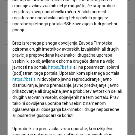
izposoje avdiovizualnih del je mogoč le, če si uporabniki
Organizacije
registrirajo svoj uporabniški račun. V takih primerih
registrirane uporabnike poleg teh splošnih pogojev
uporabe spletnega portala BSF zavezujejo tudi posebni
pogoji.
Razširjeni podatki
Brez izrecnega pisnega dovoljenja Zavoda Filmoteka
oziroma drugih imetnikov avtorskih, izvajalskih ali drugih
pravic je prepovedana kakršnakoli drugačna uporaba
vsebin, ki so objavljene oziroma drugače dane na voljo
javnosti na portalu
https://bsf.si
ali na posamezni spletni
(pod)strani tega portala. Uporabnikom spletnega portala
https://bsf.si
ni dovoljeno javno reproduciranje, javno
distribuiranje, javno prenašanje, javno predvajanje, javno
Stik z uredništvom
prikazovanje ali drugačna javna priobčitev avtorskih del ali
Spoštovani, s pomočjo spodnjega obrazca lahko stopite v
drugih varovanih vsebin, objavljenih na tem portalu. Prav
stik z uredništvom Baze slovenskih filmov. Veseli bomo vaših
tako ni dovoljena uporaba teh vsebin z namenom
odzivov.
oglaševanja ali doseganja kakršnekoli druge neposredne
ali posredne gospodarske koristi.
imam vprašanje
Uporabniki so pred vsako vrsto uporabe, ki ni izključno
prijavljam napako
zasebna in nekomercialna, dolžni sami preveriti, ali je