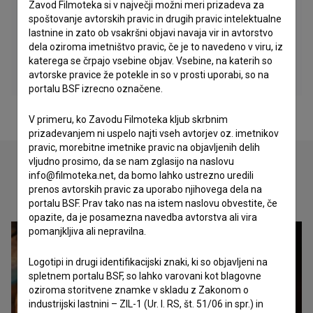
Zavod Filmoteka si v največji možni meri prizadeva za
spoštovanje avtorskih pravic in drugih pravic intelektualne
lastnine in zato ob vsakršni objavi navaja vir in avtorstvo
dela oziroma imetništvo pravic, če je to navedeno v viru, iz
katerega se črpajo vsebine objav. Vsebine, na katerih so
avtorske pravice že potekle in so v prosti uporabi, so na
portalu BSF izrecno označene.
V primeru, ko Zavodu Filmoteka kljub skrbnim
prizadevanjem ni uspelo najti vseh avtorjev oz. imetnikov
pravic, morebitne imetnike pravic na objavljenih delih
vljudno prosimo, da se nam zglasijo na naslovu
info@filmoteka.net, da bomo lahko ustrezno uredili
prenos avtorskih pravic za uporabo njihovega dela na
Oglejte si
portalu BSF. Prav tako nas na istem naslovu obvestite, če
opazite, da je posamezna navedba avtorstva ali vira
pomanjkljiva ali nepravilna.
Logotipi in drugi identifikacijski znaki, ki so objavljeni na
spletnem portalu BSF, so lahko varovani kot blagovne
oziroma storitvene znamke v skladu z Zakonom o
industrijski lastnini – ZIL-1 (Ur. l. RS, št. 51/06 in spr.) in