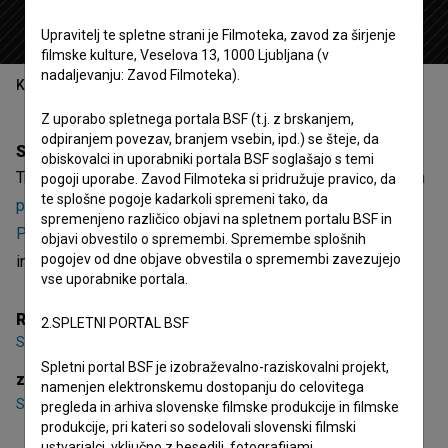
Upravitelj te spletne strani je Filmoteka, zavod za širjenje
filmske kulture, Veselova 13, 1000 Ljubljana (v
nadaljevanju: Zavod Filmoteka).
Kazalo
Z uporabo spletnega portala BSF (t.j. z brskanjem,
odpiranjem povezav, branjem vsebin, ipd.) se šteje, da
Sinopsis
obiskovalci in uporabniki portala BSF soglašajo s temi
Tri žene je 8. epizoda 1. sezone igrane serije
Fudo i Sanela
pogoji uporabe. Zavod Filmoteka si pridružuje pravico, da
te splošne pogoje kadarkoli spremeni tako, da
pa Miha in Špela (2025)
. Nastopajo
Samir Bajrić
,
Maša
spremenjeno različico objavi na spletnem portalu BSF in
Plavša
,
Uroš Obolnar
. Žanrsko je opredeljena kot komedija
objavi obvestilo o spremembi. Spremembe splošnih
pogojev od dne objave obvestila o spremembi zavezujejo
in spletna serija. Režiser je
Samir Bajrić
.
vse uporabnike portala.
Režija
2.SPLETNI PORTAL BSF
Samir Bajrić
Spletni portal BSF je izobraževalno-raziskovalni projekt,
zasedba
namenjen elektronskemu dostopanju do celovitega
Samir Bajrić
,
Maša Plavša
,
Uroš Obolnar
pregleda in arhiva slovenske filmske produkcije in filmske
produkcije, pri kateri so sodelovali slovenski filmski
ustvarjalci, vključno z besedili, fotografijami,