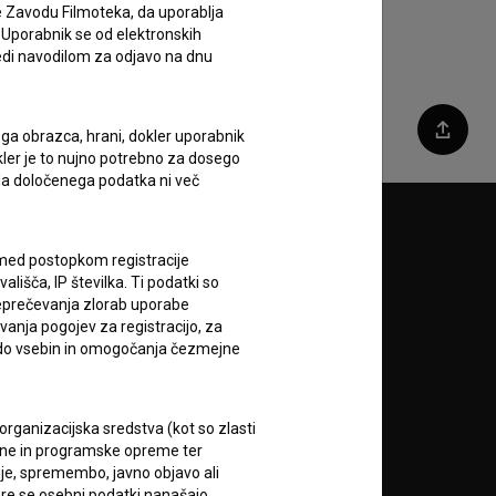
e Zavodu Filmoteka, da uporablja
 Uporabnik se od elektronskih
ledi navodilom za odjavo na dnu
ega obrazca, hrani, dokler uporabnik
Deli
okler je to nujno potrebno za dosego
o da določenega podatka ni več
Sledite nam na:
c med postopkom registracije
lišča, IP številka. Ti podatki so
A
reprečevanja zlorab uporabe
vanja pogojev za registracijo, za
 do vsebin in omogočanja čezmejne
rganizacijska sredstva (kot so zlasti
ojne in programske opreme ter
je, spremembo, javno objavo ali
RSS novice
re se osebni podatki nanašajo.