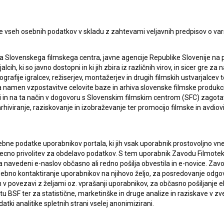
e vseh osebnih podatkov v skladu z zahtevami veljavnih predpisov o va
a Slovenskega filmskega centra, javne agencije Republike Slovenije na 
alcih, ki so javno dostopni in ki jih zbira iz različnih virov, in sicer gre 
ografije igralcev, režiserjev, montažerjev in drugih filmskih ustvarjalcev 
amen vzpostavitve celovite baze in arhiva slovenske filmske produkcije 
ci in na ta način v dogovoru s Slovenskim filmskim centrom (SFC) zagotavl
rhiviranje, raziskovanje in izobraževanje ter promocijo filmske in avdiov
bne podatke uporabnikov portala, ki jih vsak uporabnik prostovoljno vnes
recno privolitev za obdelavo podatkov. S tem uporabnik Zavodu Filmoteka
navedeni e-naslov občasno ali redno pošilja obvestila in e-novice. Za
osebno kontaktiranje uporabnikov na njihovo željo, za posredovanje odgo
povezavi z željami oz. vprašanji uporabnikov, za občasno pošiljanje e
 BSF ter za statistične, marketinške in druge analize in raziskave v zve
atki analitike spletnih strani vselej anonimizirani.
lasje
za zbiranje, hrambo in obdelavo osebnih