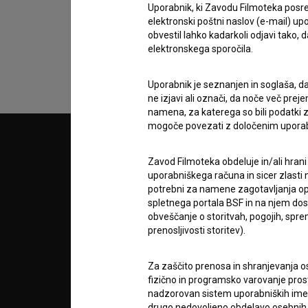
podatkov.
Uporabnik, ki Zavodu Filmoteka posre
elektronski poštni naslov (e-mail) 
obvestil lahko kadarkoli odjavi tako,
elektronskega sporočila.
Uporabnik je seznanjen in soglaša, d
ne izjavi ali označi, da noče več pre
namena, za katerega so bili podatki zb
mogoče povezati z določenim upora
© 2018-2026, Filmoteka,
PARTN
zavod za širjenje filmske kulture
Zavod Filmoteka obdeluje in/ali hrani
v7.151.0
uporabniškega računa in sicer zlasti n
potrebni za namene zagotavljanja opt
POGOJ
spletnega portala BSF in na njem dosto
obveščanje o storitvah, pogojih, sp
prenosljivosti storitev).
info@filmoteka.si
O PRO
Tehnična pomoč: podpora@bsf.si
Mednarodna številka ISSN 2670-787X
Za zaščito prenosa in shranjevanja o
fizično in programsko varovanje pros
STATIS
nadzorovan sistem uporabniških imen 
Projekt sofinancira:
drugo nedovoljeno obdelavo osebnih 