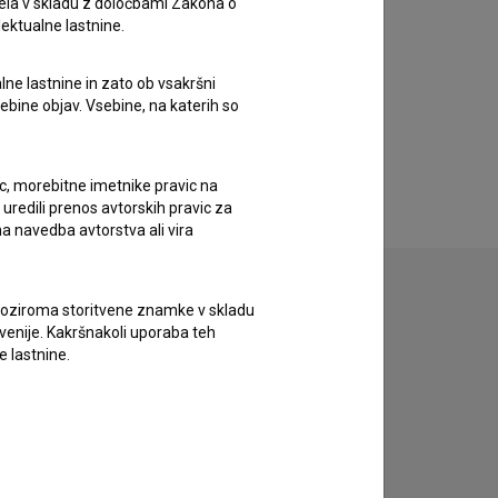
ela v skladu z določbami Zakona o
lektualne lastnine.
lne lastnine in zato ob vsakršni
sebine objav. Vsebine, na katerih so
ic, morebitne imetnike pravic na
uredili prenos avtorskih pravic za
a navedba avtorstva ali vira
vne oziroma storitvene znamke v skladu
lovenije. Kakršnakoli uporaba teh
e lastnine.