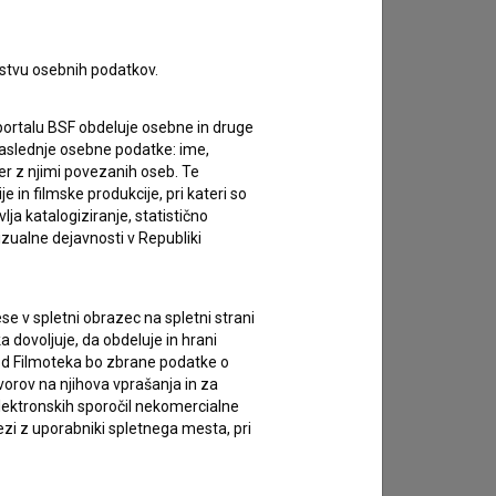
rstvu osebnih podatkov.
portalu BSF obdeluje osebne in druge
za naslednje osebne podatke: ime,
ter z njimi povezanih oseb. Te
in filmske produkcije, pri kateri so
ja katalogiziranje, statistično
izualne dejavnosti v Republiki
e v spletni obrazec na spletni strani
 dovoljuje, da obdeluje in hrani
vod Filmoteka bo zbrane podatke o
vorov na njihova vprašanja in za
lektronskih sporočil nekomercialne
zi z uporabniki spletnega mesta, pri