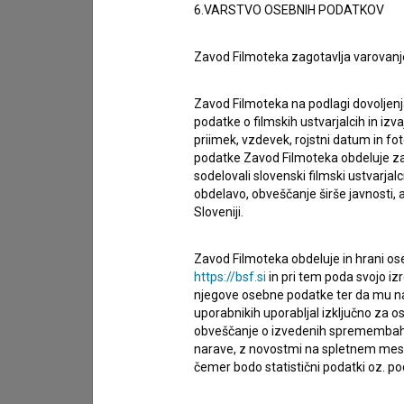
6.VARSTVO OSEBNIH PODATKOV
želim dodati podatke
drugo
Zavod Filmoteka zagotavlja varovanj
Zavod Filmoteka na podlagi dovoljenj
podatke o filmskih ustvarjalcih in izvaj
priimek, vzdevek, rojstni datum in fot
podatke Zavod Filmoteka obdeluje za n
sodelovali slovenski filmski ustvarjal
obdelavo, obveščanje širše javnosti, a
Sloveniji.
Zavod Filmoteka obdeluje in hrani ose
https://bsf.si
in pri tem poda svojo iz
njegove osebne podatke ter da mu na 
uporabnikih uporabljal izključno za 
obveščanje o izvedenih spremembah v 
narave, z novostmi na spletnem mestu
čemer bodo statistični podatki oz. pod
Sprejemam
splošne pogoje
in dajem
sog