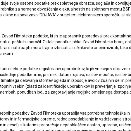
duje svoje osebne podatke prek spletnega obrazca, soglaša in dovoljuj
uporabnika za namene obveščanja o aktualnostih na spletnem mestu BSF.
 da klikne na povezavo ‘ODJAVA’ v prejetem elektronskem sporočilu ali s
a Zavod Filmoteka podatke, ki jih je uporabnik posredoval prek kontaktn
jemati e-poštnih sporočil. Ostale podatke lahko Zavod Filmoteka hrani, d
rani, nato pa jih mora trajno izbrisati ali učinkovito anonimizirati, tak
bnikom.
ERJI
PRIJAVITE SE NA BSF NOVIČNIK:
 tudi osebne podatke registriranih uporabnikov, ki jih vnesejo v obraze
aslednje podatke: ime, priimek, datum rojstva, naslov e-pošte, naslov biva
PRIJAV
imalnega delovanja storitev ogleda in izposoje avdiovizualnih del in p
I UPORABE
pnih vsebin (zlasti za identifikacijo uporabnikov in preverjanje izpolnje
remembah, ponudbah ipd., za zagotavljanje regijsko omejenega dostopa
Sprejemam
splošne pogoje
in dajem
soglasje
za
zbiranje, hrambo in obdelavo osebnih podatkov.
JEKTU
sebnih podatkov Zavod Filmoteka uporablja vsa potrebna tehnološka in o
torov in informacijske opreme, redno posodabljanje in vzdrževanje str
TIKA
in gesel), s katerimi preprečuje nepooblaščen dostop, uporabo, uničen
podatkov ter zagotavlja ustrezno varstvo pravic posameznikov, na kate