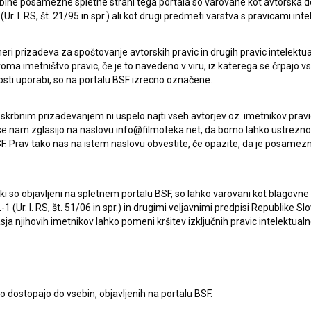
ebine posamezne spletne strani tega portala so varovane kot avtorska d
r. l. RS, št. 21/95 in spr.) ali kot drugi predmeti varstva s pravicami inte
eri prizadeva za spoštovanje avtorskih pravic in drugih pravic intelektua
iroma imetništvo pravic, če je to navedeno v viru, iz katerega se črpajo v
rosti uporabi, so na portalu BSF izrecno označene.
 skrbnim prizadevanjem ni uspelo najti vseh avtorjev oz. imetnikov prav
 se nam zglasijo na naslovu info@filmoteka.net, da bomo lahko ustrezno 
F. Prav tako nas na istem naslovu obvestite, če opazite, da je posamezn
ki, ki so objavljeni na spletnem portalu BSF, so lahko varovani kot blago
Oglejte si
-1 (Ur. l. RS, št. 51/06 in spr.) in drugimi veljavnimi predpisi Republike S
a njihovih imetnikov lahko pomeni kršitev izključnih pravic intelektualn
to dostopajo do vsebin, objavljenih na portalu BSF.