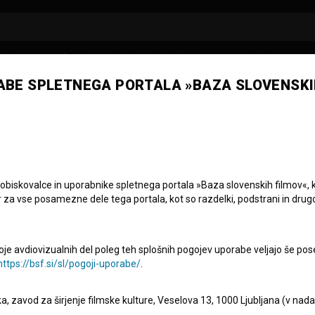
ABE SPLETNEGA PORTALA »BAZA SLOVENSKI
 obiskovalce in uporabnike spletnega portala »Baza slovenskih filmov«, 
r za vse posamezne dele tega portala, kot so razdelki, podstrani in drug
res
oje avdiovizualnih del poleg teh splošnih pogojev uporabe veljajo še pos
https://bsf.si/sl/pogoji-uporabe/
.
eka, zavod za širjenje filmske kulture, Veselova 13, 1000 Ljubljana (v nad