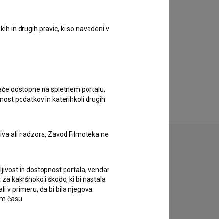
ih in drugih pravic, ki so navedeni v
ugače dostopne na spletnem portalu,
nost podatkov in katerihkoli drugih
liva ali nadzora, Zavod Filmoteka ne
ljivost in dostopnost portala, vendar
zivov.
za kakršnokoli škodo, ki bi nastala
 v primeru, da bi bila njegova
em času.