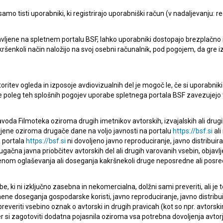
mo tisti uporabniki, ki registrirajo uporabniški račun (v nadaljevanju: reg
vljene na spletnem portalu BSF, lahko uporabniki dostopajo brezplačno in 
Sedmina (1969)
 kakršenkoli način naložijo na svoj osebni računalnik, pod pogojem, da gre 
drama, vojni
oritev ogleda in izposoje avdiovizualnih del je mogoč le, če si uporabniki 
ke poleg teh splošnih pogojev uporabe spletnega portala BSF zavezujejo 
voda Filmoteka oziroma drugih imetnikov avtorskih, izvajalskih ali drug
ljene oziroma drugače dane na voljo javnosti na portalu
https://bsf.si
ali
 portala
https://bsf.si
ni dovoljeno javno reproduciranje, javno distribuir
ugačna javna priobčitev avtorskih del ali drugih varovanih vsebin, objavlj
nom oglaševanja ali doseganja kakršnekoli druge neposredne ali posre
, ki ni izključno zasebna in nekomercialna, dolžni sami preveriti, ali je
ne doseganja gospodarske koristi, javno reproduciranje, javno distribuir
everiti vsebino oznak o avtorski in drugih pravicah (kot so npr. avtorsk
r si zagotoviti dodatna pojasnila oziroma vsa potrebna dovoljenja avtorj