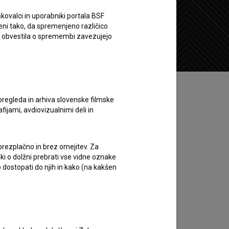
kovalci in uporabniki portala BSF
eni tako, da spremenjeno različico
Želim si ogledati ta film
e obvestila o spremembi zavezujejo
pregleda in arhiva slovenske filmske
afijami, avdiovizualnimi deli in
 brezplačno in brez omejitev. Za
iki o dolžni prebrati vse vidne oznake
 dostopati do njih in kako (na kakšen