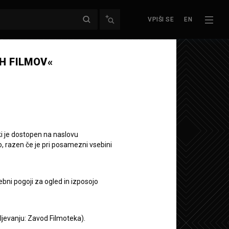
VPIŠI SE
EN
H FILMOV«
ki je dostopen na naslovu
o, razen če je pri posamezni vsebini
ebni pogoji za ogled in izposojo
aljevanju: Zavod Filmoteka).