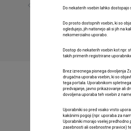
Do nekaterih vsebin lahko dostopajo sa
Do prosto dostopnih vsebin, ki so obja
Homo (2020)
ogledujejo, jih natisnejo ali si jih na
drama, komedija, omnibus
nekomercialno uporabo.
Dostop do nekaterih vsebin kot npr. st
takih primerih registrirane uporabni
Brez izrecnega pisnega dovoljenja Za
drugačna uporaba vsebin, ki so objav
tega portala. Uporabnikom spletnega
Zasedba
predvajanje, javno prikazovanje ali dr
dovoljena uporaba teh vsebin z name
Uporabniki so pred vsako vrsto uporabe
Ekipa
kakšnimi pogoji (npr. uporaba za name
Uporabniki morajo vselej predhodno pr
zasebnosti ali osebnostne pravice) te