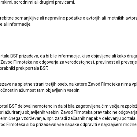
rskimi, sorodnimi ali drugimi pravicami.
itne pomanjkljive ali nepravilne podatke o avtorjih ali imetnikih avtorsk
e ali informacije.
rtala BSF prizadeva, da bi bile informacije, ki so objavljene ali kako dr
Zavod Filmoteka ne odgovarja za verodostojnost, pravilnost ali preverje
orabniki prek portala BSF.
ezave na spletne strani tretjih oseb, na katere Zavod Filmoteka nima vp
točnost in ažurnost tam objavljenih vsebin.
ortal BSF deloval nemoteno in da bi bila zagotovljena čim večja razpolož
pite v stik z uredništvom Baze slovenskih filmov. Veseli bomo vaših od
 ažuriranju objavljenih vsebin. Zavod Filmoteka prav tako ne odgovarja 
hničnega vzdrževanja, npr. zaradi začasnih napak v delovanju portala ali
 Filmoteka si bo prizadeval vse napake odpraviti v najkrajšem možn