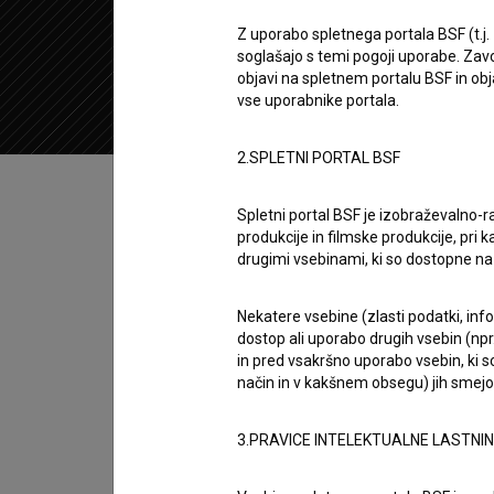
1983
Jugoslavija (Srbija)
Z uporabo spletnega portala BSF (t.j.
soglašajo s temi pogoji uporabe. Zavo
objavi na spletnem portalu BSF in o
vse uporabnike portala.
2.SPLETNI PORTAL BSF
Kazalo
Spletni portal BSF je izobraževalno-
produkcije in filmske produkcije, pri ka
Sinopsis
drugimi vsebinami, ki so dostopne 
Balkan ekspres je jugoslovanski (srbski) celo
Todorović
,
Tanja Bošković
. Žanrsko je opredel
Nekatere vsebine (zlasti podatki, inf
dostop ali uporabo drugih vsebin (npr.
je v produkciji
Art film 80
in
Inex film
.
in pred vsakršno uporabo vsebin, ki s
način in v kakšnem obsegu) jih smejo 
Režija
Branko Baletić
3.PRAVICE INTELEKTUALNE LASTNI
zasedba