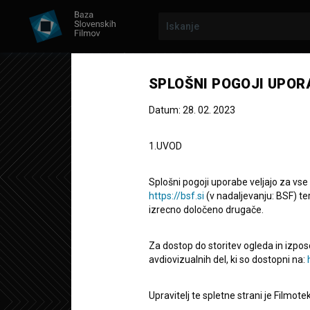
SPLOŠNI POGOJI UPOR
Datum: 28. 02. 2023
1.UVOD
Splošni pogoji uporabe veljajo za vse
https://bsf.si
(v nadaljevanju: BSF) te
izrecno določeno drugače.
Balkan eksp
Za dostop do storitev ogleda in izpos
Balkanski ekspres
avdiovizualnih del, ki so dostopni na:
Celovečerni igrani film
102'
Upravitelj te spletne strani je Filmot
komedija, vojni