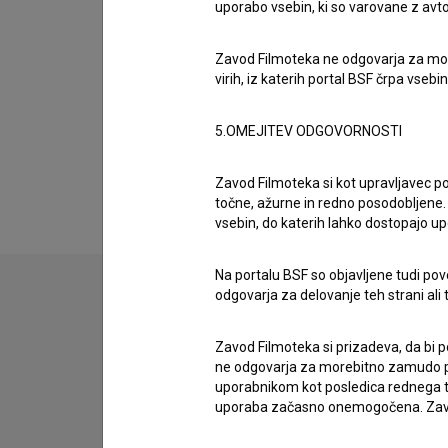
Organizacije
uporabo vsebin, ki so varovane z avto
Zavod Filmoteka ne odgovarja za moreb
Projekcije
virih, iz katerih portal BSF črpa vsebin
5.OMEJITEV ODGOVORNOSTI
Razširjeni podatki
Zavod Filmoteka si kot upravljavec po
točne, ažurne in redno posodobljene. 
vsebin, do katerih lahko dostopajo up
Na portalu BSF so objavljene tudi pov
odgovarja za delovanje teh strani ali 
Stik z uredništvom
Zavod Filmoteka si prizadeva, da bi p
Spoštovani, s pomočjo spodnjega obrazca lahko sto
ne odgovarja za morebitno zamudo pri
uporabnikom kot posledica rednega te
uporaba začasno onemogočena. Zavod
imam vprašanje
prijavljam napako