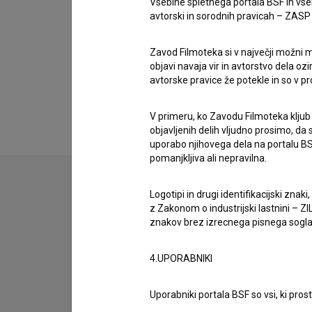
Vsebine spletnega portala BSF in vs
Dragan Nikolić
,
Bora Todorović
,
Tanja Bošković
avtorski in sorodnih pravicah – ZASP (U
Zavod Filmoteka si v največji možni m
objavi navaja vir in avtorstvo dela oz
avtorske pravice že potekle in so v p
V primeru, ko Zavodu Filmoteka kljub
objavljenih delih vljudno prosimo, da
uporabo njihovega dela na portalu BS
pomanjkljiva ali nepravilna.
Logotipi in drugi identifikacijski zna
z Zakonom o industrijski lastnini – ZIL
znakov brez izrecnega pisnega soglasj
4.UPORABNIKI
Uporabniki portala BSF so vsi, ki pros