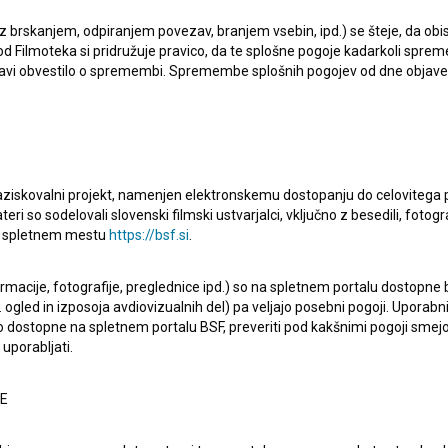
 z brskanjem, odpiranjem povezav, branjem vsebin, ipd.) se šteje, da obis
d Filmoteka si pridružuje pravico, da te splošne pogoje kadarkoli sprem
bjavi obvestilo o spremembi. Spremembe splošnih pogojev od dne objav
raziskovalni projekt, namenjen elektronskemu dostopanju do celovitega 
teri so sodelovali slovenski filmski ustvarjalci, vključno z besedili, fotogr
na spletnem mestu
https://bsf.si
.
večerni igrani film. Nastopajo
Dragan Nikolić
,
Bora
jen kot komedija in vojni. Režiser je
Branko Baletić
. Nastal
ormacije, fotografije, preglednice ipd.) so na spletnem portalu dostopne
 ogled in izposoja avdiovizualnih del) pa veljajo posebni pogoji. Uporabn
o dostopne na spletnem portalu BSF, preveriti pod kakšnimi pogoji smejo
uporabljati.
NE