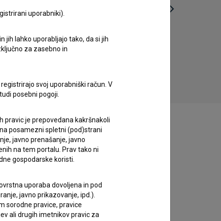
istrirani uporabniki).
jih lahko uporabljajo tako, da si jih
Dan ljubezni: Epizoda 11 (2010)
Da
izključno za zasebno in
komedija
registrirajo svoj uporabniški račun. V
tudi posebni pogoji.
ih pravic je prepovedana kakršnakoli
 na posamezni spletni (pod)strani
anje, javno prenašanje, javno
enih na tem portalu. Prav tako ni
dne gospodarske koristi.
 tovrstna uporaba dovoljena in pod
anje, javno prikazovanje, ipd.).
im sorodne pravice, pravice
ev ali drugih imetnikov pravic za