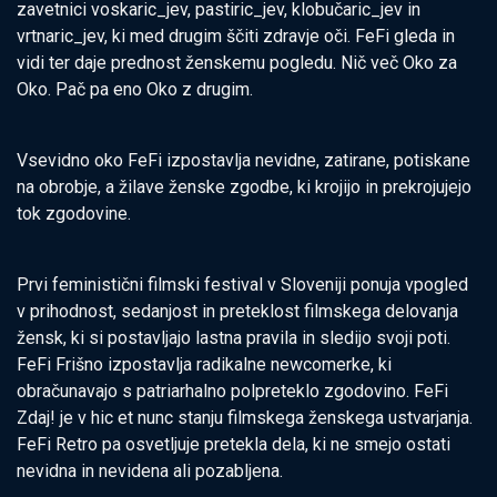
zavetnici voskaric_jev, pastiric_jev, klobučaric_jev in
vrtnaric_jev, ki med drugim ščiti zdravje oči. FeFi gleda in
vidi ter daje prednost ženskemu pogledu. Nič več Oko za
Oko. Pač pa eno Oko z drugim.
Vsevidno oko FeFi izpostavlja nevidne, zatirane, potiskane
na obrobje, a žilave ženske zgodbe, ki krojijo in prekrojujejo
tok zgodovine.
Prvi feministični filmski festival v Sloveniji ponuja vpogled
v prihodnost, sedanjost in preteklost filmskega delovanja
žensk, ki si postavljajo lastna pravila in sledijo svoji poti.
FeFi Frišno izpostavlja radikalne newcomerke, ki
obračunavajo s patriarhalno polpreteklo zgodovino. FeFi
Zdaj! je v hic et nunc stanju filmskega ženskega ustvarjanja.
FeFi Retro pa osvetljuje pretekla dela, ki ne smejo ostati
nevidna in nevidena ali pozabljena.