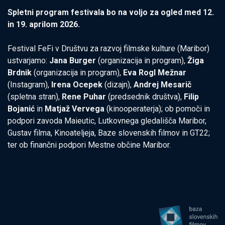
Spletni program festivala bo na voljo za ogled med 12.
in 19. aprilom 2026.
Festival FeFi v Društvu za razvoj filmske kulture (Maribor)
ustvarjamo:
Jana Burger
(organizacija in program),
Žiga
Brdnik
(organizacija in program),
Eva Rogl Mežnar
(Instagram),
Irena Ocepek
(dizajn),
Andrej Mesarič
(spletna stran),
Rene Puhar
(predsednik društva),
Filip
Bojanić
in
Matjaž Vervega
(kinooperaterja); ob pomoči in
podpori zavoda Maieutic, Lutkovnega gledališča Maribor,
Gustav filma, Kinoateljeja, Baze slovenskih filmov in GT22;
ter ob finančni podpori Mestne občine Maribor.